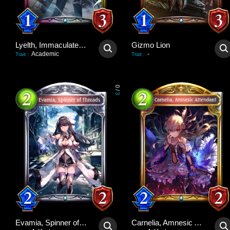
Lyelth, Immaculate Idol
Gizmo Lion
Academic
-
Trait
:
Trait
:
0
/
3
Evamia, Spinner of Threads
Carnelia, Amnesic Attendant