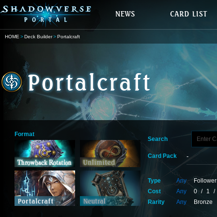
HOME
Deck Builder
Portalcraft
Format
Search
Card Pack
Type
Any
Follower
Cost
Any
0
/
1
/
Rarity
Any
Bronze