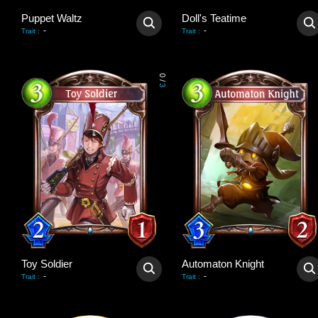
Puppet Waltz
Doll's Teatime
-
-
Trait
:
Trait
:
0
/
3
Toy Soldier
Automaton Knight
-
-
Trait
:
Trait
: