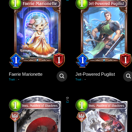
3
Faerie Marionette
Jet-Powered Pugilist
-
-
Trait
:
Trait
:
0
/
3