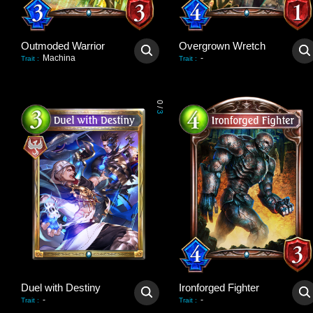
Outmoded Warrior
Overgrown Wretch
Machina
-
Trait
:
Trait
:
0
/
3
Duel with Destiny
Ironforged Fighter
-
-
Trait
:
Trait
: