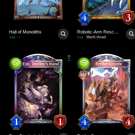
Hall of Monoliths
Robotic-Arm Rescuer
-
Mach./Acad.
Trait
:
Trait
:
0
/
3