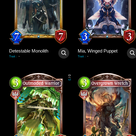
Detestable Monolith
Mia, Winged Puppet
-
-
Trait
:
Trait
:
0
/
3