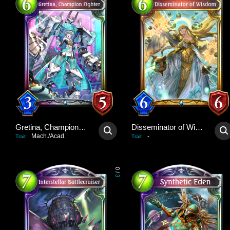
Gretina, Champion Fighter
Disseminator of Wisdom
Mach./Acad.
-
Trait
:
Trait
:
0
/
3