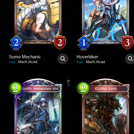
Sumo Mechanic
Hoverbiker
Mach./Acad.
Mach./Acad.
Trait
:
Trait
:
0
/
3