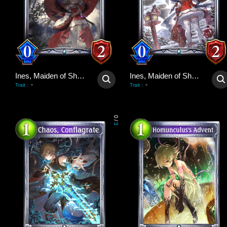
Ines, Maiden of Shadows
Ines, Maiden of Shadows
-
-
Trait
:
Trait
:
0
/
3