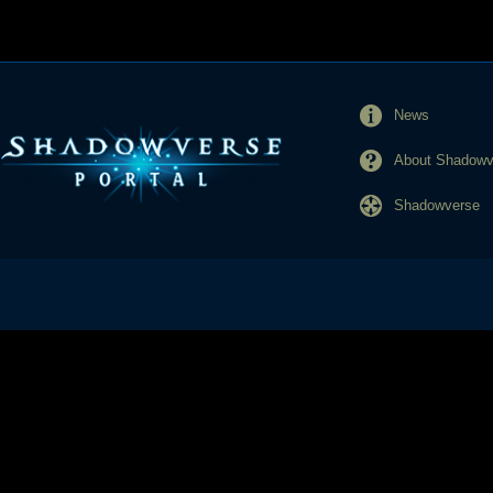
News
About Shadowve
Shadowverse