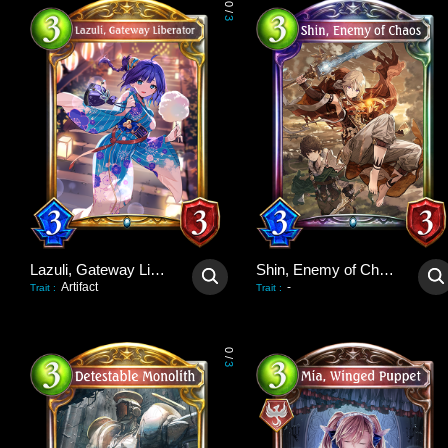
0
/
3
Lazuli, Gateway Liberator
Shin, Enemy of Chaos
Artifact
-
Trait
:
Trait
:
0
/
3