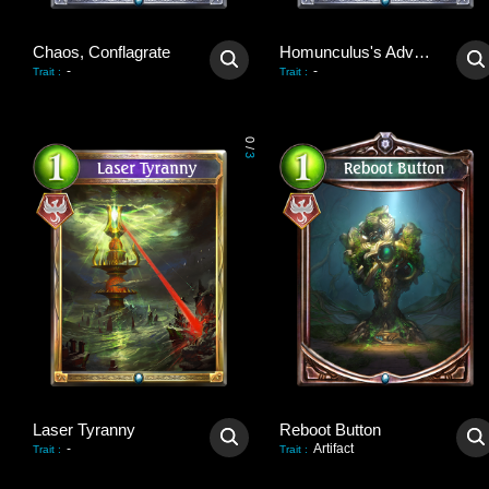
Chaos, Conflagrate
Homunculus's Advent
-
-
Trait
:
Trait
:
0
/
3
Laser Tyranny
Reboot Button
-
Artifact
Trait
:
Trait
: