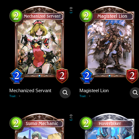
0
/
3
Mechanized Servant
Magisteel Lion
-
-
Trait
:
Trait
:
0
/
3