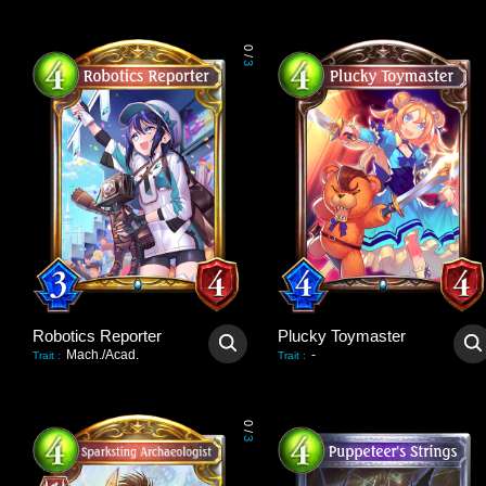
0
/
3
Robotics Reporter
Plucky Toymaster
Mach./Acad.
-
Trait
:
Trait
:
0
/
3