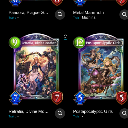
Pandora, Plague Giver
Metal Mammoth
-
Machina
Trait
:
Trait
:
0
/
3
Retrafia, Divine Mother
Postapocalyptic Girls
-
-
Trait
:
Trait
: