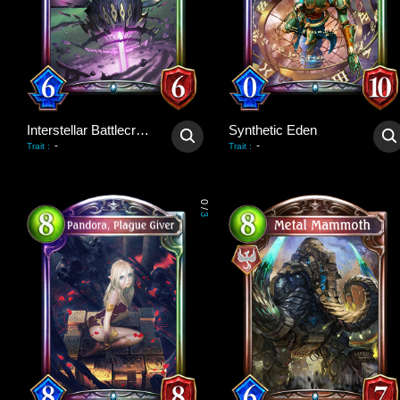
Interstellar Battlecruiser
Synthetic Eden
-
-
Trait
:
Trait
:
0
/
3