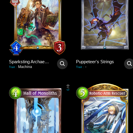
Sparksting Archaeologist
Puppeteer's Strings
Machina
-
Trait
:
Trait
:
0
/
3