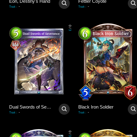
Eon, Destiny's Hand
Fettler Coyote
-
-
Trait
:
Trait
:
0
/
3
Dual Swords of Severance
Black Iron Soldier
-
-
Trait
:
Trait
:
0
/
3