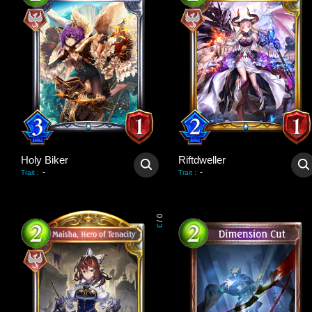
Holy Biker
Riftdweller
-
-
Trait
:
Trait
:
0
/
3