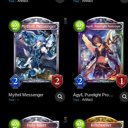
Artifact
Artifact
Trait
:
Trait
:
0
/
3
Mythril Messenger
Agyll, Purelight Prototype
-
Artifact
Trait
:
Trait
:
0
/
3