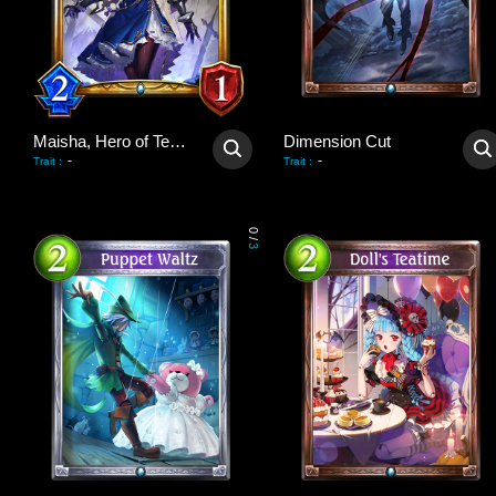
Maisha, Hero of Tenacity
Dimension Cut
-
-
Trait
:
Trait
:
0
/
3