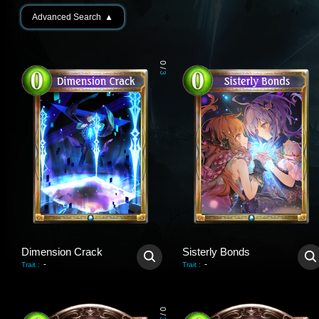
Advanced Search
▲
0
/
3
Dimension Crack
Sisterly Bonds
-
-
Trait
:
Trait
:
0
/