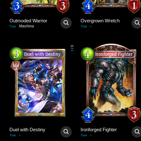
Outmoded Warrior
Overgrown Wretch
Machina
-
Trait
:
Trait
:
0
/
3
Duel with Destiny
Ironforged Fighter
-
-
Trait
:
Trait
: