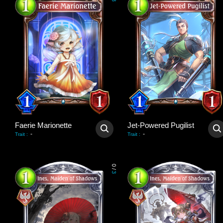
3
Faerie Marionette
Jet-Powered Pugilist
-
-
Trait
:
Trait
:
0
/
3