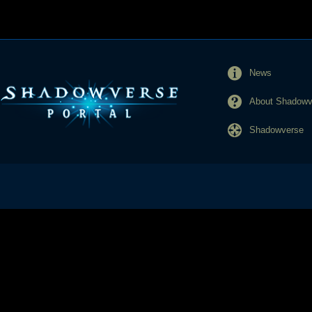
News
About Shadowve
Shadowverse