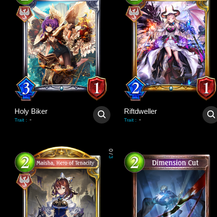
Holy Biker
Riftdweller
-
-
Trait
:
Trait
:
0
/
3