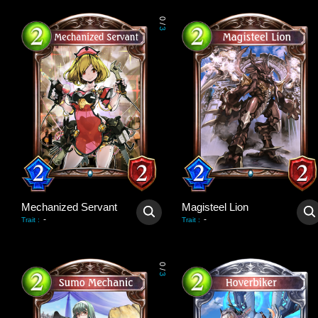
0
/
3
Mechanized Servant
Magisteel Lion
-
-
Trait
:
Trait
:
0
/
3