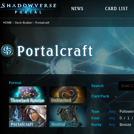
HOME
Deck Builder
Portalcraft
Format
Search
Card Pack
Type
Any
Follower
Cost
Any
0
/
1
/
Rarity
Any
Bronze