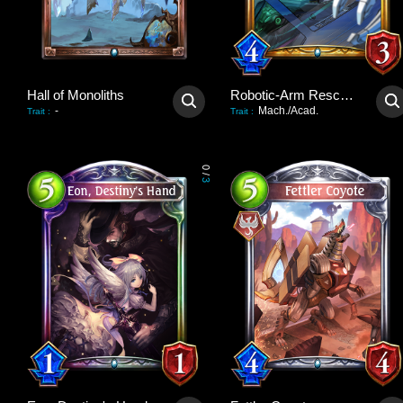
Hall of Monoliths
Robotic-Arm Rescuer
-
Mach./Acad.
Trait
:
Trait
:
0
/
3