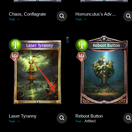
Chaos, Conflagrate
Homunculus's Advent
-
-
Trait
:
Trait
:
0
/
3
Laser Tyranny
Reboot Button
-
Artifact
Trait
:
Trait
: