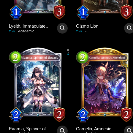
Lyelth, Immaculate Idol
Gizmo Lion
Academic
-
Trait
:
Trait
:
0
/
3
Evamia, Spinner of Threads
Carnelia, Amnesic Attendant