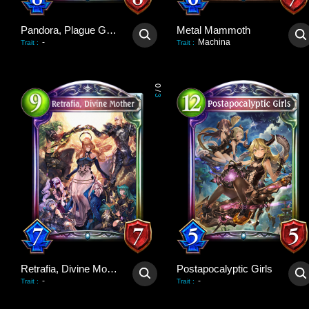
Pandora, Plague Giver
Metal Mammoth
-
Machina
Trait
:
Trait
:
0
/
3
Retrafia, Divine Mother
Postapocalyptic Girls
-
-
Trait
:
Trait
: