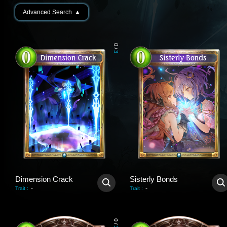
Advanced Search
▲
0
/
3
Dimension Crack
Sisterly Bonds
-
-
Trait
:
Trait
:
0
/