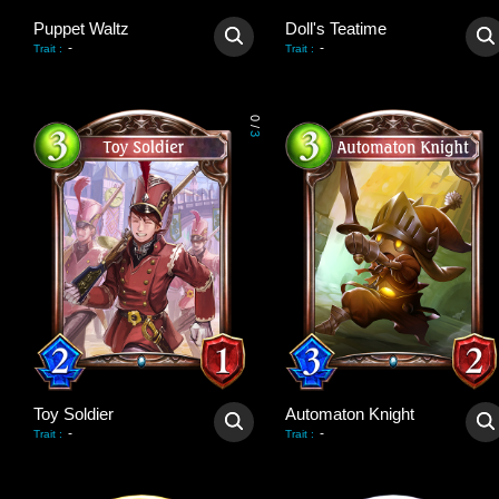
Puppet Waltz
Doll's Teatime
-
-
Trait
:
Trait
:
0
/
3
Toy Soldier
Automaton Knight
-
-
Trait
:
Trait
: