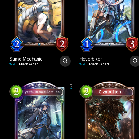
Sumo Mechanic
Hoverbiker
Mach./Acad.
Mach./Acad.
Trait
:
Trait
:
0
/
3