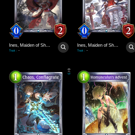
Ines, Maiden of Shadows
Ines, Maiden of Shadows
-
-
Trait
:
Trait
:
0
/
3