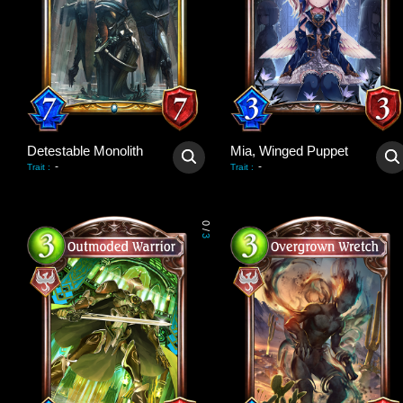
Detestable Monolith
Mia, Winged Puppet
-
-
Trait
:
Trait
:
0
/
3