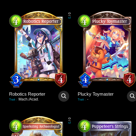
0
/
3
Robotics Reporter
Plucky Toymaster
Mach./Acad.
-
Trait
:
Trait
:
0
/
3