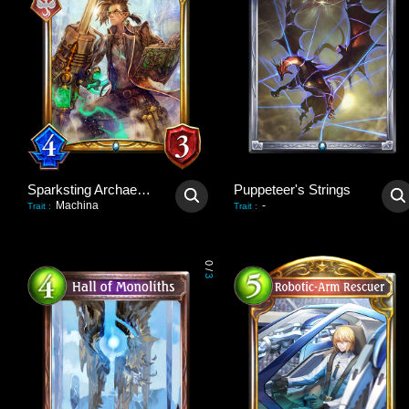
Sparksting Archaeologist
Puppeteer's Strings
Machina
-
Trait
:
Trait
:
0
/
3