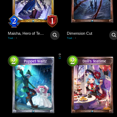
Maisha, Hero of Tenacity
Dimension Cut
-
-
Trait
:
Trait
:
0
/
3