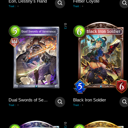
Eon, Destiny's Hand
Fettler Coyote
-
-
Trait
:
Trait
:
0
/
3
Dual Swords of Severance
Black Iron Soldier
-
-
Trait
:
Trait
:
0
/
3