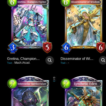
Gretina, Champion Fighter
Disseminator of Wisdom
Mach./Acad.
-
Trait
:
Trait
:
0
/
3