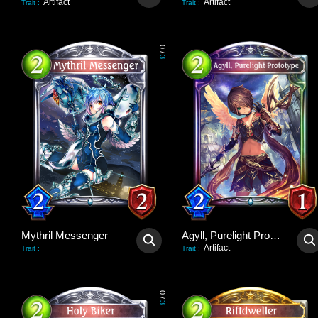
Artifact
Artifact
Trait
:
Trait
:
0
/
3
Mythril Messenger
Agyll, Purelight Prototype
-
Artifact
Trait
:
Trait
:
0
/
3