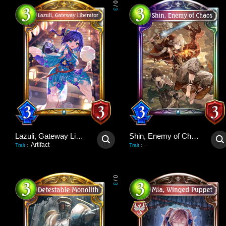
0
/
3
Lazuli, Gateway Liberator
Shin, Enemy of Chaos
Artifact
-
Trait
:
Trait
:
0
/
3