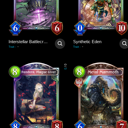
Interstellar Battlecruiser
Synthetic Eden
-
-
Trait
:
Trait
:
0
/
3