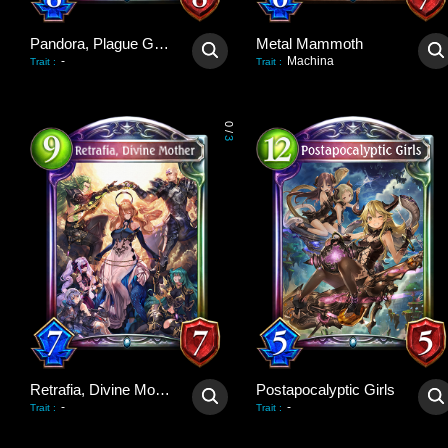
Pandora, Plague Giver
Metal Mammoth
-
Machina
Trait
:
Trait
:
0
/
3
Retrafia, Divine Mother
Postapocalyptic Girls
-
-
Trait
:
Trait
: