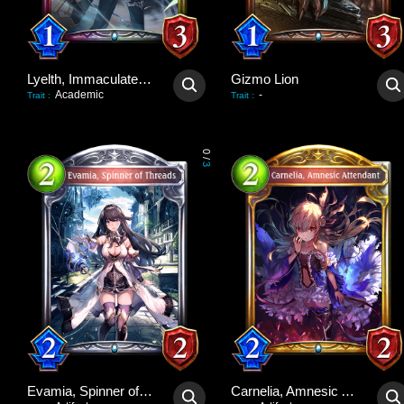
Lyelth, Immaculate Idol
Gizmo Lion
Academic
-
Trait
:
Trait
:
0
/
3
Evamia, Spinner of Threads
Carnelia, Amnesic Attendant