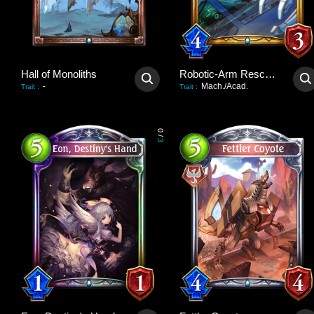
Hall of Monoliths
Robotic-Arm Rescuer
-
Mach./Acad.
Trait
:
Trait
:
0
/
3