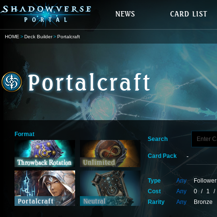
HOME
Deck Builder
Portalcraft
Format
Search
Card Pack
Type
Any
Follower
Cost
Any
0
/
1
/
Rarity
Any
Bronze