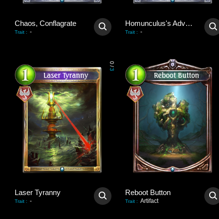
Chaos, Conflagrate
Homunculus's Advent
-
-
Trait
:
Trait
:
0
/
3
Laser Tyranny
Reboot Button
-
Artifact
Trait
:
Trait
: