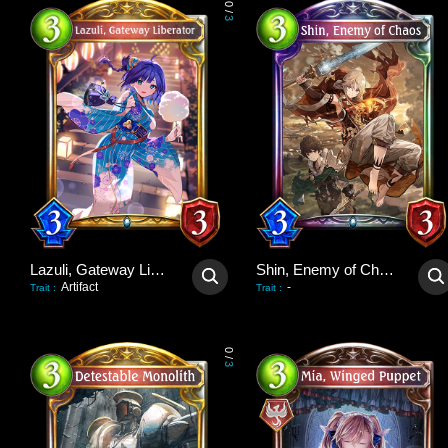
0
/
3
Lazuli, Gateway Liberator
Shin, Enemy of Chaos
Artifact
-
Trait
:
Trait
:
0
/
3