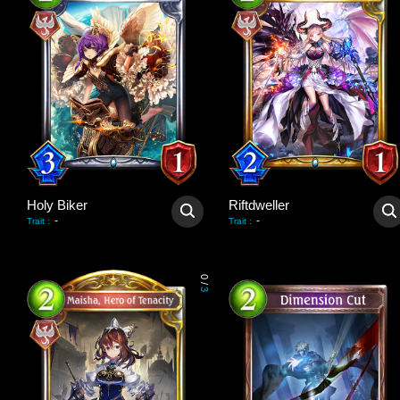
Holy Biker
Riftdweller
-
-
Trait
:
Trait
:
0
/
3