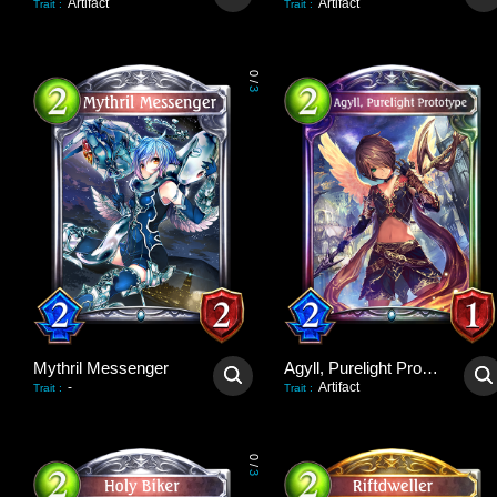
Artifact
Artifact
Trait
:
Trait
:
0
/
3
Mythril Messenger
Agyll, Purelight Prototype
-
Artifact
Trait
:
Trait
:
0
/
3