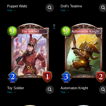
Puppet Waltz
Doll's Teatime
-
-
Trait
:
Trait
:
0
/
3
Toy Soldier
Automaton Knight
-
-
Trait
:
Trait
: