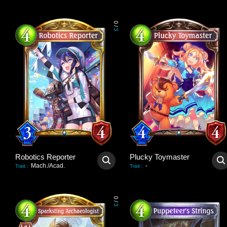
0
/
3
Robotics Reporter
Plucky Toymaster
Mach./Acad.
-
Trait
:
Trait
:
0
/
3