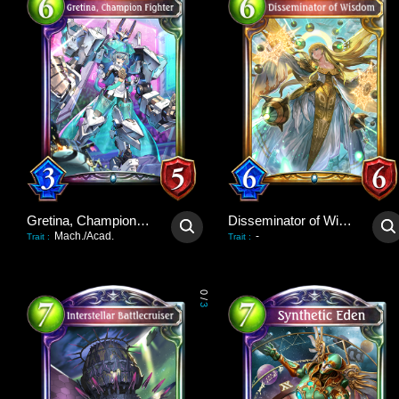
Gretina, Champion Fighter
Disseminator of Wisdom
Mach./Acad.
-
Trait
:
Trait
:
0
/
3