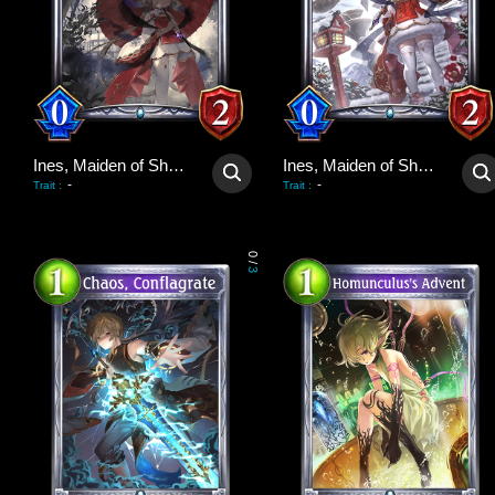
Ines, Maiden of Shadows
Ines, Maiden of Shadows
-
-
Trait
:
Trait
:
0
/
3