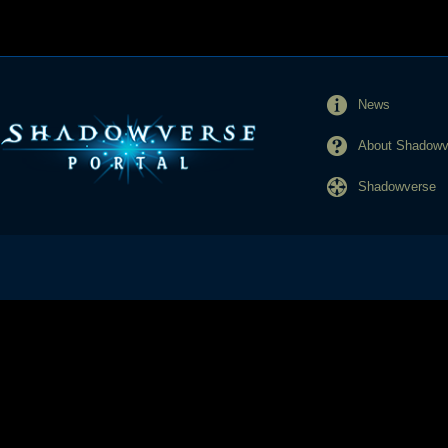
News
About Shadowve
Shadowverse