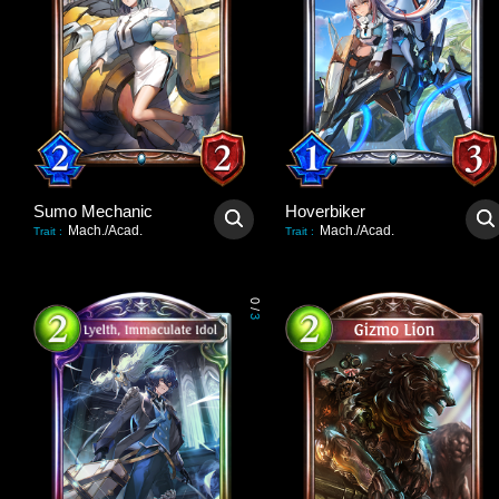
Sumo Mechanic
Hoverbiker
Mach./Acad.
Mach./Acad.
Trait
:
Trait
:
0
/
3