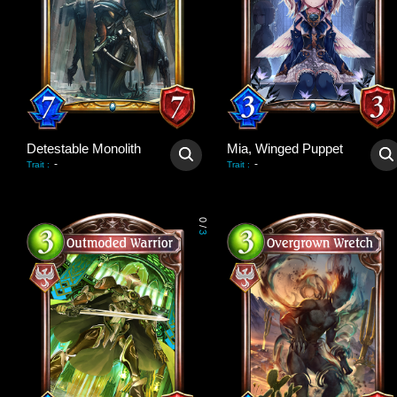
Detestable Monolith
Mia, Winged Puppet
-
-
Trait
:
Trait
:
0
/
3