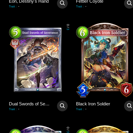
Eon, Destiny's Hand
Fettler Coyote
-
-
Trait
:
Trait
:
0
/
3
Dual Swords of Severance
Black Iron Soldier
-
-
Trait
:
Trait
:
0
/
3