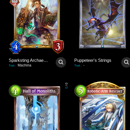
Sparksting Archaeologist
Puppeteer's Strings
Machina
-
Trait
:
Trait
:
0
/
3