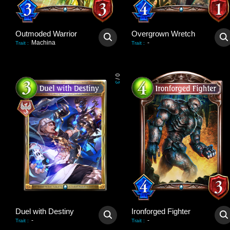
Outmoded Warrior
Overgrown Wretch
Machina
-
Trait
:
Trait
:
0
/
3
Duel with Destiny
Ironforged Fighter
-
-
Trait
:
Trait
: