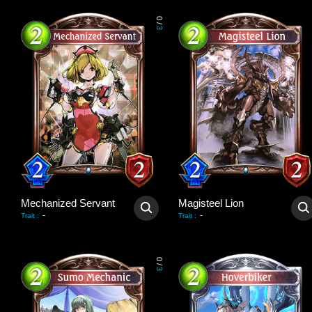
0
/
3
Mechanized Servant
Magisteel Lion
-
-
Trait
:
Trait
:
0
/
3