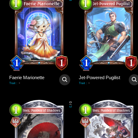
3
Faerie Marionette
Jet-Powered Pugilist
-
-
Trait
:
Trait
:
0
/
3