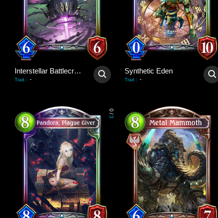
Interstellar Battlecruiser
Synthetic Eden
-
-
Trait
:
Trait
:
0
/
3