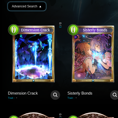
Advanced Search
▲
0
/
3
Dimension Crack
Sisterly Bonds
-
-
Trait
:
Trait
:
0
/