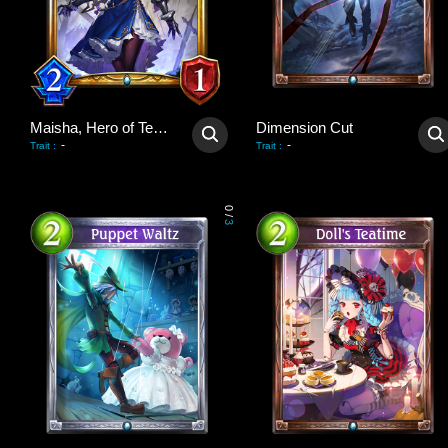
Maisha, Hero of Tenacity
Dimension Cut
-
-
Trait
:
Trait
:
0
/
3