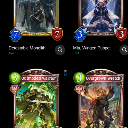
Detestable Monolith
Mia, Winged Puppet
-
-
Trait
:
Trait
:
0
/
3