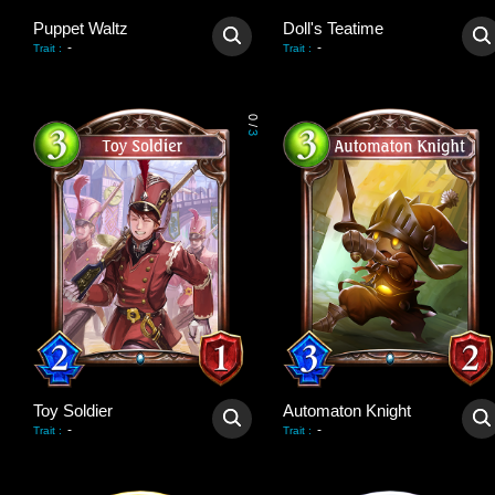
Puppet Waltz
Doll's Teatime
-
-
Trait
:
Trait
:
0
/
3
Toy Soldier
Automaton Knight
-
-
Trait
:
Trait
: