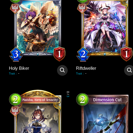
Holy Biker
Riftdweller
-
-
Trait
:
Trait
:
0
/
3