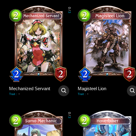
0
/
3
Mechanized Servant
Magisteel Lion
-
-
Trait
:
Trait
:
0
/
3