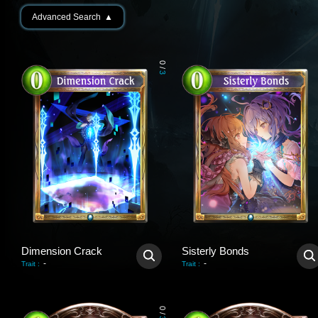
Advanced Search
▲
0
/
3
Dimension Crack
Sisterly Bonds
-
-
Trait
:
Trait
:
0
/