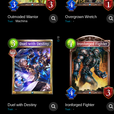
Outmoded Warrior
Overgrown Wretch
Machina
-
Trait
:
Trait
:
0
/
3
Duel with Destiny
Ironforged Fighter
-
-
Trait
:
Trait
: