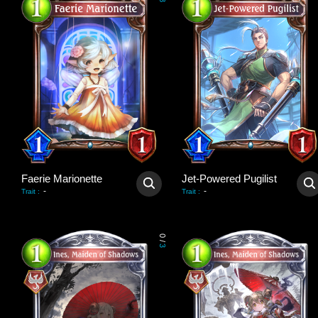
3
Faerie Marionette
Jet-Powered Pugilist
-
-
Trait
:
Trait
:
0
/
3