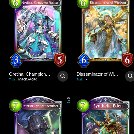
Gretina, Champion Fighter
Disseminator of Wisdom
Mach./Acad.
-
Trait
:
Trait
:
0
/
3