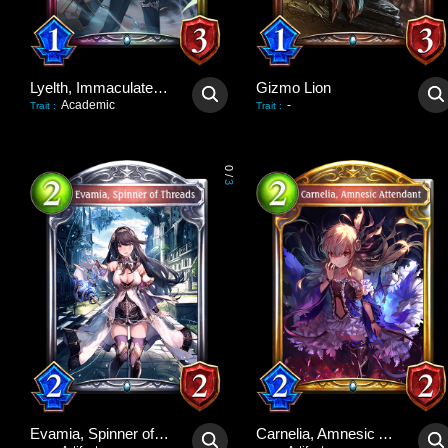
Lyelth, Immaculate Idol
Gizmo Lion
Academic
-
Trait
:
Trait
:
0
/
3
Evamia, Spinner of Threads
Carnelia, Amnesic Attendant