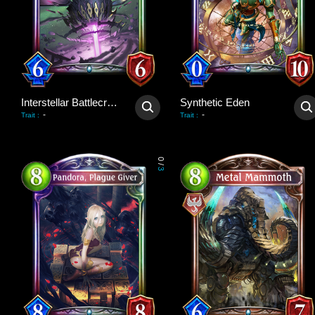
Interstellar Battlecruiser
Synthetic Eden
-
-
Trait
:
Trait
:
0
/
3