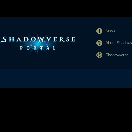
News
About Shadowve
Shadowverse