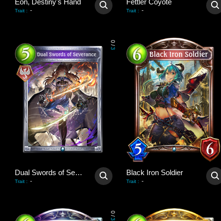
Eon, Destiny's Hand
Fettler Coyote
-
-
Trait
:
Trait
:
0
/
3
Dual Swords of Severance
Black Iron Soldier
-
-
Trait
:
Trait
:
0
/
3