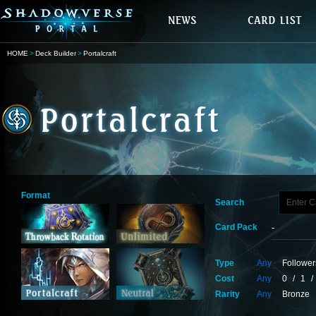
HOME
Deck Builder
Portalcraft
Format
Search
Card Pack
Type
Any
Follower
Cost
Any
0
/
1
/
Rarity
Any
Bronze