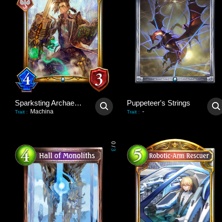
Sparksting Archaeologist
Puppeteer's Strings
Machina
-
Trait
:
Trait
:
0
/
3