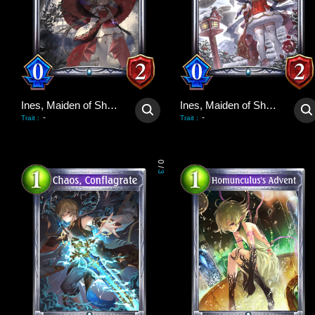
Ines, Maiden of Shadows
Ines, Maiden of Shadows
-
-
Trait
:
Trait
:
0
/
3