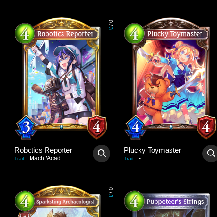
0
/
3
Robotics Reporter
Plucky Toymaster
Mach./Acad.
-
Trait
:
Trait
:
0
/
3