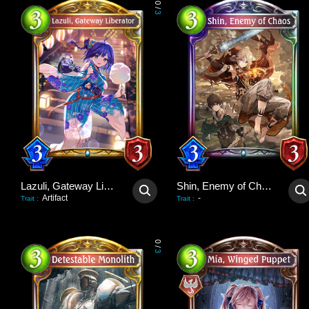
0
/
3
Lazuli, Gateway Liberator
Shin, Enemy of Chaos
Artifact
-
Trait
:
Trait
:
0
/
3