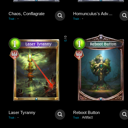
Chaos, Conflagrate
Homunculus's Advent
-
-
Trait
:
Trait
:
0
/
3
Laser Tyranny
Reboot Button
-
Artifact
Trait
:
Trait
: