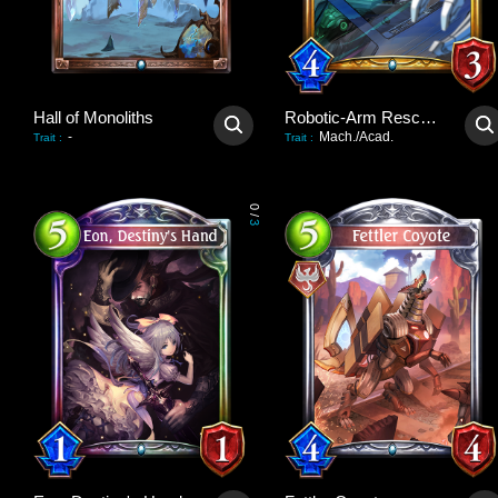
Hall of Monoliths
Robotic-Arm Rescuer
-
Mach./Acad.
Trait
:
Trait
:
0
/
3