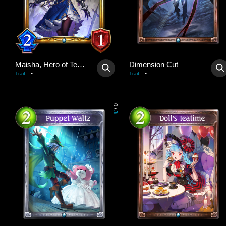
Maisha, Hero of Tenacity
Dimension Cut
-
-
Trait
:
Trait
:
0
/
3