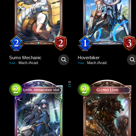
Sumo Mechanic
Hoverbiker
Mach./Acad.
Mach./Acad.
Trait
:
Trait
:
0
/
3