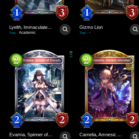
Lyelth, Immaculate Idol
Gizmo Lion
Academic
-
Trait
:
Trait
:
0
/
3
Evamia, Spinner of Threads
Carnelia, Amnesic Attendant