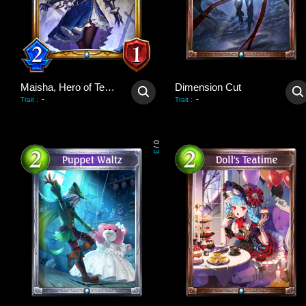
Maisha, Hero of Tenacity
Dimension Cut
-
-
Trait
:
Trait
:
0
/
3