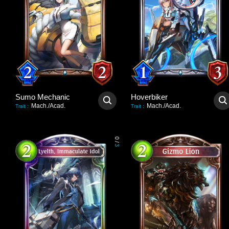
Sumo Mechanic
Hoverbiker
Mach./Acad.
Mach./Acad.
Trait
:
Trait
:
0
/
3