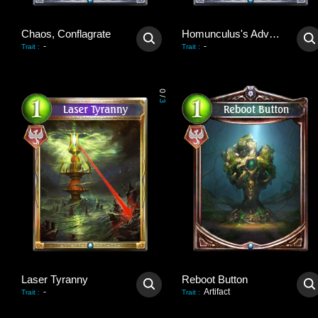
Chaos, Conflagrate
Homunculus's Advent
-
-
Trait
:
Trait
:
0
/
3
Laser Tyranny
Reboot Button
-
Artifact
Trait
:
Trait
: