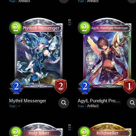
Artifact
Artifact
Trait
:
Trait
:
0
/
3
Mythril Messenger
Agyll, Purelight Prototype
-
Artifact
Trait
:
Trait
:
0
/
3