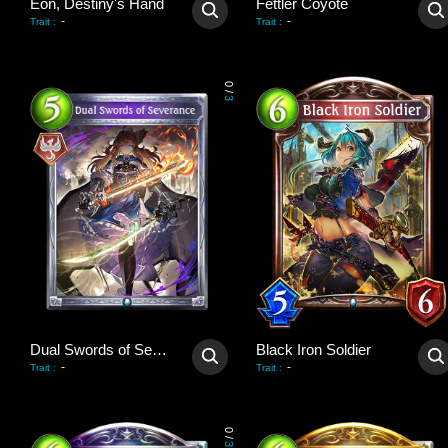
Eon, Destiny's Hand
Fettler Coyote
-
-
Trait
:
Trait
:
0
/
3
Dual Swords of Severance
Black Iron Soldier
-
-
Trait
:
Trait
:
0
/
3