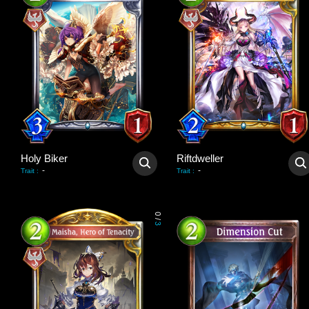
Holy Biker
Riftdweller
-
-
Trait
:
Trait
:
0
/
3