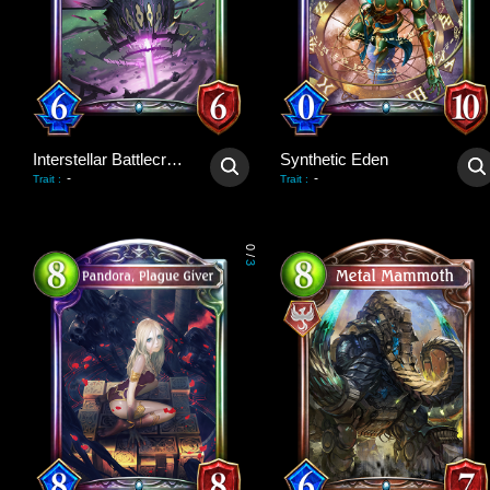
Interstellar Battlecruiser
Synthetic Eden
-
-
Trait
:
Trait
:
0
/
3