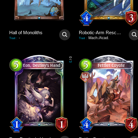
Hall of Monoliths
Robotic-Arm Rescuer
-
Mach./Acad.
Trait
:
Trait
:
0
/
3