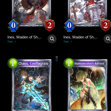
Ines, Maiden of Shadows
Ines, Maiden of Shadows
-
-
Trait
:
Trait
:
0
/
3