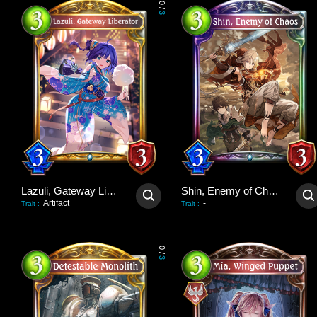
0
/
3
Lazuli, Gateway Liberator
Shin, Enemy of Chaos
Artifact
-
Trait
:
Trait
:
0
/
3