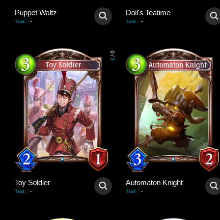
Puppet Waltz
Doll's Teatime
-
-
Trait
:
Trait
:
0
/
3
Toy Soldier
Automaton Knight
-
-
Trait
:
Trait
: