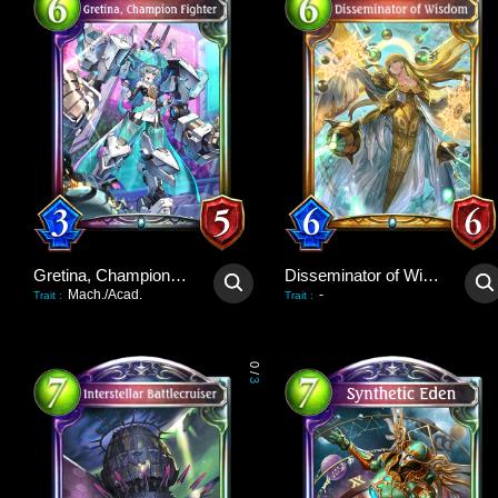
Gretina, Champion Fighter
Disseminator of Wisdom
Mach./Acad.
-
Trait
:
Trait
:
0
/
3