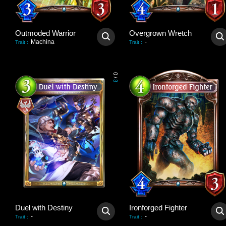
Outmoded Warrior
Overgrown Wretch
Machina
-
Trait
:
Trait
:
0
/
3
Duel with Destiny
Ironforged Fighter
-
-
Trait
:
Trait
: