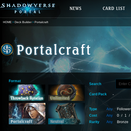
HOME
Deck Builder
Portalcraft
Format
Search
Card Pack
Type
Any
Follower
Cost
Any
0
/
1
/
Rarity
Any
Bronze