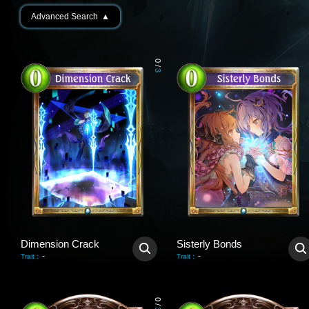
Advanced Search
▲
0
/
3
Dimension Crack
Sisterly Bonds
-
-
Trait
:
Trait
:
0
/