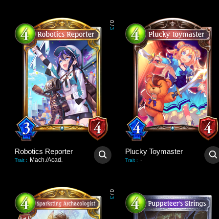
0
/
3
Robotics Reporter
Plucky Toymaster
Mach./Acad.
-
Trait
:
Trait
:
0
/
3