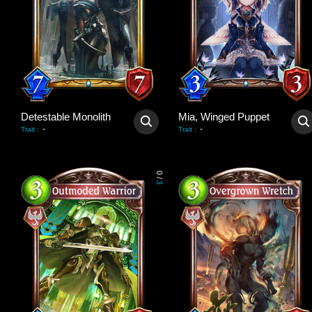
Detestable Monolith
Mia, Winged Puppet
-
-
Trait
:
Trait
:
0
/
3