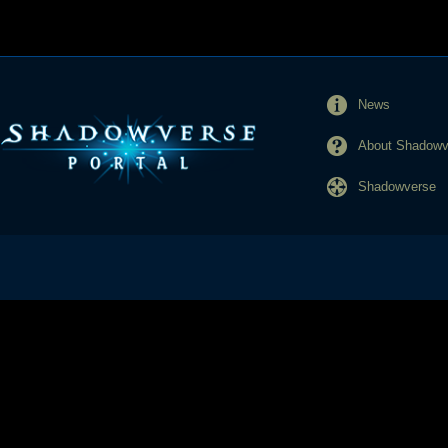
News
About Shadowve
Shadowverse