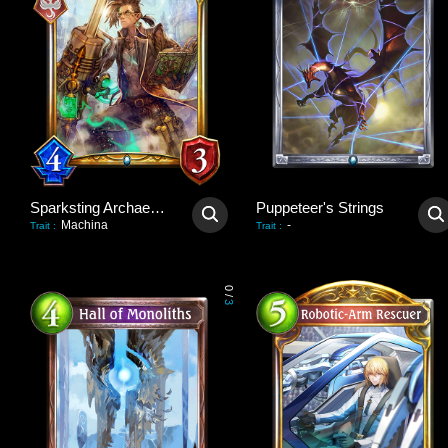
Sparksting Archaeologist
Puppeteer's Strings
Machina
-
Trait
:
Trait
:
0
/
3