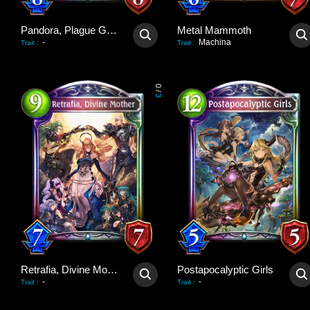
Pandora, Plague Giver
Metal Mammoth
-
Machina
Trait
:
Trait
:
0
/
3
Retrafia, Divine Mother
Postapocalyptic Girls
-
-
Trait
:
Trait
: