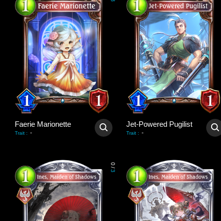
3
Faerie Marionette
Jet-Powered Pugilist
-
-
Trait
:
Trait
:
0
/
3