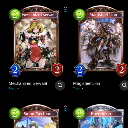
0
/
3
Mechanized Servant
Magisteel Lion
-
-
Trait
:
Trait
:
0
/
3