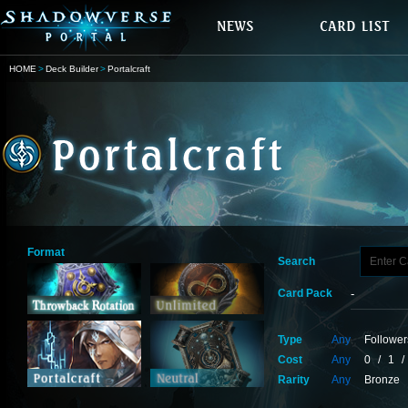
HOME
Deck Builder
Portalcraft
Format
Search
Card Pack
Type
Any
Follower
Cost
Any
0
/
1
/
Rarity
Any
Bronze