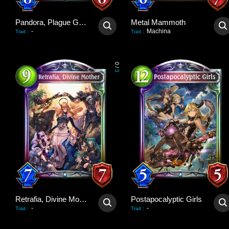
Pandora, Plague Giver
Metal Mammoth
-
Machina
Trait
:
Trait
:
0
/
3
Retrafia, Divine Mother
Postapocalyptic Girls
-
-
Trait
:
Trait
: