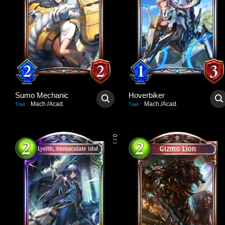
Sumo Mechanic
Hoverbiker
Mach./Acad.
Mach./Acad.
Trait
:
Trait
:
0
/
3