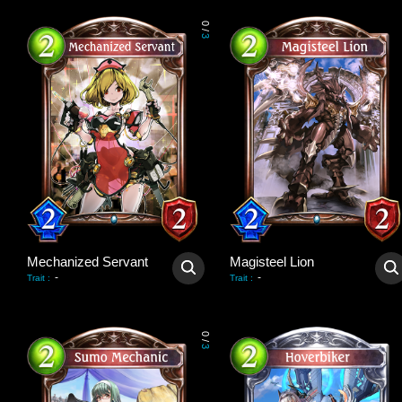
0
/
3
Mechanized Servant
Magisteel Lion
-
-
Trait
:
Trait
:
0
/
3