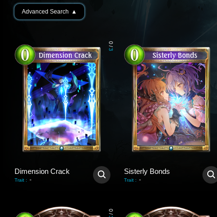
Advanced Search
▲
0
/
3
Dimension Crack
Sisterly Bonds
-
-
Trait
:
Trait
:
0
/