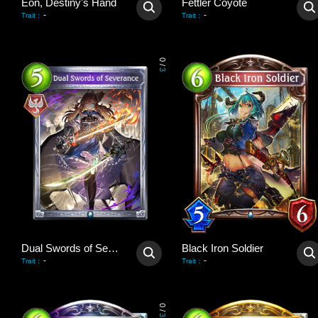
Eon, Destiny's Hand
Fettler Coyote
-
-
Trait
:
Trait
:
0
/
3
Dual Swords of Severance
Black Iron Soldier
-
-
Trait
:
Trait
:
0
/
3