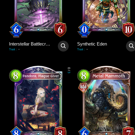
Interstellar Battlecruiser
Synthetic Eden
-
-
Trait
:
Trait
:
0
/
3