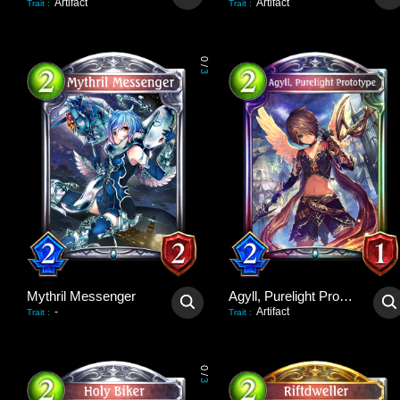
Artifact
Artifact
Trait
:
Trait
:
0
/
3
Mythril Messenger
Agyll, Purelight Prototype
-
Artifact
Trait
:
Trait
:
0
/
3