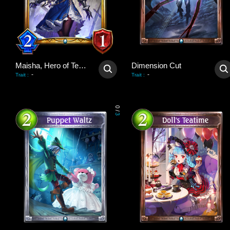
Maisha, Hero of Tenacity
Dimension Cut
-
-
Trait
:
Trait
:
0
/
3