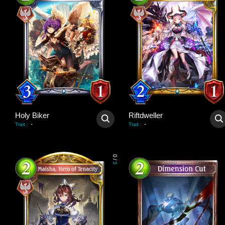
Holy Biker
Riftdweller
-
-
Trait
:
Trait
:
0
/
3