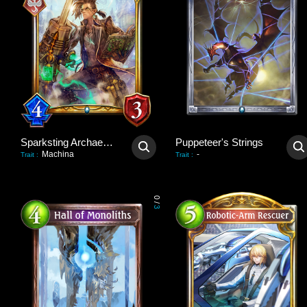
Sparksting Archaeologist
Puppeteer's Strings
Machina
-
Trait
:
Trait
:
0
/
3