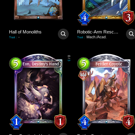
Hall of Monoliths
Robotic-Arm Rescuer
-
Mach./Acad.
Trait
:
Trait
:
0
/
3