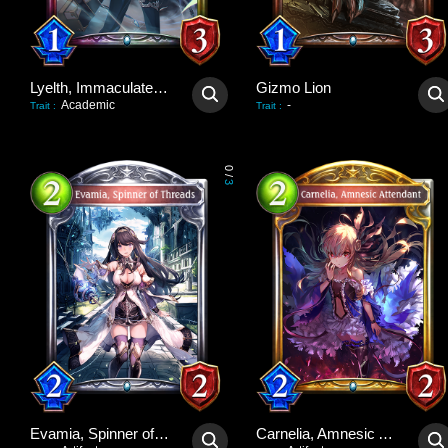
Lyelth, Immaculate Idol
Gizmo Lion
Academic
-
Trait
:
Trait
:
0
/
3
Evamia, Spinner of Threads
Carnelia, Amnesic Attendant