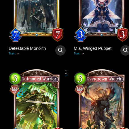
Detestable Monolith
Mia, Winged Puppet
-
-
Trait
:
Trait
:
0
/
3