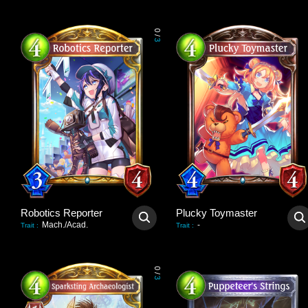
0
/
3
Robotics Reporter
Plucky Toymaster
Mach./Acad.
-
Trait
:
Trait
:
0
/
3