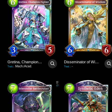
Gretina, Champion Fighter
Disseminator of Wisdom
Mach./Acad.
-
Trait
:
Trait
:
0
/
3