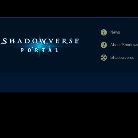
News
About Shadowve
Shadowverse