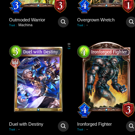
Outmoded Warrior
Overgrown Wretch
Machina
-
Trait
:
Trait
:
0
/
3
Duel with Destiny
Ironforged Fighter
-
-
Trait
:
Trait
: