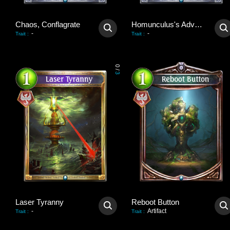
Chaos, Conflagrate
Homunculus's Advent
-
-
Trait
:
Trait
:
0
/
3
Laser Tyranny
Reboot Button
-
Artifact
Trait
:
Trait
: