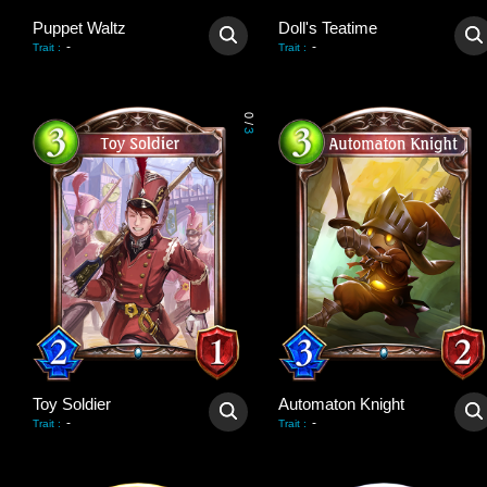
Puppet Waltz
Doll's Teatime
-
-
Trait
:
Trait
:
0
/
3
Toy Soldier
Automaton Knight
-
-
Trait
:
Trait
: