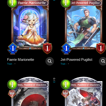
3
Faerie Marionette
Jet-Powered Pugilist
-
-
Trait
:
Trait
:
0
/
3