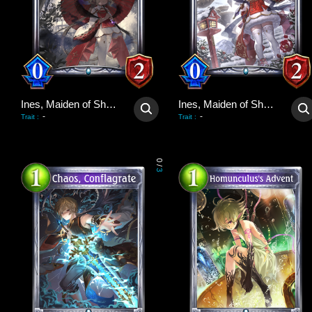
Ines, Maiden of Shadows
Ines, Maiden of Shadows
-
-
Trait
:
Trait
:
0
/
3