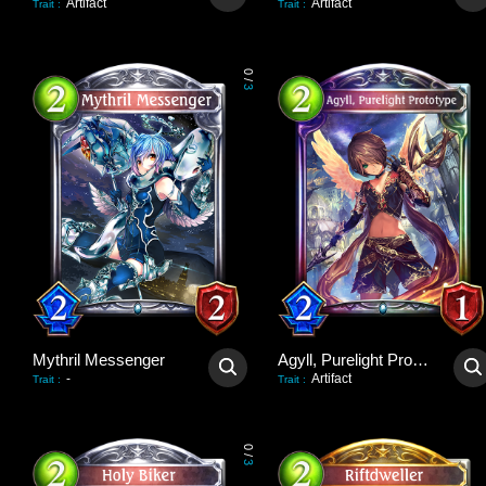
Artifact
Artifact
Trait
:
Trait
:
0
/
3
Mythril Messenger
Agyll, Purelight Prototype
-
Artifact
Trait
:
Trait
:
0
/
3