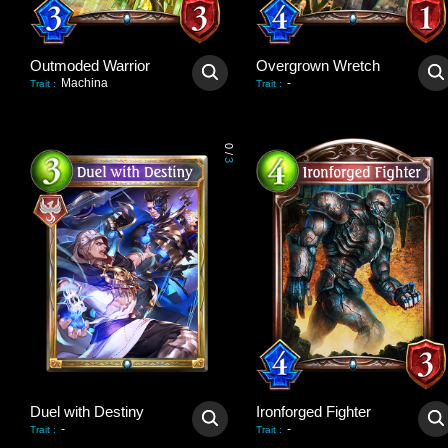
Outmoded Warrior
Overgrown Wretch
Machina
-
Trait
:
Trait
:
0
/
3
Duel with Destiny
Ironforged Fighter
-
-
Trait
:
Trait
: