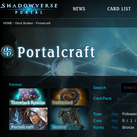
HOME
Deck Builder
Portalcraft
Format
Search
Card Pack
Type
Any
Follower
Cost
Any
0
/
1
/
Rarity
Any
Bronze