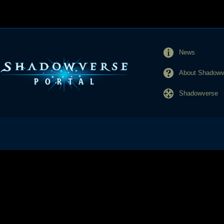
News
About Shadowve
Shadowverse