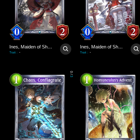
Ines, Maiden of Shadows
Ines, Maiden of Shadows
-
-
Trait
:
Trait
:
0
/
3