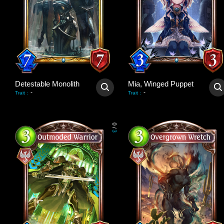
Detestable Monolith
Mia, Winged Puppet
-
-
Trait
:
Trait
:
0
/
3