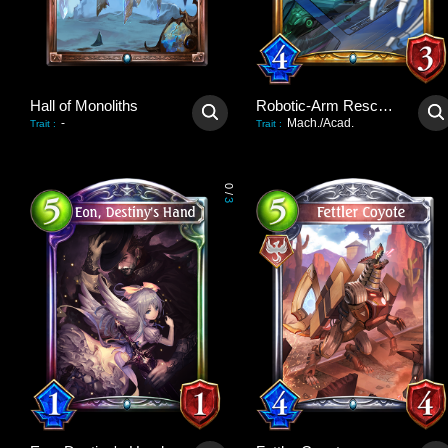
Hall of Monoliths
Robotic-Arm Rescuer
-
Mach./Acad.
Trait
:
Trait
:
0
/
3