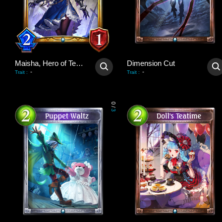
Maisha, Hero of Tenacity
Dimension Cut
-
-
Trait
:
Trait
:
0
/
3