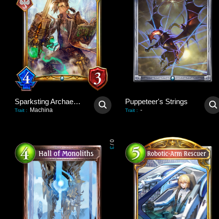
Sparksting Archaeologist
Puppeteer's Strings
Machina
-
Trait
:
Trait
:
0
/
3