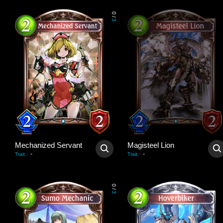
0
/
3
Mechanized Servant
Magisteel Lion
-
-
Trait
:
Trait
:
0
/
3