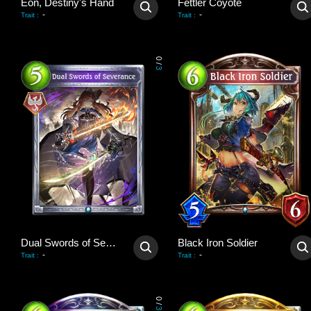
Eon, Destiny's Hand
Fettler Coyote
-
-
Trait
:
Trait
:
0
/
3
Dual Swords of Severance
Black Iron Soldier
-
-
Trait
:
Trait
:
0
/
3