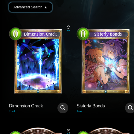
Advanced Search
▲
0
/
3
Dimension Crack
Sisterly Bonds
-
-
Trait
:
Trait
:
0
/