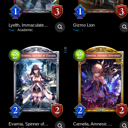
Lyelth, Immaculate Idol
Gizmo Lion
Academic
-
Trait
:
Trait
:
0
/
3
Evamia, Spinner of Threads
Carnelia, Amnesic Attendant