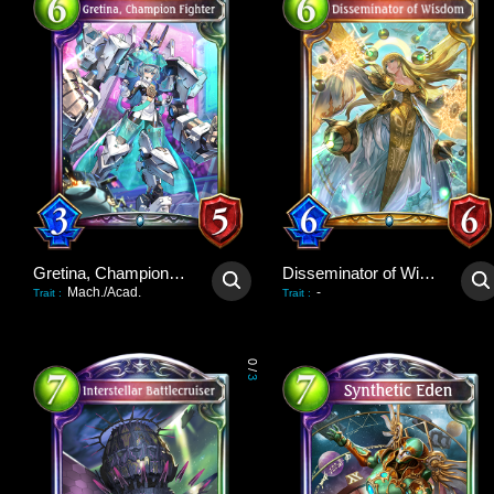
Gretina, Champion Fighter
Disseminator of Wisdom
Mach./Acad.
-
Trait
:
Trait
:
0
/
3