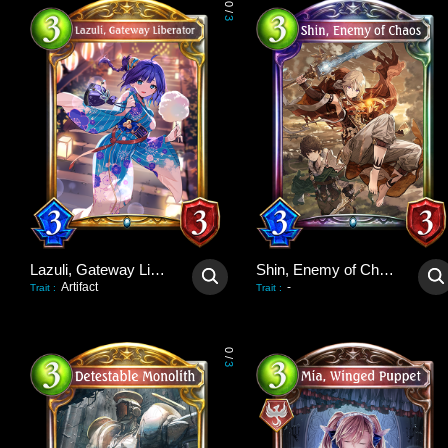
0
/
3
Lazuli, Gateway Liberator
Shin, Enemy of Chaos
Artifact
-
Trait
:
Trait
:
0
/
3