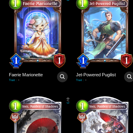
3
Faerie Marionette
Jet-Powered Pugilist
-
-
Trait
:
Trait
:
0
/
3