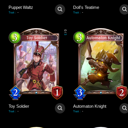
Puppet Waltz
Doll's Teatime
-
-
Trait
:
Trait
:
0
/
3
Toy Soldier
Automaton Knight
-
-
Trait
:
Trait
: