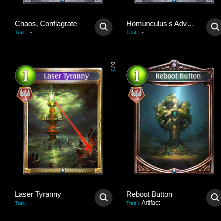
Chaos, Conflagrate
Homunculus's Advent
-
-
Trait
:
Trait
:
0
/
3
Laser Tyranny
Reboot Button
-
Artifact
Trait
:
Trait
: