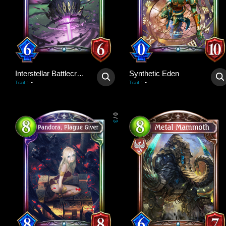
Interstellar Battlecruiser
Synthetic Eden
-
-
Trait
:
Trait
:
0
/
3