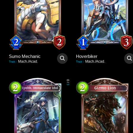
Sumo Mechanic
Hoverbiker
Mach./Acad.
Mach./Acad.
Trait
:
Trait
:
0
/
3