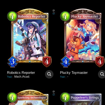
0
/
3
Robotics Reporter
Plucky Toymaster
Mach./Acad.
-
Trait
:
Trait
:
0
/
3