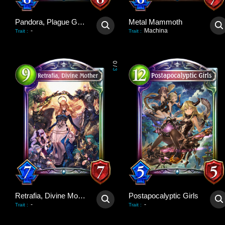
Pandora, Plague Giver
Metal Mammoth
-
Machina
Trait
:
Trait
:
0
/
3
Retrafia, Divine Mother
Postapocalyptic Girls
-
-
Trait
:
Trait
: