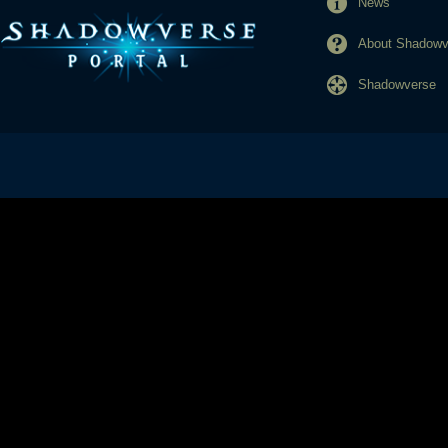
News
About Shadowve
Shadowverse