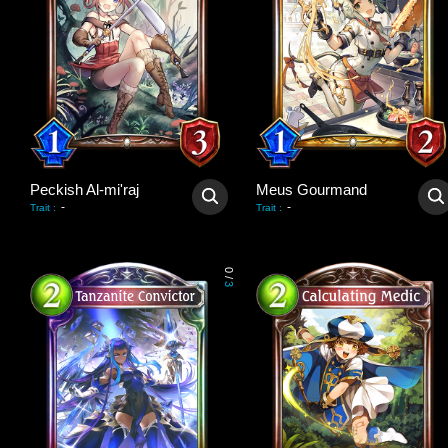
Peckish Al-mi'raj
Meus Gourmand
-
-
Trait
:
Trait
:
0
/
3