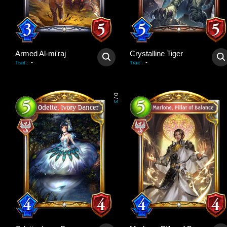
Armed Al-mi'raj
Crystalline Tiger
-
-
Trait
:
Trait
:
0
/
3