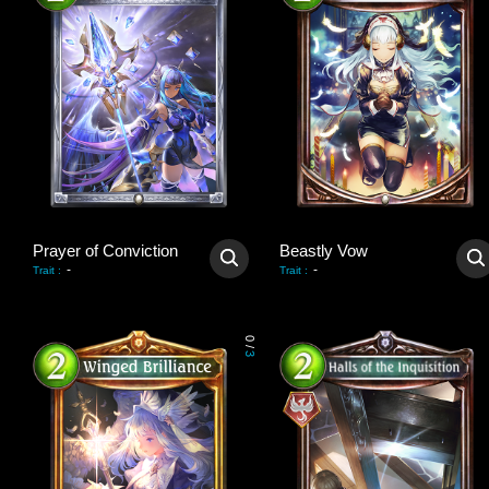
Prayer of Conviction
Beastly Vow
-
-
Trait
:
Trait
:
0
/
3