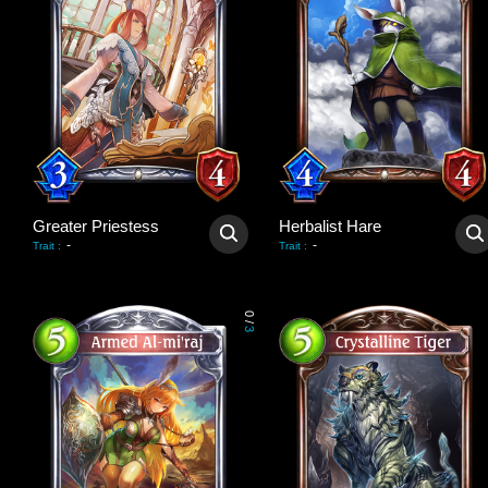
Greater Priestess
Herbalist Hare
-
-
Trait
:
Trait
:
0
/
3