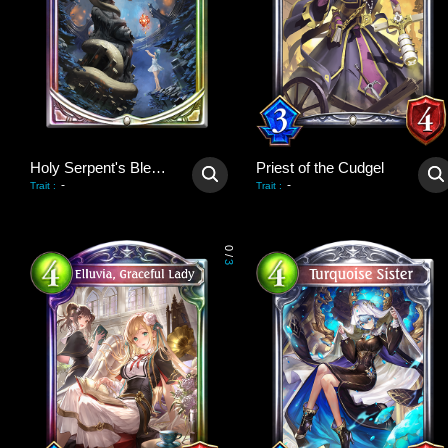
Holy Serpent's Blessing
Priest of the Cudgel
-
-
Trait
:
Trait
:
0
/
3