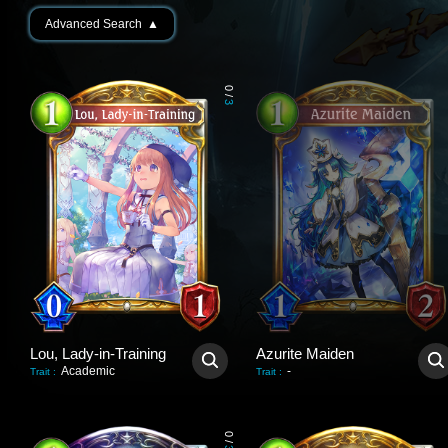
Advanced Search
▲
0
/
3
Lou, Lady-in-Training
Azurite Maiden
Academic
-
Trait
:
Trait
:
0
/