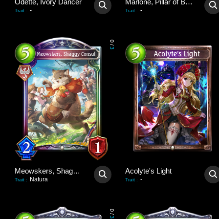
Odette, Ivory Dancer
Marlone, Pillar of Balance
-
-
Trait
:
Trait
:
0
/
3
Meowskers, Shaggy Consul
Acolyte's Light
Natura
-
Trait
:
Trait
:
0
/
3