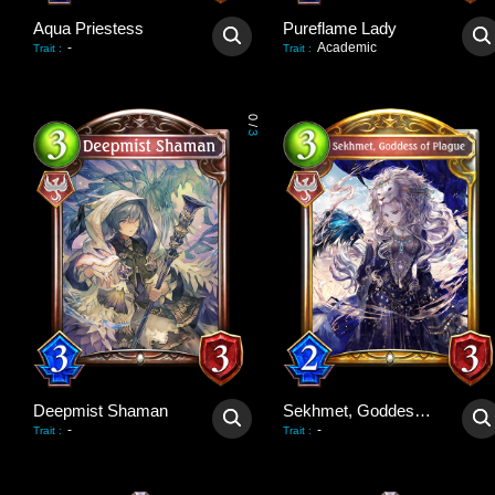
Aqua Priestess
Pureflame Lady
-
Academic
Trait
:
Trait
:
0
/
3
Deepmist Shaman
Sekhmet, Goddess of Plague
-
-
Trait
:
Trait
: