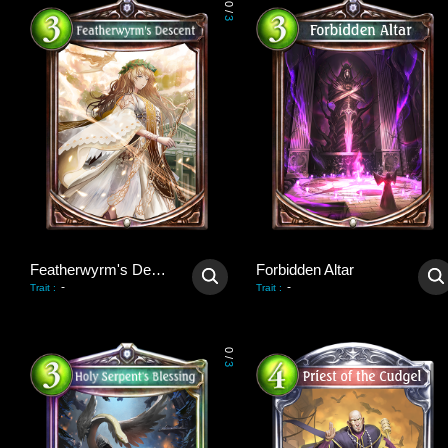
0
/
3
Featherwyrm's Descent
Forbidden Altar
-
-
Trait
:
Trait
:
0
/
3