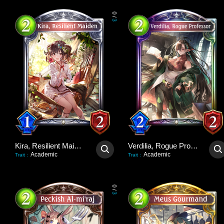
0
/
3
Kira, Resilient Maiden
Verdilia, Rogue Professor
Academic
Academic
Trait
:
Trait
:
0
/
3