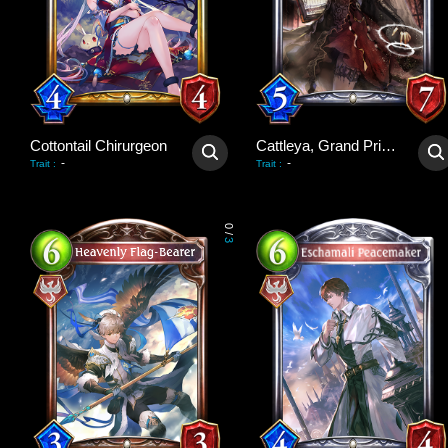
Cottontail Chirurgeon
Cattleya, Grand Priestess
-
-
Trait
:
Trait
:
0
/
3