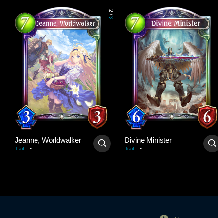
2
/
3
Jeanne, Worldwalker
Divine Minister
-
-
Trait
:
Trait
: