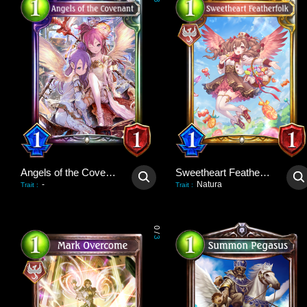
3
Angels of the Covenant
Sweetheart Featherfolk
-
Natura
Trait
:
Trait
:
0
/
3