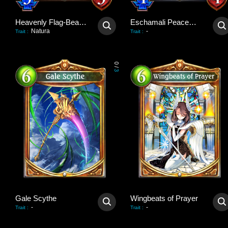
Heavenly Flag-Bearer
Eschamali Peacemaker
Natura
-
Trait
:
Trait
:
0
/
3
Gale Scythe
Wingbeats of Prayer
-
-
Trait
:
Trait
: