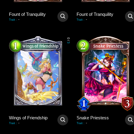
Fount of Tranquility
Fount of Tranquility
-
-
Trait
:
Trait
:
0
/
3
Wings of Friendship
Snake Priestess
-
-
Trait
:
Trait
: