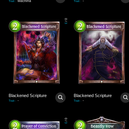
Machina
-
Trait
:
Trait
:
0
/
3
Blackened Scripture
Blackened Scripture
-
-
Trait
:
Trait
:
0
/
3