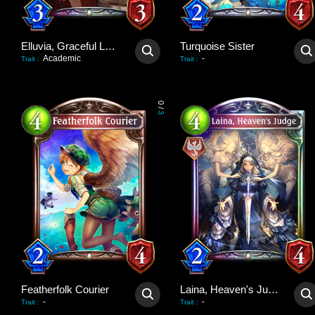
Elluvia, Graceful Lady
Turquoise Sister
Academic
-
Trait
:
Trait
:
0
/
3
Featherfolk Courier
Laina, Heaven's Judge
-
-
Trait
:
Trait
: