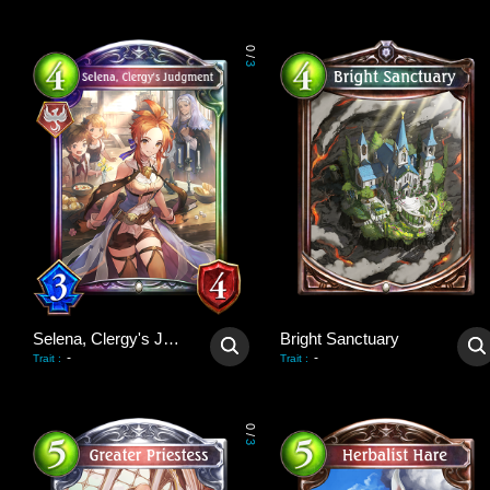
0
/
3
Selena, Clergy's Judgment
Bright Sanctuary
-
-
Trait
:
Trait
:
0
/
3