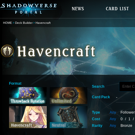
HOME
Deck Builder
Havencraft
Format
Search
Card Pack
Type
Any
Follower
Cost
Any
0
/
1
/
Rarity
Any
Bronze