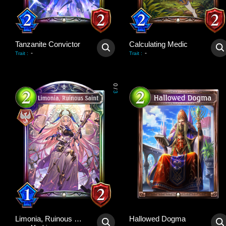
Tanzanite Convictor
Calculating Medic
-
-
Trait
:
Trait
:
0
/
3
Limonia, Ruinous Saint
Hallowed Dogma