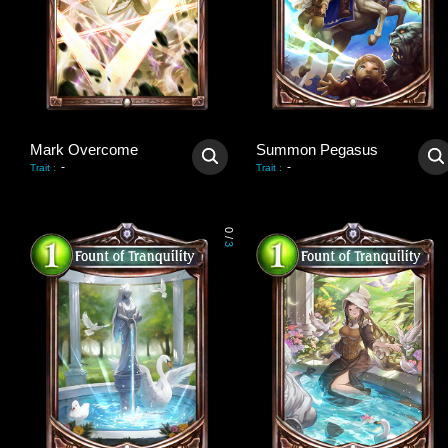
Mark Overcome
Summon Pegasus
-
-
Trait
:
Trait
:
0
/
3