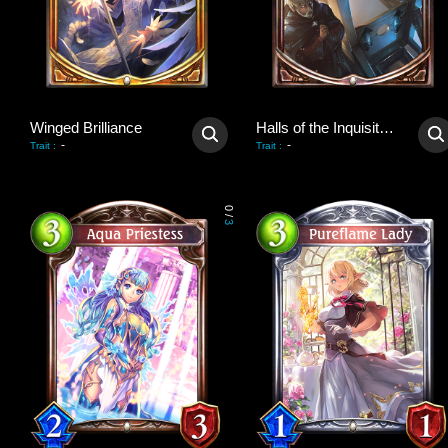
Winged Brilliance
Halls of the Inquisition
-
-
Trait
:
Trait
:
0
/
3