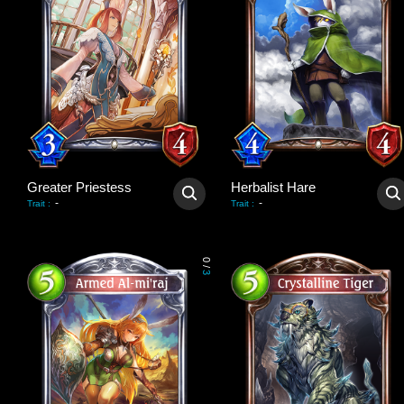
Greater Priestess
Herbalist Hare
-
-
Trait
:
Trait
:
0
/
3