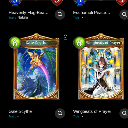
Heavenly Flag-Bearer
Eschamali Peacemaker
Natura
-
Trait
:
Trait
:
0
/
3
Gale Scythe
Wingbeats of Prayer
-
-
Trait
:
Trait
: