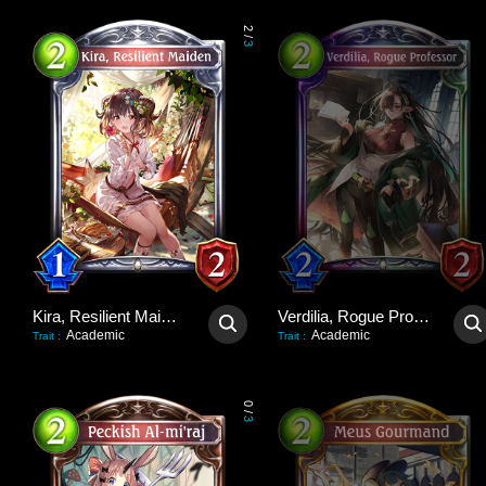
2
/
3
Kira, Resilient Maiden
Verdilia, Rogue Professor
Academic
Academic
Trait
:
Trait
:
0
/
3