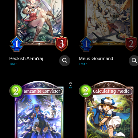
Peckish Al-mi'raj
Meus Gourmand
-
-
Trait
:
Trait
:
0
/
3