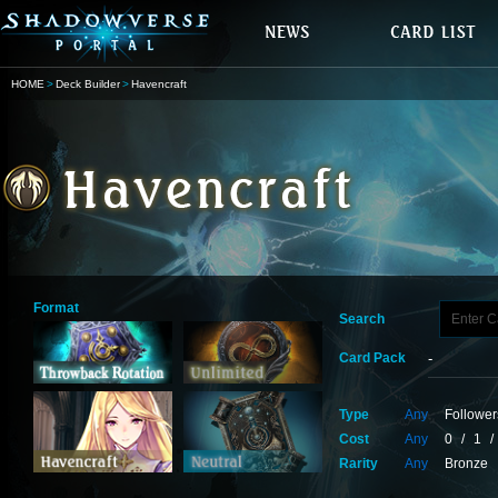
HOME
Deck Builder
Havencraft
Format
Search
Card Pack
Type
Any
Follower
Cost
Any
0
/
1
/
Rarity
Any
Bronze