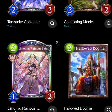
Tanzanite Convictor
Calculating Medic
-
-
Trait
:
Trait
:
0
/
3
Limonia, Ruinous Saint
Hallowed Dogma