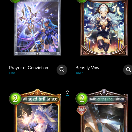
Prayer of Conviction
Beastly Vow
-
-
Trait
:
Trait
:
0
/
3