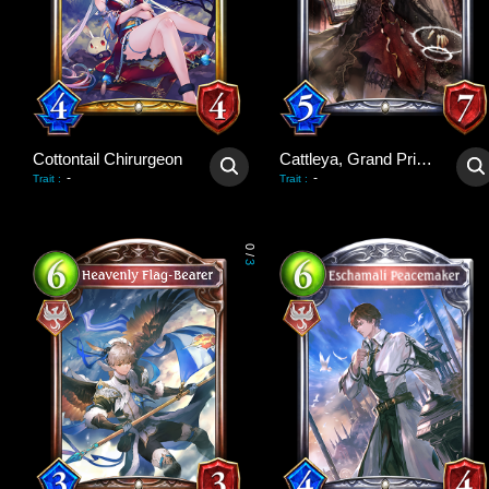
Cottontail Chirurgeon
Cattleya, Grand Priestess
-
-
Trait
:
Trait
:
0
/
3