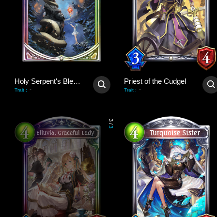
Holy Serpent's Blessing
Priest of the Cudgel
-
-
Trait
:
Trait
:
3
/
3