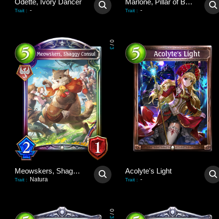
Odette, Ivory Dancer
Marlone, Pillar of Balance
-
-
Trait
:
Trait
:
0
/
3
Meowskers, Shaggy Consul
Acolyte's Light
Natura
-
Trait
:
Trait
:
0
/
3