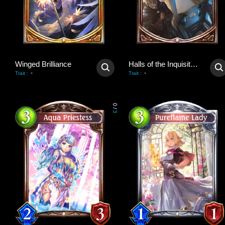
Winged Brilliance
Halls of the Inquisition
-
-
Trait
:
Trait
:
0
/
3