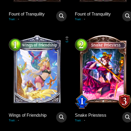
Fount of Tranquility
Fount of Tranquility
-
-
Trait
:
Trait
:
0
/
3
Wings of Friendship
Snake Priestess
-
-
Trait
:
Trait
: