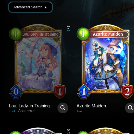
Advanced Search
▲
3
/
3
Lou, Lady-in-Training
Azurite Maiden
Academic
-
Trait
:
Trait
:
0
/