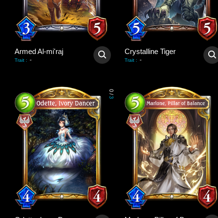
Armed Al-mi'raj
Crystalline Tiger
-
-
Trait
:
Trait
:
0
/
3