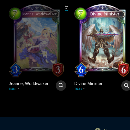
3
/
3
Jeanne, Worldwalker
Divine Minister
-
-
Trait
:
Trait
: