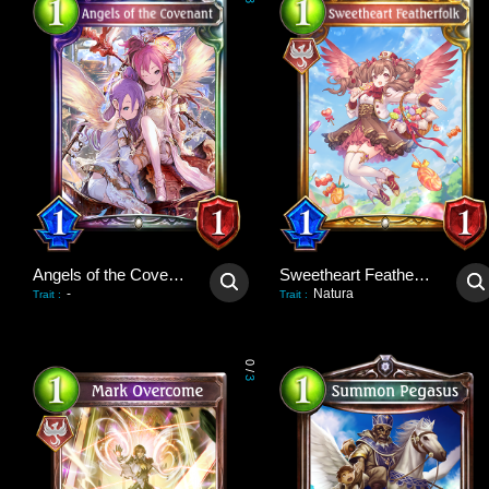
3
Angels of the Covenant
Sweetheart Featherfolk
-
Natura
Trait
:
Trait
:
0
/
3