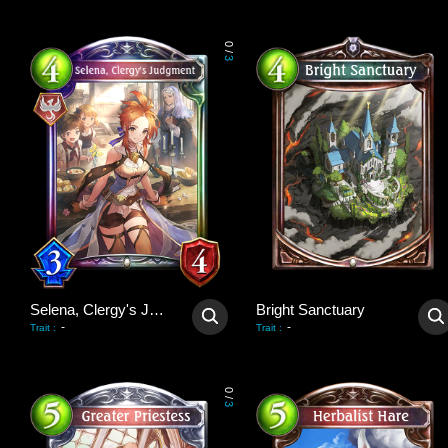
0
/
3
Selena, Clergy's Judgment
Bright Sanctuary
-
-
Trait
:
Trait
:
0
/
3