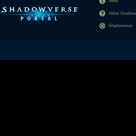
News
About Shadowve
Shadowverse