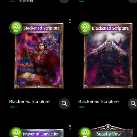
Machina
-
Trait
:
Trait
:
0
/
3
Blackened Scripture
Blackened Scripture
-
-
Trait
:
Trait
:
0
/
3