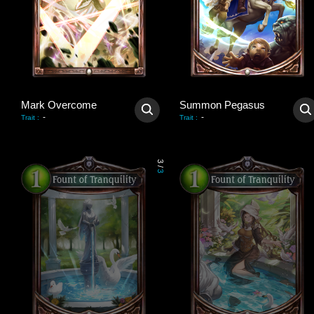
Mark Overcome
Summon Pegasus
-
-
Trait
:
Trait
:
3
/
3