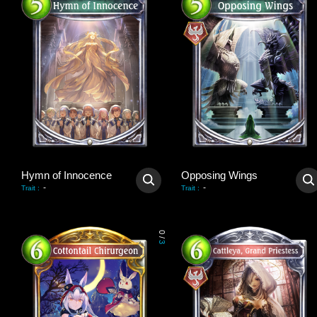
Hymn of Innocence
Opposing Wings
-
-
Trait
:
Trait
:
0
/
3