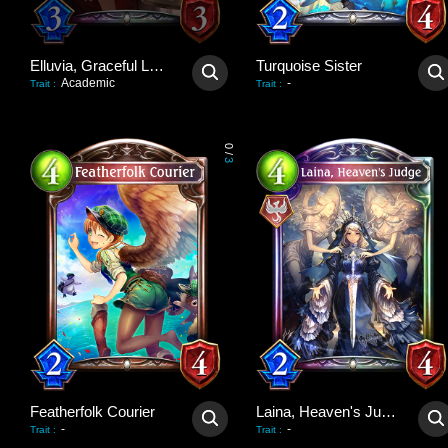
Elluvia, Graceful Lady
Turquoise Sister
Academic
-
Trait
:
Trait
:
0
/
3
Featherfolk Courier
Laina, Heaven's Judge
-
-
Trait
:
Trait
: