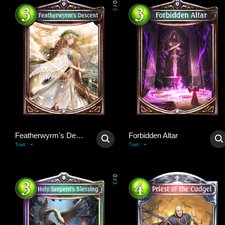
0
/
3
Featherwyrm's Descent
Forbidden Altar
-
-
Trait
:
Trait
:
0
/
3