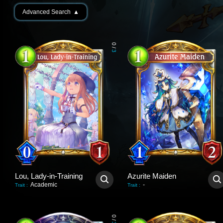
Advanced Search
▲
0
/
3
Lou, Lady-in-Training
Azurite Maiden
Academic
-
Trait
:
Trait
:
0
/