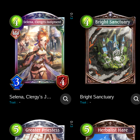
0
/
3
Selena, Clergy's Judgment
Bright Sanctuary
-
-
Trait
:
Trait
:
0
/
3