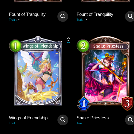
Fount of Tranquility
Fount of Tranquility
-
-
Trait
:
Trait
:
0
/
3
Wings of Friendship
Snake Priestess
-
-
Trait
:
Trait
: