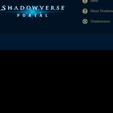
News
About Shadowve
Shadowverse