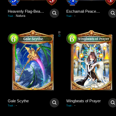
Heavenly Flag-Bearer
Eschamali Peacemaker
Natura
-
Trait
:
Trait
:
0
/
3
Gale Scythe
Wingbeats of Prayer
-
-
Trait
:
Trait
: