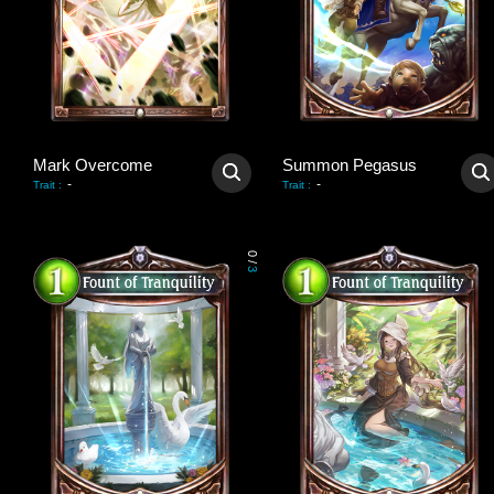
Mark Overcome
Summon Pegasus
-
-
Trait
:
Trait
:
0
/
3