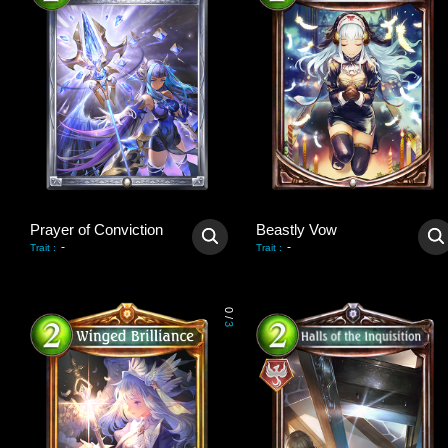
Prayer of Conviction
Beastly Vow
-
-
Trait
:
Trait
:
0
/
3