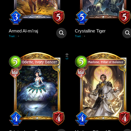
Armed Al-mi'raj
Crystalline Tiger
-
-
Trait
:
Trait
:
0
/
3