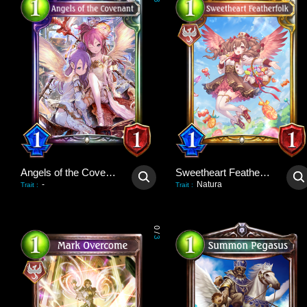
3
Angels of the Covenant
Sweetheart Featherfolk
-
Natura
Trait
:
Trait
:
0
/
3