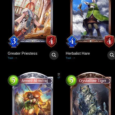
Greater Priestess
Herbalist Hare
-
-
Trait
:
Trait
:
0
/
3