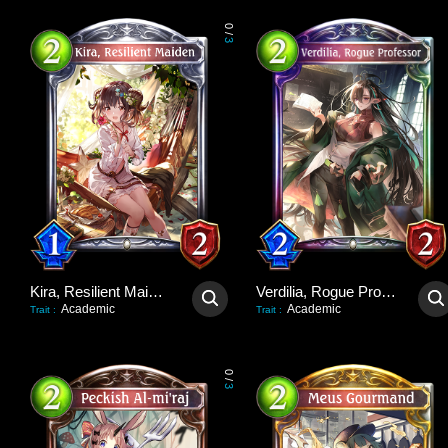
0
/
3
Kira, Resilient Maiden
Verdilia, Rogue Professor
Academic
Academic
Trait
:
Trait
:
0
/
3