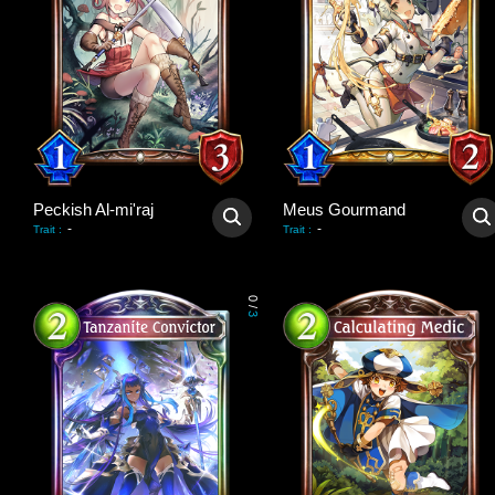
Peckish Al-mi'raj
Meus Gourmand
-
-
Trait
:
Trait
:
0
/
3