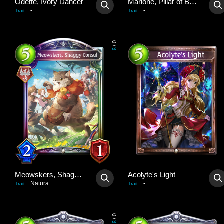
Odette, Ivory Dancer
Marlone, Pillar of Balance
-
-
Trait
:
Trait
:
0
/
3
Meowskers, Shaggy Consul
Acolyte's Light
Natura
-
Trait
:
Trait
:
0
/
3