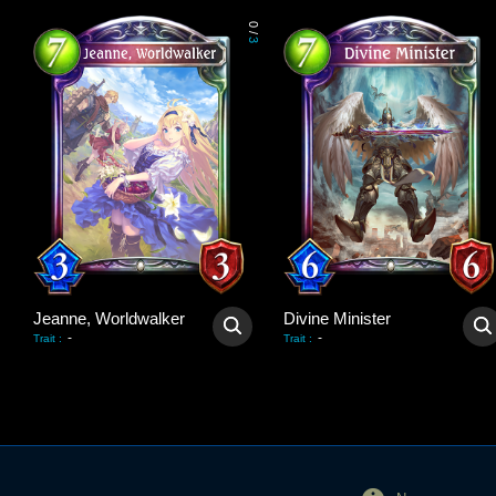
0
/
3
Jeanne, Worldwalker
Divine Minister
-
-
Trait
:
Trait
: