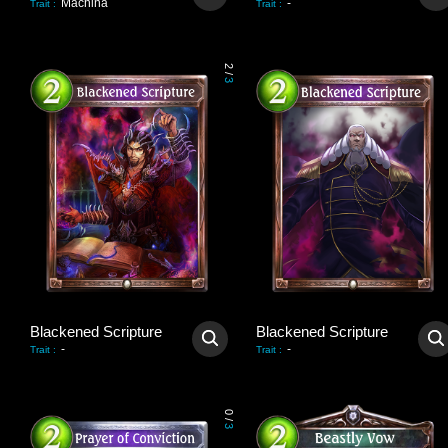
Machina
-
Trait
:
Trait
:
2
/
3
Blackened Scripture
Blackened Scripture
-
-
Trait
:
Trait
:
0
/
3