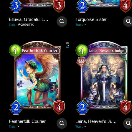
Elluvia, Graceful Lady
Turquoise Sister
Academic
-
Trait
:
Trait
:
0
/
3
Featherfolk Courier
Laina, Heaven's Judge
-
-
Trait
:
Trait
: