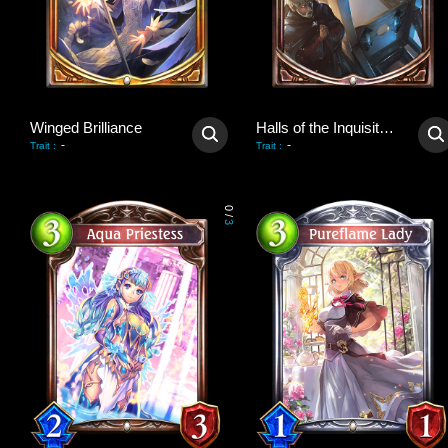
Winged Brilliance
Halls of the Inquisition
-
-
Trait
:
Trait
:
0
/
3