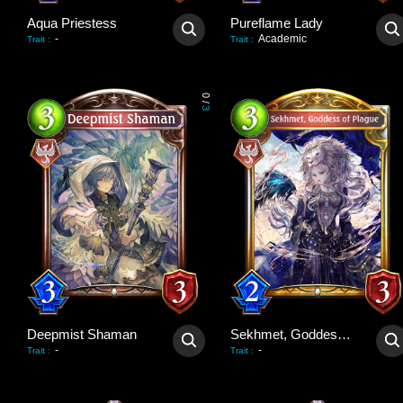
Aqua Priestess
Pureflame Lady
-
Academic
Trait
:
Trait
:
0
/
3
Deepmist Shaman
Sekhmet, Goddess of Plague
-
-
Trait
:
Trait
: