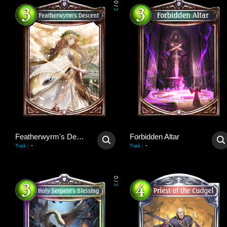
0
/
3
Featherwyrm's Descent
Forbidden Altar
-
-
Trait
:
Trait
:
0
/
3