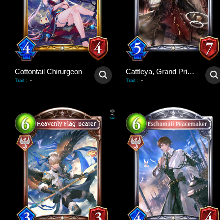
Cottontail Chirurgeon
Cattleya, Grand Priestess
-
-
Trait
:
Trait
:
0
/
3