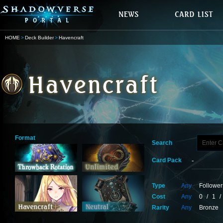
HOME
Deck Builder
Havencraft
Format
Search
Card Pack
Type
Any
Follower
Cost
Any
0
/
1
/
Rarity
Any
Bronze