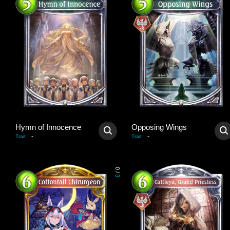
Hymn of Innocence
Opposing Wings
-
-
Trait
:
Trait
:
0
/
3