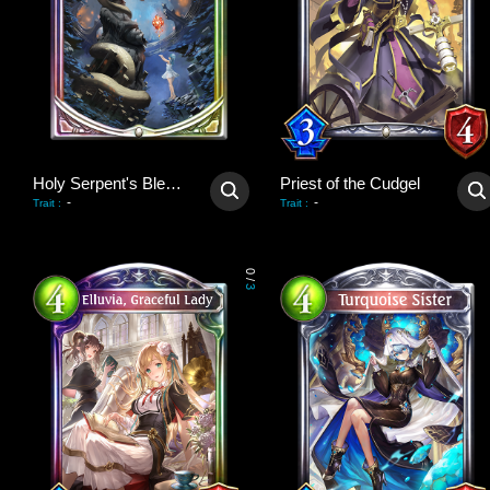
Holy Serpent's Blessing
Priest of the Cudgel
-
-
Trait
:
Trait
:
0
/
3