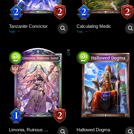
Tanzanite Convictor
Calculating Medic
-
-
Trait
:
Trait
:
0
/
3
Limonia, Ruinous Saint
Hallowed Dogma