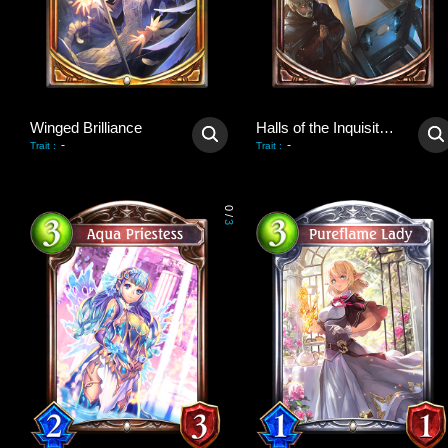
Winged Brilliance
Halls of the Inquisition
-
-
Trait
:
Trait
:
0
/
3