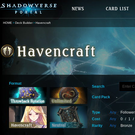
HOME
Deck Builder
Havencraft
Format
Search
Card Pack
Type
Any
Follower
Cost
Any
0
/
1
/
Rarity
Any
Bronze