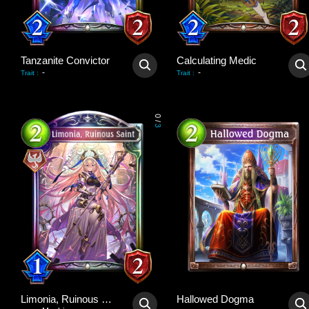
Tanzanite Convictor
Calculating Medic
-
-
Trait
:
Trait
:
0
/
3
Limonia, Ruinous Saint
Hallowed Dogma