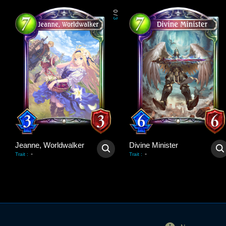
0
/
3
Jeanne, Worldwalker
Divine Minister
-
-
Trait
:
Trait
: