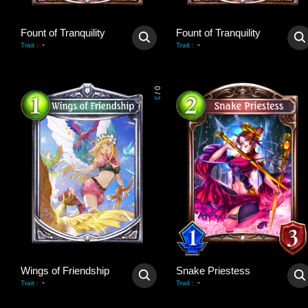
Fount of Tranquility
Fount of Tranquility
-
-
Trait
:
Trait
:
0
/
3
Wings of Friendship
Snake Priestess
-
-
Trait
:
Trait
: