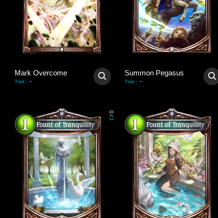
Mark Overcome
Summon Pegasus
-
-
Trait
:
Trait
:
0
/
3