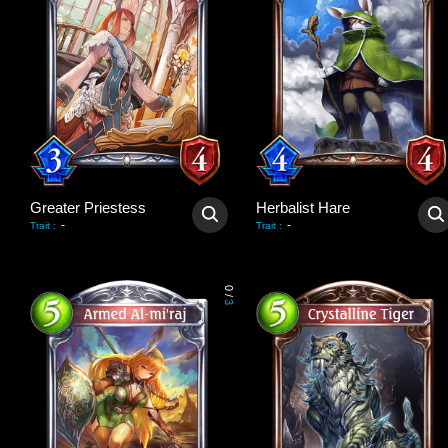
Greater Priestess
Herbalist Hare
-
-
Trait
:
Trait
:
0
/
3