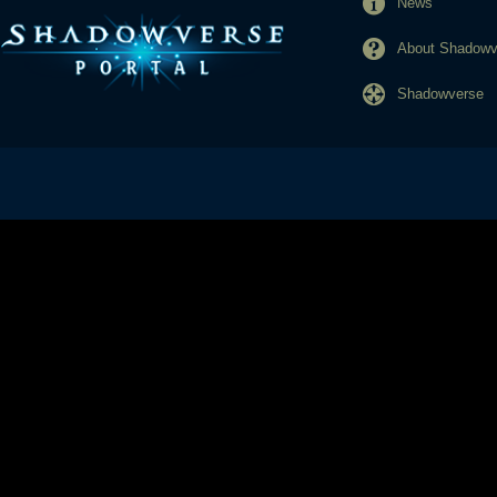
News
About Shadowve
Shadowverse