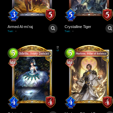
Armed Al-mi'raj
Crystalline Tiger
-
-
Trait
:
Trait
:
0
/
3