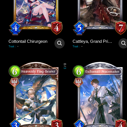
Cottontail Chirurgeon
Cattleya, Grand Priestess
-
-
Trait
:
Trait
:
0
/
3