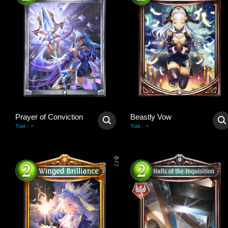
Prayer of Conviction
Beastly Vow
-
-
Trait
:
Trait
:
0
/
3