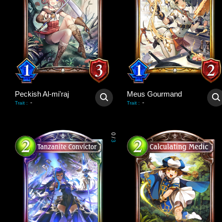
Peckish Al-mi'raj
Meus Gourmand
-
-
Trait
:
Trait
:
0
/
3