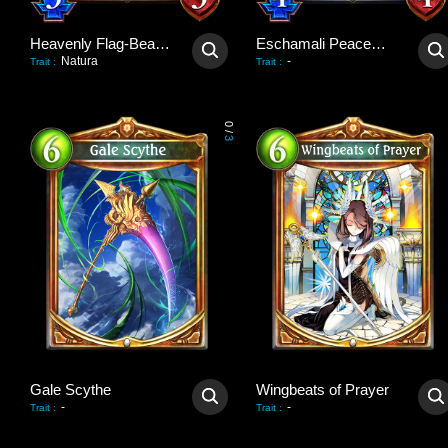
Heavenly Flag-Bearer
Eschamali Peacemaker
Natura
-
Trait
:
Trait
:
0
/
3
Gale Scythe
Wingbeats of Prayer
-
-
Trait
:
Trait
: