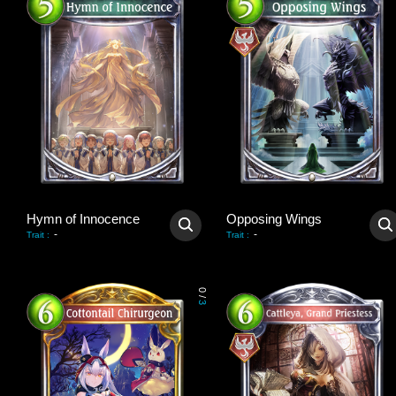
Hymn of Innocence
Opposing Wings
-
-
Trait
:
Trait
:
0
/
3