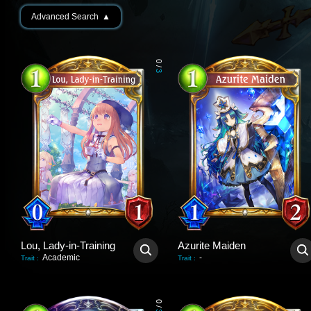
Advanced Search
▲
0
/
3
Lou, Lady-in-Training
Azurite Maiden
Academic
-
Trait
:
Trait
:
0
/