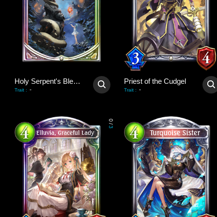
Holy Serpent's Blessing
Priest of the Cudgel
-
-
Trait
:
Trait
:
0
/
3