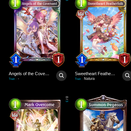
3
Angels of the Covenant
Sweetheart Featherfolk
-
Natura
Trait
:
Trait
:
0
/
3