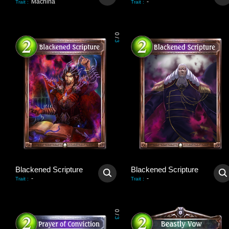
Machina
-
Trait
:
Trait
:
0
/
3
Blackened Scripture
Blackened Scripture
-
-
Trait
:
Trait
:
0
/
3