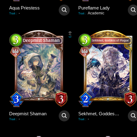
Aqua Priestess
Pureflame Lady
-
Academic
Trait
:
Trait
:
0
/
3
Deepmist Shaman
Sekhmet, Goddess of Plague
-
-
Trait
:
Trait
: