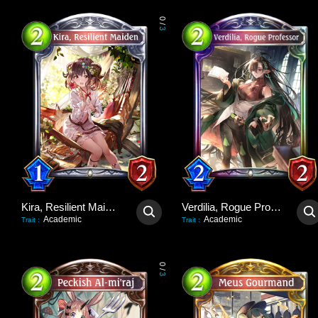
0
/
3
Kira, Resilient Maiden
Verdilia, Rogue Professor
Academic
Academic
Trait
:
Trait
:
0
/
3