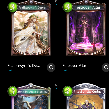
0
/
3
Featherwyrm's Descent
Forbidden Altar
-
-
Trait
:
Trait
:
0
/
3