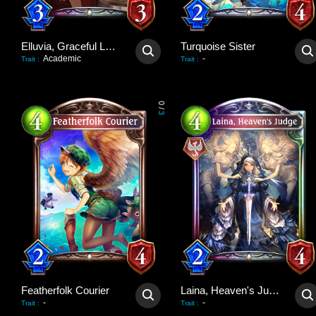
Elluvia, Graceful Lady
Turquoise Sister
Academic
-
Trait
:
Trait
:
0
/
3
Featherfolk Courier
Laina, Heaven's Judge
-
-
Trait
:
Trait
: