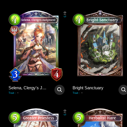
0
/
3
Selena, Clergy's Judgment
Bright Sanctuary
-
-
Trait
:
Trait
:
0
/
3