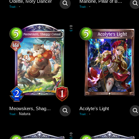
Odette, Ivory Dancer
Marlone, Pillar of Balance
-
-
Trait
:
Trait
:
0
/
3
Meowskers, Shaggy Consul
Acolyte's Light
Natura
-
Trait
:
Trait
:
0
/
3