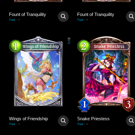
Fount of Tranquility
Fount of Tranquility
-
-
Trait
:
Trait
:
0
/
3
Wings of Friendship
Snake Priestess
-
-
Trait
:
Trait
: