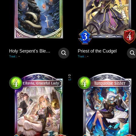
Holy Serpent's Blessing
Priest of the Cudgel
-
-
Trait
:
Trait
:
0
/
3