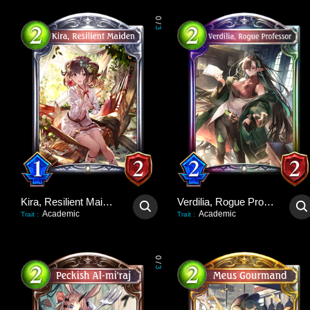
0
/
3
Kira, Resilient Maiden
Verdilia, Rogue Professor
Academic
Academic
Trait
:
Trait
:
0
/
3