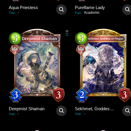
Aqua Priestess
Pureflame Lady
-
Academic
Trait
:
Trait
:
0
/
3
Deepmist Shaman
Sekhmet, Goddess of Plague
-
-
Trait
:
Trait
: