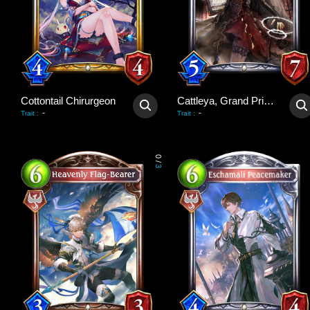
Cottontail Chirurgeon
Cattleya, Grand Priestess
-
-
Trait
:
Trait
:
0
/
3