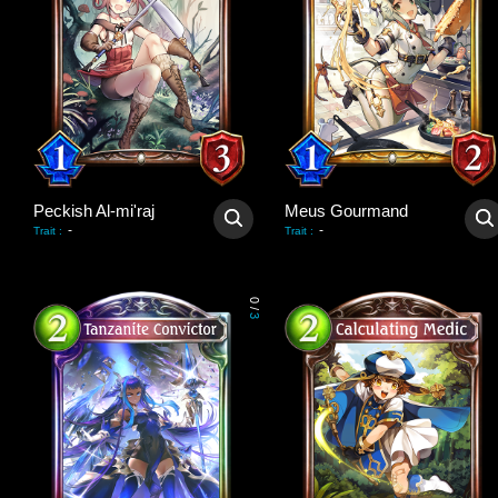
Peckish Al-mi'raj
Meus Gourmand
-
-
Trait
:
Trait
:
0
/
3