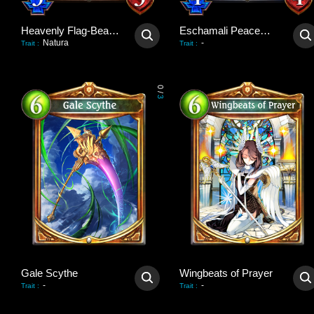
Heavenly Flag-Bearer
Eschamali Peacemaker
Natura
-
Trait
:
Trait
:
0
/
3
Gale Scythe
Wingbeats of Prayer
-
-
Trait
:
Trait
: