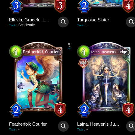
Elluvia, Graceful Lady
Turquoise Sister
Academic
-
Trait
:
Trait
:
0
/
3
Featherfolk Courier
Laina, Heaven's Judge
-
-
Trait
:
Trait
: