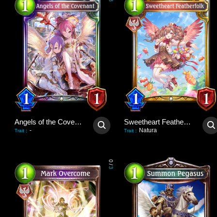
3
Angels of the Covenant
Sweetheart Featherfolk
-
Natura
Trait
:
Trait
:
0
/
3