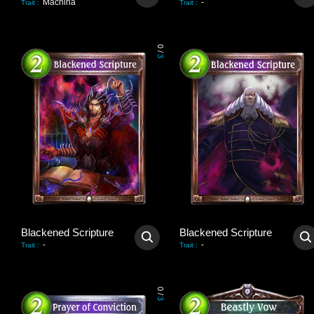
Machina
-
Trait
:
Trait
:
0
/
3
Blackened Scripture
Blackened Scripture
-
-
Trait
:
Trait
:
0
/
3