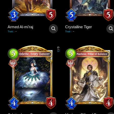
Armed Al-mi'raj
Crystalline Tiger
-
-
Trait
:
Trait
:
0
/
3