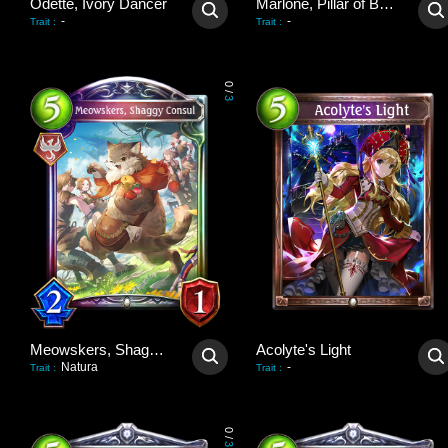
Odette, Ivory Dancer
Marlone, Pillar of Balance
-
-
Trait
:
Trait
:
0
/
3
Meowskers, Shaggy Consul
Acolyte's Light
Natura
-
Trait
:
Trait
:
0
/
3