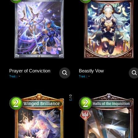
Prayer of Conviction
Beastly Vow
-
-
Trait
:
Trait
:
0
/
3