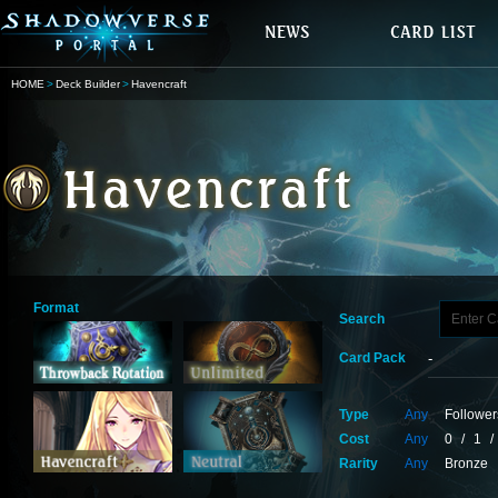
HOME
Deck Builder
Havencraft
Format
Search
Card Pack
Type
Any
Follower
Cost
Any
0
/
1
/
Rarity
Any
Bronze