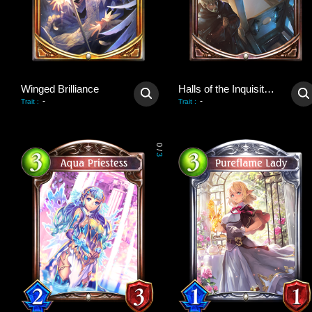
Winged Brilliance
Halls of the Inquisition
-
-
Trait
:
Trait
:
0
/
3