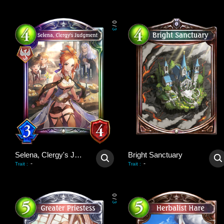
0
/
3
Selena, Clergy's Judgment
Bright Sanctuary
-
-
Trait
:
Trait
:
0
/
3