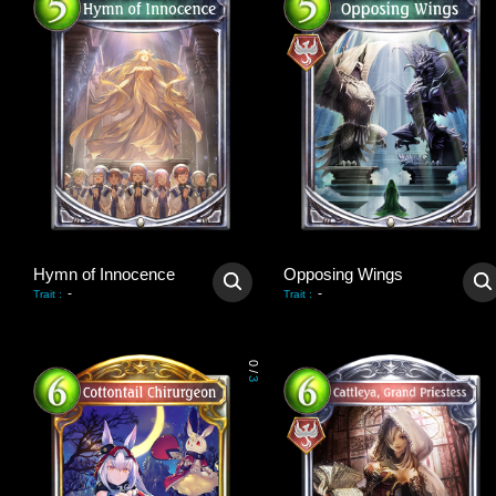
Hymn of Innocence
Opposing Wings
-
-
Trait
:
Trait
:
0
/
3