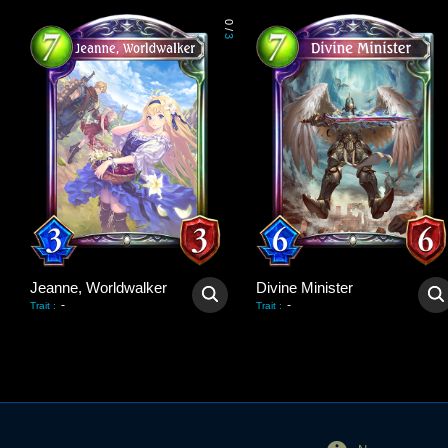
0
/
3
Jeanne, Worldwalker
Divine Minister
-
-
Trait
:
Trait
: