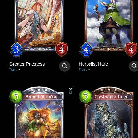
Greater Priestess
Herbalist Hare
-
-
Trait
:
Trait
:
0
/
3