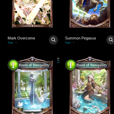
Mark Overcome
Summon Pegasus
-
-
Trait
:
Trait
:
0
/
3