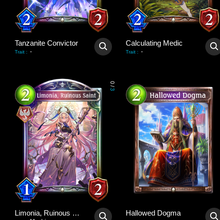
Tanzanite Convictor
Calculating Medic
-
-
Trait
:
Trait
:
0
/
3
Limonia, Ruinous Saint
Hallowed Dogma