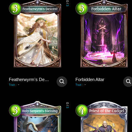
0
/
3
Featherwyrm's Descent
Forbidden Altar
-
-
Trait
:
Trait
:
0
/
3