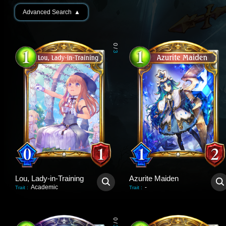
Advanced Search
▲
0
/
3
Lou, Lady-in-Training
Azurite Maiden
Academic
-
Trait
:
Trait
:
0
/