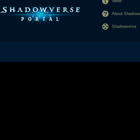
News
About Shadowve
Shadowverse