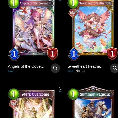
3
Angels of the Covenant
Sweetheart Featherfolk
-
Natura
Trait
:
Trait
:
0
/
3