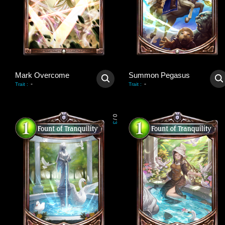
Mark Overcome
Summon Pegasus
-
-
Trait
:
Trait
:
0
/
3