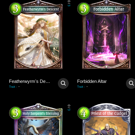
0
/
3
Featherwyrm's Descent
Forbidden Altar
-
-
Trait
:
Trait
:
0
/
3