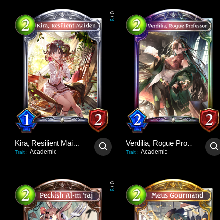
0
/
3
Kira, Resilient Maiden
Verdilia, Rogue Professor
Academic
Academic
Trait
:
Trait
:
0
/
3