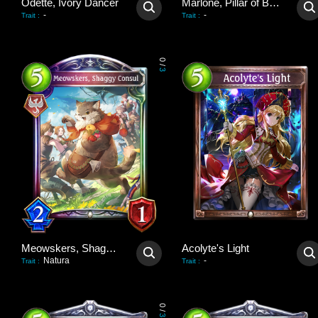
Odette, Ivory Dancer
Marlone, Pillar of Balance
-
-
Trait
:
Trait
:
0
/
3
Meowskers, Shaggy Consul
Acolyte's Light
Natura
-
Trait
:
Trait
:
0
/
3