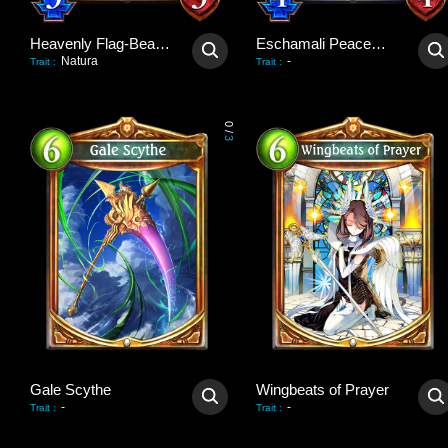
Heavenly Flag-Bearer
Eschamali Peacemaker
Natura
-
Trait
:
Trait
:
0
/
3
Gale Scythe
Wingbeats of Prayer
-
-
Trait
:
Trait
: