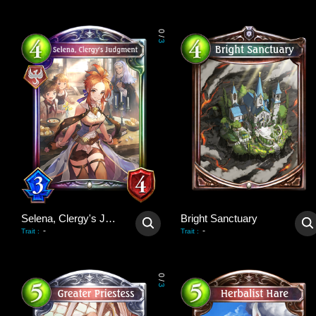
0
/
3
Selena, Clergy's Judgment
Bright Sanctuary
-
-
Trait
:
Trait
:
0
/
3