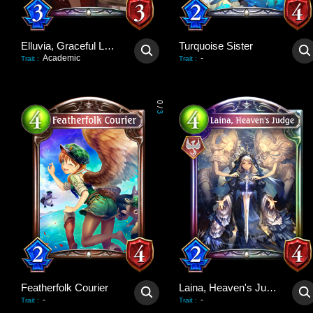
Elluvia, Graceful Lady
Turquoise Sister
Academic
-
Trait
:
Trait
:
0
/
3
Featherfolk Courier
Laina, Heaven's Judge
-
-
Trait
:
Trait
: