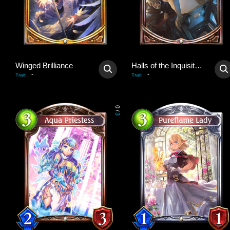
Winged Brilliance
Halls of the Inquisition
-
-
Trait
:
Trait
:
0
/
3