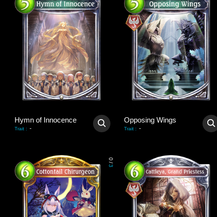
Hymn of Innocence
Opposing Wings
-
-
Trait
:
Trait
:
0
/
3