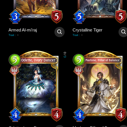
Armed Al-mi'raj
Crystalline Tiger
-
-
Trait
:
Trait
:
0
/
3