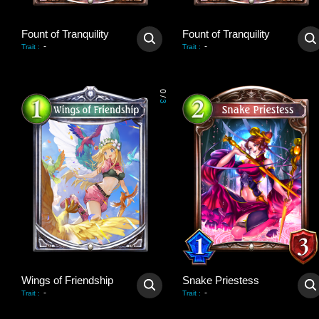
Fount of Tranquility
Fount of Tranquility
-
-
Trait
:
Trait
:
0
/
3
Wings of Friendship
Snake Priestess
-
-
Trait
:
Trait
: