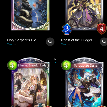
Holy Serpent's Blessing
Priest of the Cudgel
-
-
Trait
:
Trait
:
0
/
3