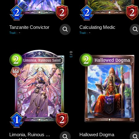
Tanzanite Convictor
Calculating Medic
-
-
Trait
:
Trait
:
0
/
3
Limonia, Ruinous Saint
Hallowed Dogma