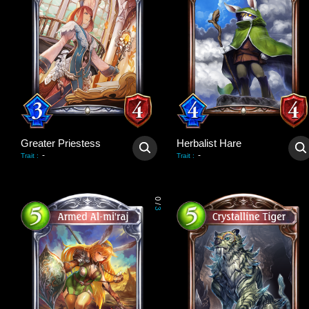
Greater Priestess
Herbalist Hare
-
-
Trait
:
Trait
:
0
/
3