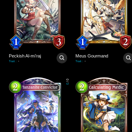
Peckish Al-mi'raj
Meus Gourmand
-
-
Trait
:
Trait
:
0
/
3