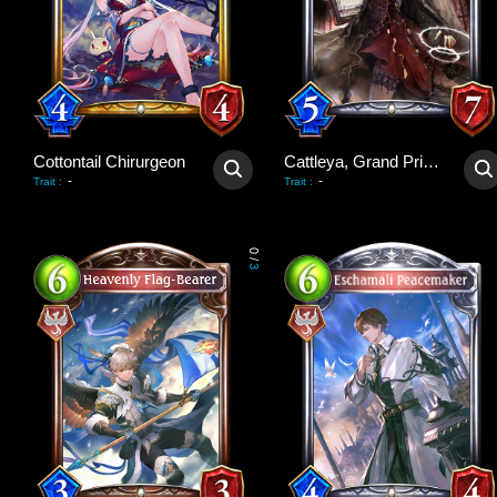
Cottontail Chirurgeon
Cattleya, Grand Priestess
-
-
Trait
:
Trait
:
0
/
3