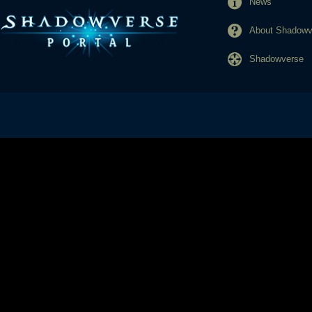
News
About Shadowve
Shadowverse