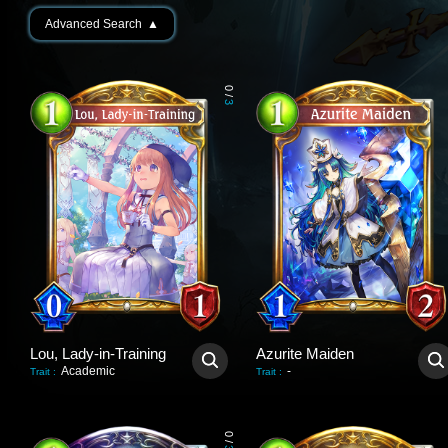
Advanced Search
▲
0
/
3
Lou, Lady-in-Training
Azurite Maiden
Academic
-
Trait
:
Trait
:
0
/