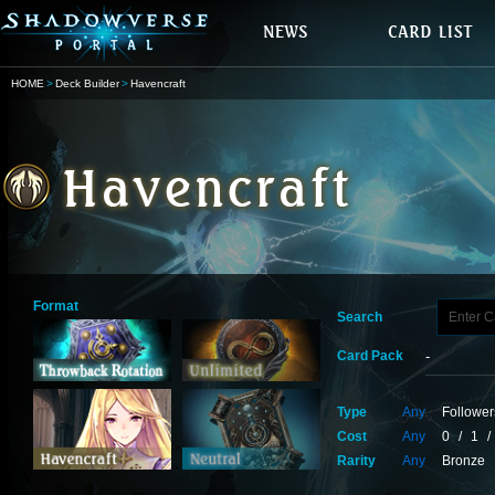
HOME
Deck Builder
Havencraft
Format
Search
Card Pack
Type
Any
Follower
Cost
Any
0
/
1
/
Rarity
Any
Bronze