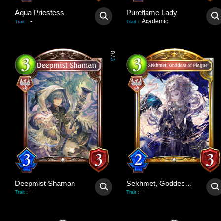
Aqua Priestess
Pureflame Lady
-
Academic
Trait
:
Trait
:
0
/
3
Deepmist Shaman
Sekhmet, Goddess of Plague
-
-
Trait
:
Trait
: