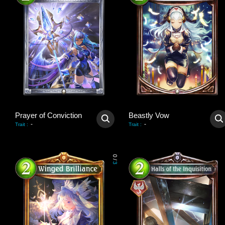
Prayer of Conviction
Beastly Vow
-
-
Trait
:
Trait
:
0
/
3