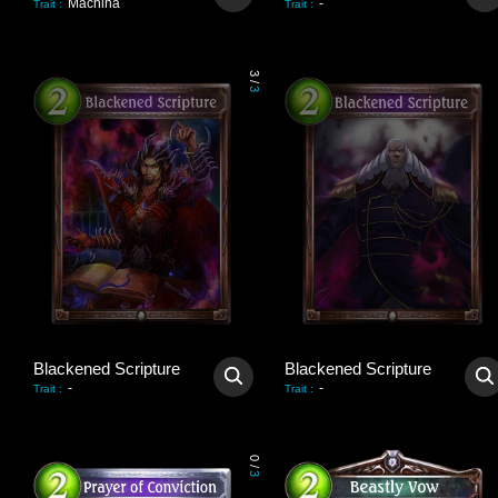
Machina
-
Trait
:
Trait
:
3
/
3
Blackened Scripture
Blackened Scripture
-
-
Trait
:
Trait
:
0
/
3