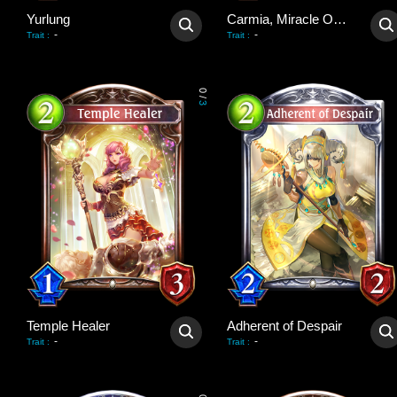
Yurlung
Carmia, Miracle Optimist
-
-
Trait
:
Trait
:
0
/
3
Temple Healer
Adherent of Despair
-
-
Trait
:
Trait
: