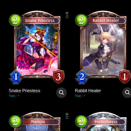
0
/
3
Snake Priestess
Rabbit Healer
-
-
Trait
:
Trait
:
0
/
3