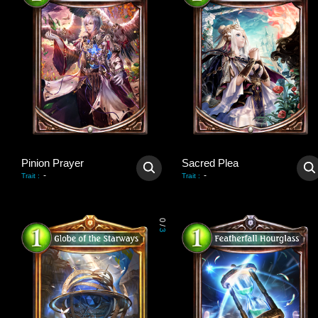
Pinion Prayer
Sacred Plea
-
-
Trait
:
Trait
:
0
/
3