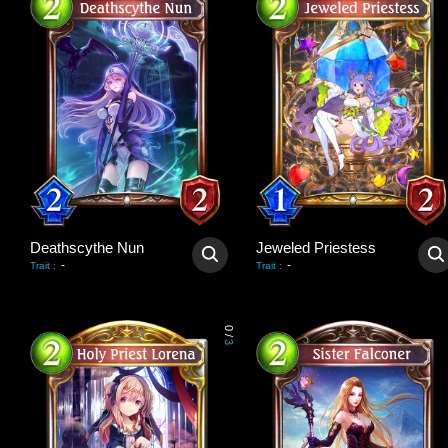
Deathscythe Nun
Jeweled Priestess
-
-
Trait
:
Trait
:
0
/
3