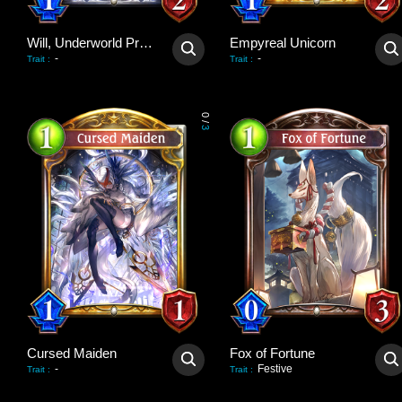
Will, Underworld Priest
Empyreal Unicorn
-
-
Trait
:
Trait
:
0
/
3
Cursed Maiden
Fox of Fortune
-
Festive
Trait
:
Trait
: