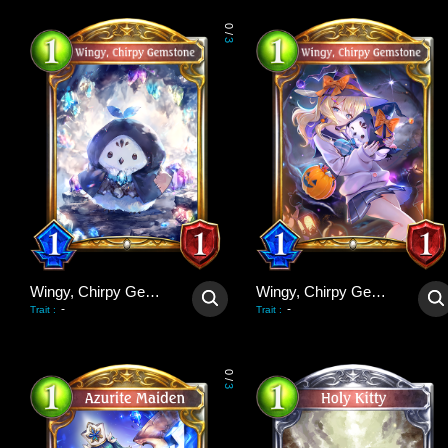
0
/
3
Wingy, Chirpy Gemstone
Wingy, Chirpy Gemstone
-
-
Trait
:
Trait
:
0
/
3