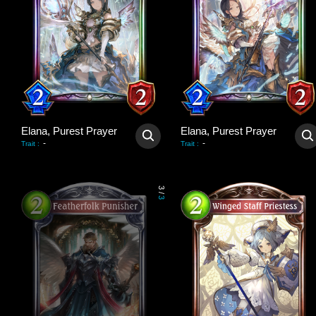
Elana, Purest Prayer
Elana, Purest Prayer
-
-
Trait
:
Trait
:
3
/
3