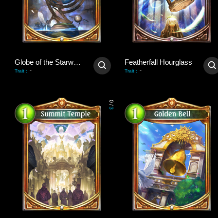
Globe of the Starways
Featherfall Hourglass
-
-
Trait
:
Trait
:
0
/
3