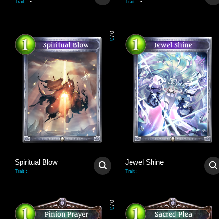
-
-
Trait
:
Trait
:
0
/
3
Spiritual Blow
Jewel Shine
-
-
Trait
:
Trait
:
0
/
3