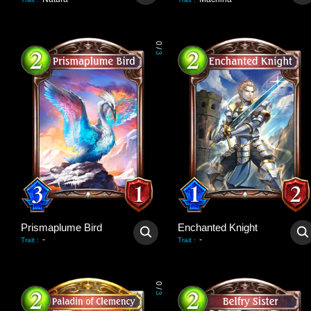
0
/
3
Prismaplume Bird
Enchanted Knight
-
-
Trait
:
Trait
:
0
/
3