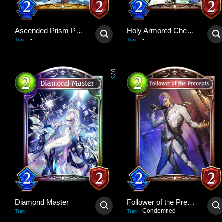
Ascended Prism Priestess
Holy Armored Cheetah
-
-
Trait
:
Trait
:
0
/
3
Diamond Master
Follower of the Precepts
-
Condemned
Trait
:
Trait
: