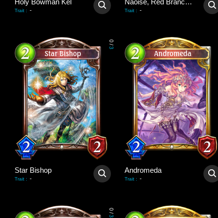
Holy Bowman Kel
Naoise, Red Branch Knight
-
-
Trait
:
Trait
:
0
/
3
Star Bishop
Andromeda
-
-
Trait
:
Trait
:
0
/
3