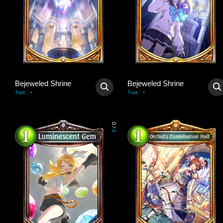
Bejeweled Shrine
Bejeweled Shrine
-
-
Trait
:
Trait
:
0
/
3