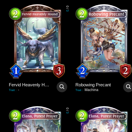
0
/
3
Fervid Heavenly Hound
Robowing Precant
-
Machina
Trait
:
Trait
:
0
/
3