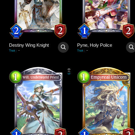
Destiny Wing Knight
Pyne, Holy Police
-
-
Trait
:
Trait
:
0
/
3