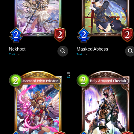
Nekhbet
Masked Abbess
-
-
Trait
:
Trait
:
0
/
3