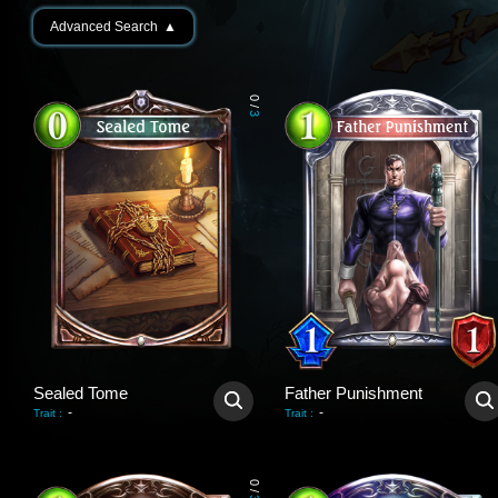
Advanced Search
▲
0
/
3
Sealed Tome
Father Punishment
-
-
Trait
:
Trait
:
0
/