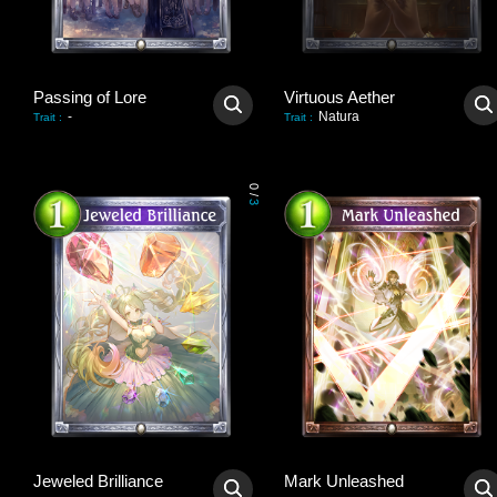
Passing of Lore
Virtuous Aether
-
Natura
Trait
:
Trait
:
0
/
3
Jeweled Brilliance
Mark Unleashed