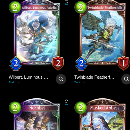
0
/
3
Wilbert, Luminous Paladin
Twinblade Featherfolk
-
-
Trait
:
Trait
:
0
/
3