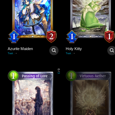
Azurite Maiden
Holy Kitty
-
-
Trait
:
Trait
:
0
/
3