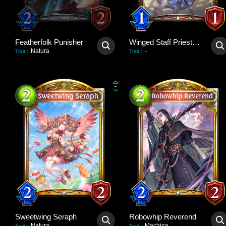
Featherfolk Punisher
Winged Staff Priestess
Natura
-
Trait
:
Trait
:
0
/
3
Sweetwing Seraph
Robowhip Reverend
Natura
Machina
Trait
:
Trait
: