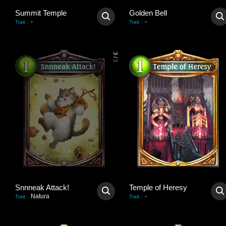
Summit Temple
Golden Bell
-
-
Trait
:
Trait
:
3
/
3
Snnneak Attack!
Temple of Heresy
Natura
-
Trait
:
Trait
: