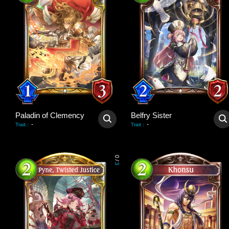
Paladin of Clemency
Belfry Sister
-
-
Trait
:
Trait
:
0
/
3