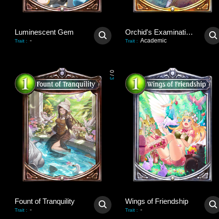
Luminescent Gem
Orchid's Examination Hall
-
Academic
Trait
:
Trait
:
0
/
3
Fount of Tranquility
Wings of Friendship
-
-
Trait
:
Trait
: