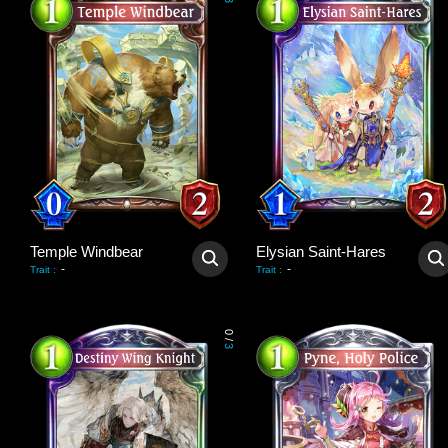
3
Temple Windbear
Elysian Saint-Hares
-
-
Trait
:
Trait
:
0
/
3