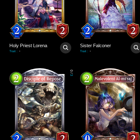
Holy Priest Lorena
Sister Falconer
-
-
Trait
:
Trait
:
0
/
3