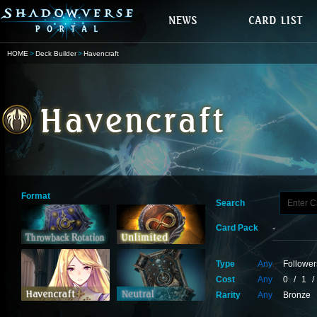
HOME
Deck Builder
Havencraft
Format
Search
Card Pack
Type
Any
Follower
Cost
Any
0
/
1
/
Rarity
Any
Bronze