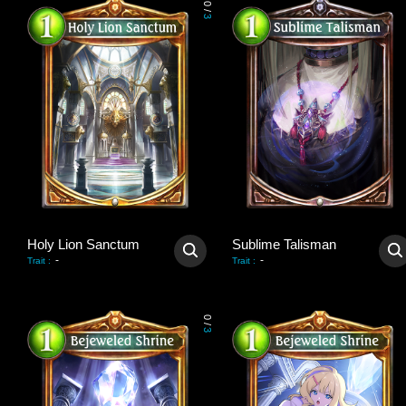
0
/
3
Holy Lion Sanctum
Sublime Talisman
-
-
Trait
:
Trait
:
0
/
3