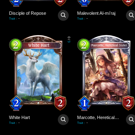
Disciple of Repose
Malevolent Al-mi'raj
-
-
Trait
:
Trait
:
0
/
3
White Hart
Marcotte, Heretical Sister
-
-
Trait
:
Trait
: