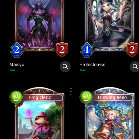
Mainyu
Protectoress
-
-
Trait
:
Trait
:
0
/
3