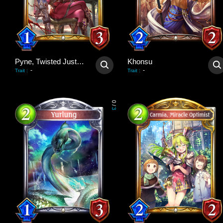
Pyne, Twisted Justice
Khonsu
-
-
Trait
:
Trait
:
0
/
3