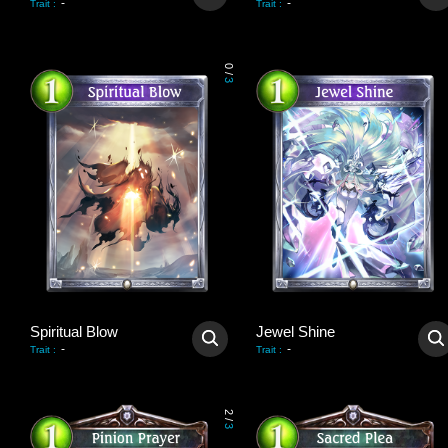
-
-
Trait
:
Trait
:
0
/
3
Spiritual Blow
Jewel Shine
-
-
Trait
:
Trait
:
2
/
3