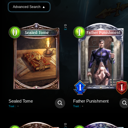
Advanced Search
▲
0
/
3
Sealed Tome
Father Punishment
-
-
Trait
:
Trait
:
0
/