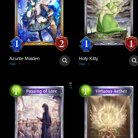
Azurite Maiden
Holy Kitty
-
-
Trait
:
Trait
:
0
/
3