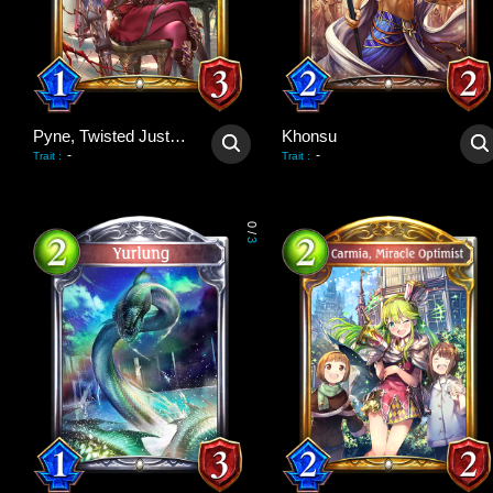
Pyne, Twisted Justice
Khonsu
-
-
Trait
:
Trait
:
0
/
3