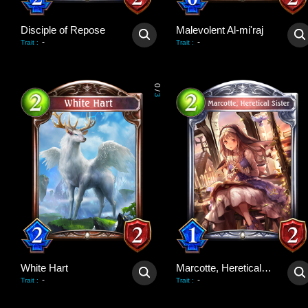
Disciple of Repose
Malevolent Al-mi'raj
-
-
Trait
:
Trait
:
0
/
3
White Hart
Marcotte, Heretical Sister
-
-
Trait
:
Trait
: