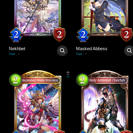
Nekhbet
Masked Abbess
-
-
Trait
:
Trait
:
0
/
3