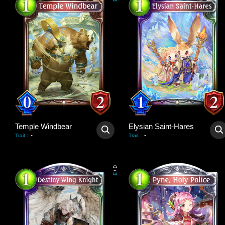
3
Temple Windbear
Elysian Saint-Hares
-
-
Trait
:
Trait
:
0
/
3