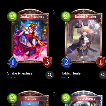
0
/
3
Snake Priestess
Rabbit Healer
-
-
Trait
:
Trait
:
2
/
3