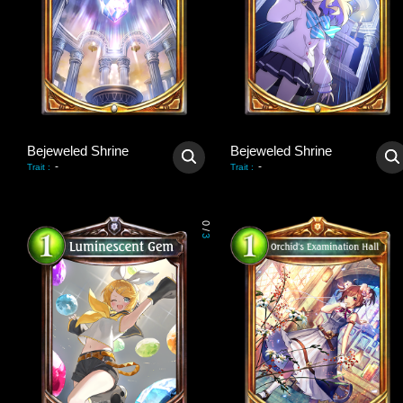
Bejeweled Shrine
Bejeweled Shrine
-
-
Trait
:
Trait
:
0
/
3