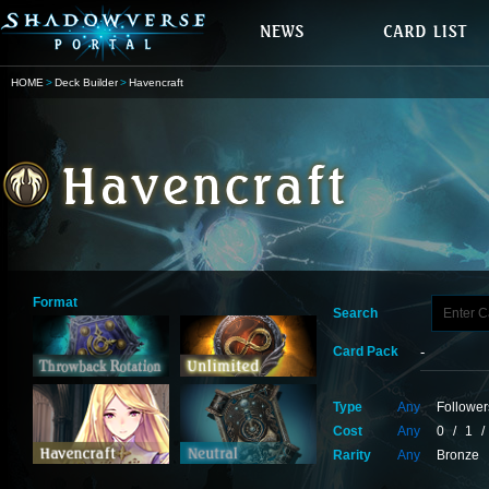
HOME
Deck Builder
Havencraft
Format
Search
Card Pack
Type
Any
Follower
Cost
Any
0
/
1
/
Rarity
Any
Bronze