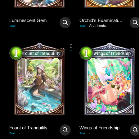
Luminescent Gem
Orchid's Examination Hall
-
Academic
Trait
:
Trait
:
0
/
3
Fount of Tranquility
Wings of Friendship
-
-
Trait
:
Trait
: