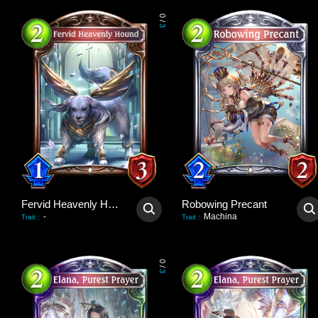
0
/
3
Fervid Heavenly Hound
Robowing Precant
-
Machina
Trait
:
Trait
:
0
/
3