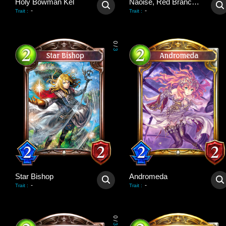
Holy Bowman Kel
Naoise, Red Branch Knight
-
-
Trait
:
Trait
:
0
/
3
Star Bishop
Andromeda
-
-
Trait
:
Trait
:
0
/
3