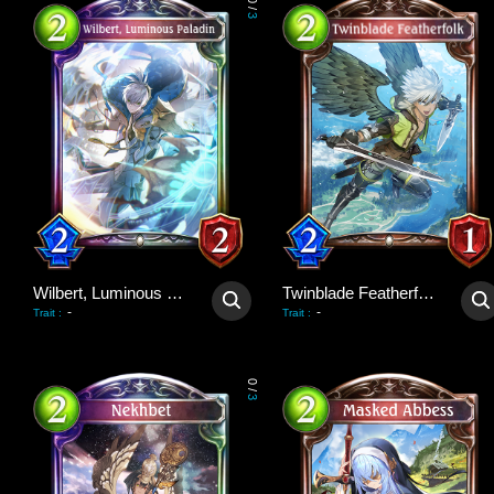
0
/
3
Wilbert, Luminous Paladin
Twinblade Featherfolk
-
-
Trait
:
Trait
:
0
/
3