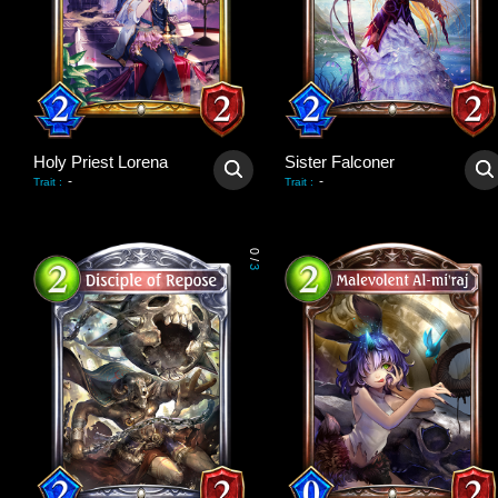
Holy Priest Lorena
Sister Falconer
-
-
Trait
:
Trait
:
0
/
3