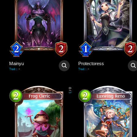
Mainyu
Protectoress
-
-
Trait
:
Trait
:
0
/
3