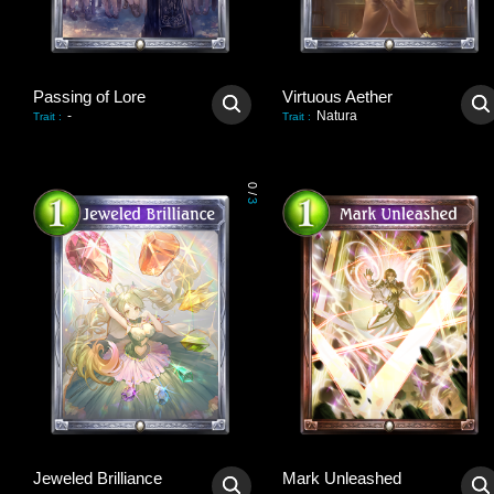
Passing of Lore
Virtuous Aether
-
Natura
Trait
:
Trait
:
0
/
3
Jeweled Brilliance
Mark Unleashed