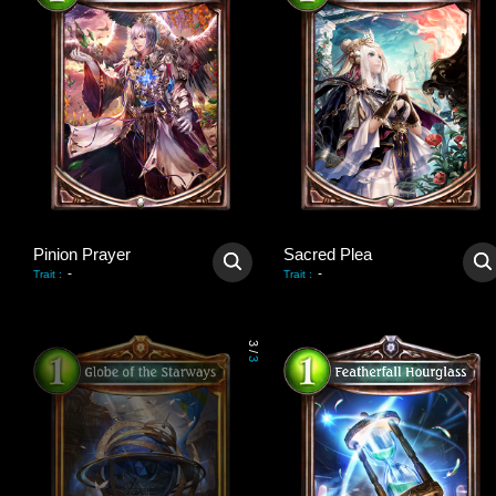
Pinion Prayer
Sacred Plea
-
-
Trait
:
Trait
:
3
/
3