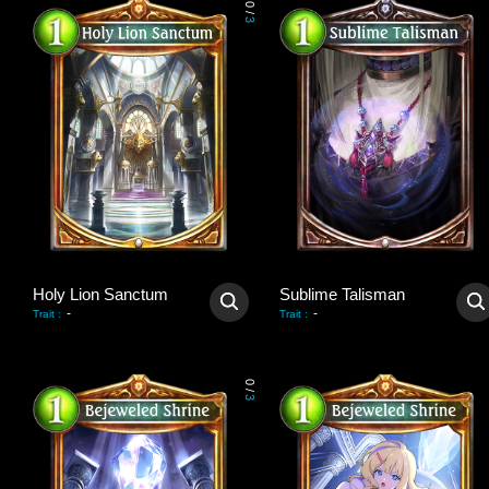
0
/
3
Holy Lion Sanctum
Sublime Talisman
-
-
Trait
:
Trait
:
0
/
3