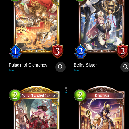
Paladin of Clemency
Belfry Sister
-
-
Trait
:
Trait
:
0
/
3