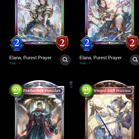
Elana, Purest Prayer
Elana, Purest Prayer
-
-
Trait
:
Trait
:
0
/
3