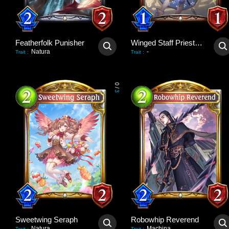
Featherfolk Punisher
Winged Staff Priestess
Natura
-
Trait
:
Trait
:
0
/
3
Sweetwing Seraph
Robowhip Reverend
Natura
Machina
Trait
:
Trait
: