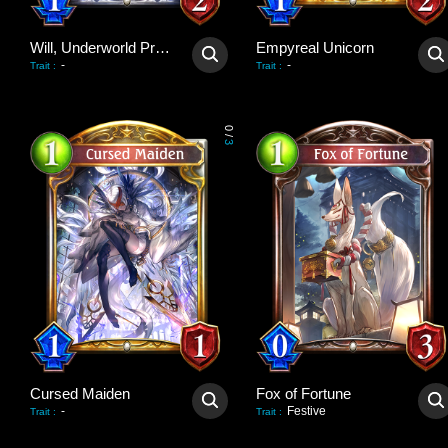
Will, Underworld Priest
Empyreal Unicorn
-
-
Trait
:
Trait
:
0
/
3
Cursed Maiden
Fox of Fortune
-
Festive
Trait
:
Trait
: