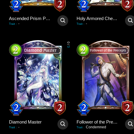
Ascended Prism Priestess
Holy Armored Cheetah
-
-
Trait
:
Trait
:
0
/
3
Diamond Master
Follower of the Precepts
-
Condemned
Trait
:
Trait
: