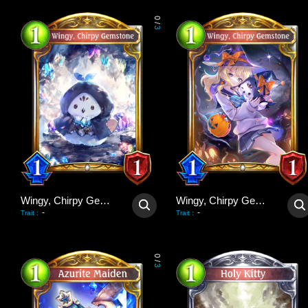
0
/
3
Wingy, Chirpy Gemstone
Wingy, Chirpy Gemstone
-
-
Trait
:
Trait
:
0
/
3