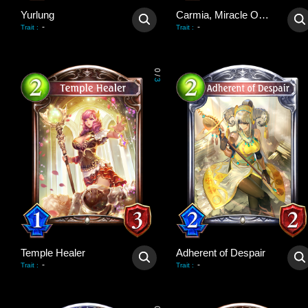
Yurlung
Carmia, Miracle Optimist
-
-
Trait
:
Trait
:
0
/
3
Temple Healer
Adherent of Despair
-
-
Trait
:
Trait
: