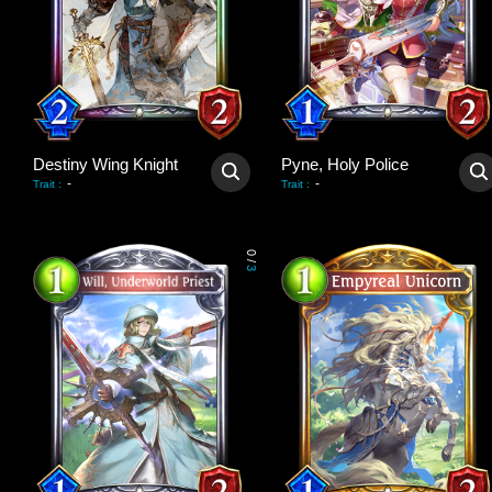
Destiny Wing Knight
Pyne, Holy Police
-
-
Trait
:
Trait
:
0
/
3