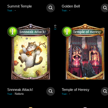
Summit Temple
Golden Bell
-
-
Trait
:
Trait
:
0
/
3
Snnneak Attack!
Temple of Heresy
Natura
-
Trait
:
Trait
: