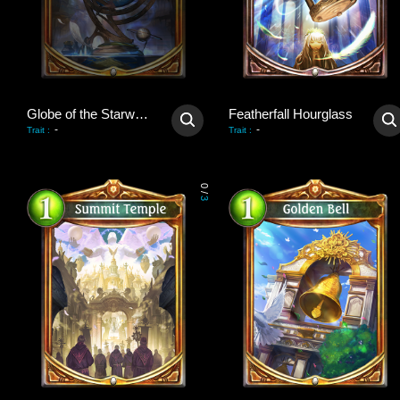
Globe of the Starways
Featherfall Hourglass
-
-
Trait
:
Trait
:
0
/
3