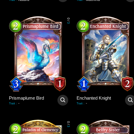
0
/
3
Prismaplume Bird
Enchanted Knight
-
-
Trait
:
Trait
:
0
/
3