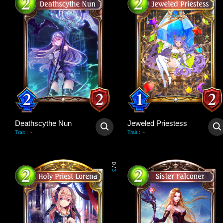
Deathscythe Nun
Jeweled Priestess
-
-
Trait
:
Trait
:
0
/
3