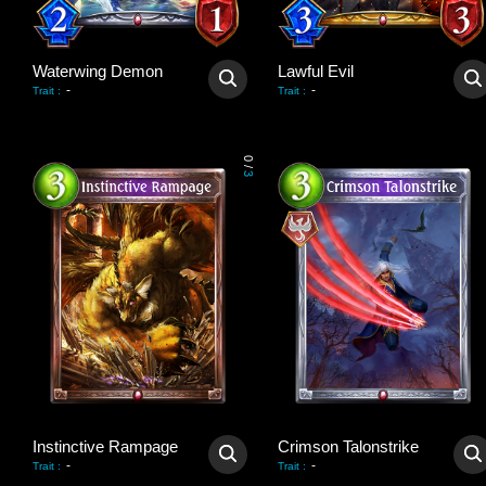
Waterwing Demon
Lawful Evil
-
-
Trait
:
Trait
:
0
/
3
Instinctive Rampage
Crimson Talonstrike
-
-
Trait
:
Trait
: