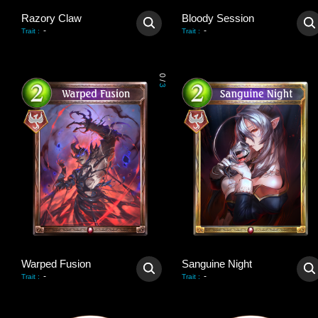
Razory Claw
Bloody Session
-
-
Trait
:
Trait
:
0
/
3
Warped Fusion
Sanguine Night
-
-
Trait
:
Trait
: