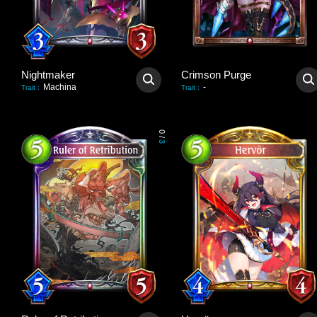
Nightmaker
Crimson Purge
Machina
-
Trait
:
Trait
:
0
/
3