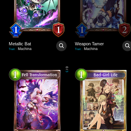
Metallic Bat
Weapon Tamer
Machina
Machina
Trait
:
Trait
:
0
/
3