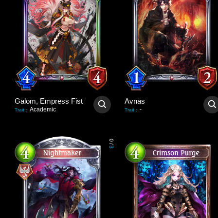
Galom, Empress Fist
Avnas
Academic
-
Trait
:
Trait
:
0
/
3