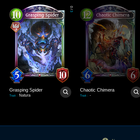
0
/
3
Grasping Spider
Chaotic Chimera
Natura
-
Trait
:
Trait
: