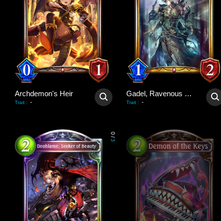
Archdemon's Heir
Gadel, Ravenous King
-
-
Trait
:
Trait
:
0
/
3