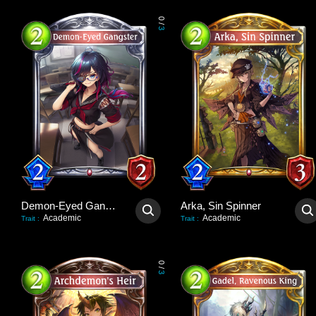
0
/
3
Demon-Eyed Gangster
Arka, Sin Spinner
Academic
Academic
Trait
:
Trait
:
0
/
3