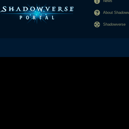
News
About Shadowve
Shadowverse