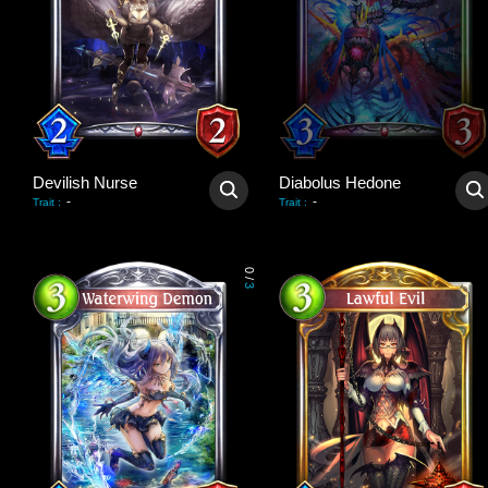
Devilish Nurse
Diabolus Hedone
-
-
Trait
:
Trait
:
0
/
3