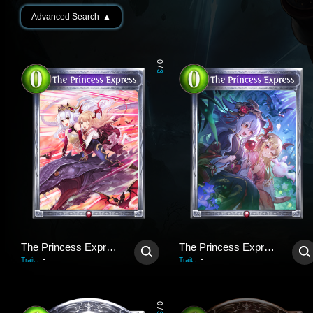
Advanced Search
▲
0
/
3
The Princess Express
The Princess Express
-
-
Trait
:
Trait
:
0
/