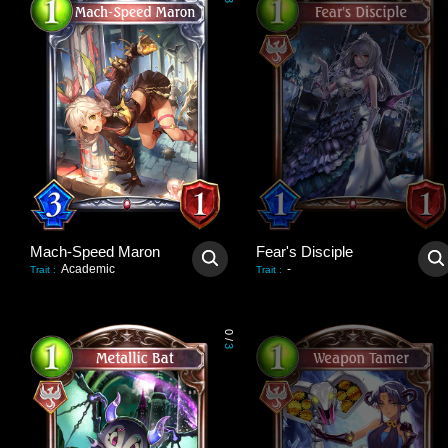
3
Mach-Speed Maron
Fear's Disciple
Academic
-
Trait
:
Trait
:
0
/
3