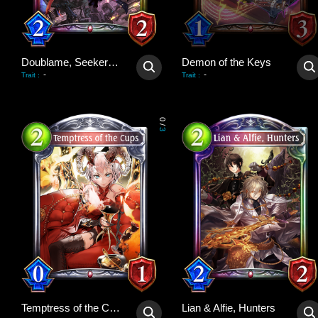
Doublame, Seeker of Beauty
Demon of the Keys
-
-
Trait
:
Trait
:
0
/
3
Temptress of the Cups
Lian & Alfie, Hunters