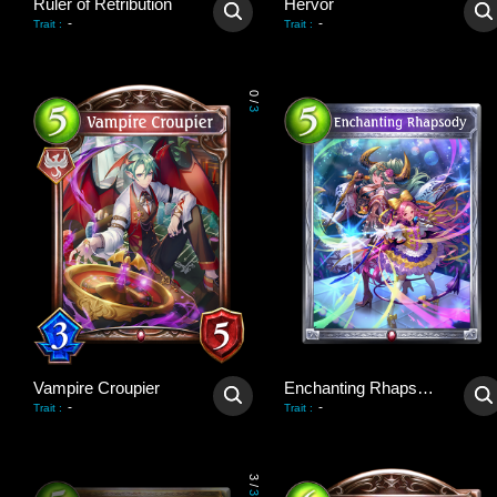
Ruler of Retribution
Hervör
-
-
Trait
:
Trait
:
0
/
3
Vampire Croupier
Enchanting Rhapsody
-
-
Trait
:
Trait
:
3
/
3