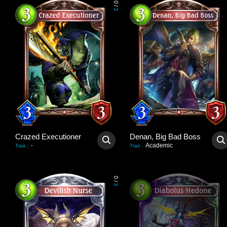
0
/
3
Crazed Executioner
Denan, Big Bad Boss
-
Academic
Trait
:
Trait
:
0
/
3