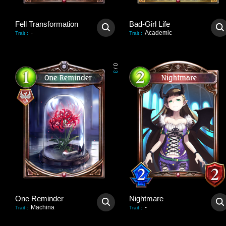
Fell Transformation
Bad-Girl Life
-
Academic
Trait
:
Trait
:
0
/
3
One Reminder
Nightmare
Machina
-
Trait
:
Trait
: