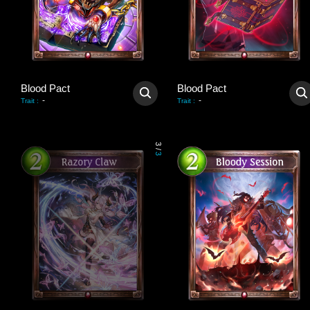
Blood Pact
Blood Pact
-
-
Trait
:
Trait
:
3
/
3