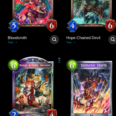
Bloodsmith
Hope-Chained Devil
-
-
Trait
:
Trait
:
0
/
3