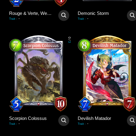
Rouge & Verte, Werekin
Demonic Storm
-
-
Trait
:
Trait
:
0
/
3
Scorpion Colossus
Devilish Matador
-
-
Trait
:
Trait
: