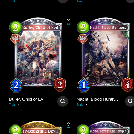
-
-
Trait
:
Trait
:
0
/
3
Buller, Child of Evil
Nacht, Blood Huntress
-
-
Trait
:
Trait
:
0
/
3