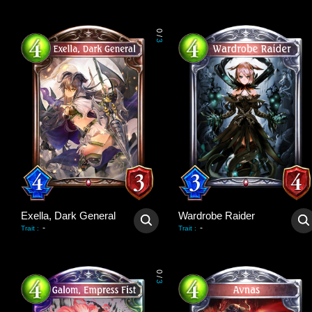
0
/
3
Exella, Dark General
Wardrobe Raider
-
-
Trait
:
Trait
:
0
/
3