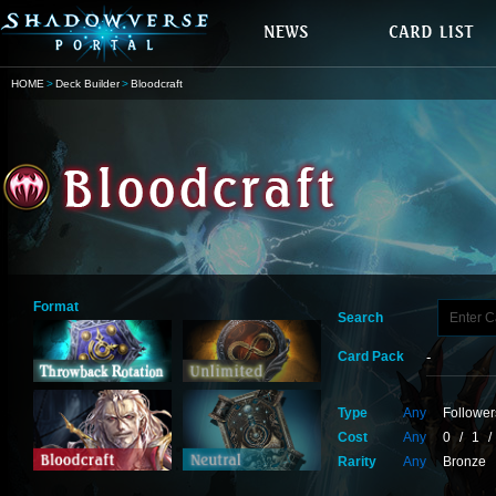
HOME
Deck Builder
Bloodcraft
Format
Search
Card Pack
Type
Any
Follower
Cost
Any
0
/
1
/
Rarity
Any
Bronze