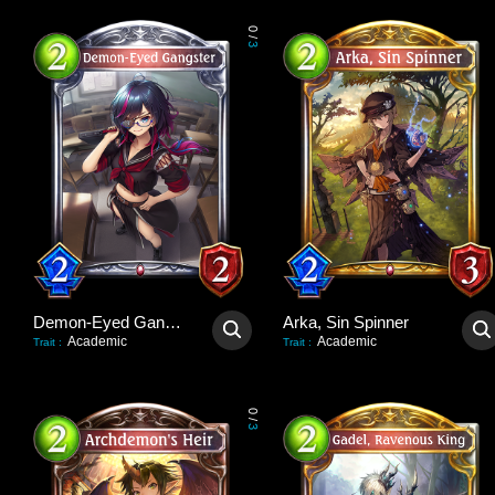
0
/
3
Demon-Eyed Gangster
Arka, Sin Spinner
Academic
Academic
Trait
:
Trait
:
0
/
3