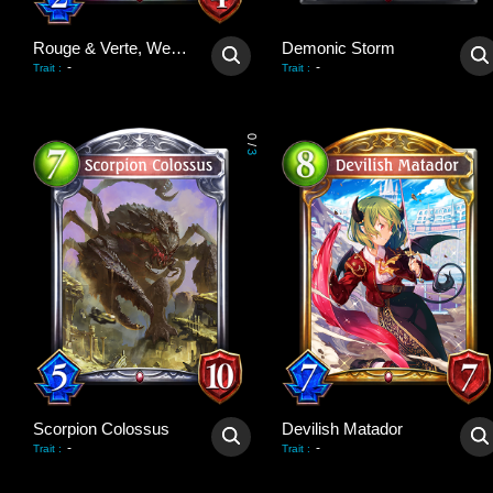
Rouge & Verte, Werekin
Demonic Storm
-
-
Trait
:
Trait
:
0
/
3
Scorpion Colossus
Devilish Matador
-
-
Trait
:
Trait
: