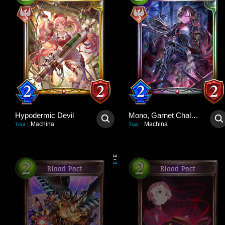
Hypodermic Devil
Mono, Garnet Challenger
Machina
Machina
Trait
:
Trait
:
3
/
3