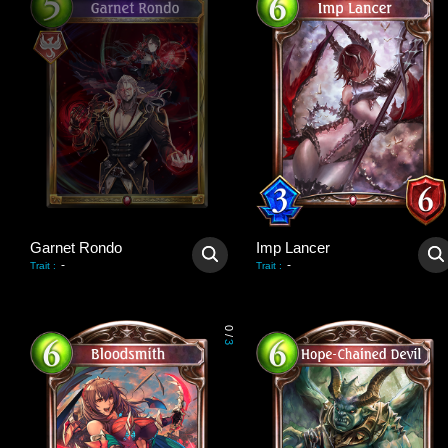
Garnet Rondo
Imp Lancer
-
-
Trait
:
Trait
:
0
/
3