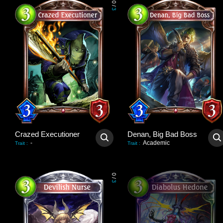
0
/
3
Crazed Executioner
Denan, Big Bad Boss
-
Academic
Trait
:
Trait
:
0
/
3