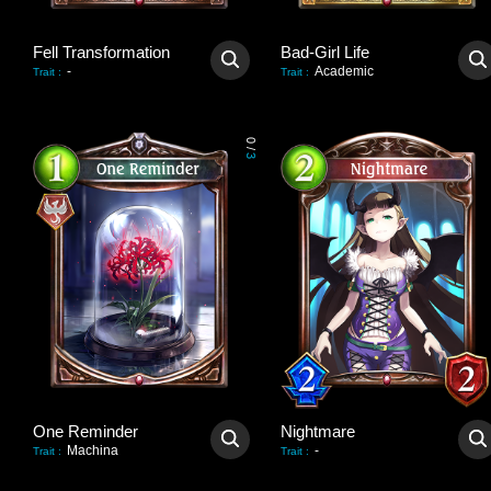
Fell Transformation
Bad-Girl Life
-
Academic
Trait
:
Trait
:
0
/
3
One Reminder
Nightmare
Machina
-
Trait
:
Trait
: