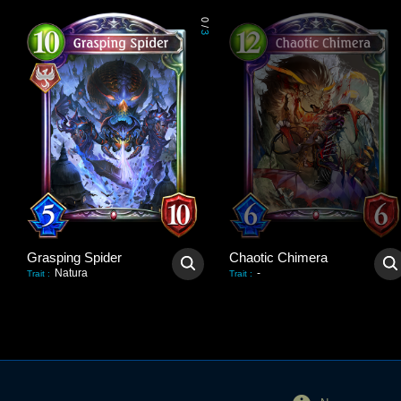
0
/
3
Grasping Spider
Chaotic Chimera
Natura
-
Trait
:
Trait
: