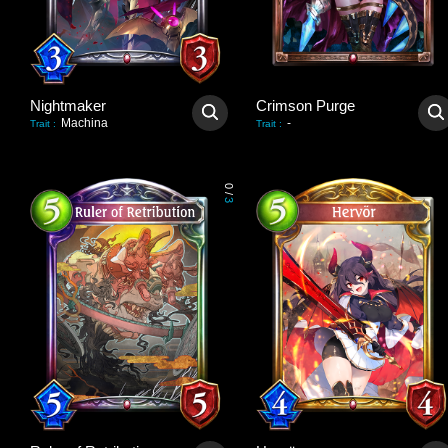
Nightmaker
Crimson Purge
Machina
-
Trait
:
Trait
:
0
/
3