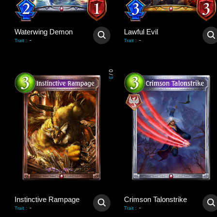
Waterwing Demon
Lawful Evil
-
-
Trait
:
Trait
:
0
/
3
Instinctive Rampage
Crimson Talonstrike
-
-
Trait
:
Trait
: