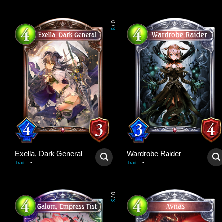
0
/
3
Exella, Dark General
Wardrobe Raider
-
-
Trait
:
Trait
:
0
/
3