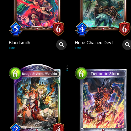
Bloodsmith
Hope-Chained Devil
-
-
Trait
:
Trait
:
1
/
3