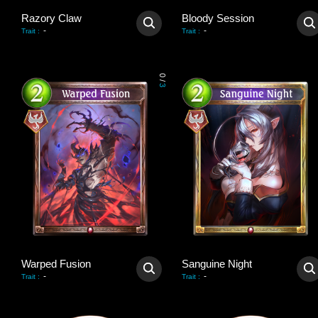
Razory Claw
Bloody Session
-
-
Trait
:
Trait
:
0
/
3
Warped Fusion
Sanguine Night
-
-
Trait
:
Trait
: