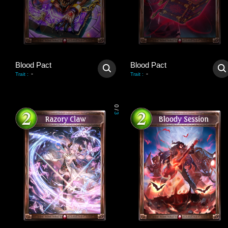
Blood Pact
Blood Pact
-
-
Trait
:
Trait
:
0
/
3