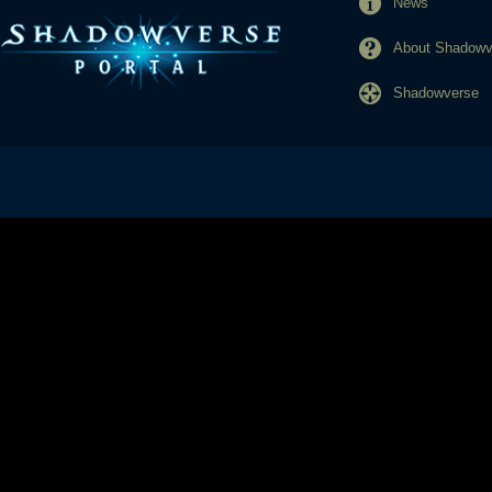
News
About Shadowve
Shadowverse