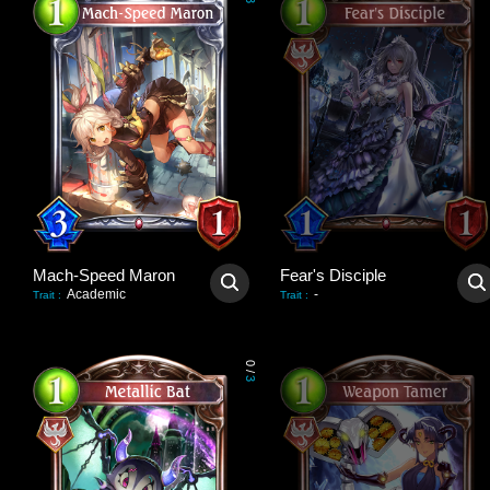
3
Mach-Speed Maron
Fear's Disciple
Academic
-
Trait
:
Trait
:
0
/
3