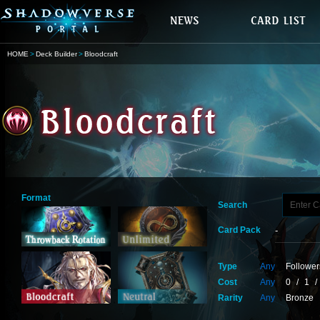
HOME
Deck Builder
Bloodcraft
Format
Search
Card Pack
Type
Any
Follower
Cost
Any
0
/
1
/
Rarity
Any
Bronze