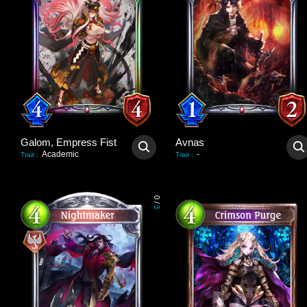
Galom, Empress Fist
Avnas
Academic
-
Trait
:
Trait
:
0
/
3