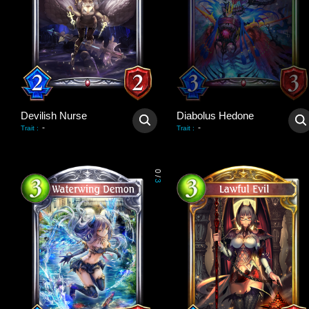
Devilish Nurse
Diabolus Hedone
-
-
Trait
:
Trait
:
0
/
3