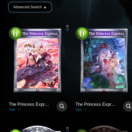
Advanced Search
▲
0
/
3
The Princess Express
The Princess Express
-
-
Trait
:
Trait
:
0
/