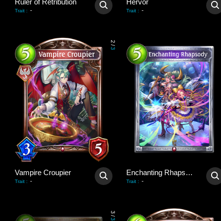
Ruler of Retribution
Hervör
-
-
Trait
:
Trait
:
2
/
3
Vampire Croupier
Enchanting Rhapsody
-
-
Trait
:
Trait
:
3
/
3