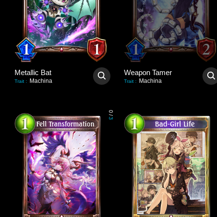
Metallic Bat
Weapon Tamer
Machina
Machina
Trait
:
Trait
:
0
/
3