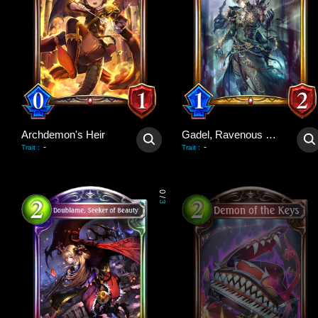
Archdemon's Heir
Gadel, Ravenous King
-
-
Trait
:
Trait
:
0
/
3