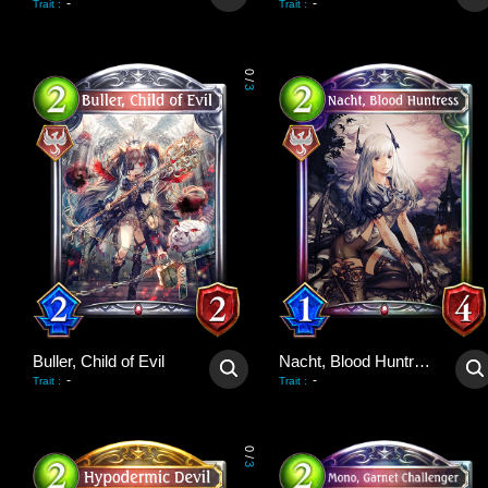
-
-
Trait
:
Trait
:
0
/
3
Buller, Child of Evil
Nacht, Blood Huntress
-
-
Trait
:
Trait
:
0
/
3