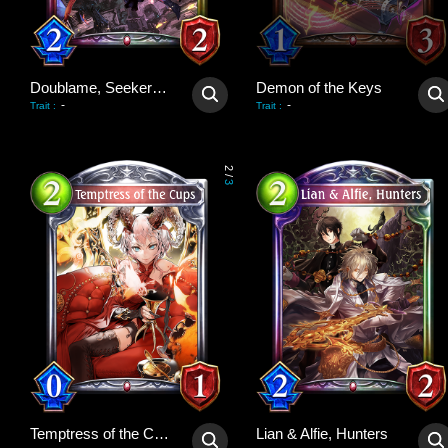
Doublame, Seeker of Beauty
Demon of the Keys
-
-
Trait
:
Trait
:
2
/
3
Temptress of the Cups
Lian & Alfie, Hunters