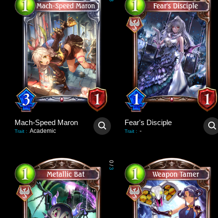
3
Mach-Speed Maron
Fear's Disciple
Academic
-
Trait
:
Trait
:
0
/
3