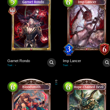
Garnet Rondo
Imp Lancer
-
-
Trait
:
Trait
:
0
/
3