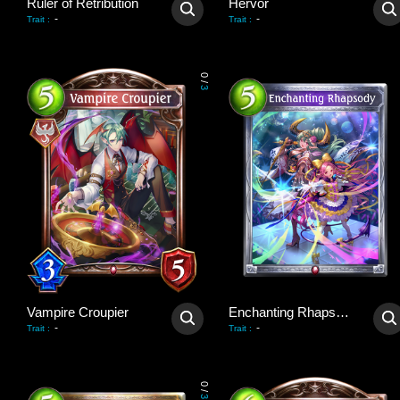
Ruler of Retribution
Hervör
-
-
Trait
:
Trait
:
0
/
3
Vampire Croupier
Enchanting Rhapsody
-
-
Trait
:
Trait
:
0
/
3