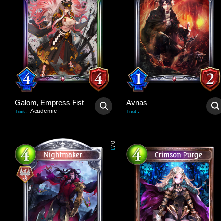
Galom, Empress Fist
Avnas
Academic
-
Trait
:
Trait
:
0
/
3