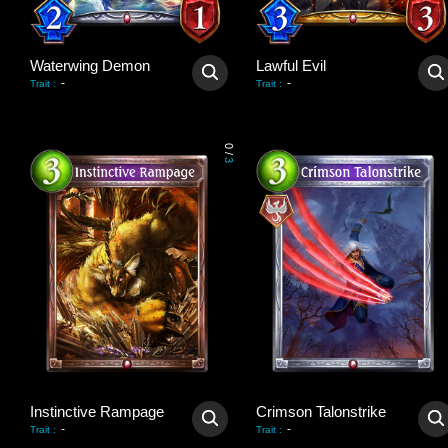
Waterwing Demon
Lawful Evil
-
-
Trait
:
Trait
:
0
/
3
Instinctive Rampage
Crimson Talonstrike
-
-
Trait
:
Trait
: