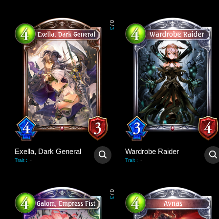
0
/
3
Exella, Dark General
Wardrobe Raider
-
-
Trait
:
Trait
:
0
/
3