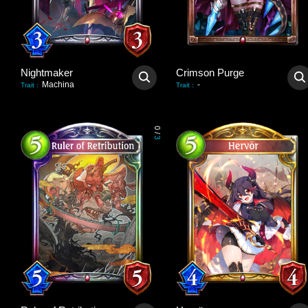
Nightmaker
Crimson Purge
Machina
-
Trait
:
Trait
:
0
/
3