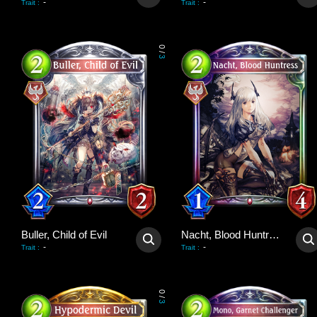
-
-
Trait
:
Trait
:
0
/
3
Buller, Child of Evil
Nacht, Blood Huntress
-
-
Trait
:
Trait
:
0
/
3