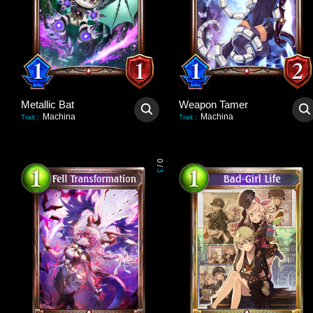
Metallic Bat
Weapon Tamer
Machina
Machina
Trait
:
Trait
:
0
/
3