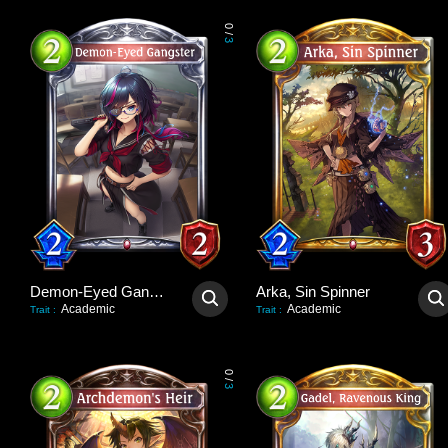
0
/
3
Demon-Eyed Gangster
Arka, Sin Spinner
Academic
Academic
Trait
:
Trait
:
0
/
3