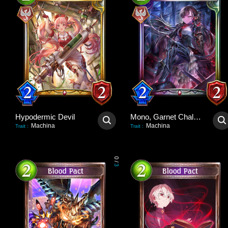
Hypodermic Devil
Mono, Garnet Challenger
Machina
Machina
Trait
:
Trait
:
0
/
3