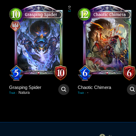
0
/
3
Grasping Spider
Chaotic Chimera
Natura
-
Trait
:
Trait
: