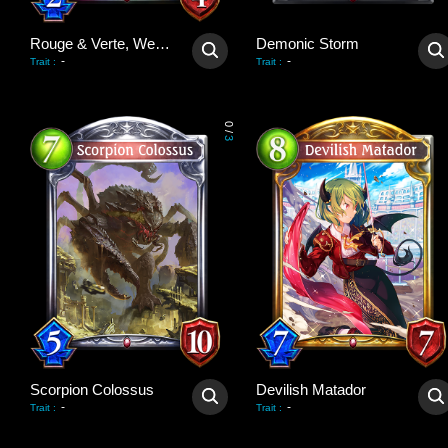
Rouge & Verte, Werekin
Demonic Storm
-
-
Trait
:
Trait
:
0
/
3
Scorpion Colossus
Devilish Matador
-
-
Trait
:
Trait
: