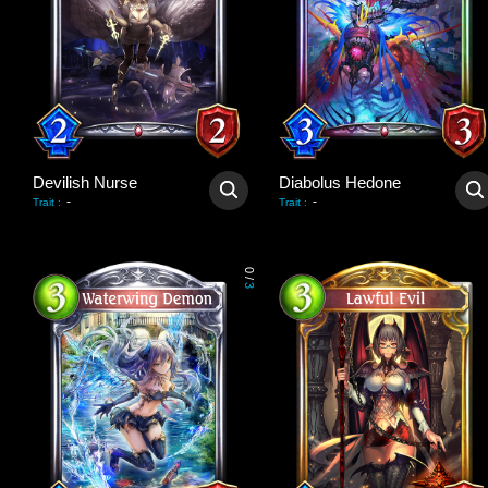
Devilish Nurse
Diabolus Hedone
-
-
Trait
:
Trait
:
0
/
3