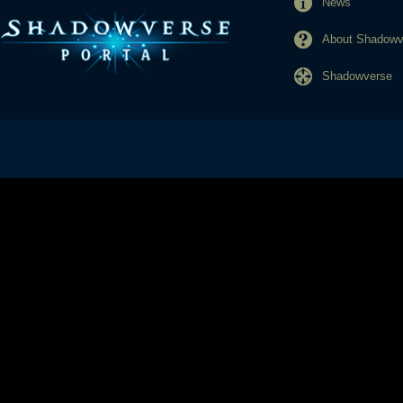
News
About Shadowve
Shadowverse