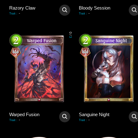
Razory Claw
Bloody Session
-
-
Trait
:
Trait
:
0
/
3
Warped Fusion
Sanguine Night
-
-
Trait
:
Trait
: