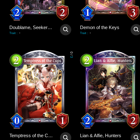
Doublame, Seeker of Beauty
Demon of the Keys
-
-
Trait
:
Trait
:
0
/
3
Temptress of the Cups
Lian & Alfie, Hunters