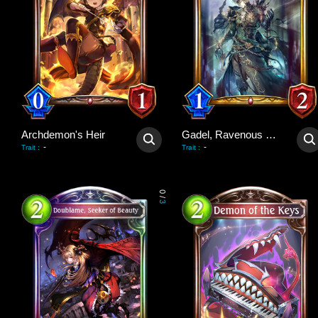
Archdemon's Heir
Gadel, Ravenous King
-
-
Trait
:
Trait
:
0
/
3