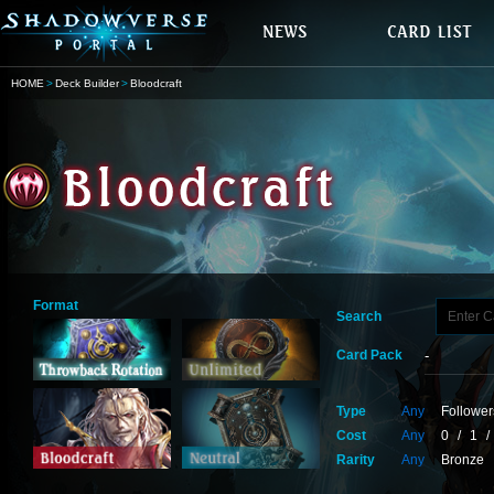
HOME
Deck Builder
Bloodcraft
Format
Search
Card Pack
Type
Any
Follower
Cost
Any
0
/
1
/
Rarity
Any
Bronze