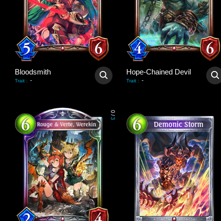
Bloodsmith
Hope-Chained Devil
-
-
Trait
:
Trait
:
0
/
3