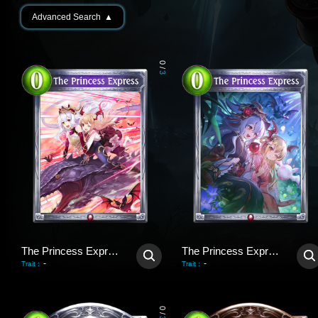
Advanced Search
▲
0
/
3
The Princess Express
The Princess Express
-
-
Trait
:
Trait
:
0
/