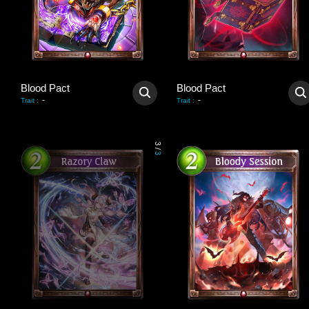
Blood Pact
Blood Pact
-
-
Trait
:
Trait
:
3
/
3