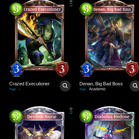
0
/
3
Crazed Executioner
Denan, Big Bad Boss
-
Academic
Trait
:
Trait
:
0
/
3