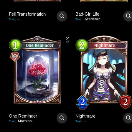
Fell Transformation
Bad-Girl Life
-
Academic
Trait
:
Trait
:
0
/
3
One Reminder
Nightmare
Machina
-
Trait
:
Trait
: