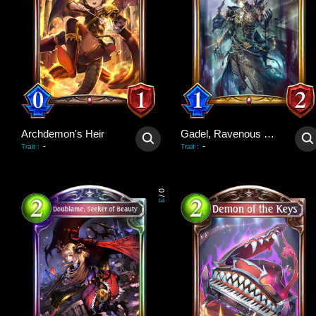
Archdemon's Heir
Gadel, Ravenous King
-
-
Trait
:
Trait
:
0
/
3