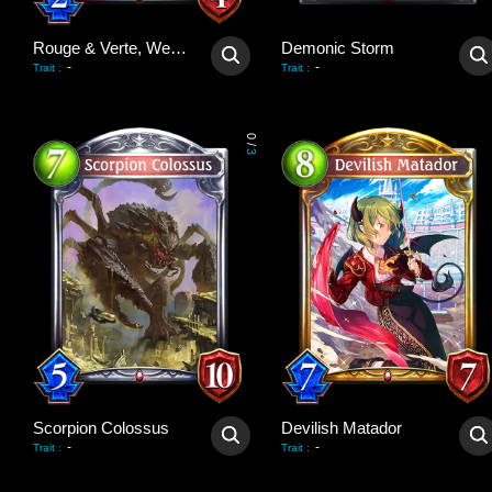
Rouge & Verte, Werekin
Demonic Storm
-
-
Trait
:
Trait
:
0
/
3
Scorpion Colossus
Devilish Matador
-
-
Trait
:
Trait
: