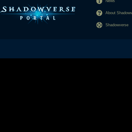
News
About Shadowve
Shadowverse