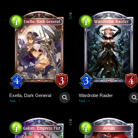
0
/
3
Exella, Dark General
Wardrobe Raider
-
-
Trait
:
Trait
:
0
/
3