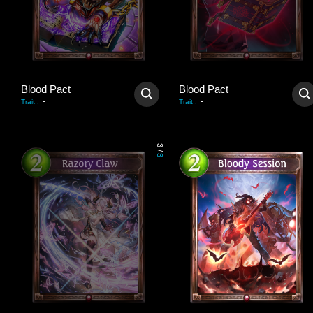
Blood Pact
Blood Pact
-
-
Trait
:
Trait
:
3
/
3