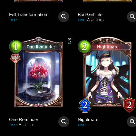
Fell Transformation
Bad-Girl Life
-
Academic
Trait
:
Trait
:
0
/
3
One Reminder
Nightmare
Machina
-
Trait
:
Trait
: