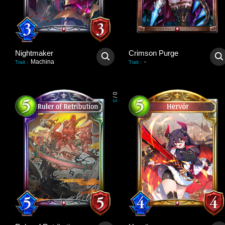
Nightmaker
Crimson Purge
Machina
-
Trait
:
Trait
:
0
/
3