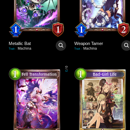
Metallic Bat
Weapon Tamer
Machina
Machina
Trait
:
Trait
:
0
/
3