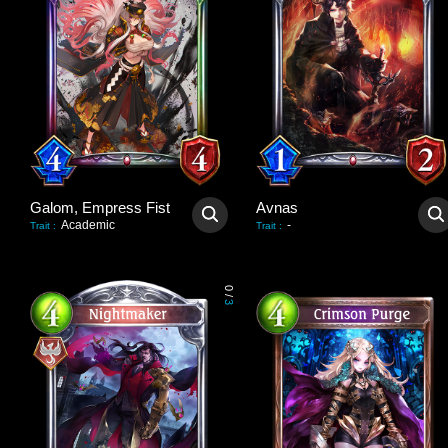
Galom, Empress Fist
Avnas
Academic
-
Trait
:
Trait
:
0
/
3