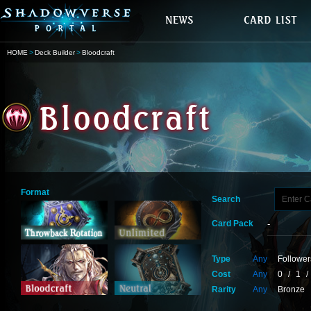
HOME
Deck Builder
Bloodcraft
Format
Search
Card Pack
Type
Any
Follower
Cost
Any
0
/
1
/
Rarity
Any
Bronze