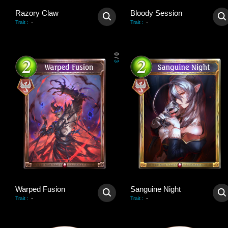
Razory Claw
Bloody Session
-
-
Trait
:
Trait
:
0
/
3
Warped Fusion
Sanguine Night
-
-
Trait
:
Trait
: