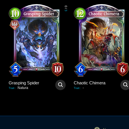
0
/
3
Grasping Spider
Chaotic Chimera
Natura
-
Trait
:
Trait
: