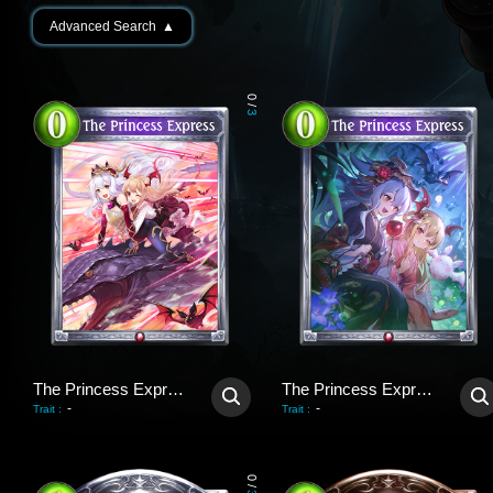
Advanced Search
▲
0
/
3
The Princess Express
The Princess Express
-
-
Trait
:
Trait
:
0
/