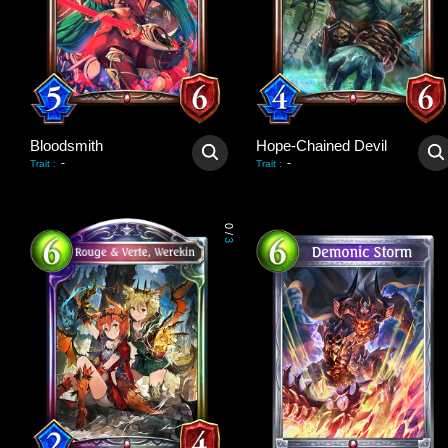
Bloodsmith
Hope-Chained Devil
-
-
Trait
:
Trait
:
0
/
3