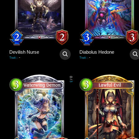
Devilish Nurse
Diabolus Hedone
-
-
Trait
:
Trait
:
0
/
3