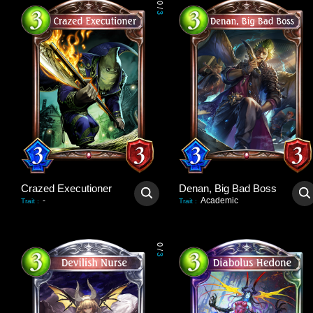
0
/
3
Crazed Executioner
Denan, Big Bad Boss
-
Academic
Trait
:
Trait
:
0
/
3