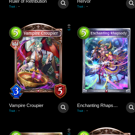
Ruler of Retribution
Hervör
-
-
Trait
:
Trait
:
0
/
3
Vampire Croupier
Enchanting Rhapsody
-
-
Trait
:
Trait
:
0
/
3