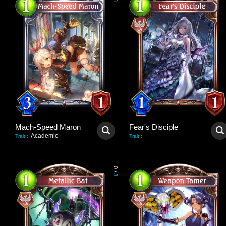
3
Mach-Speed Maron
Fear's Disciple
Academic
-
Trait
:
Trait
:
0
/
3