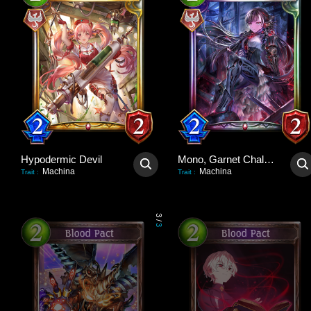
Hypodermic Devil
Mono, Garnet Challenger
Machina
Machina
Trait
:
Trait
:
3
/
3