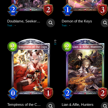
Doublame, Seeker of Beauty
Demon of the Keys
-
-
Trait
:
Trait
:
0
/
3
Temptress of the Cups
Lian & Alfie, Hunters