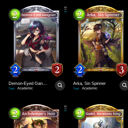
0
/
3
Demon-Eyed Gangster
Arka, Sin Spinner
Academic
Academic
Trait
:
Trait
:
0
/
3