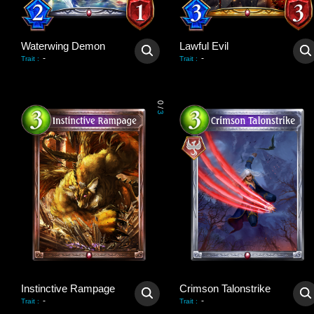
Waterwing Demon
Lawful Evil
-
-
Trait
:
Trait
:
0
/
3
Instinctive Rampage
Crimson Talonstrike
-
-
Trait
:
Trait
: