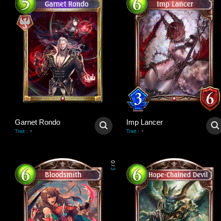
Garnet Rondo
Imp Lancer
-
-
Trait
:
Trait
:
0
/
3