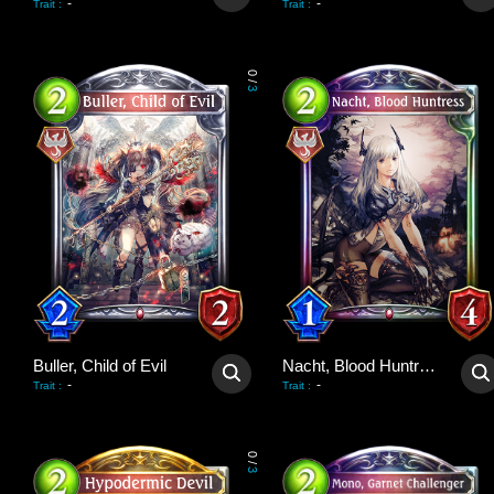
-
-
Trait
:
Trait
:
0
/
3
Buller, Child of Evil
Nacht, Blood Huntress
-
-
Trait
:
Trait
:
0
/
3