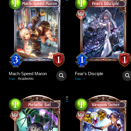
3
Mach-Speed Maron
Fear's Disciple
Academic
-
Trait
:
Trait
:
0
/
3