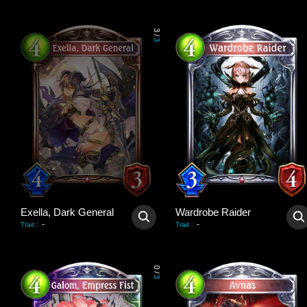
3
/
3
Exella, Dark General
Wardrobe Raider
-
-
Trait
:
Trait
:
0
/
3