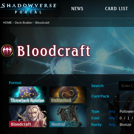
HOME
Deck Builder
Bloodcraft
Format
Search
Card Pack
Type
Any
Follower
Cost
Any
0
/
1
/
Rarity
Any
Bronze