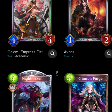
Galom, Empress Fist
Avnas
Academic
-
Trait
:
Trait
:
0
/
3