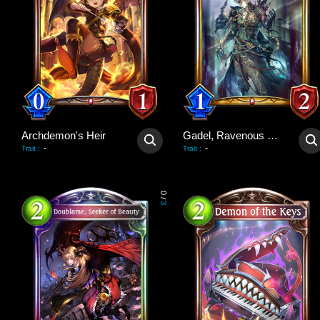
Archdemon's Heir
Gadel, Ravenous King
-
-
Trait
:
Trait
:
0
/
3