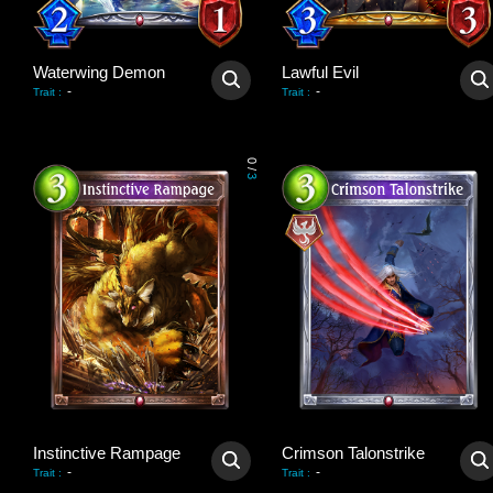
Waterwing Demon
Lawful Evil
-
-
Trait
:
Trait
:
0
/
3
Instinctive Rampage
Crimson Talonstrike
-
-
Trait
:
Trait
: