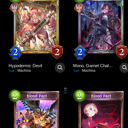
Hypodermic Devil
Mono, Garnet Challenger
Machina
Machina
Trait
:
Trait
:
0
/
3