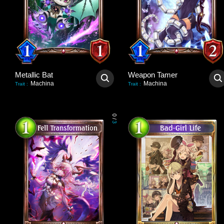
Metallic Bat
Weapon Tamer
Machina
Machina
Trait
:
Trait
:
0
/
3