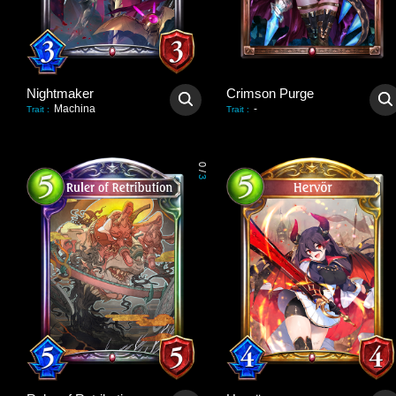
Nightmaker
Crimson Purge
Machina
-
Trait
:
Trait
:
0
/
3