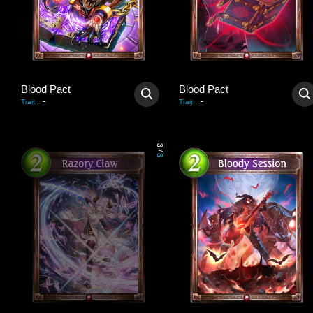
Blood Pact
Blood Pact
-
-
Trait
:
Trait
:
3
/
3