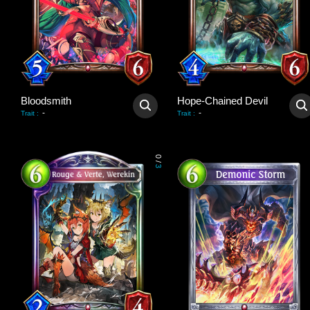
Bloodsmith
Hope-Chained Devil
-
-
Trait
:
Trait
:
0
/
3