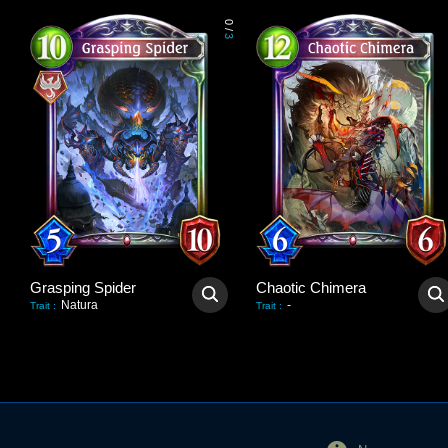
0
/
3
Grasping Spider
Chaotic Chimera
Natura
-
Trait
:
Trait
: