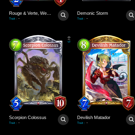
Rouge & Verte, Werekin
Demonic Storm
-
-
Trait
:
Trait
:
0
/
3
Scorpion Colossus
Devilish Matador
-
-
Trait
:
Trait
: