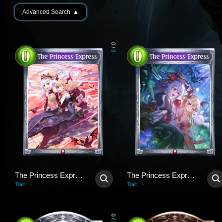
Advanced Search
▲
0
/
3
The Princess Express
The Princess Express
-
-
Trait
:
Trait
:
0
/