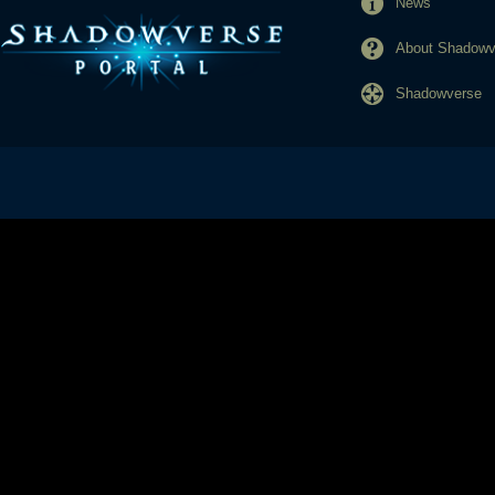
News
About Shadowve
Shadowverse