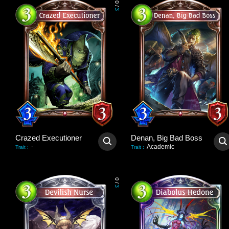
0
/
3
Crazed Executioner
Denan, Big Bad Boss
-
Academic
Trait
:
Trait
:
0
/
3