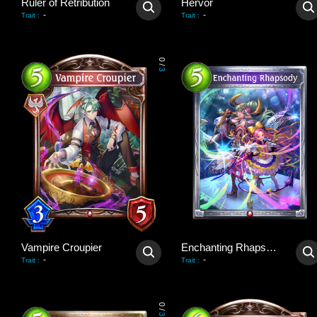
Ruler of Retribution
Hervör
-
-
Trait
:
Trait
:
0
/
3
Vampire Croupier
Enchanting Rhapsody
-
-
Trait
:
Trait
:
0
/
3