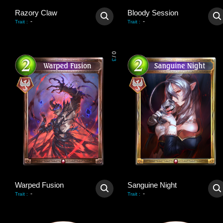
Razory Claw
Bloody Session
-
-
Trait
:
Trait
:
0
/
3
Warped Fusion
Sanguine Night
-
-
Trait
:
Trait
: