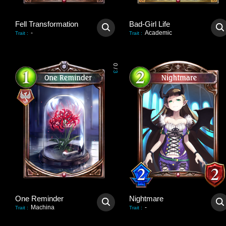
Fell Transformation
Bad-Girl Life
-
Academic
Trait
:
Trait
:
0
/
3
One Reminder
Nightmare
Machina
-
Trait
:
Trait
: