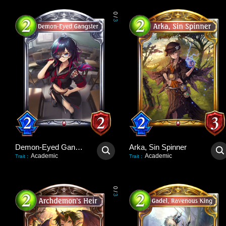
0
/
3
Demon-Eyed Gangster
Arka, Sin Spinner
Academic
Academic
Trait
:
Trait
:
0
/
3