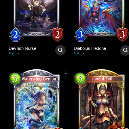
Devilish Nurse
Diabolus Hedone
-
-
Trait
:
Trait
:
0
/
3