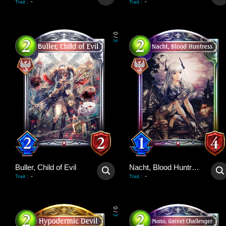
-
-
Trait
:
Trait
:
0
/
3
Buller, Child of Evil
Nacht, Blood Huntress
-
-
Trait
:
Trait
:
0
/
3