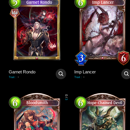
Garnet Rondo
Imp Lancer
-
-
Trait
:
Trait
:
0
/
3