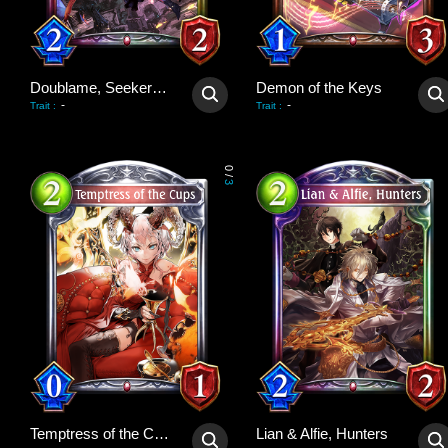
Doublame, Seeker of Beauty
Demon of the Keys
-
-
Trait
:
Trait
:
0
/
3
Temptress of the Cups
Lian & Alfie, Hunters