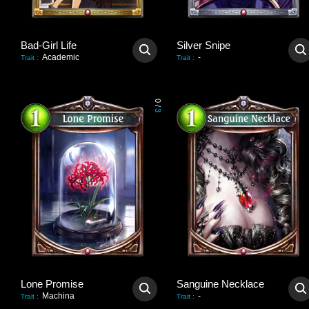
Bad-Girl Life
Silver Snipe
Academic
-
Trait
:
Trait
:
0
/
3
Lone Promise
Sanguine Necklace
Machina
-
Trait
:
Trait
: