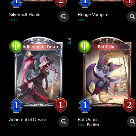
Silverbolt Hunter
Rouge Vampire
-
-
Trait
:
Trait
:
0
/
3
Adherent of Desire
Bat Usher
-
Festive
Trait
:
Trait
: