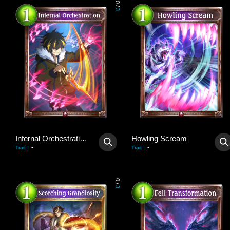
0
/
3
Infernal Orchestration
Howling Scream
-
-
Trait
:
Trait
:
0
/
3