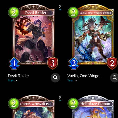
0
/
3
Devil Raider
Vuella, One-Winged Demon
-
-
Trait
:
Trait
:
0
/
3