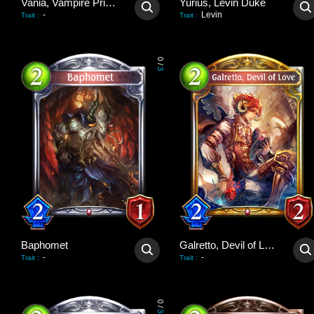
Vania, Vampire Princess
Yurius, Levin Duke
-
Levin
Trait
:
Trait
:
0
/
3
Baphomet
Galretto, Devil of Love
-
-
Trait
:
Trait
:
0
/
3