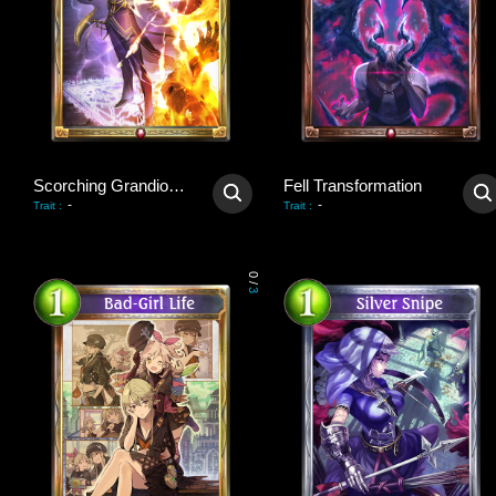
Scorching Grandiosity
Fell Transformation
-
-
Trait
:
Trait
:
0
/
3