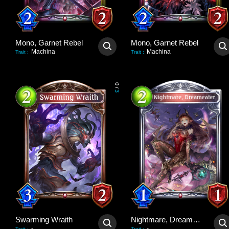
Mono, Garnet Rebel
Mono, Garnet Rebel
Machina
Machina
Trait
:
Trait
:
0
/
3
Swarming Wraith
Nightmare, Dreameater
-
-
Trait
:
Trait
: