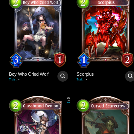
Boy Who Cried Wolf
Scorpius
-
-
Trait
:
Trait
:
0
/
3