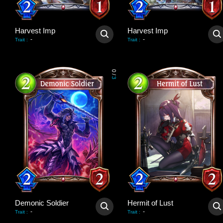
Harvest Imp
Harvest Imp
-
-
Trait
:
Trait
:
0
/
3
Demonic Soldier
Hermit of Lust
-
-
Trait
:
Trait
: