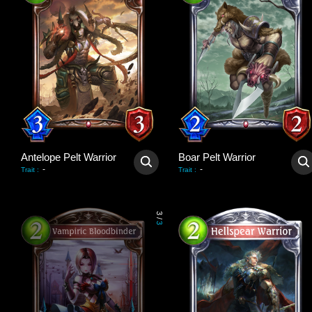
Antelope Pelt Warrior
Boar Pelt Warrior
-
-
Trait
:
Trait
:
3
/
3