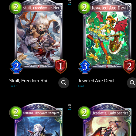
0
/
3
Skull, Freedom Raider
Jeweled Axe Devil
-
-
Trait
:
Trait
:
0
/
3