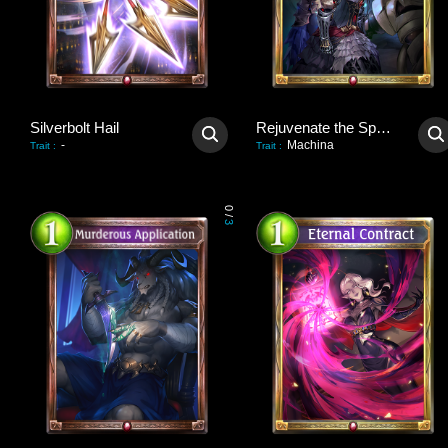
Silverbolt Hail
Rejuvenate the Spark
-
Machina
Trait
:
Trait
:
0
/
3