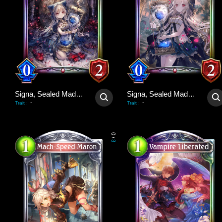
Signa, Sealed Madwolf
Signa, Sealed Madwolf
-
-
Trait
:
Trait
:
0
/
3