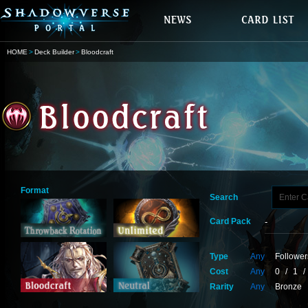
HOME
Deck Builder
Bloodcraft
Format
Search
Card Pack
Type
Any
Follower
Cost
Any
0
/
1
/
Rarity
Any
Bronze