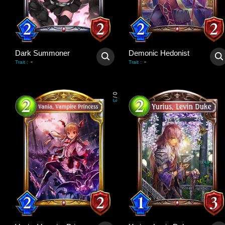
Dark Summoner
Demonic Hedonist
-
-
Trait
:
Trait
:
0
/
3