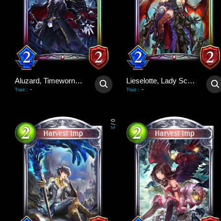
Aluzard, Timeworn Vampire
Lieselotte, Lady Scarlet
-
-
Trait
:
Trait
:
0
/
3