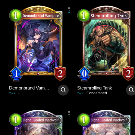
0
/
3
Demonbrand Vampire
Steamrolling Tank
-
Condemned
Trait
:
Trait
:
0
/
3