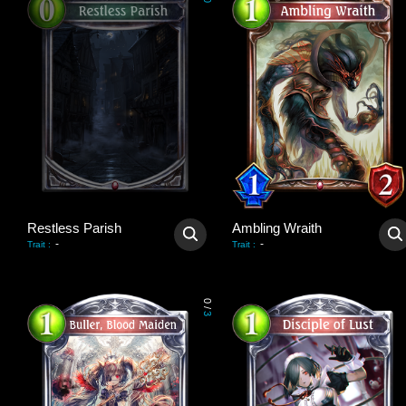
0
Restless Parish
Ambling Wraith
-
-
Trait
:
Trait
:
0
/
3