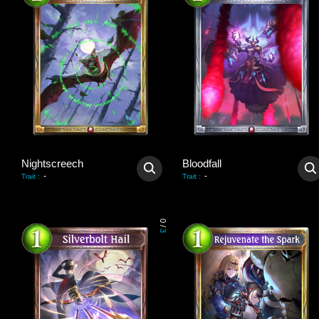
Nightscreech
Bloodfall
-
-
Trait
:
Trait
:
0
/
3