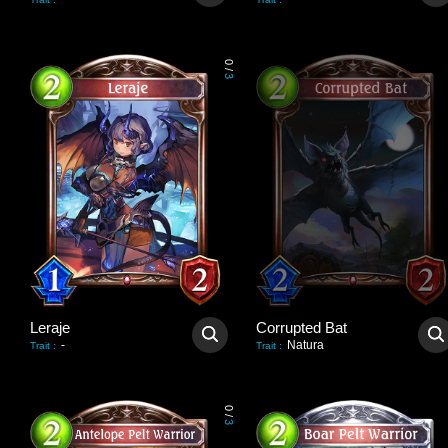
0
/
3
Leraje
Corrupted Bat
-
Natura
Trait
:
Trait
:
0
/
3