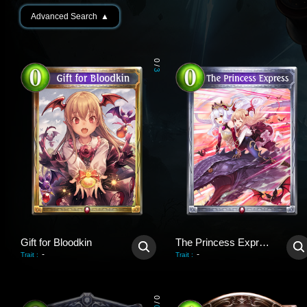
Advanced Search
▲
0
/
3
Gift for Bloodkin
The Princess Express
-
-
Trait
:
Trait
:
0
/