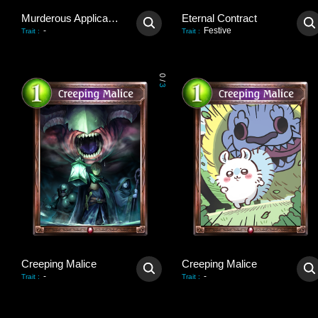
Murderous Application
Eternal Contract
-
Festive
Trait
:
Trait
:
0
/
3
Creeping Malice
Creeping Malice
-
-
Trait
:
Trait
: