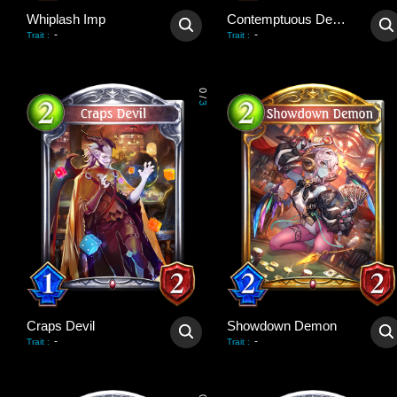
Whiplash Imp
Contemptuous Demon
-
-
Trait
:
Trait
:
0
/
3
Craps Devil
Showdown Demon
-
-
Trait
:
Trait
: