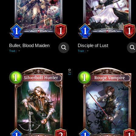
Buller, Blood Maiden
Disciple of Lust
-
-
Trait
:
Trait
:
0
/
3