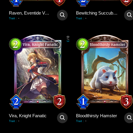
Raven, Eventide Vampire
Bewitching Succubus
-
-
Trait
:
Trait
:
0
/
3
Vira, Knight Fanatic
Bloodthirsty Hamster
-
-
Trait
:
Trait
: