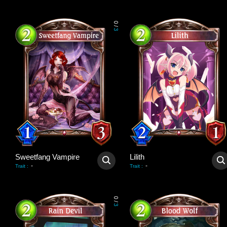
0
/
3
Sweetfang Vampire
Lilith
-
-
Trait
:
Trait
:
0
/
3