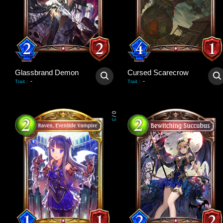
Glassbrand Demon
Cursed Scarecrow
-
-
Trait
:
Trait
:
0
/
3