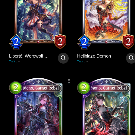
Liberté, Werewolf Pup
Hellblaze Demon
-
-
Trait
:
Trait
:
0
/
3