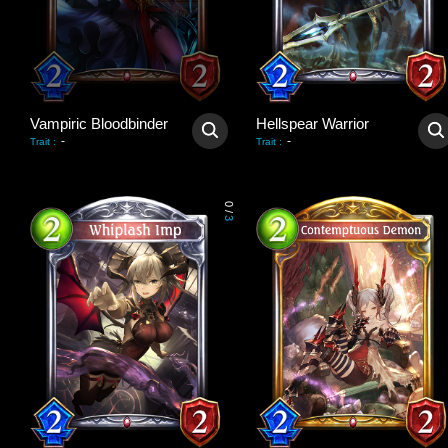
Vampiric Bloodbinder
Hellspear Warrior
-
-
Trait
:
Trait
:
0
/
3