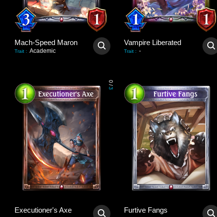
Mach-Speed Maron
Vampire Liberated
Academic
-
Trait
:
Trait
:
0
/
3
Executioner's Axe
Furtive Fangs