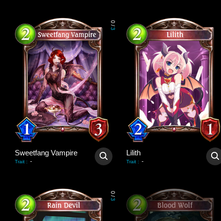
0
/
3
Sweetfang Vampire
Lilith
-
-
Trait
:
Trait
:
0
/
3