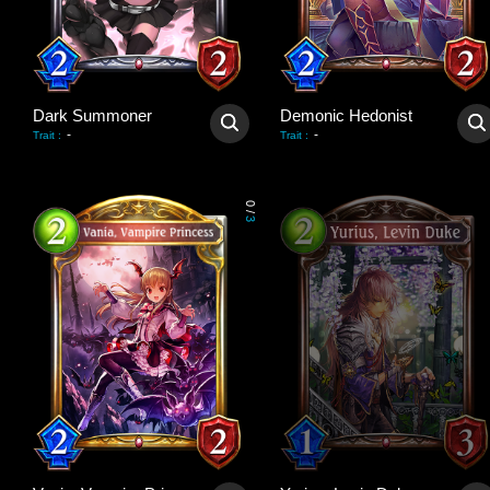
Dark Summoner
Demonic Hedonist
-
-
Trait
:
Trait
:
0
/
3