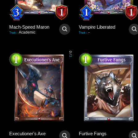
Mach-Speed Maron
Vampire Liberated
Academic
-
Trait
:
Trait
:
0
/
3
Executioner's Axe
Furtive Fangs