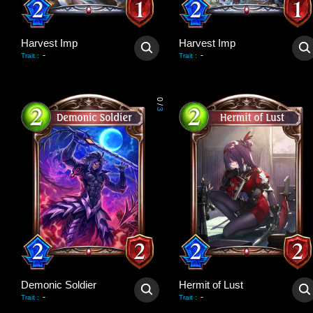
Harvest Imp
Harvest Imp
-
-
Trait
:
Trait
:
0
/
3
Demonic Soldier
Hermit of Lust
-
-
Trait
:
Trait
: