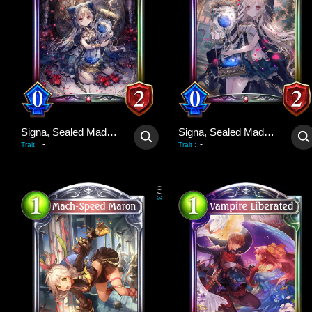
Signa, Sealed Madwolf
Signa, Sealed Madwolf
-
-
Trait
:
Trait
:
0
/
3