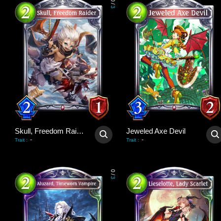
0
/
3
Skull, Freedom Raider
Jeweled Axe Devil
-
-
Trait
:
Trait
:
0
/
3