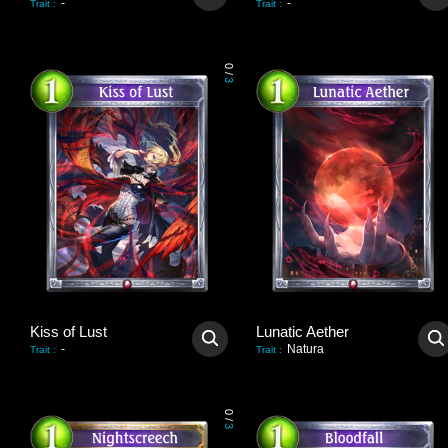
-
-
Trait
:
Trait
:
0
/
3
Kiss of Lust
Lunatic Aether
-
Natura
Trait
:
Trait
:
0
/
3