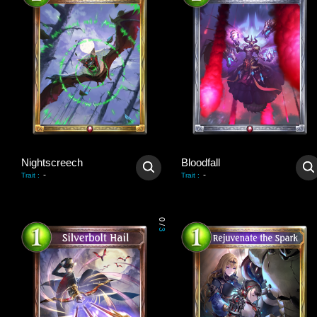
Nightscreech
Bloodfall
-
-
Trait
:
Trait
:
0
/
3