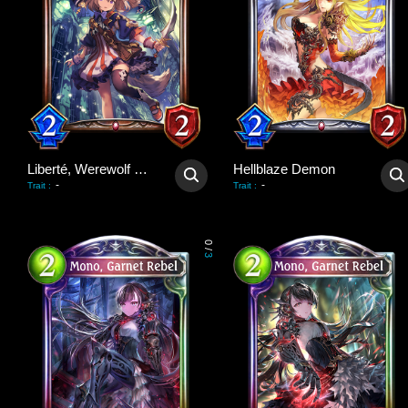
Liberté, Werewolf Pup
Hellblaze Demon
-
-
Trait
:
Trait
:
0
/
3