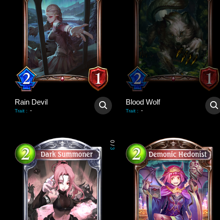
Rain Devil
Blood Wolf
-
-
Trait
:
Trait
:
0
/
3