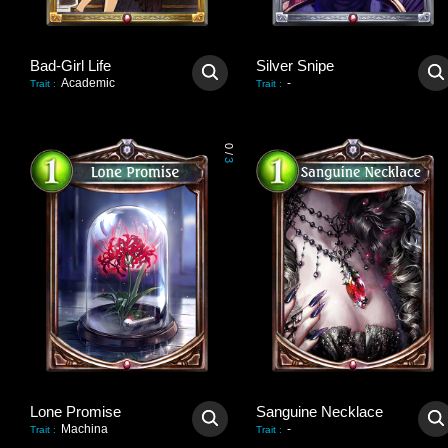
Bad-Girl Life
Silver Snipe
Academic
-
Trait
:
Trait
:
0
/
3
Lone Promise
Sanguine Necklace
Machina
-
Trait
:
Trait
: