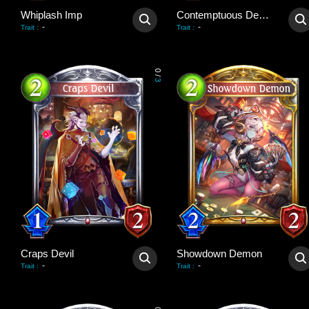
Whiplash Imp
Contemptuous Demon
-
-
Trait
:
Trait
:
0
/
3
Craps Devil
Showdown Demon
-
-
Trait
:
Trait
: