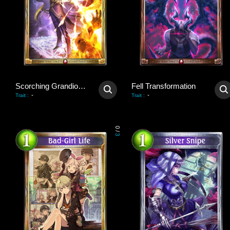
Scorching Grandiosity
Fell Transformation
-
-
Trait
:
Trait
:
0
/
3