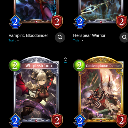
Vampiric Bloodbinder
Hellspear Warrior
-
-
Trait
:
Trait
:
0
/
3