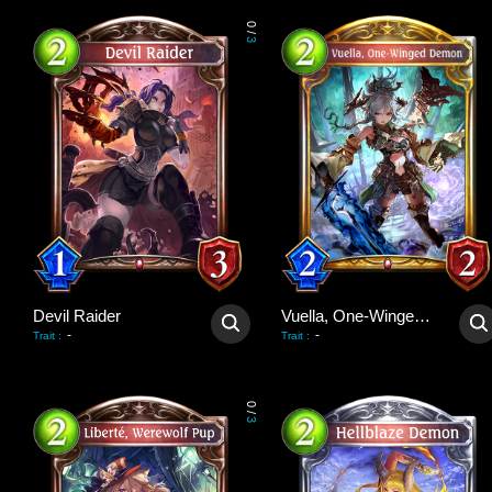
0
/
3
Devil Raider
Vuella, One-Winged Demon
-
-
Trait
:
Trait
:
0
/
3