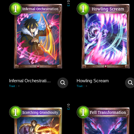
0
/
3
Infernal Orchestration
Howling Scream
-
-
Trait
:
Trait
:
0
/
3