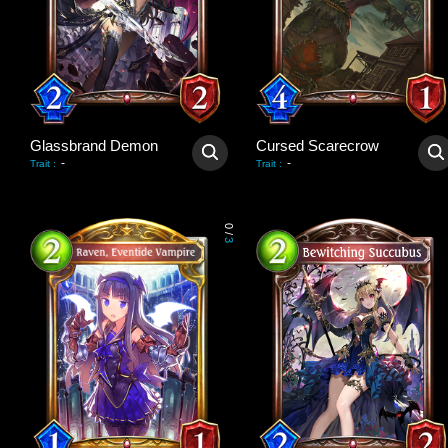
Glassbrand Demon
Cursed Scarecrow
-
-
Trait
:
Trait
:
0
/
3