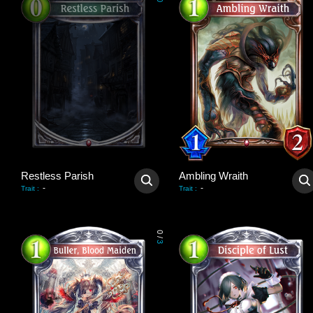
0
Restless Parish
Ambling Wraith
-
-
Trait
:
Trait
:
0
/
3