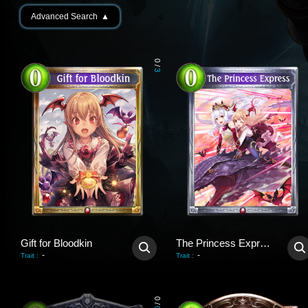
Advanced Search
▲
0
/
3
Gift for Bloodkin
The Princess Express
-
-
Trait
:
Trait
:
0
/