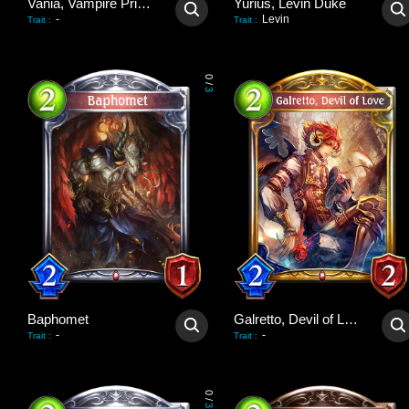
Vania, Vampire Princess
Yurius, Levin Duke
-
Levin
Trait
:
Trait
:
0
/
3
Baphomet
Galretto, Devil of Love
-
-
Trait
:
Trait
:
0
/
3