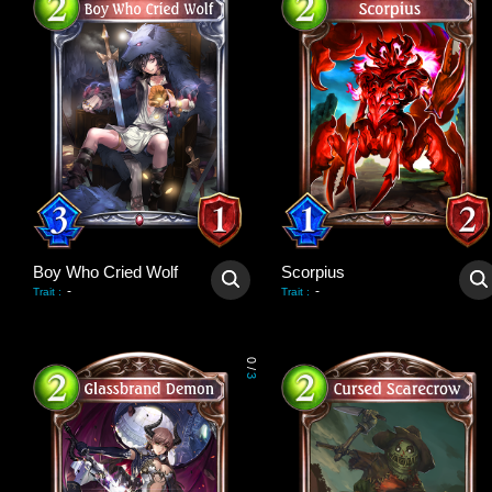
Boy Who Cried Wolf
Scorpius
-
-
Trait
:
Trait
:
0
/
3