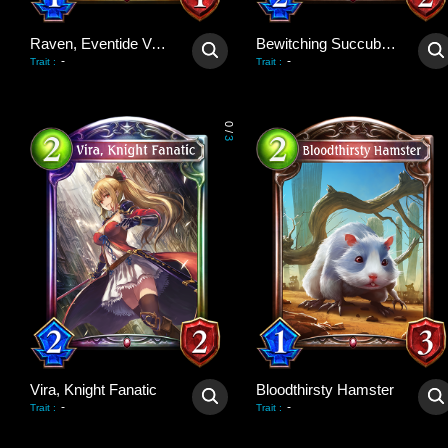
Raven, Eventide Vampire
Bewitching Succubus
-
-
Trait
:
Trait
:
0
/
3
Vira, Knight Fanatic
Bloodthirsty Hamster
-
-
Trait
:
Trait
: