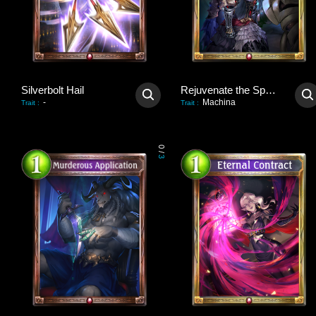
Silverbolt Hail
Rejuvenate the Spark
-
Machina
Trait
:
Trait
:
0
/
3