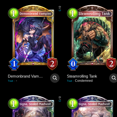
0
/
3
Demonbrand Vampire
Steamrolling Tank
-
Condemned
Trait
:
Trait
:
0
/
3