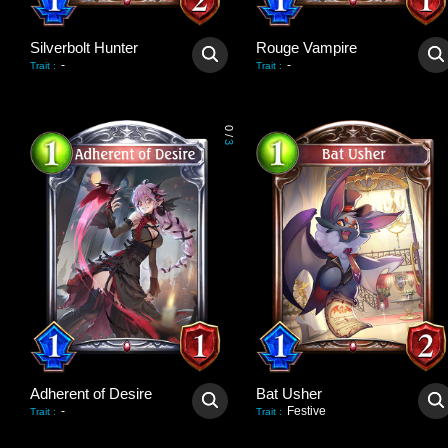
Silverbolt Hunter
Rouge Vampire
-
-
Trait
:
Trait
:
0
/
3
Adherent of Desire
Bat Usher
-
Festive
Trait
:
Trait
: