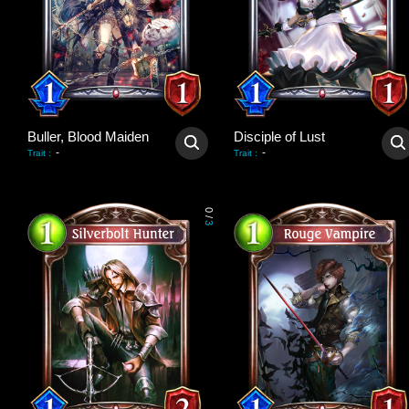
Buller, Blood Maiden
Disciple of Lust
-
-
Trait
:
Trait
:
0
/
3