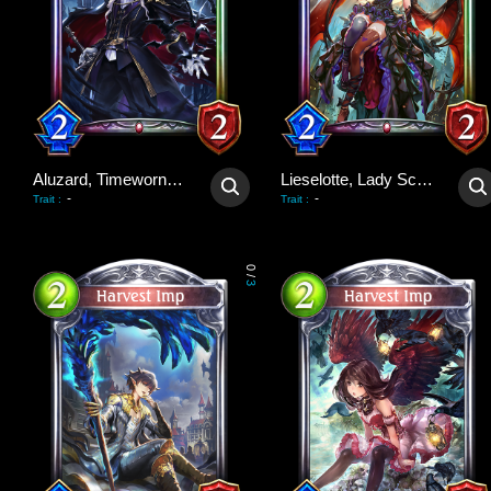
Aluzard, Timeworn Vampire
Lieselotte, Lady Scarlet
-
-
Trait
:
Trait
:
0
/
3