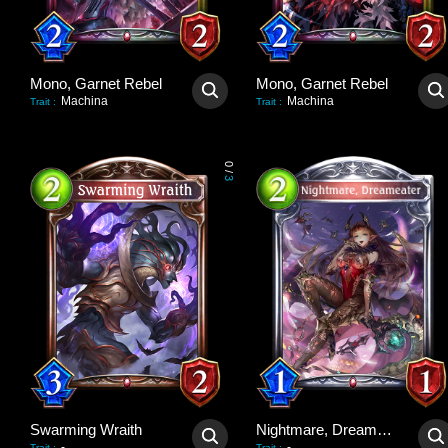
Mono, Garnet Rebel
Mono, Garnet Rebel
Machina
Machina
Trait
:
Trait
:
0
/
3
Swarming Wraith
Nightmare, Dreameater
-
-
Trait
:
Trait
: