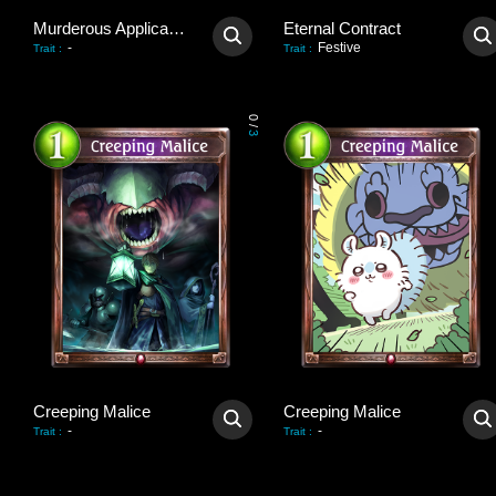
Murderous Application
Eternal Contract
-
Festive
Trait
:
Trait
:
0
/
3
Creeping Malice
Creeping Malice
-
-
Trait
:
Trait
: