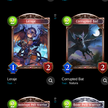
0
/
3
Leraje
Corrupted Bat
-
Natura
Trait
:
Trait
:
0
/
3