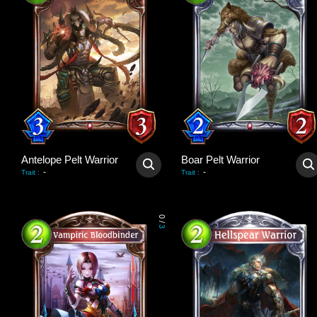
Antelope Pelt Warrior
Boar Pelt Warrior
-
-
Trait
:
Trait
:
0
/
3