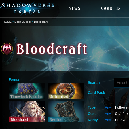
HOME
Deck Builder
Bloodcraft
Format
Search
Card Pack
Type
Any
Follower
Cost
Any
0
/
1
/
Rarity
Any
Bronze