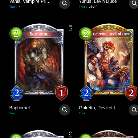
Vania, Vampire Princess
Yurius, Levin Duke
-
Levin
Trait
:
Trait
:
0
/
3
Baphomet
Galretto, Devil of Love
-
-
Trait
:
Trait
:
0
/
3