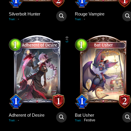
Silverbolt Hunter
Rouge Vampire
-
-
Trait
:
Trait
:
0
/
3
Adherent of Desire
Bat Usher
-
Festive
Trait
:
Trait
: