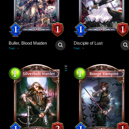
Buller, Blood Maiden
Disciple of Lust
-
-
Trait
:
Trait
:
0
/
3