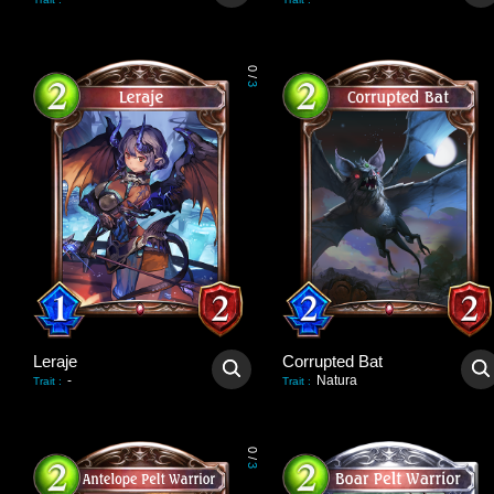
0
/
3
Leraje
Corrupted Bat
-
Natura
Trait
:
Trait
:
0
/
3