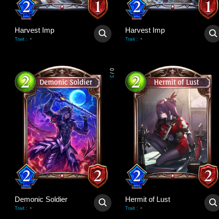
Harvest Imp
Harvest Imp
-
-
Trait
:
Trait
:
0
/
3
Demonic Soldier
Hermit of Lust
-
-
Trait
:
Trait
: