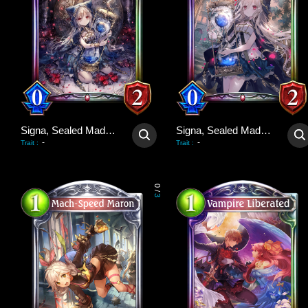
Signa, Sealed Madwolf
Signa, Sealed Madwolf
-
-
Trait
:
Trait
:
0
/
3