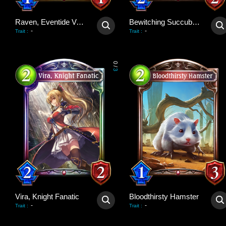
Raven, Eventide Vampire
Bewitching Succubus
-
-
Trait
:
Trait
:
0
/
3
Vira, Knight Fanatic
Bloodthirsty Hamster
-
-
Trait
:
Trait
: