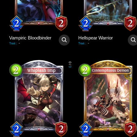
Vampiric Bloodbinder
Hellspear Warrior
-
-
Trait
:
Trait
:
0
/
3