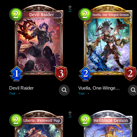
0
/
3
Devil Raider
Vuella, One-Winged Demon
-
-
Trait
:
Trait
:
0
/
3