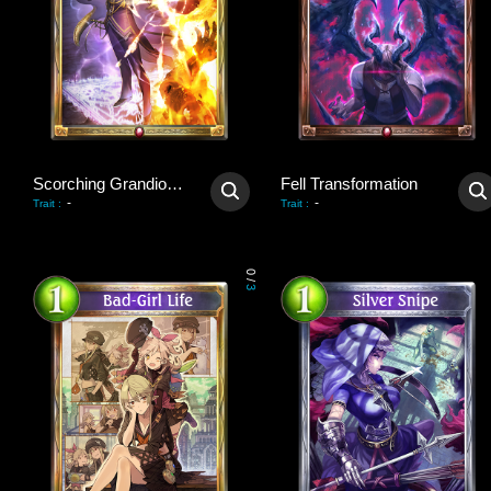
Scorching Grandiosity
Fell Transformation
-
-
Trait
:
Trait
:
0
/
3