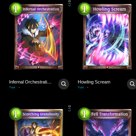
0
/
3
Infernal Orchestration
Howling Scream
-
-
Trait
:
Trait
:
0
/
3