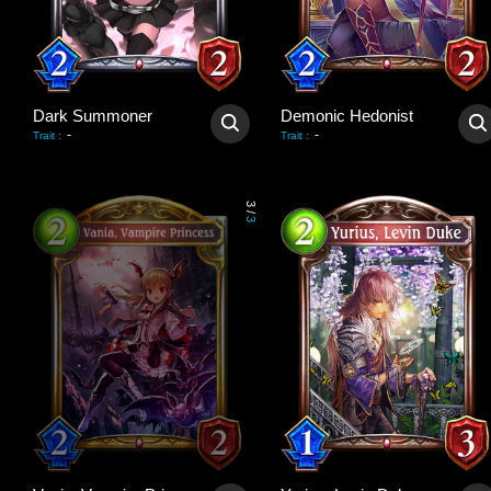
Dark Summoner
Demonic Hedonist
-
-
Trait
:
Trait
:
3
/
3