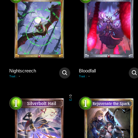
Nightscreech
Bloodfall
-
-
Trait
:
Trait
:
0
/
3