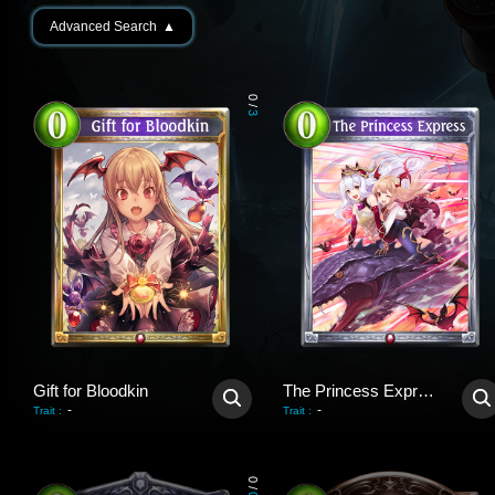
Advanced Search
▲
0
/
3
Gift for Bloodkin
The Princess Express
-
-
Trait
:
Trait
:
0
/