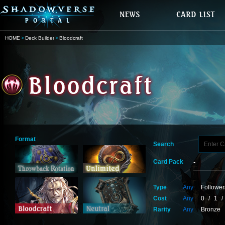
HOME
Deck Builder
Bloodcraft
Format
Search
Card Pack
Type
Any
Follower
Cost
Any
0
/
1
/
Rarity
Any
Bronze