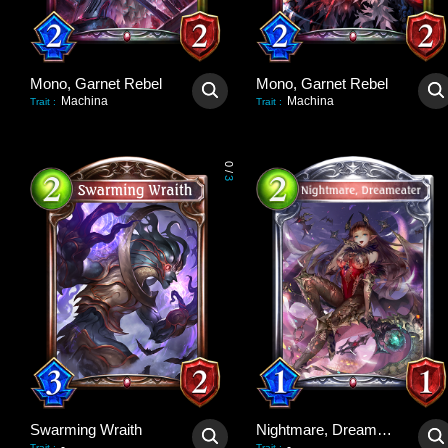
Mono, Garnet Rebel
Mono, Garnet Rebel
Machina
Machina
Trait
:
Trait
:
0
/
3
Swarming Wraith
Nightmare, Dreameater
-
-
Trait
:
Trait
: