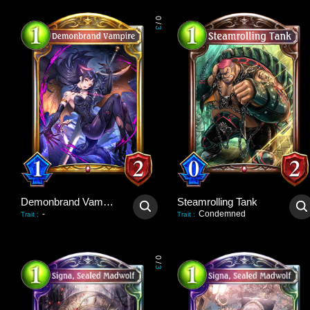
0
/
3
Demonbrand Vampire
Steamrolling Tank
-
Condemned
Trait
:
Trait
:
0
/
3