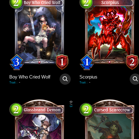
Boy Who Cried Wolf
Scorpius
-
-
Trait
:
Trait
:
0
/
3