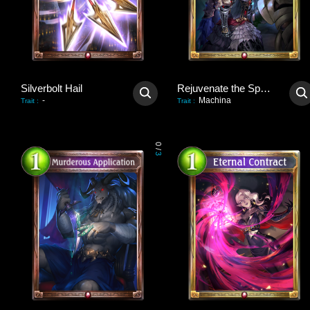
Silverbolt Hail
Rejuvenate the Spark
-
Machina
Trait
:
Trait
:
0
/
3