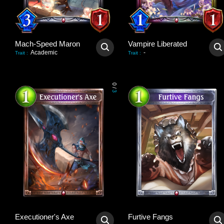
Mach-Speed Maron
Vampire Liberated
Academic
-
Trait
:
Trait
:
0
/
3
Executioner's Axe
Furtive Fangs