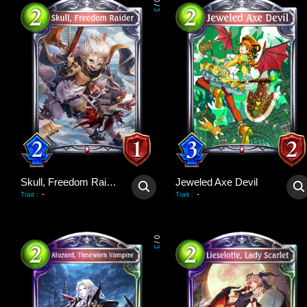
0
/
3
Skull, Freedom Raider
Jeweled Axe Devil
-
-
Trait
:
Trait
:
0
/
3