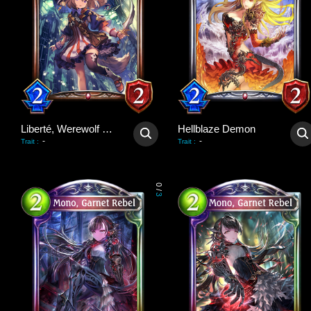
Liberté, Werewolf Pup
Hellblaze Demon
-
-
Trait
:
Trait
:
0
/
3