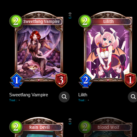
0
/
3
Sweetfang Vampire
Lilith
-
-
Trait
:
Trait
:
0
/
3