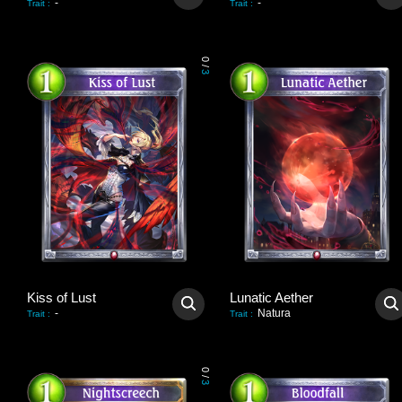
-
-
Trait
:
Trait
:
0
/
3
Kiss of Lust
Lunatic Aether
-
Natura
Trait
:
Trait
:
0
/
3