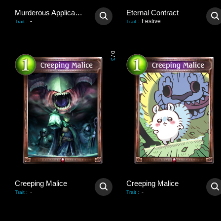
Murderous Application
Eternal Contract
-
Festive
Trait
:
Trait
:
0
/
3
Creeping Malice
Creeping Malice
-
-
Trait
:
Trait
: