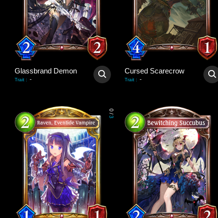
Glassbrand Demon
Cursed Scarecrow
-
-
Trait
:
Trait
:
0
/
3