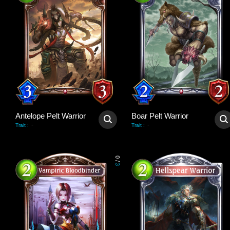
Antelope Pelt Warrior
Boar Pelt Warrior
-
-
Trait
:
Trait
:
0
/
3