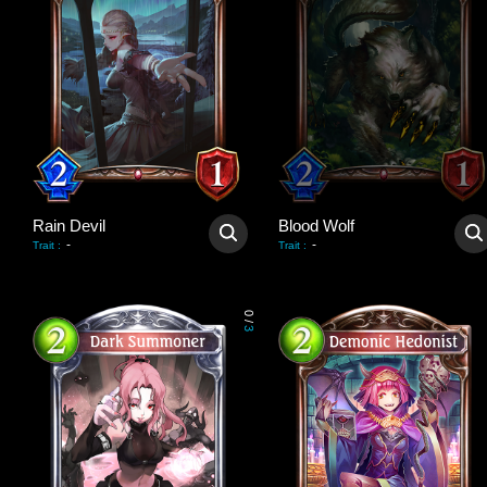
Rain Devil
Blood Wolf
-
-
Trait
:
Trait
:
0
/
3