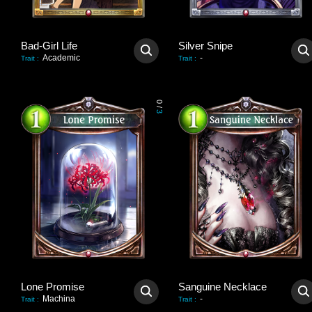
Bad-Girl Life
Silver Snipe
Academic
-
Trait
:
Trait
:
0
/
3
Lone Promise
Sanguine Necklace
Machina
-
Trait
:
Trait
: