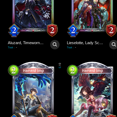
Aluzard, Timeworn Vampire
Lieselotte, Lady Scarlet
-
-
Trait
:
Trait
:
0
/
3