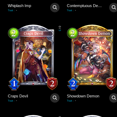
Whiplash Imp
Contemptuous Demon
-
-
Trait
:
Trait
:
0
/
3
Craps Devil
Showdown Demon
-
-
Trait
:
Trait
: