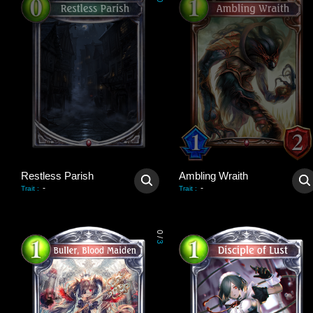
0
Restless Parish
Ambling Wraith
-
-
Trait
:
Trait
:
0
/
3