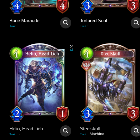
Bone Marauder
Tortured Soul
-
-
Trait
:
Trait
:
0
/
3
Helio, Head Lich
Steelskull
-
Machina
Trait
:
Trait
: