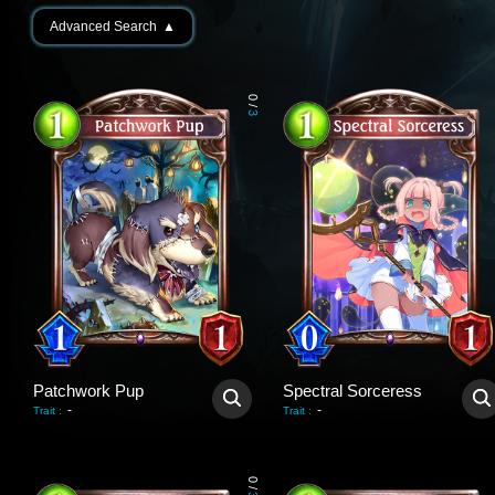
Advanced Search
▲
0
/
3
Patchwork Pup
Spectral Sorceress
-
-
Trait
:
Trait
:
0
/