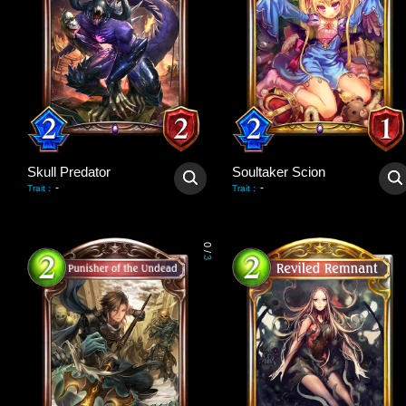
Skull Predator
Soultaker Scion
-
-
Trait
:
Trait
:
0
/
3