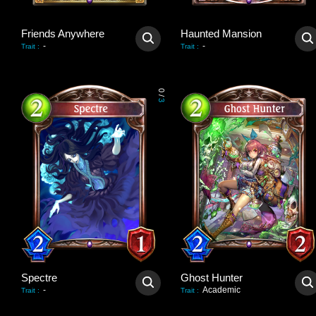
Friends Anywhere
Haunted Mansion
-
-
Trait
:
Trait
:
0
/
3
Spectre
Ghost Hunter
-
Academic
Trait
:
Trait
: