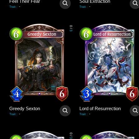
Feel Their Fear
Soul Extraction
-
-
Trait
:
Trait
:
0
/
3
Greedy Sexton
Lord of Resurrection
-
-
Trait
:
Trait
:
0
/
3