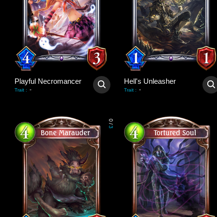
Playful Necromancer
Hell's Unleasher
-
-
Trait
:
Trait
:
0
/
3