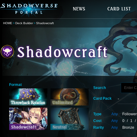
HOME
Deck Builder
Shadowcraft
Format
Search
Card Pack
Type
Any
Follower
Cost
Any
0
/
1
/
Rarity
Any
Bronze