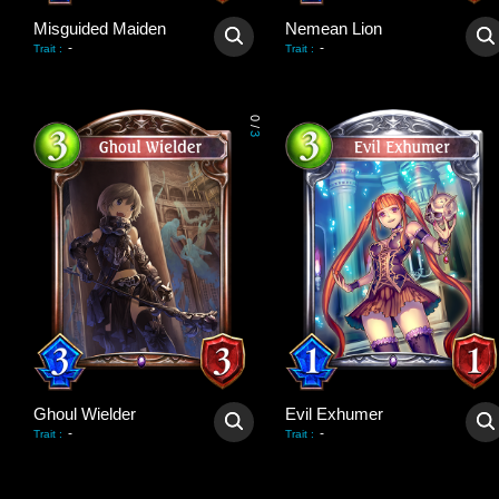
Misguided Maiden
Nemean Lion
-
-
Trait
:
Trait
:
0
/
3
Ghoul Wielder
Evil Exhumer
-
-
Trait
:
Trait
: