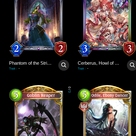
Phantom of the Strings
Cerberus, Howl of Hades
-
-
Trait
:
Trait
:
0
/
3