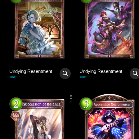
Undying Resentment
Undying Resentment
-
-
Trait
:
Trait
:
0
/
3