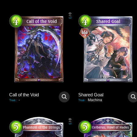
0
/
3
Call of the Void
Shared Goal
-
Machina
Trait
:
Trait
:
0
/
3