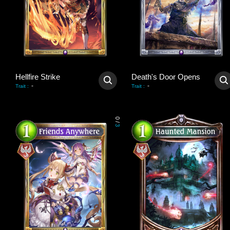
Hellfire Strike
Death's Door Opens
-
-
Trait
:
Trait
:
0
/
3