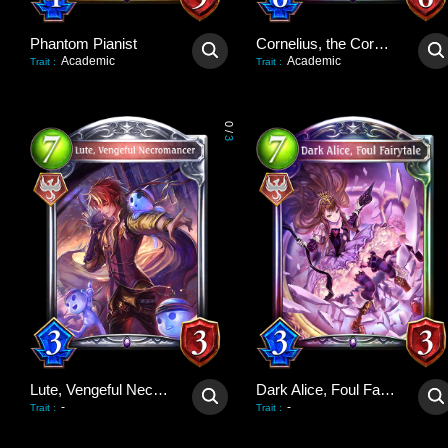
Phantom Pianist
Cornelius, the Corpse King
Academic
Academic
Trait
:
Trait
:
0
/
3
Lute, Vengeful Necromancer
Dark Alice, Foul Fairytale
-
-
Trait
:
Trait
: