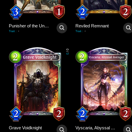
Punisher of the Undead
Reviled Remnant
-
-
Trait
:
Trait
:
0
/
3
Grave Voidknight
Vyscaria, Abyssal Avenger