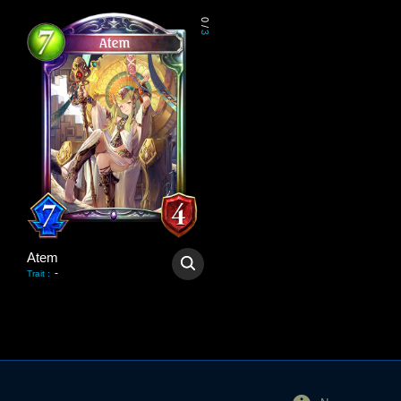
0
/
3
Atem
-
Trait
: