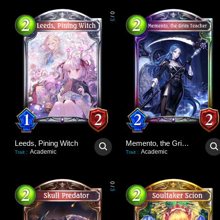
0
/
3
Leeds, Pining Witch
Memento, the Grim Teacher
Academic
Academic
Trait
:
Trait
:
0
/
3