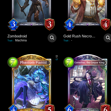
Zombodroid
Gold Rush Necromancer
Machina
-
Trait
:
Trait
:
0
/
3