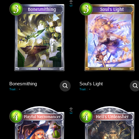
0
/
3
Bonesmithing
Soul's Light
-
-
Trait
:
Trait
:
0
/
3