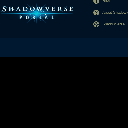
News
About Shadowve
Shadowverse