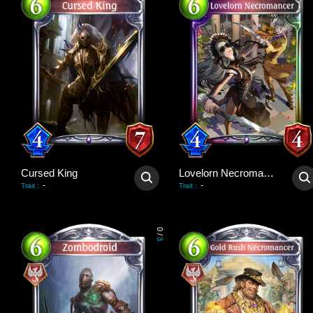
Cursed King
Lovelorn Necromancer
-
-
Trait
:
Trait
:
0
/
3