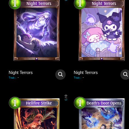
3
Night Terrors
Night Terrors
-
-
Trait
:
Trait
:
0
/
3