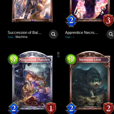
Succession of Balance
Apprentice Necromancer
Machina
-
Trait
:
Trait
:
0
/
3