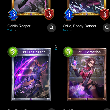
Goblin Reaper
Odile, Ebony Dancer
-
-
Trait
:
Trait
:
0
/
3