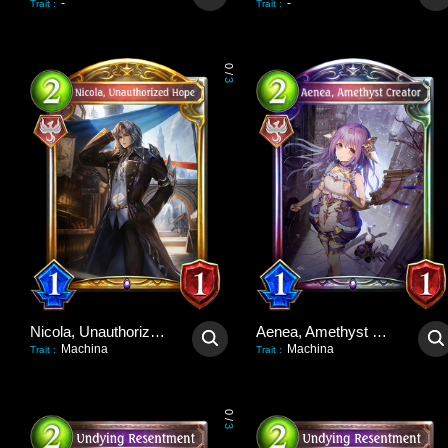
-
-
Trait
:
Trait
:
0
/
3
Nicola, Unauthorized Hope
Aenea, Amethyst Creator
Machina
Machina
Trait
:
Trait
:
0
/
3