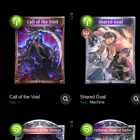
0
/
3
Call of the Void
Shared Goal
-
Machina
Trait
:
Trait
:
0
/
3