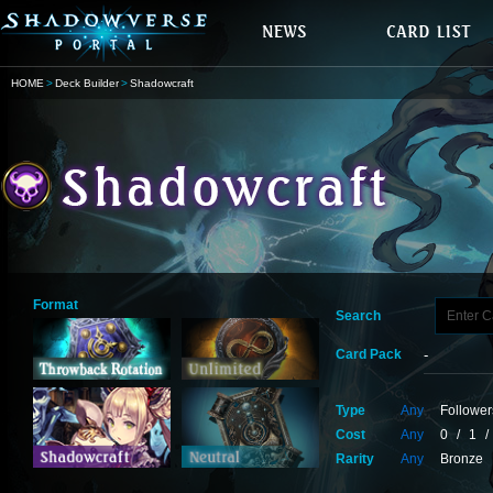
HOME
Deck Builder
Shadowcraft
Format
Search
Card Pack
Type
Any
Follower
Cost
Any
0
/
1
/
Rarity
Any
Bronze