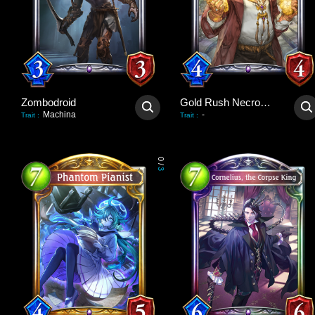
Zombodroid
Gold Rush Necromancer
Machina
-
Trait
:
Trait
:
0
/
3