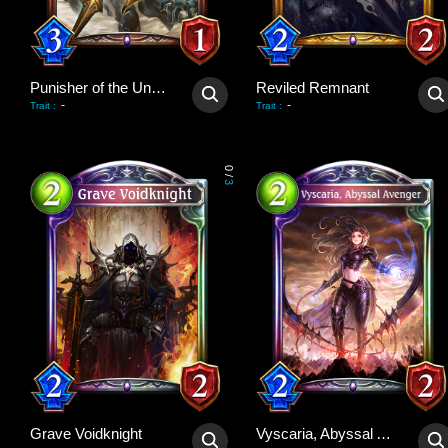
Punisher of the Undead
Reviled Remnant
-
-
Trait
:
Trait
:
0
/
3
Grave Voidknight
Vyscaria, Abyssal Avenger