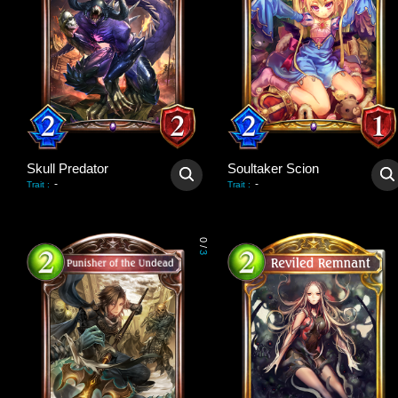
Skull Predator
Soultaker Scion
-
-
Trait
:
Trait
:
0
/
3