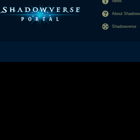
News
About Shadowve
Shadowverse