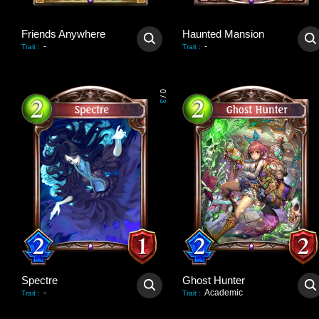
Friends Anywhere
Haunted Mansion
-
-
Trait
:
Trait
:
0
/
3
Spectre
Ghost Hunter
-
Academic
Trait
:
Trait
: