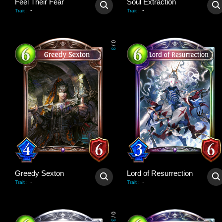
Feel Their Fear
Soul Extraction
-
-
Trait
:
Trait
:
0
/
3
Greedy Sexton
Lord of Resurrection
-
-
Trait
:
Trait
:
0
/
3