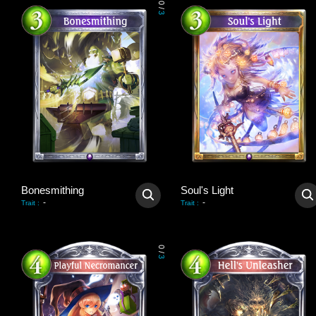
0
/
3
Bonesmithing
Soul's Light
-
-
Trait
:
Trait
:
0
/
3