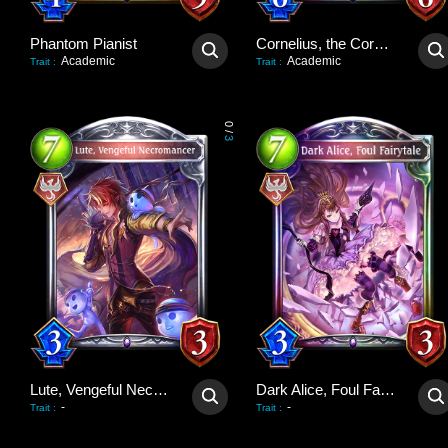
Phantom Pianist
Cornelius, the Corpse King
Academic
Academic
Trait
:
Trait
:
0
/
3
Lute, Vengeful Necromancer
Dark Alice, Foul Fairytale
-
-
Trait
:
Trait
: