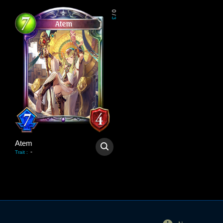
0
/
3
Atem
-
Trait
: