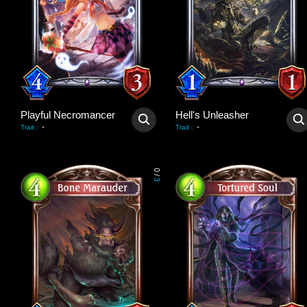
Playful Necromancer
Hell's Unleasher
-
-
Trait
:
Trait
:
0
/
3