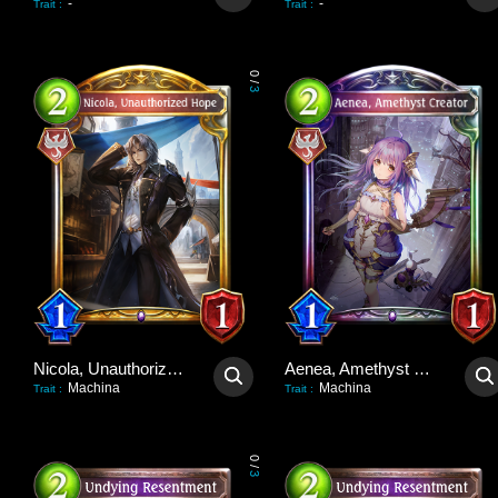
-
-
Trait
:
Trait
:
0
/
3
Nicola, Unauthorized Hope
Aenea, Amethyst Creator
Machina
Machina
Trait
:
Trait
:
0
/
3