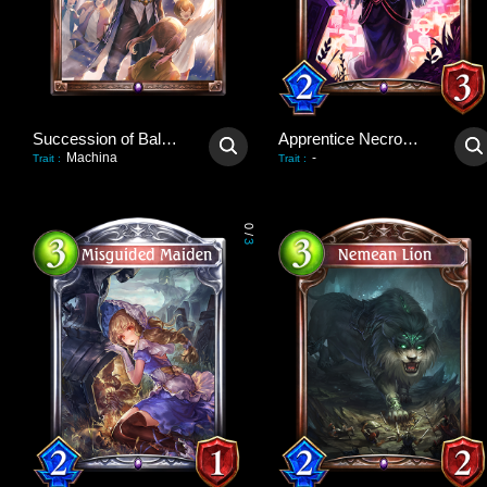
Succession of Balance
Apprentice Necromancer
Machina
-
Trait
:
Trait
:
0
/
3