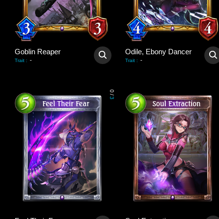
Goblin Reaper
Odile, Ebony Dancer
-
-
Trait
:
Trait
:
0
/
3