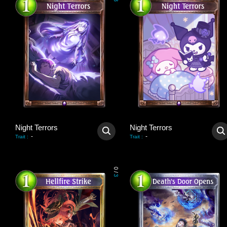
3
Night Terrors
Night Terrors
-
-
Trait
:
Trait
:
0
/
3