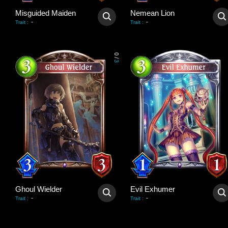
Misguided Maiden
Nemean Lion
-
-
Trait
:
Trait
:
0
/
3
Ghoul Wielder
Evil Exhumer
-
-
Trait
:
Trait
: