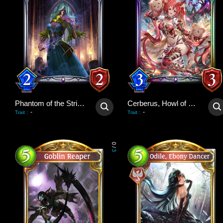
Phantom of the Strings
Cerberus, Howl of Hades
-
-
Trait
:
Trait
:
0
/
3