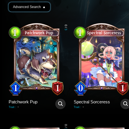
Advanced Search
▲
0
/
3
Patchwork Pup
Spectral Sorceress
-
-
Trait
:
Trait
:
0
/