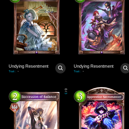
Undying Resentment
Undying Resentment
-
-
Trait
:
Trait
:
0
/
3