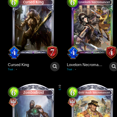
Cursed King
Lovelorn Necromancer
-
-
Trait
:
Trait
:
0
/
3