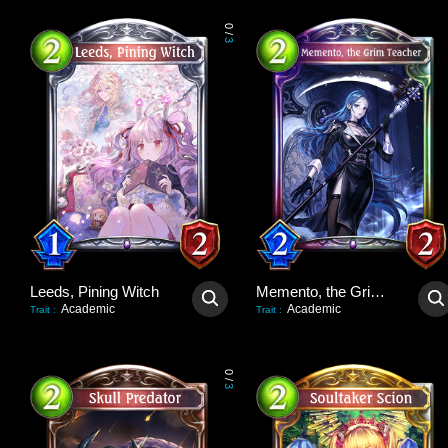
0
/
3
Leeds, Pining Witch
Memento, the Grim Teacher
Academic
Academic
Trait
:
Trait
:
0
/
3