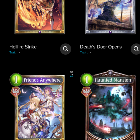
Hellfire Strike
Death's Door Opens
-
-
Trait
:
Trait
:
0
/
3