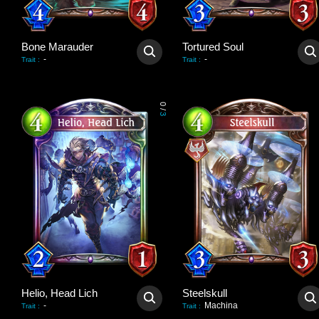
Bone Marauder
Tortured Soul
-
-
Trait
:
Trait
:
0
/
3
Helio, Head Lich
Steelskull
-
Machina
Trait
:
Trait
: