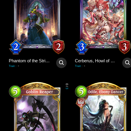
Phantom of the Strings
Cerberus, Howl of Hades
-
-
Trait
:
Trait
:
0
/
3