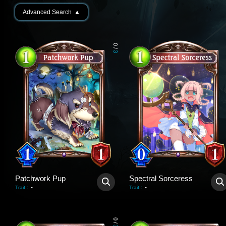
Advanced Search
▲
0
/
3
Patchwork Pup
Spectral Sorceress
-
-
Trait
:
Trait
:
0
/