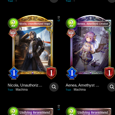
-
-
Trait
:
Trait
:
0
/
3
Nicola, Unauthorized Hope
Aenea, Amethyst Creator
Machina
Machina
Trait
:
Trait
:
0
/
3