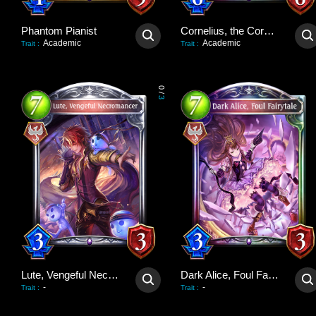
Phantom Pianist
Cornelius, the Corpse King
Academic
Academic
Trait
:
Trait
:
0
/
3
Lute, Vengeful Necromancer
Dark Alice, Foul Fairytale
-
-
Trait
:
Trait
: