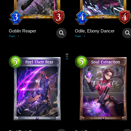
Goblin Reaper
Odile, Ebony Dancer
-
-
Trait
:
Trait
:
0
/
3