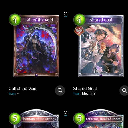
0
/
3
Call of the Void
Shared Goal
-
Machina
Trait
:
Trait
:
0
/
3