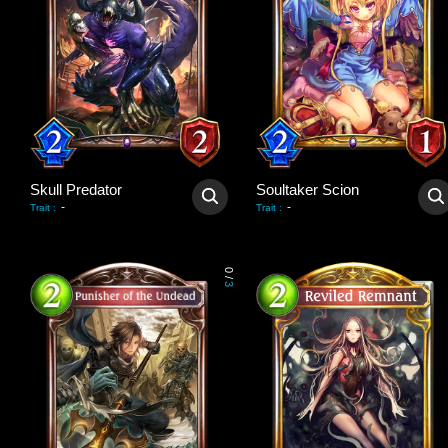
Skull Predator
Soultaker Scion
-
-
Trait
:
Trait
:
0
/
3