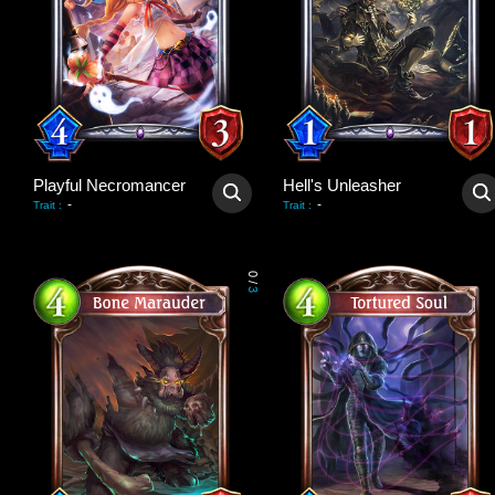
Playful Necromancer
Hell's Unleasher
-
-
Trait
:
Trait
:
0
/
3