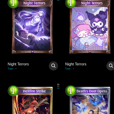
3
Night Terrors
Night Terrors
-
-
Trait
:
Trait
:
0
/
3