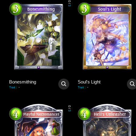
0
/
3
Bonesmithing
Soul's Light
-
-
Trait
:
Trait
:
0
/
3