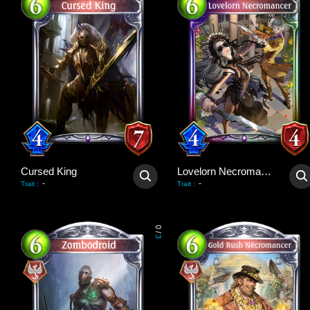
Cursed King
Lovelorn Necromancer
-
-
Trait
:
Trait
:
0
/
3