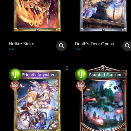
Hellfire Strike
Death's Door Opens
-
-
Trait
:
Trait
:
0
/
3