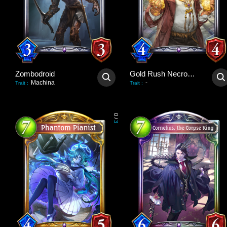
Zombodroid
Gold Rush Necromancer
Machina
-
Trait
:
Trait
:
0
/
3