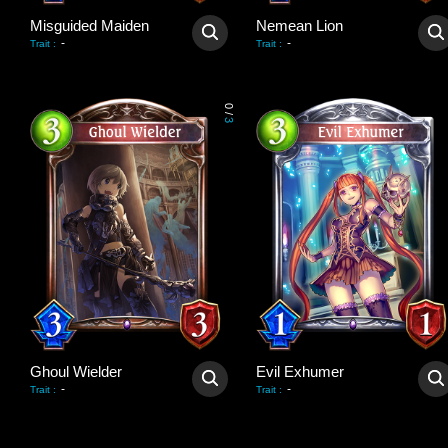
Misguided Maiden
Nemean Lion
-
-
Trait
:
Trait
:
0
/
3
Ghoul Wielder
Evil Exhumer
-
-
Trait
:
Trait
: