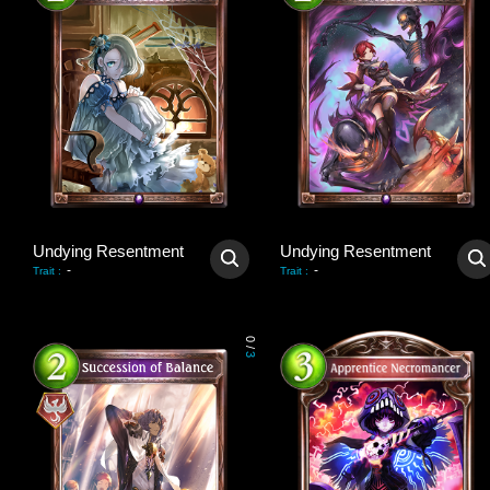
Undying Resentment
Undying Resentment
-
-
Trait
:
Trait
:
0
/
3