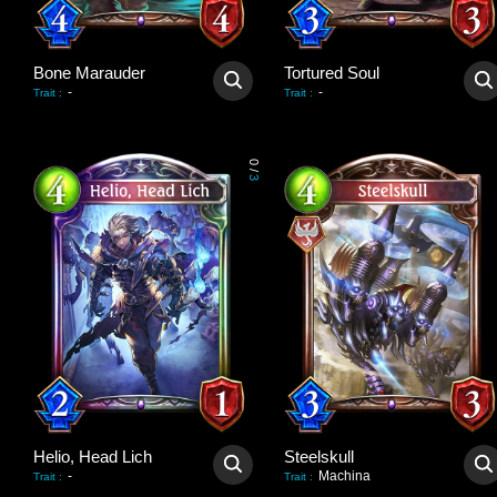
Bone Marauder
Tortured Soul
-
-
Trait
:
Trait
:
0
/
3
Helio, Head Lich
Steelskull
-
Machina
Trait
:
Trait
: