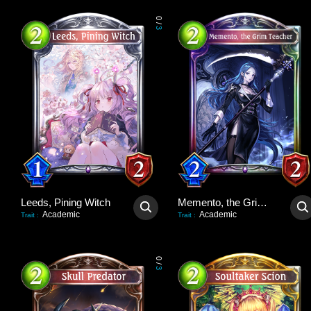
0
/
3
Leeds, Pining Witch
Memento, the Grim Teacher
Academic
Academic
Trait
:
Trait
:
0
/
3