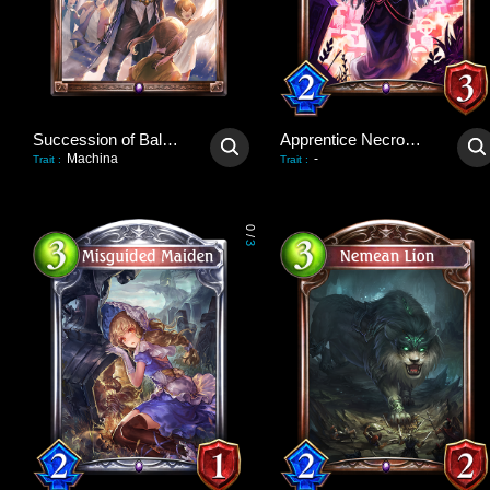
Succession of Balance
Apprentice Necromancer
Machina
-
Trait
:
Trait
:
0
/
3