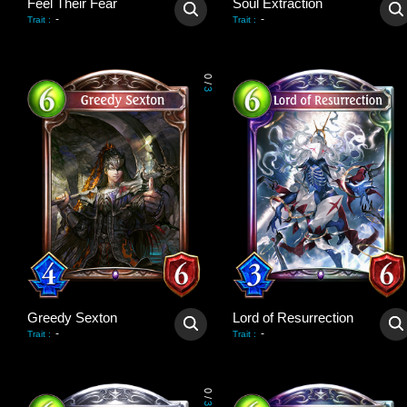
Feel Their Fear
Soul Extraction
-
-
Trait
:
Trait
:
0
/
3
Greedy Sexton
Lord of Resurrection
-
-
Trait
:
Trait
:
0
/
3