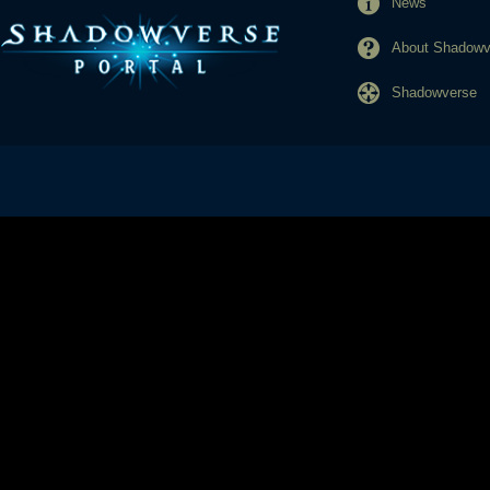
News
About Shadowve
Shadowverse