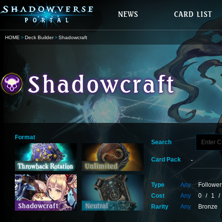
HOME
Deck Builder
Shadowcraft
Format
Search
Card Pack
Type
Any
Follower
Cost
Any
0
/
1
/
Rarity
Any
Bronze