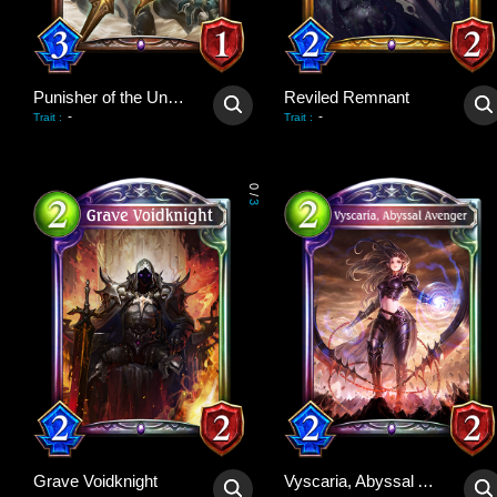
Punisher of the Undead
Reviled Remnant
-
-
Trait
:
Trait
:
0
/
3
Grave Voidknight
Vyscaria, Abyssal Avenger