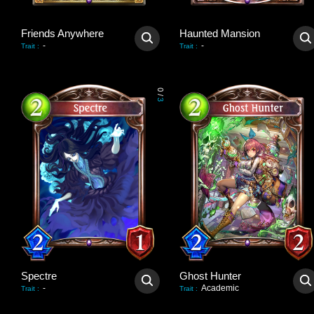
Friends Anywhere
Haunted Mansion
-
-
Trait
:
Trait
:
0
/
3
Spectre
Ghost Hunter
-
Academic
Trait
:
Trait
: