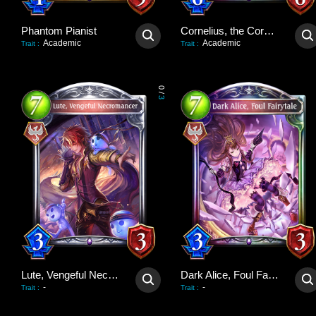
Phantom Pianist
Cornelius, the Corpse King
Academic
Academic
Trait
:
Trait
:
0
/
3
Lute, Vengeful Necromancer
Dark Alice, Foul Fairytale
-
-
Trait
:
Trait
: