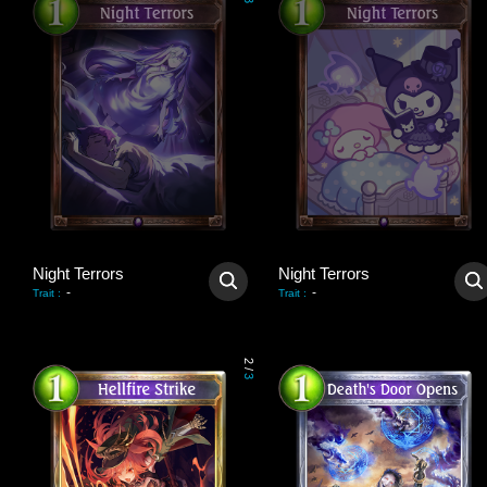
3
Night Terrors
Night Terrors
-
-
Trait
:
Trait
:
2
/
3