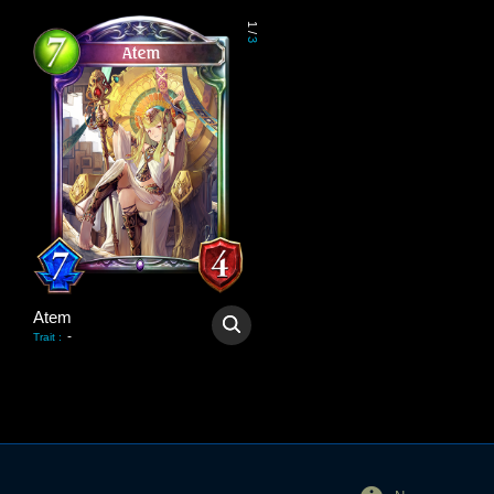
1
/
3
Atem
-
Trait
: