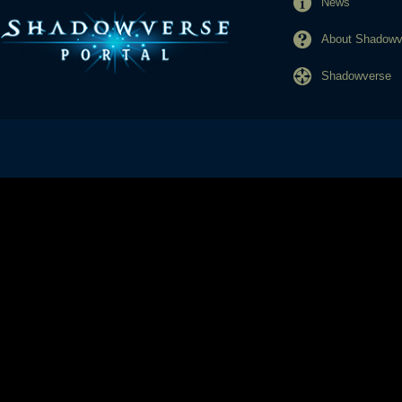
News
About Shadowve
Shadowverse