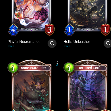
Playful Necromancer
Hell's Unleasher
-
-
Trait
:
Trait
:
0
/
3