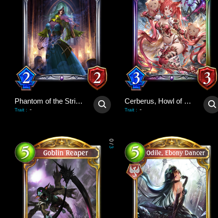
Phantom of the Strings
Cerberus, Howl of Hades
-
-
Trait
:
Trait
:
0
/
3