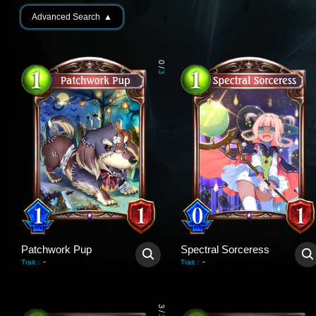
Advanced Search
▲
0
/
3
Patchwork Pup
Spectral Sorceress
-
-
Trait
:
Trait
:
3
/