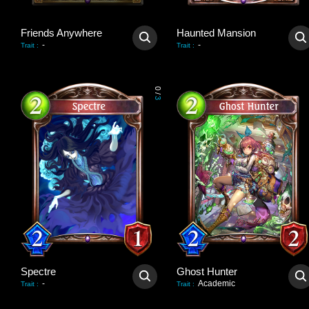
Friends Anywhere
Haunted Mansion
-
-
Trait
:
Trait
:
0
/
3
Spectre
Ghost Hunter
-
Academic
Trait
:
Trait
: