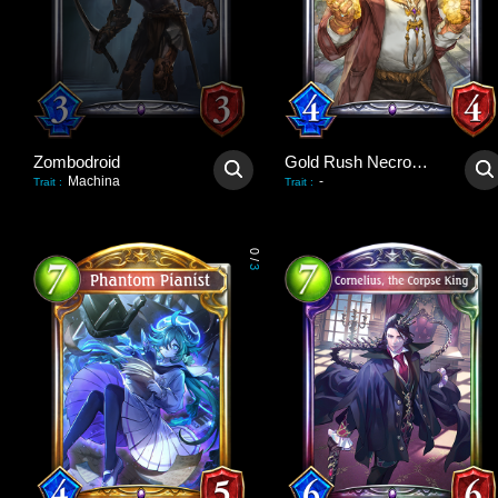
Zombodroid
Gold Rush Necromancer
Machina
-
Trait
:
Trait
:
0
/
3