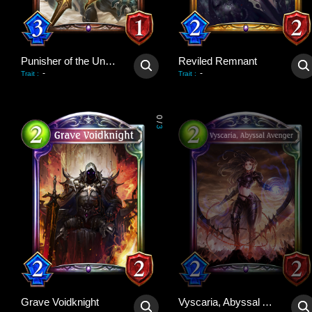
Punisher of the Undead
Reviled Remnant
-
-
Trait
:
Trait
:
0
/
3
Grave Voidknight
Vyscaria, Abyssal Avenger