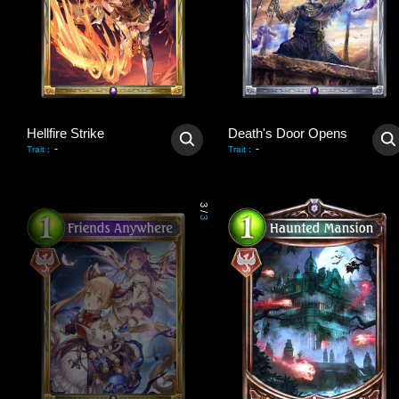
Hellfire Strike
Death's Door Opens
-
-
Trait
:
Trait
:
3
/
3