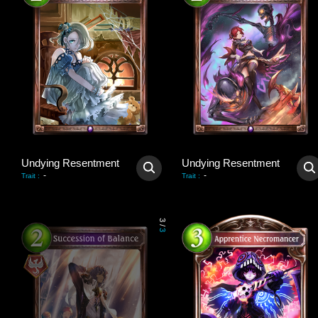
Undying Resentment
Undying Resentment
-
-
Trait
:
Trait
:
3
/
3