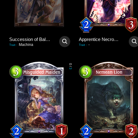
Succession of Balance
Apprentice Necromancer
Machina
-
Trait
:
Trait
:
0
/
3