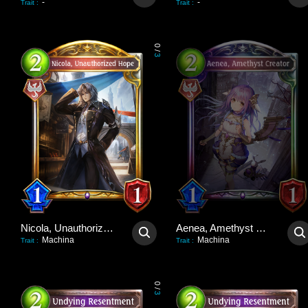
-
-
Trait
:
Trait
:
0
/
3
Nicola, Unauthorized Hope
Aenea, Amethyst Creator
Machina
Machina
Trait
:
Trait
:
0
/
3