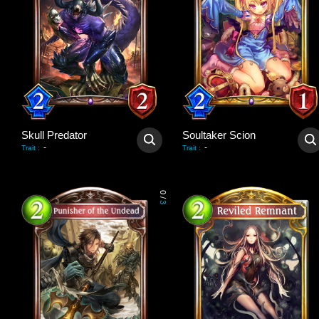
Skull Predator
Soultaker Scion
-
-
Trait
:
Trait
:
0
/
3