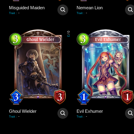
Misguided Maiden
Nemean Lion
-
-
Trait
:
Trait
:
0
/
3
Ghoul Wielder
Evil Exhumer
-
-
Trait
:
Trait
: