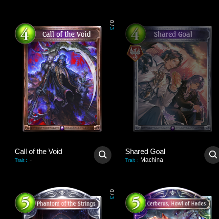
0
/
3
Call of the Void
Shared Goal
-
Machina
Trait
:
Trait
:
0
/
3