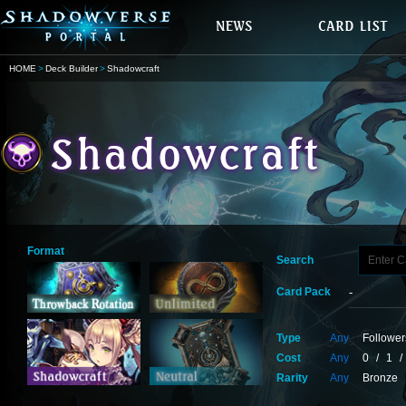
HOME
Deck Builder
Shadowcraft
Format
Search
Card Pack
Type
Any
Follower
Cost
Any
0
/
1
/
Rarity
Any
Bronze