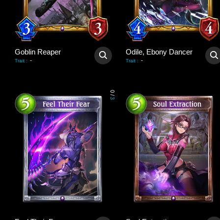
Goblin Reaper
Odile, Ebony Dancer
-
-
Trait
:
Trait
:
0
/
3