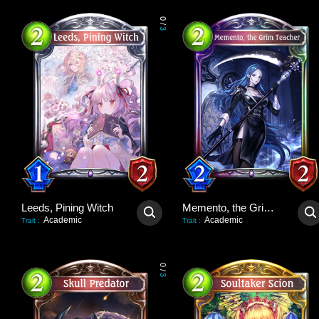
0
/
3
Leeds, Pining Witch
Memento, the Grim Teacher
Academic
Academic
Trait
:
Trait
:
0
/
3