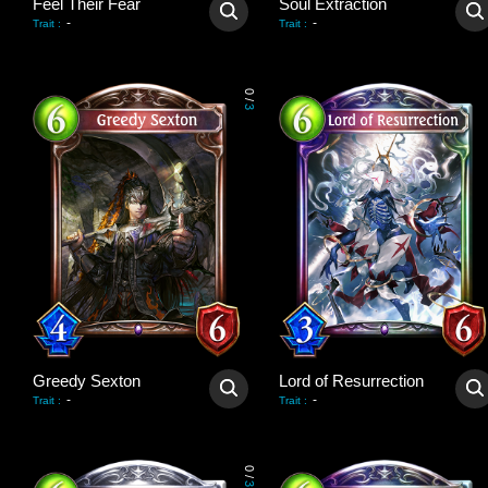
Feel Their Fear
Soul Extraction
-
-
Trait
:
Trait
:
0
/
3
Greedy Sexton
Lord of Resurrection
-
-
Trait
:
Trait
:
0
/
3