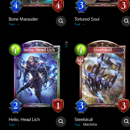
Bone Marauder
Tortured Soul
-
-
Trait
:
Trait
:
0
/
3
Helio, Head Lich
Steelskull
-
Machina
Trait
:
Trait
: