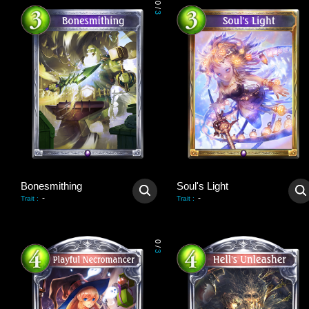
0
/
3
Bonesmithing
Soul's Light
-
-
Trait
:
Trait
:
0
/
3