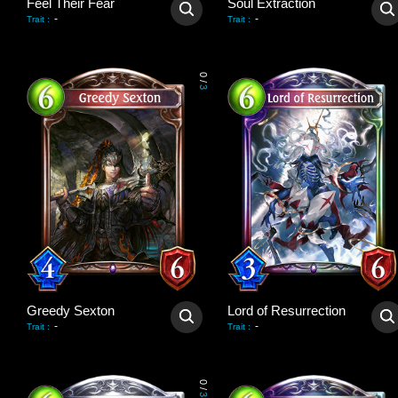
Feel Their Fear
Soul Extraction
-
-
Trait
:
Trait
:
0
/
3
Greedy Sexton
Lord of Resurrection
-
-
Trait
:
Trait
:
0
/
3