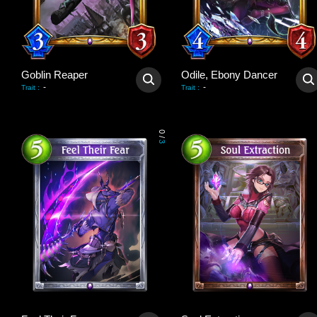
Goblin Reaper
Odile, Ebony Dancer
-
-
Trait
:
Trait
:
0
/
3