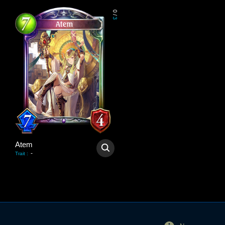
0
/
3
Atem
-
Trait
: