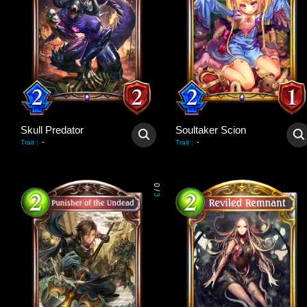
Skull Predator
Soultaker Scion
-
-
Trait
:
Trait
:
0
/
3