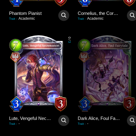
Phantom Pianist
Cornelius, the Corpse King
Academic
Academic
Trait
:
Trait
:
0
/
3
Lute, Vengeful Necromancer
Dark Alice, Foul Fairytale
-
-
Trait
:
Trait
: