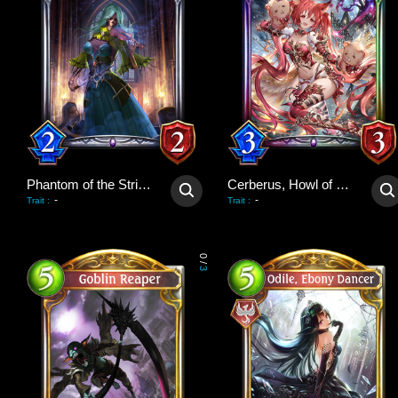
Phantom of the Strings
Cerberus, Howl of Hades
-
-
Trait
:
Trait
:
0
/
3