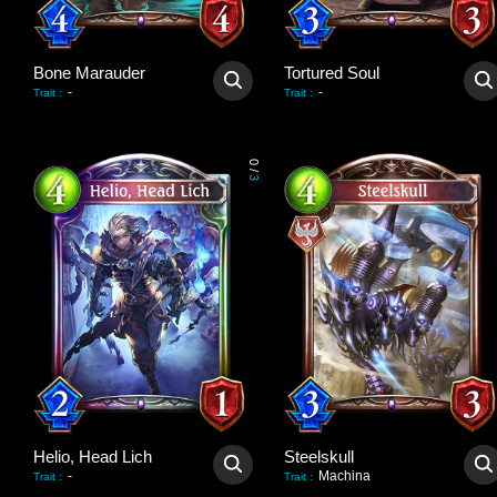
Bone Marauder
Tortured Soul
-
-
Trait
:
Trait
:
0
/
3
Helio, Head Lich
Steelskull
-
Machina
Trait
:
Trait
: