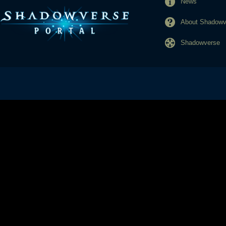
News
About Shadowve
Shadowverse