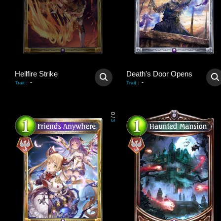
Hellfire Strike
Death's Door Opens
-
-
Trait
:
Trait
:
0
/
3