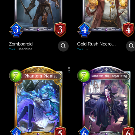
Zombodroid
Gold Rush Necromancer
Machina
-
Trait
:
Trait
:
0
/
3