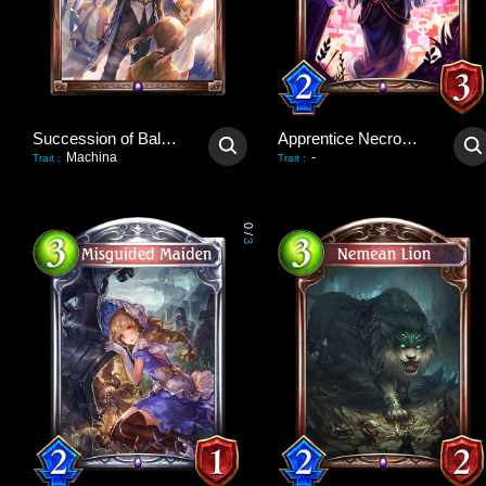
Succession of Balance
Apprentice Necromancer
Machina
-
Trait
:
Trait
:
0
/
3