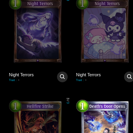
3
Night Terrors
Night Terrors
-
-
Trait
:
Trait
:
3
/
3