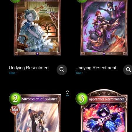
Undying Resentment
Undying Resentment
-
-
Trait
:
Trait
:
0
/
3