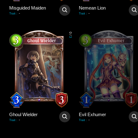
Misguided Maiden
Nemean Lion
-
-
Trait
:
Trait
:
0
/
3
Ghoul Wielder
Evil Exhumer
-
-
Trait
:
Trait
: