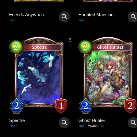
Friends Anywhere
Haunted Mansion
-
-
Trait
:
Trait
:
0
/
3
Spectre
Ghost Hunter
-
Academic
Trait
:
Trait
: