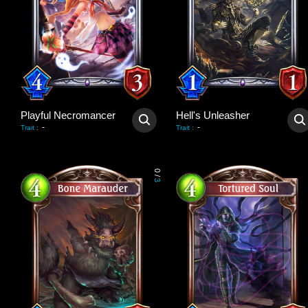
Playful Necromancer
Hell's Unleasher
-
-
Trait
:
Trait
:
0
/
3