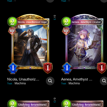
-
-
Trait
:
Trait
:
0
/
3
Nicola, Unauthorized Hope
Aenea, Amethyst Creator
Machina
Machina
Trait
:
Trait
:
0
/
3