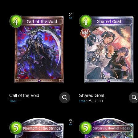
0
/
3
Call of the Void
Shared Goal
-
Machina
Trait
:
Trait
:
0
/
3