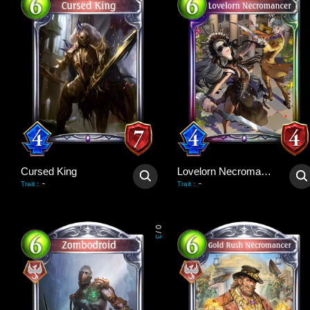
Cursed King
Lovelorn Necromancer
-
-
Trait
:
Trait
:
0
/
3