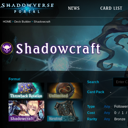
HOME
Deck Builder
Shadowcraft
Format
Search
Card Pack
Type
Any
Follower
Cost
Any
0
/
1
/
Rarity
Any
Bronze