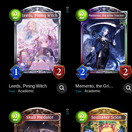
0
/
3
Leeds, Pining Witch
Memento, the Grim Teacher
Academic
Academic
Trait
:
Trait
:
0
/
3