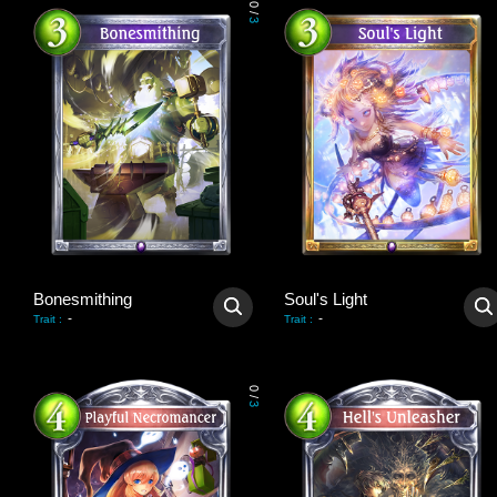
0
/
3
Bonesmithing
Soul's Light
-
-
Trait
:
Trait
:
0
/
3