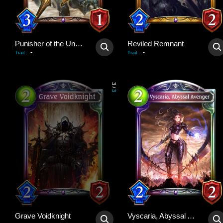
Punisher of the Undead
Reviled Remnant
-
-
Trait
:
Trait
:
3
/
3
Grave Voidknight
Vyscaria, Abyssal Avenger