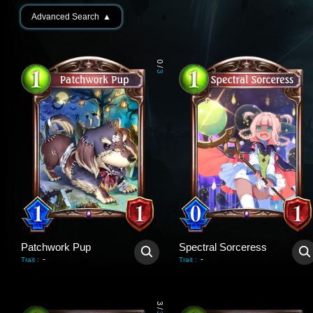
Advanced Search
▲
0
/
3
Patchwork Pup
Spectral Sorceress
-
-
Trait
:
Trait
:
3
/