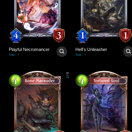
Playful Necromancer
Hell's Unleasher
-
-
Trait
:
Trait
:
0
/
3