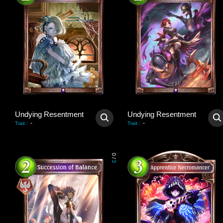
Undying Resentment
Undying Resentment
-
-
Trait
:
Trait
:
0
/
3