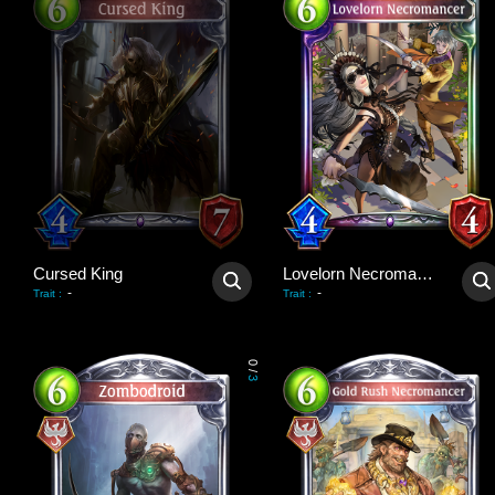
Cursed King
Lovelorn Necromancer
-
-
Trait
:
Trait
:
0
/
3