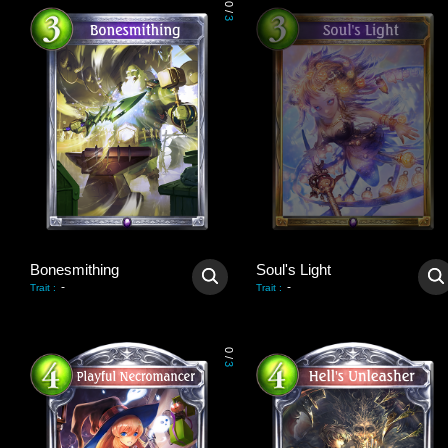
0
/
3
Bonesmithing
Soul's Light
-
-
Trait
:
Trait
:
0
/
3