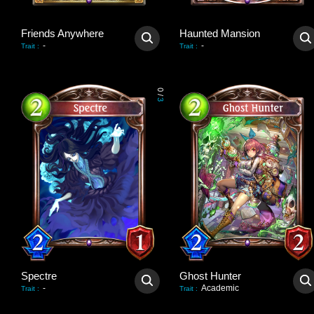
Friends Anywhere
Haunted Mansion
-
-
Trait
:
Trait
:
0
/
3
Spectre
Ghost Hunter
-
Academic
Trait
:
Trait
: