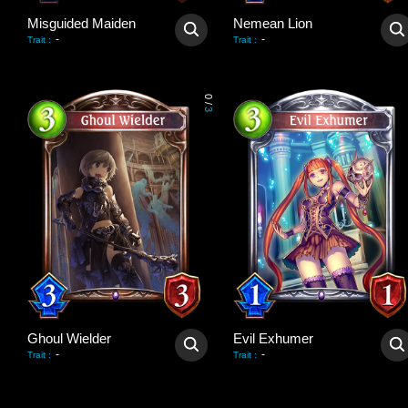
Misguided Maiden
Nemean Lion
-
-
Trait
:
Trait
:
0
/
3
Ghoul Wielder
Evil Exhumer
-
-
Trait
:
Trait
: