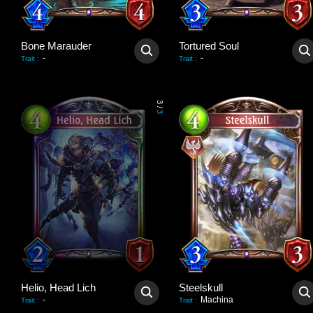
Bone Marauder
Tortured Soul
-
-
Trait
:
Trait
:
3
/
3
Helio, Head Lich
Steelskull
-
Machina
Trait
:
Trait
: