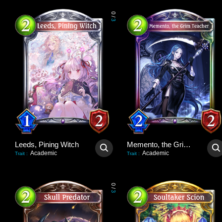
0
/
3
Leeds, Pining Witch
Memento, the Grim Teacher
Academic
Academic
Trait
:
Trait
:
0
/
3