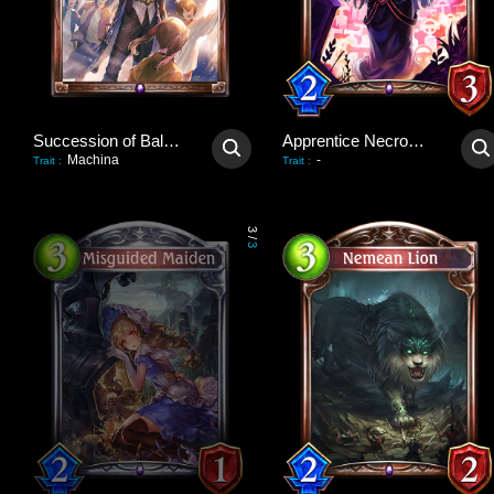
Succession of Balance
Apprentice Necromancer
Machina
-
Trait
:
Trait
:
3
/
3