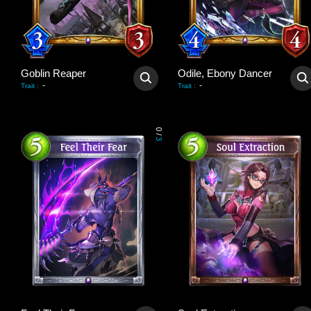
Goblin Reaper
Odile, Ebony Dancer
-
-
Trait
:
Trait
:
0
/
3