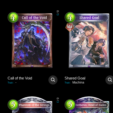
0
/
3
Call of the Void
Shared Goal
-
Machina
Trait
:
Trait
:
0
/
3