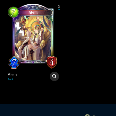
0
/
3
Atem
-
Trait
: