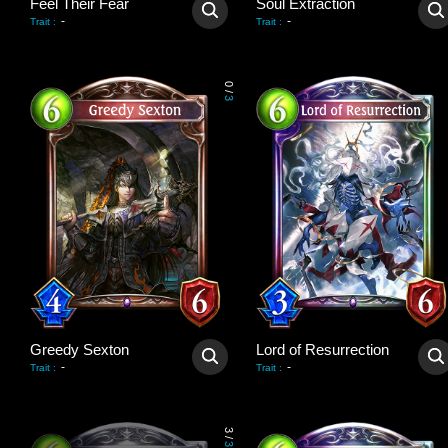
Feel Their Fear
Soul Extraction
-
-
Trait
:
Trait
:
0
/
3
Greedy Sexton
Lord of Resurrection
-
-
Trait
:
Trait
:
3
/
3