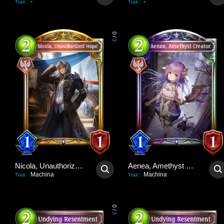
-
-
Trait
:
Trait
:
0
/
3
Nicola, Unauthorized Hope
Aenea, Amethyst Creator
Machina
Machina
Trait
:
Trait
:
0
/
3