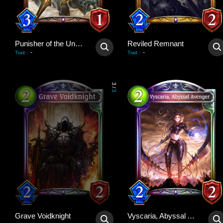
Punisher of the Undead
Reviled Remnant
-
-
Trait
:
Trait
:
3
/
3
Grave Voidknight
Vyscaria, Abyssal Avenger