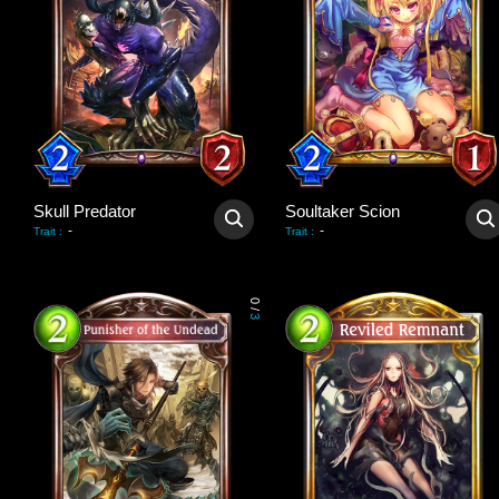
Skull Predator
Soultaker Scion
-
-
Trait
:
Trait
:
0
/
3