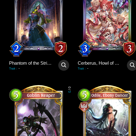
Phantom of the Strings
Cerberus, Howl of Hades
-
-
Trait
:
Trait
:
0
/
3