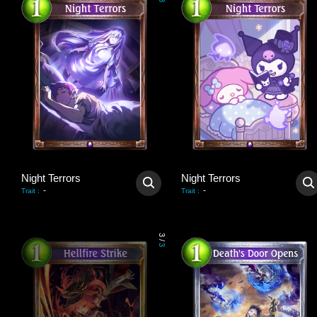
3
Night Terrors
Night Terrors
-
-
Trait
:
Trait
:
3
/
3