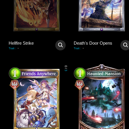
Hellfire Strike
Death's Door Opens
-
-
Trait
:
Trait
:
0
/
3