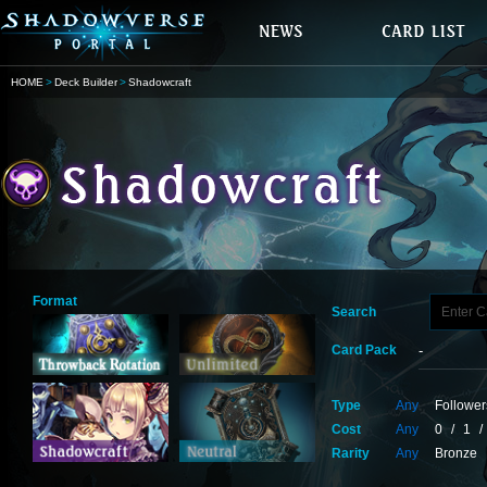
HOME
Deck Builder
Shadowcraft
Format
Search
Card Pack
Type
Any
Follower
Cost
Any
0
/
1
/
Rarity
Any
Bronze