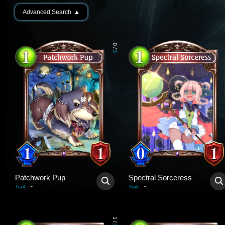
Advanced Search
▲
0
/
3
Patchwork Pup
Spectral Sorceress
-
-
Trait
:
Trait
:
1
/