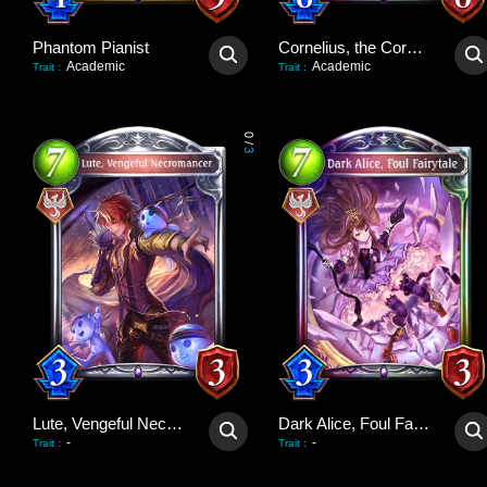
Phantom Pianist
Cornelius, the Corpse King
Academic
Academic
Trait
:
Trait
:
0
/
3
Lute, Vengeful Necromancer
Dark Alice, Foul Fairytale
-
-
Trait
:
Trait
: