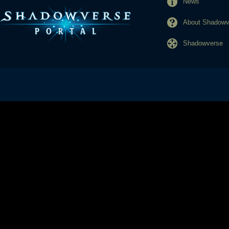
News
About Shadowve
Shadowverse