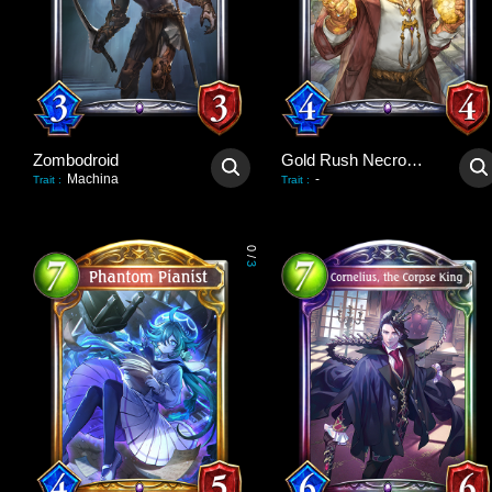
Zombodroid
Gold Rush Necromancer
Machina
-
Trait
:
Trait
:
0
/
3