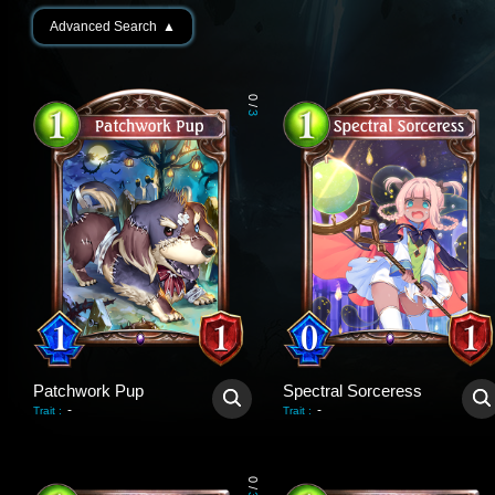
Advanced Search
▲
0
/
3
Patchwork Pup
Spectral Sorceress
-
-
Trait
:
Trait
:
0
/