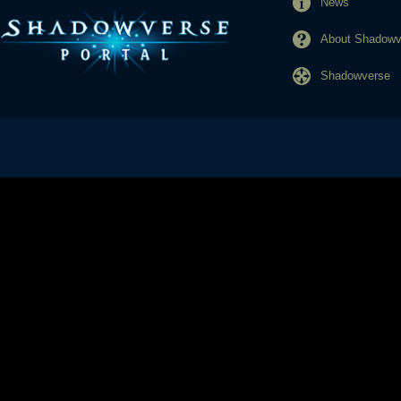
News
About Shadowve
Shadowverse