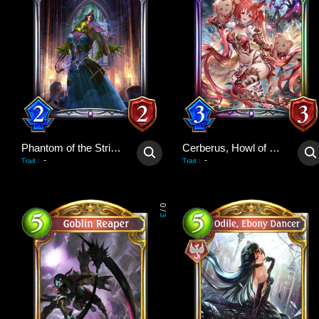
Phantom of the Strings
Cerberus, Howl of Hades
-
-
Trait
:
Trait
:
0
/
3