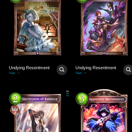
Undying Resentment
Undying Resentment
-
-
Trait
:
Trait
:
0
/
3