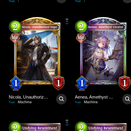
-
-
Trait
:
Trait
:
0
/
3
Nicola, Unauthorized Hope
Aenea, Amethyst Creator
Machina
Machina
Trait
:
Trait
:
0
/
3