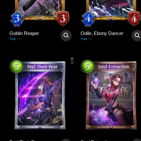
Goblin Reaper
Odile, Ebony Dancer
-
-
Trait
:
Trait
:
0
/
3