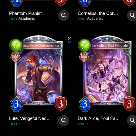
Phantom Pianist
Cornelius, the Corpse King
Academic
Academic
Trait
:
Trait
:
0
/
3
Lute, Vengeful Necromancer
Dark Alice, Foul Fairytale
-
-
Trait
:
Trait
: