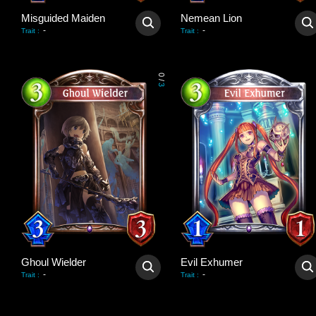
Misguided Maiden
Nemean Lion
-
-
Trait
:
Trait
:
0
/
3
Ghoul Wielder
Evil Exhumer
-
-
Trait
:
Trait
: