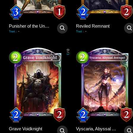
Punisher of the Undead
Reviled Remnant
-
-
Trait
:
Trait
:
0
/
3
Grave Voidknight
Vyscaria, Abyssal Avenger