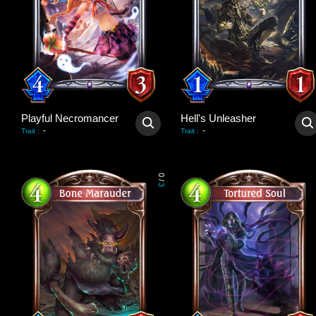
Playful Necromancer
Hell's Unleasher
-
-
Trait
:
Trait
:
0
/
3