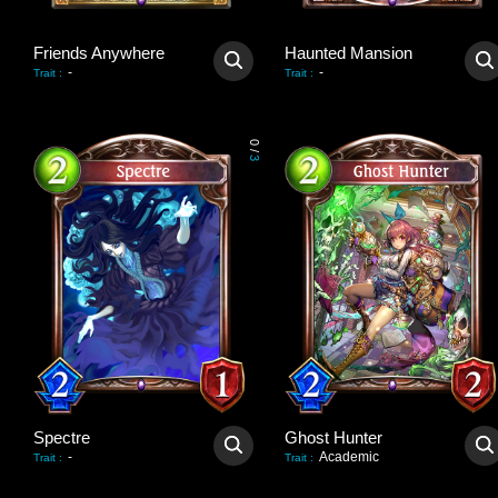
Friends Anywhere
Haunted Mansion
-
-
Trait
:
Trait
:
0
/
3
Spectre
Ghost Hunter
-
Academic
Trait
:
Trait
: