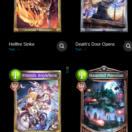
Hellfire Strike
Death's Door Opens
-
-
Trait
:
Trait
:
0
/
3