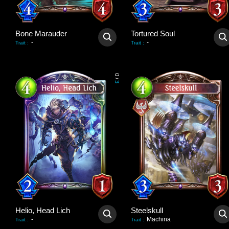
Bone Marauder
Tortured Soul
-
-
Trait
:
Trait
:
0
/
3
Helio, Head Lich
Steelskull
-
Machina
Trait
:
Trait
: