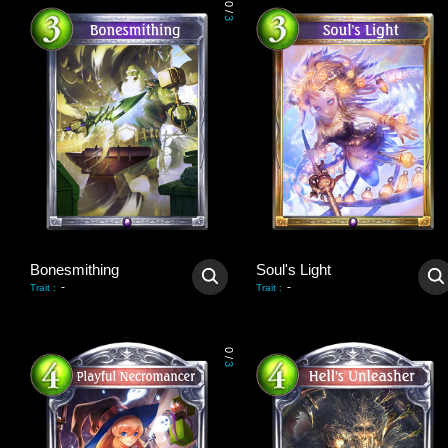
0
/
3
Bonesmithing
Soul's Light
-
-
Trait
:
Trait
:
0
/
3