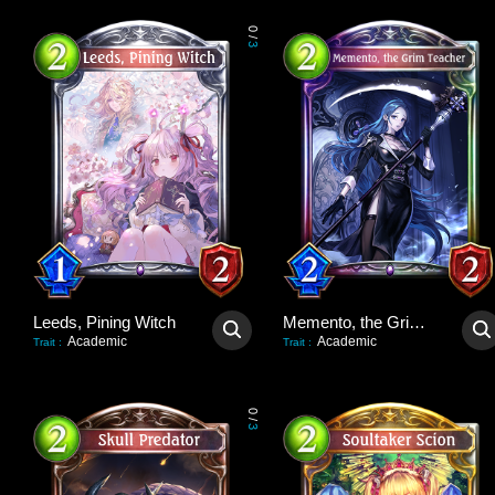
0
/
3
Leeds, Pining Witch
Memento, the Grim Teacher
Academic
Academic
Trait
:
Trait
:
0
/
3