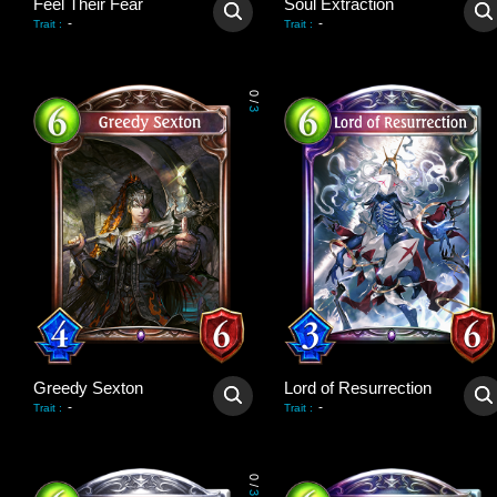
Feel Their Fear
Soul Extraction
-
-
Trait
:
Trait
:
0
/
3
Greedy Sexton
Lord of Resurrection
-
-
Trait
:
Trait
:
0
/
3