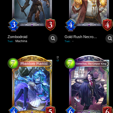
Zombodroid
Gold Rush Necromancer
Machina
-
Trait
:
Trait
:
0
/
3