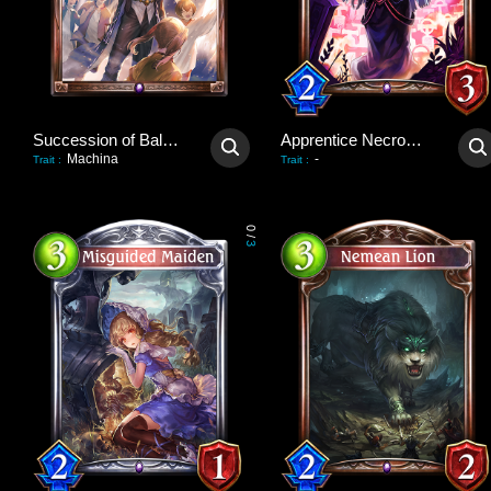
Succession of Balance
Apprentice Necromancer
Machina
-
Trait
:
Trait
:
0
/
3