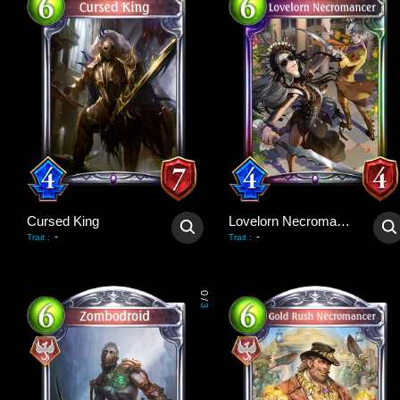
Cursed King
Lovelorn Necromancer
-
-
Trait
:
Trait
:
0
/
3