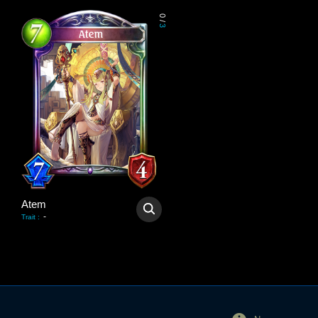
0
/
3
Atem
-
Trait
: