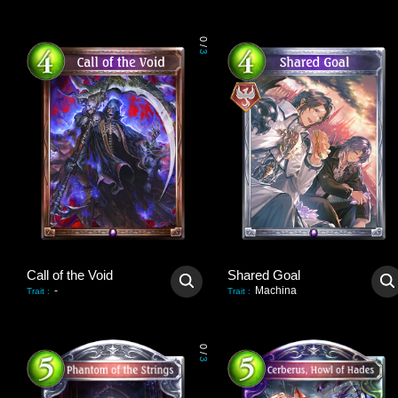
0
/
3
Call of the Void
Shared Goal
-
Machina
Trait
:
Trait
:
0
/
3