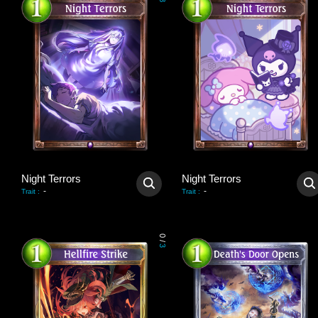
3
Night Terrors
Night Terrors
-
-
Trait
:
Trait
:
0
/
3