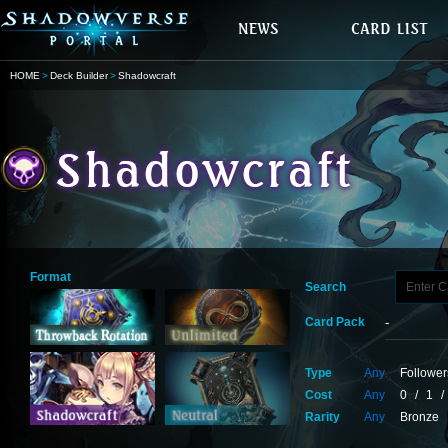
HOME
Deck Builder
Shadowcraft
Format
Search
Card Pack
Type
Any
Follower
Cost
Any
0
/
1
/
Rarity
Any
Bronze