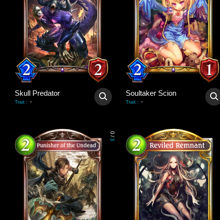
Skull Predator
Soultaker Scion
-
-
Trait
:
Trait
:
0
/
3