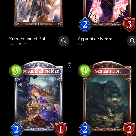
Succession of Balance
Apprentice Necromancer
Machina
-
Trait
:
Trait
:
0
/
3