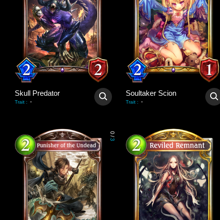
Skull Predator
Soultaker Scion
-
-
Trait
:
Trait
:
0
/
3