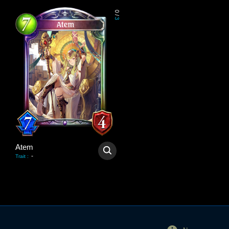
0
/
3
Atem
-
Trait
: