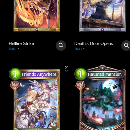
Hellfire Strike
Death's Door Opens
-
-
Trait
:
Trait
:
0
/
3