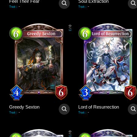
Feel Their Fear
Soul Extraction
-
-
Trait
:
Trait
:
0
/
3
Greedy Sexton
Lord of Resurrection
-
-
Trait
:
Trait
:
0
/
3