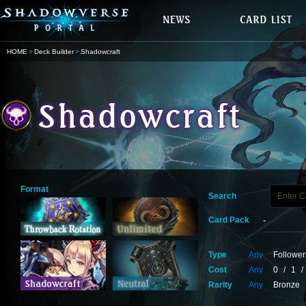
HOME
Deck Builder
Shadowcraft
Format
Search
Card Pack
Type
Any
Follower
Cost
Any
0
/
1
/
Rarity
Any
Bronze