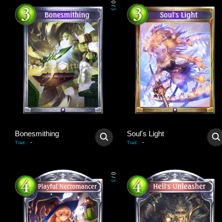
0
/
3
Bonesmithing
Soul's Light
-
-
Trait
:
Trait
:
0
/
3