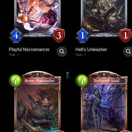
Playful Necromancer
Hell's Unleasher
-
-
Trait
:
Trait
:
0
/
3