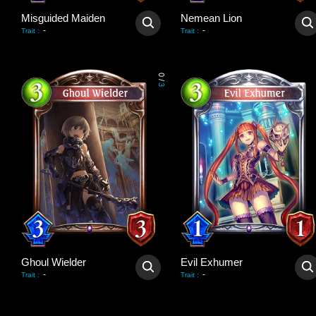
Misguided Maiden
Nemean Lion
-
-
Trait
:
Trait
:
0
/
3
Ghoul Wielder
Evil Exhumer
-
-
Trait
:
Trait
: