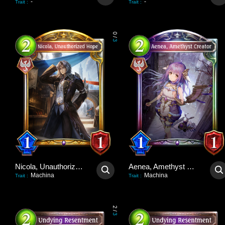
-
-
Trait
:
Trait
:
0
/
3
Nicola, Unauthorized Hope
Aenea, Amethyst Creator
Machina
Machina
Trait
:
Trait
:
2
/
3