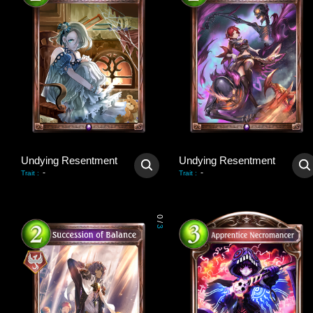
Undying Resentment
Undying Resentment
-
-
Trait
:
Trait
:
0
/
3