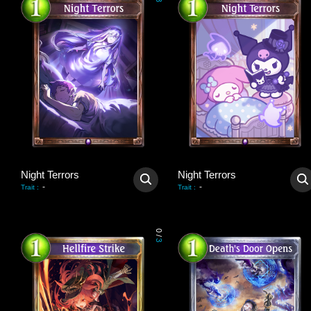
3
Night Terrors
Night Terrors
-
-
Trait
:
Trait
:
0
/
3