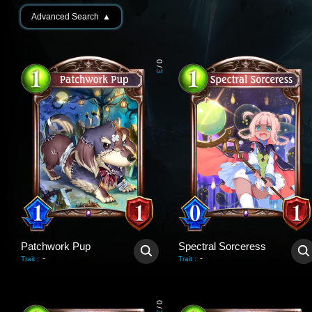
Advanced Search
▲
0
/
3
Patchwork Pup
Spectral Sorceress
-
-
Trait
:
Trait
:
0
/