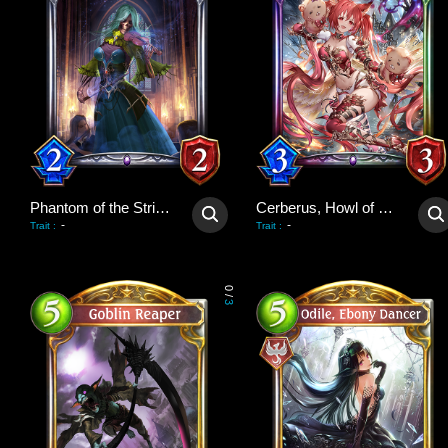
Phantom of the Strings
Cerberus, Howl of Hades
-
-
Trait
:
Trait
:
0
/
3