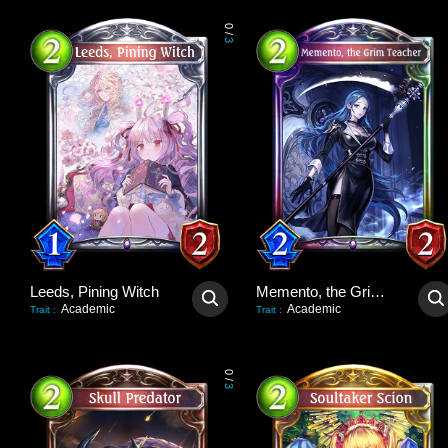
0
/
3
Leeds, Pining Witch
Memento, the Grim Teacher
Academic
Academic
Trait
:
Trait
:
0
/
3