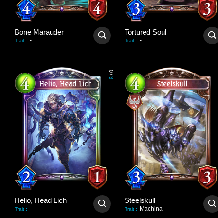
Bone Marauder
Tortured Soul
-
-
Trait
:
Trait
:
0
/
3
Helio, Head Lich
Steelskull
-
Machina
Trait
:
Trait
: