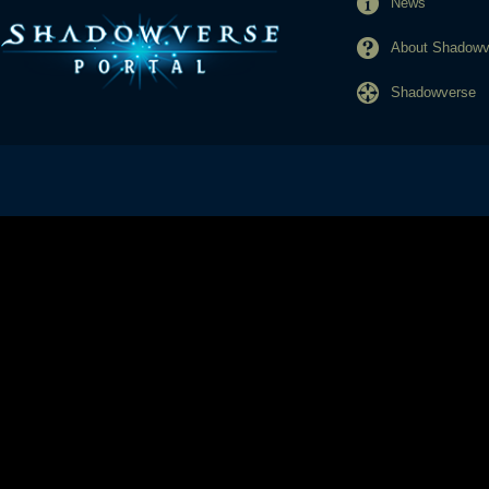
News
About Shadowve
Shadowverse