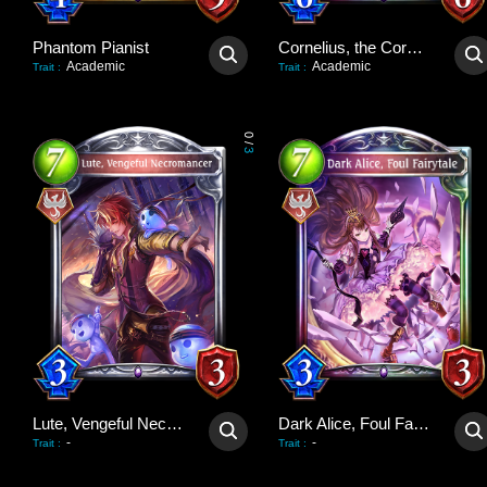
Phantom Pianist
Cornelius, the Corpse King
Academic
Academic
Trait
:
Trait
:
0
/
3
Lute, Vengeful Necromancer
Dark Alice, Foul Fairytale
-
-
Trait
:
Trait
: