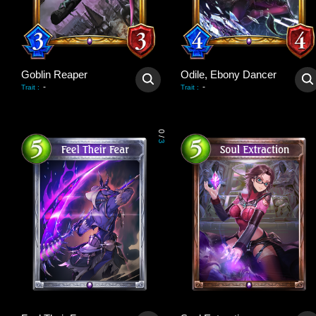
Goblin Reaper
Odile, Ebony Dancer
-
-
Trait
:
Trait
:
0
/
3