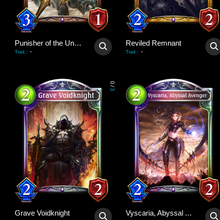
Punisher of the Undead
Reviled Remnant
-
-
Trait
:
Trait
:
0
/
3
Grave Voidknight
Vyscaria, Abyssal Avenger