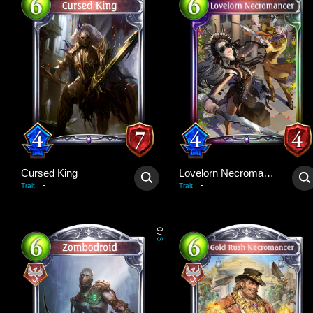
Cursed King
Lovelorn Necromancer
-
-
Trait
:
Trait
:
0
/
3