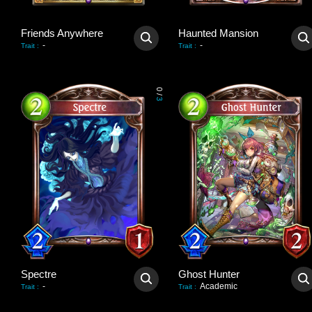
Friends Anywhere
Haunted Mansion
-
-
Trait
:
Trait
:
0
/
3
Spectre
Ghost Hunter
-
Academic
Trait
:
Trait
: