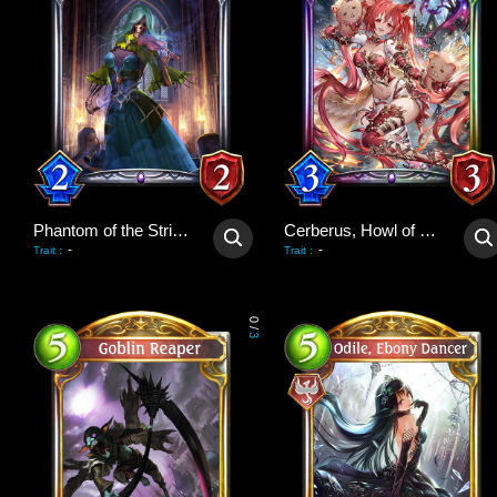
Phantom of the Strings
Cerberus, Howl of Hades
-
-
Trait
:
Trait
:
0
/
3