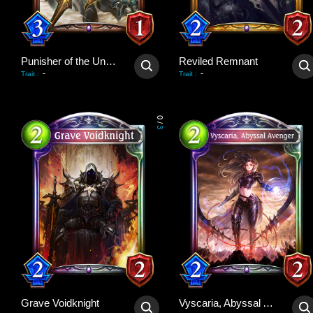
Punisher of the Undead
Reviled Remnant
-
-
Trait
:
Trait
:
0
/
3
Grave Voidknight
Vyscaria, Abyssal Avenger