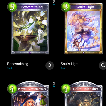
0
/
3
Bonesmithing
Soul's Light
-
-
Trait
:
Trait
:
0
/
3