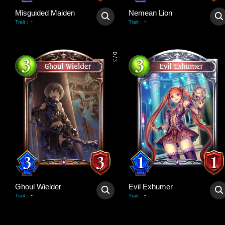
Misguided Maiden
Nemean Lion
-
-
Trait
:
Trait
:
0
/
3
Ghoul Wielder
Evil Exhumer
-
-
Trait
:
Trait
: