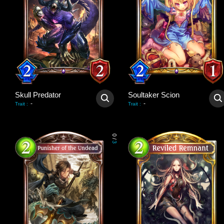
Skull Predator
Soultaker Scion
-
-
Trait
:
Trait
:
0
/
3