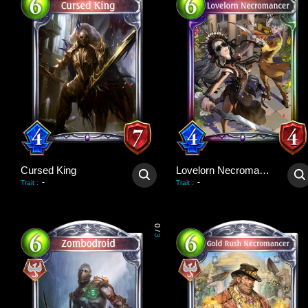
Cursed King
Lovelorn Necromancer
-
-
Trait
:
Trait
:
0
/
3