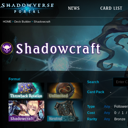
HOME
Deck Builder
Shadowcraft
Format
Search
Card Pack
Type
Any
Follower
Cost
Any
0
/
1
/
Rarity
Any
Bronze