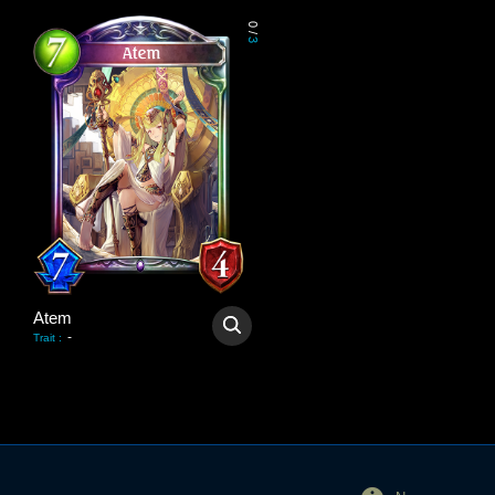
0
/
3
Atem
-
Trait
: