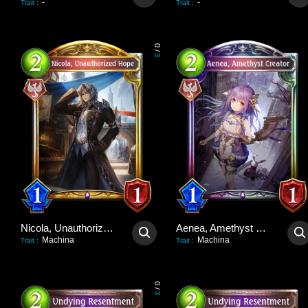
-
-
Trait
:
Trait
:
0
/
3
Nicola, Unauthorized Hope
Aenea, Amethyst Creator
Machina
Machina
Trait
:
Trait
:
0
/
3