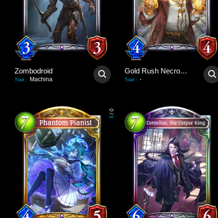
Zombodroid
Gold Rush Necromancer
Machina
-
Trait
:
Trait
:
0
/
3