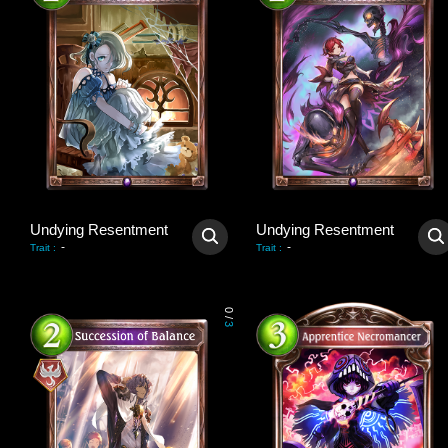
Undying Resentment
Undying Resentment
-
-
Trait
:
Trait
:
0
/
3