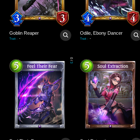
Goblin Reaper
Odile, Ebony Dancer
-
-
Trait
:
Trait
:
0
/
3