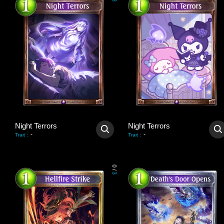
3
Night Terrors
Night Terrors
-
-
Trait
:
Trait
:
0
/
3