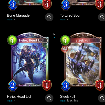
Bone Marauder
Tortured Soul
-
-
Trait
:
Trait
:
0
/
3
Helio, Head Lich
Steelskull
-
Machina
Trait
:
Trait
: