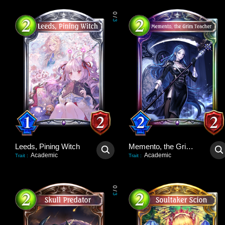
0
/
3
Leeds, Pining Witch
Memento, the Grim Teacher
Academic
Academic
Trait
:
Trait
:
0
/
3