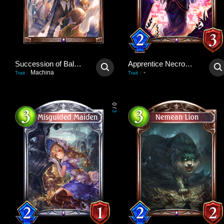
Succession of Balance
Apprentice Necromancer
Machina
-
Trait
:
Trait
:
0
/
3