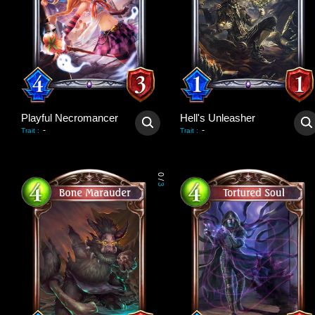
Playful Necromancer
Hell's Unleasher
-
-
Trait
:
Trait
:
0
/
3