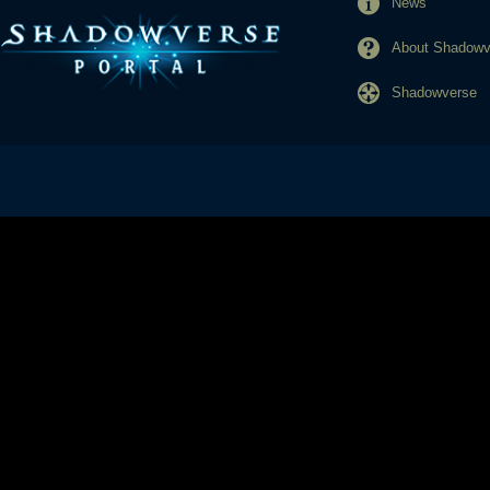
News
About Shadowve
Shadowverse