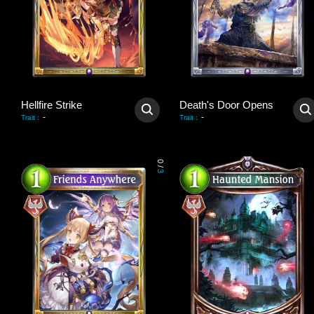
Hellfire Strike
Death's Door Opens
-
-
Trait
:
Trait
:
0
/
3