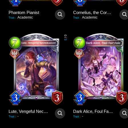
Phantom Pianist
Cornelius, the Corpse King
Academic
Academic
Trait
:
Trait
:
0
/
3
Lute, Vengeful Necromancer
Dark Alice, Foul Fairytale
-
-
Trait
:
Trait
: