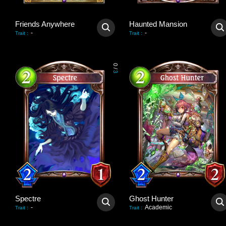
Friends Anywhere
Haunted Mansion
-
-
Trait
:
Trait
:
0
/
3
Spectre
Ghost Hunter
-
Academic
Trait
:
Trait
: