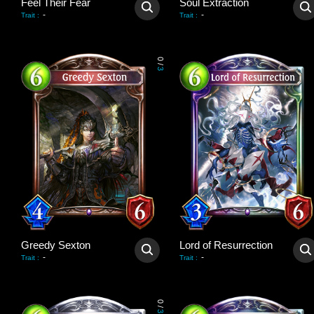
Feel Their Fear
Soul Extraction
-
-
Trait
:
Trait
:
0
/
3
Greedy Sexton
Lord of Resurrection
-
-
Trait
:
Trait
:
0
/
3