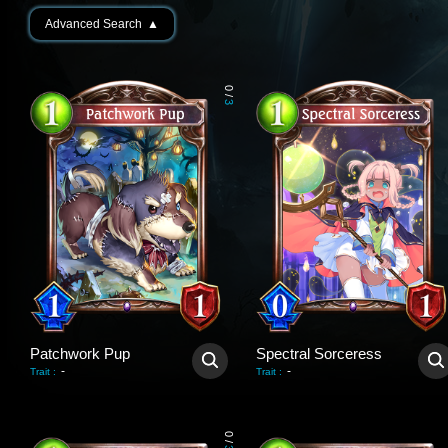
Advanced Search
▲
0
/
3
Patchwork Pup
Spectral Sorceress
-
-
Trait
:
Trait
:
0
/