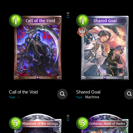
0
/
3
Call of the Void
Shared Goal
-
Machina
Trait
:
Trait
:
0
/
3