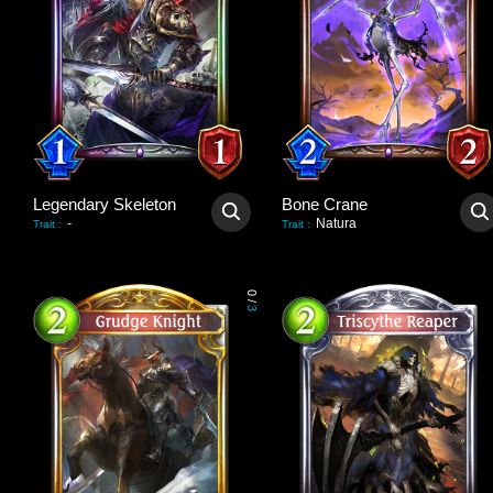
Legendary Skeleton
Bone Crane
-
Natura
Trait
:
Trait
:
0
/
3