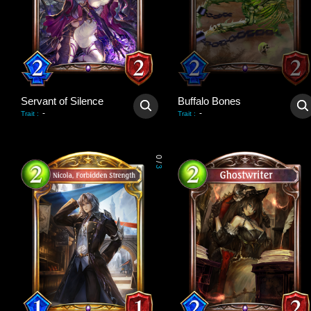
Servant of Silence
Buffalo Bones
-
-
Trait
:
Trait
:
0
/
3