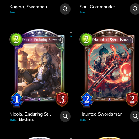
Kagero, Swordbound Soul
Soul Commander
-
-
Trait
:
Trait
:
0
/
3
Nicola, Enduring Steward
Haunted Swordsman
Machina
-
Trait
:
Trait
: