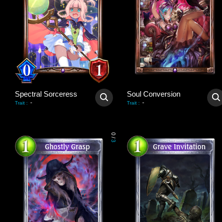
Spectral Sorceress
Soul Conversion
-
-
Trait
:
Trait
:
0
/
3