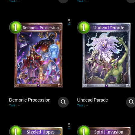
-
-
Trait
:
Trait
:
0
/
3
Demonic Procession
Undead Parade
-
-
Trait
:
Trait
:
0
/
3