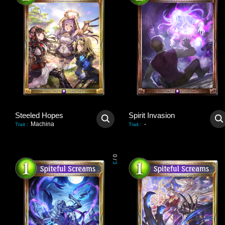
Steeled Hopes
Spirit Invasion
Machina
-
Trait
:
Trait
:
0
/
3