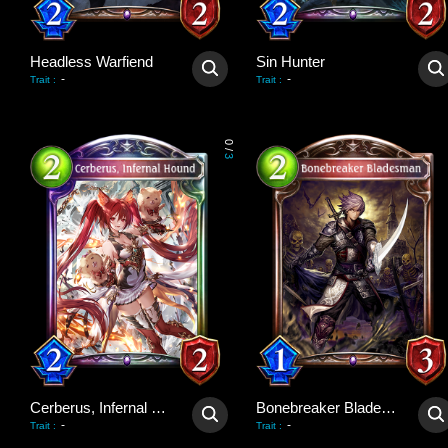
Headless Warfiend
Sin Hunter
-
-
Trait
:
Trait
:
0
/
3
Cerberus, Infernal Hound
Bonebreaker Bladesman
-
-
Trait
:
Trait
: