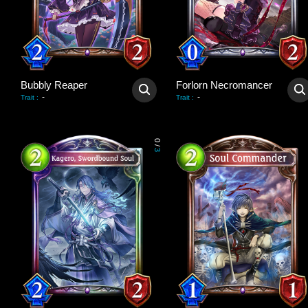
Bubbly Reaper
Forlorn Necromancer
-
-
Trait
:
Trait
:
0
/
3