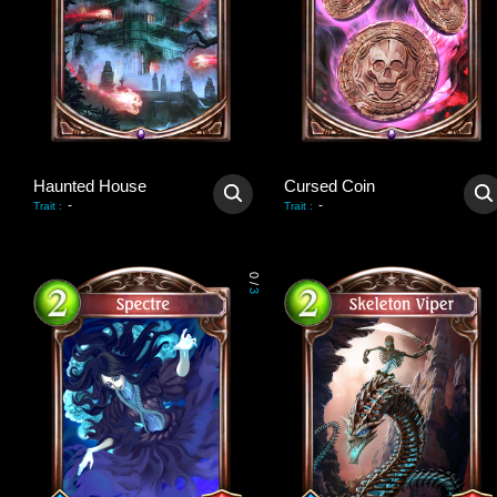
Haunted House
Cursed Coin
-
-
Trait
:
Trait
:
0
/
3