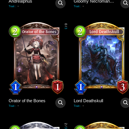
Andrealphus
Gloomy Necromancer
-
-
Trait
:
Trait
:
0
/
3
Orator of the Bones
Lord Deathskull
-
-
Trait
:
Trait
:
2
/
3