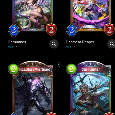
Cernunnos
Deathcat Reaper
-
-
Trait
:
Trait
:
0
/
3