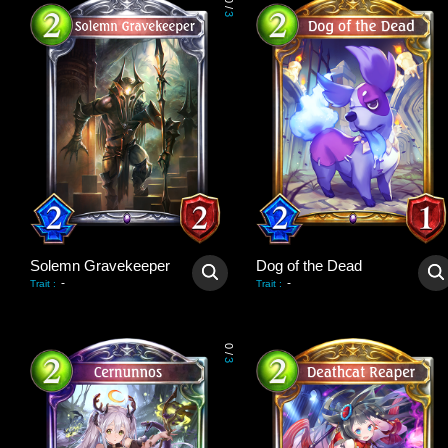
0
/
3
Solemn Gravekeeper
Dog of the Dead
-
-
Trait
:
Trait
:
0
/
3