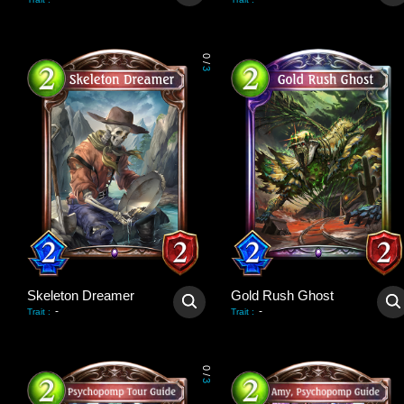
0
/
3
Skeleton Dreamer
Gold Rush Ghost
-
-
Trait
:
Trait
:
0
/
3