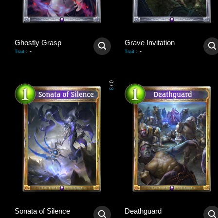
Ghostly Grasp
Grave Invitation
-
-
Trait
:
Trait
:
0
/
3
Sonata of Silence
Deathguard