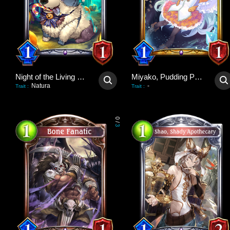
Night of the Living Dog
Miyako, Pudding Poltergeist
Natura
-
Trait
:
Trait
:
0
/
3