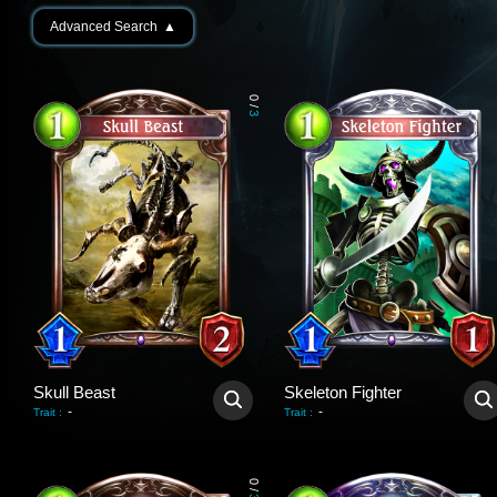
Advanced Search
▲
0
/
3
Skull Beast
Skeleton Fighter
-
-
Trait
:
Trait
:
0
/