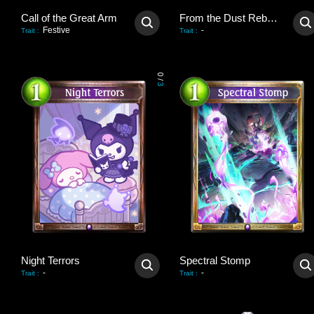
Call of the Great Arm
From the Dust Reborn
Festive
-
Trait
:
Trait
:
0
/
3
Night Terrors
Spectral Stomp
-
-
Trait
:
Trait
: