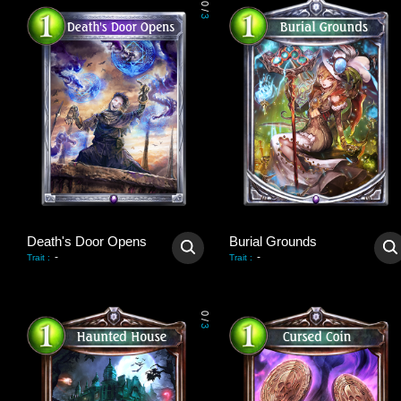
0
/
3
Death's Door Opens
Burial Grounds
-
-
Trait
:
Trait
:
0
/
3