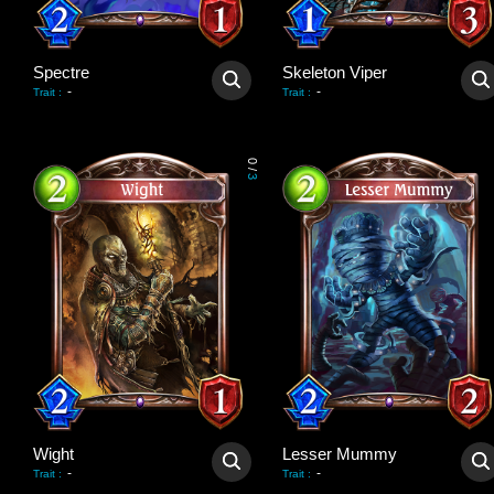
Spectre
Skeleton Viper
-
-
Trait
:
Trait
:
0
/
3
Wight
Lesser Mummy
-
-
Trait
:
Trait
: