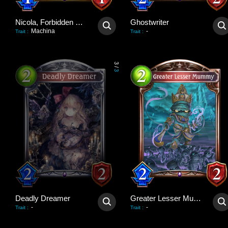
Nicola, Forbidden Strength
Ghostwriter
Machina
-
Trait
:
Trait
:
3
/
3
Deadly Dreamer
Greater Lesser Mummy
-
-
Trait
:
Trait
: