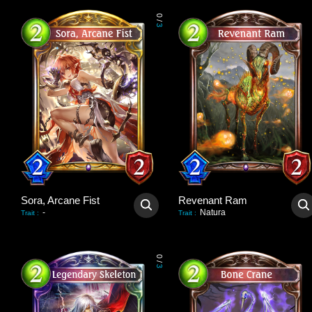
0
/
3
Sora, Arcane Fist
Revenant Ram
-
Natura
Trait
:
Trait
:
0
/
3