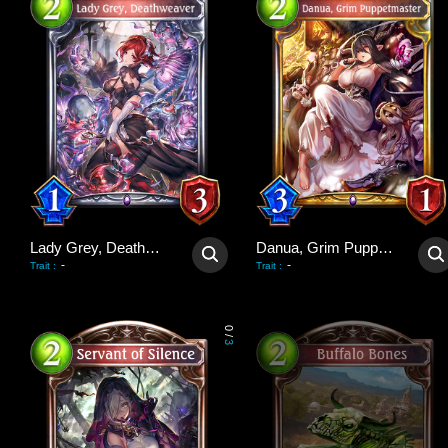
Lady Grey, Deathweaver
Danua, Grim Puppetmaster
-
-
Trait
:
Trait
:
0
/
3