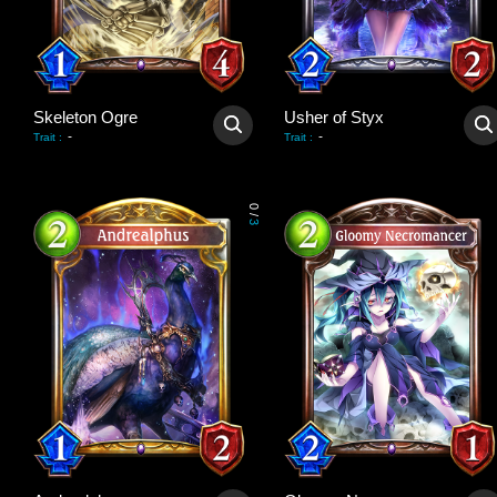
Skeleton Ogre
Usher of Styx
-
-
Trait
:
Trait
:
0
/
3