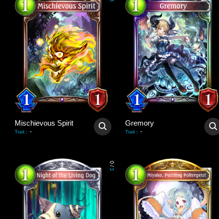
3
Mischievous Spirit
Gremory
-
-
Trait
:
Trait
:
0
/
3