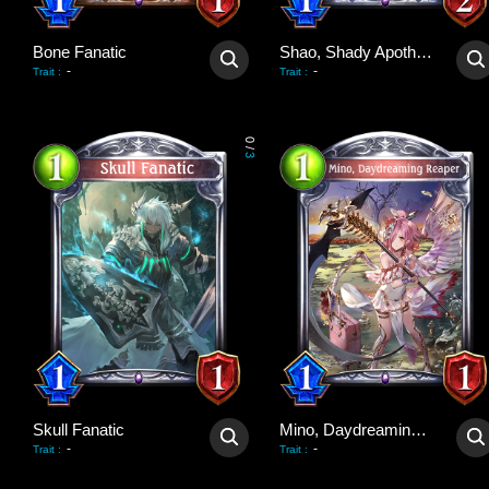
Bone Fanatic
Shao, Shady Apothecary
-
-
Trait
:
Trait
:
0
/
3
Skull Fanatic
Mino, Daydreaming Reaper
-
-
Trait
:
Trait
: