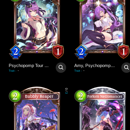
Psychopomp Tour Guide
Amy, Psychopomp Guide
-
-
Trait
:
Trait
:
0
/
3