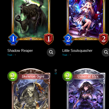
Shadow Reaper
Little Soulsquasher
-
-
Trait
:
Trait
:
0
/
3