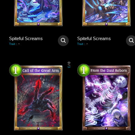
Spiteful Screams
Spiteful Screams
-
-
Trait
:
Trait
:
0
/
3