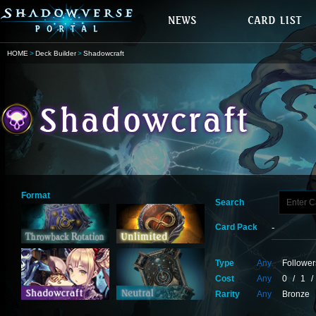
HOME
Deck Builder
Shadowcraft
Format
Search
Card Pack
Type
Any
Follower
Cost
Any
0
/
1
/
Rarity
Any
Bronze