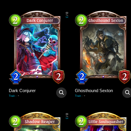
0
/
3
Dark Conjurer
Ghosthound Sexton
-
-
Trait
:
Trait
:
0
/
3