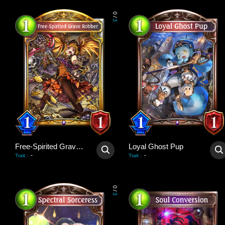
0
/
3
Free-Spirited Grave Robber
Loyal Ghost Pup
-
-
Trait
:
Trait
:
0
/
3