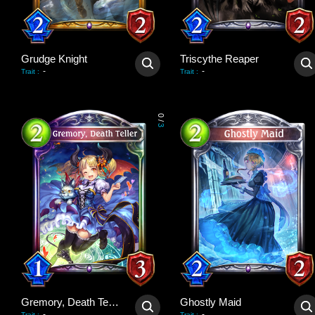
Grudge Knight
Triscythe Reaper
-
-
Trait
:
Trait
:
0
/
3
Gremory, Death Teller
Ghostly Maid
-
-
Trait
:
Trait
: