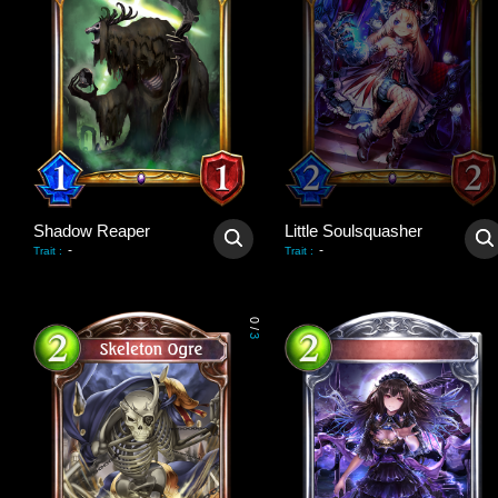
Shadow Reaper
Little Soulsquasher
-
-
Trait
:
Trait
:
0
/
3