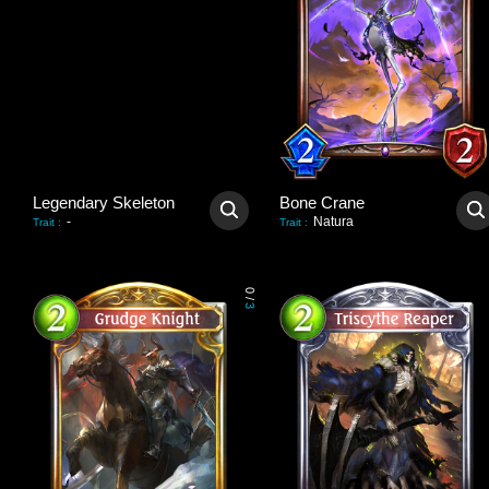
Legendary Skeleton
Bone Crane
-
Natura
Trait
:
Trait
:
0
/
3