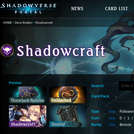
HOME
Deck Builder
Shadowcraft
Format
Search
Card Pack
Type
Any
Follower
Cost
Any
0
/
1
/
Rarity
Any
Bronze