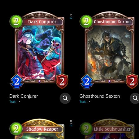
0
/
3
Dark Conjurer
Ghosthound Sexton
-
-
Trait
:
Trait
:
0
/
3