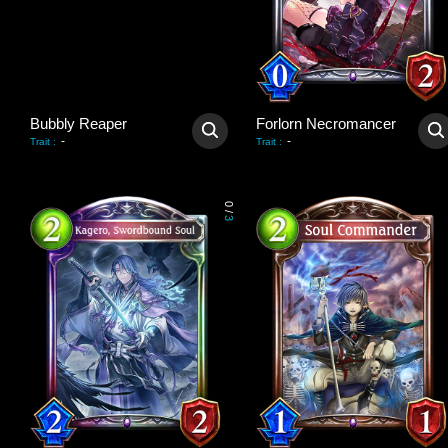
Bubbly Reaper
Forlorn Necromancer
-
-
Trait
:
Trait
:
0
/
3