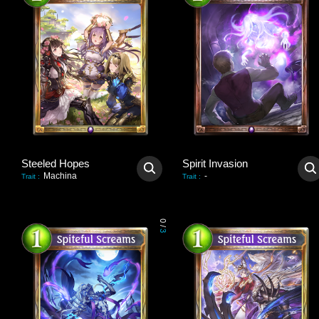
Steeled Hopes
Spirit Invasion
Machina
-
Trait
:
Trait
:
0
/
3