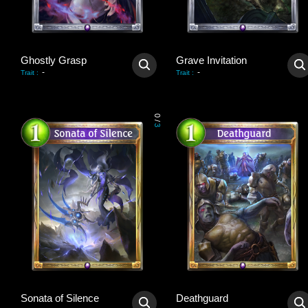
Ghostly Grasp
Grave Invitation
-
-
Trait
:
Trait
:
0
/
3
Sonata of Silence
Deathguard