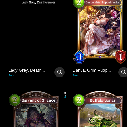
Lady Grey, Deathweaver
Danua, Grim Puppetmaster
-
-
Trait
:
Trait
:
0
/
3