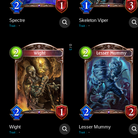
Spectre
Skeleton Viper
-
-
Trait
:
Trait
:
0
/
3
Wight
Lesser Mummy
-
-
Trait
:
Trait
: