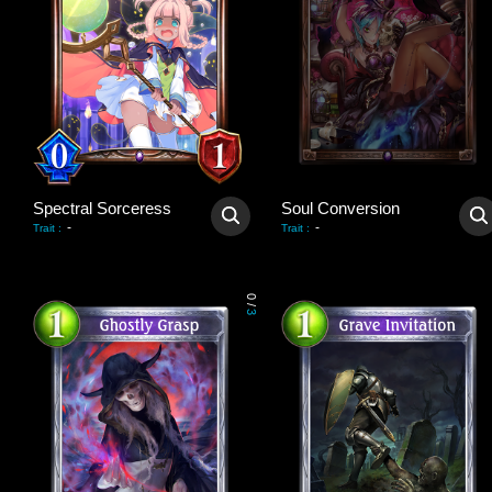
Spectral Sorceress
Soul Conversion
-
-
Trait
:
Trait
:
0
/
3