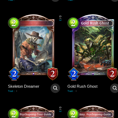
0
/
3
Skeleton Dreamer
Gold Rush Ghost
-
-
Trait
:
Trait
:
0
/
3