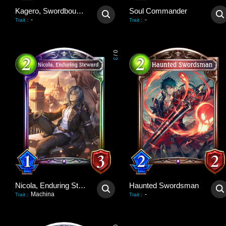
Kagero, Swordbound Soul
Soul Commander
-
-
Trait
:
Trait
:
0
/
3
Nicola, Enduring Steward
Haunted Swordsman
Machina
-
Trait
:
Trait
: