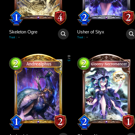
Skeleton Ogre
Usher of Styx
-
-
Trait
:
Trait
:
0
/
3