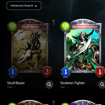
Advanced Search
▲
3
/
3
Skull Beast
Skeleton Fighter
-
-
Trait
:
Trait
:
0
/