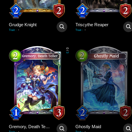
Grudge Knight
Triscythe Reaper
-
-
Trait
:
Trait
:
0
/
3
Gremory, Death Teller
Ghostly Maid
-
-
Trait
:
Trait
: