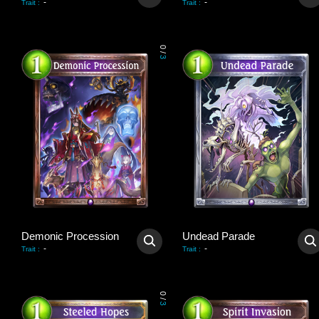
-
-
Trait
:
Trait
:
0
/
3
Demonic Procession
Undead Parade
-
-
Trait
:
Trait
:
0
/
3