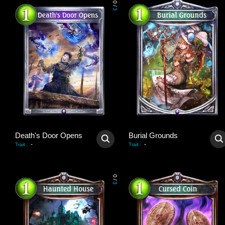
0
/
3
Death's Door Opens
Burial Grounds
-
-
Trait
:
Trait
:
0
/
3