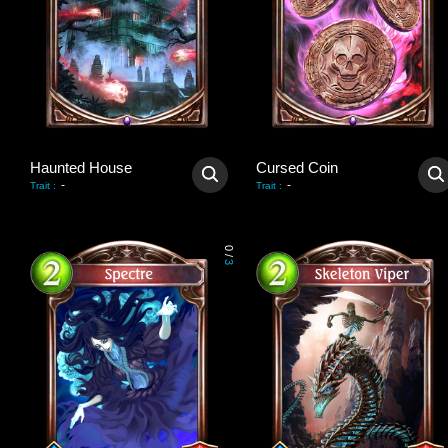
Haunted House
Cursed Coin
-
-
Trait
:
Trait
:
0
/
3