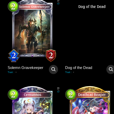
0
/
3
Solemn Gravekeeper
Dog of the Dead
-
-
Trait
:
Trait
:
0
/
3