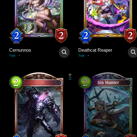
Cernunnos
Deathcat Reaper
-
-
Trait
:
Trait
:
0
/
3