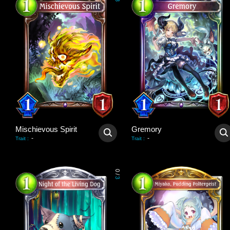
3
Mischievous Spirit
Gremory
-
-
Trait
:
Trait
:
0
/
3