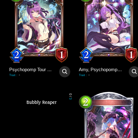
Psychopomp Tour Guide
Amy, Psychopomp Guide
-
-
Trait
:
Trait
:
0
/
3