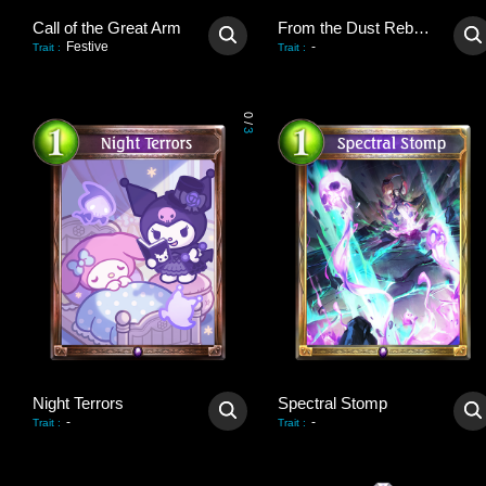
Call of the Great Arm
From the Dust Reborn
Festive
-
Trait
:
Trait
:
0
/
3
Night Terrors
Spectral Stomp
-
-
Trait
:
Trait
: