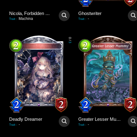
Nicola, Forbidden Strength
Ghostwriter
Machina
-
Trait
:
Trait
:
0
/
3
Deadly Dreamer
Greater Lesser Mummy
-
-
Trait
:
Trait
: