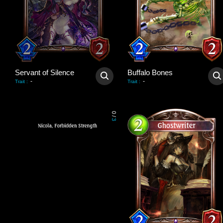
Servant of Silence
Buffalo Bones
-
-
Trait
:
Trait
:
0
/
3