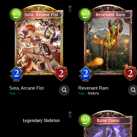
0
/
3
Sora, Arcane Fist
Revenant Ram
-
Natura
Trait
:
Trait
:
0
/
3