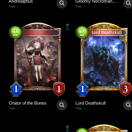
Andrealphus
Gloomy Necromancer
-
-
Trait
:
Trait
:
0
/
3
Orator of the Bones
Lord Deathskull
-
-
Trait
:
Trait
:
0
/
3