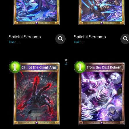
Spiteful Screams
Spiteful Screams
-
-
Trait
:
Trait
:
0
/
3