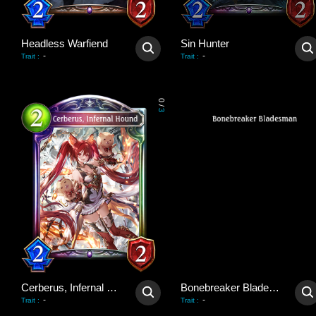
Headless Warfiend
Sin Hunter
-
-
Trait
:
Trait
:
0
/
3
Cerberus, Infernal Hound
Bonebreaker Bladesman
-
-
Trait
:
Trait
: