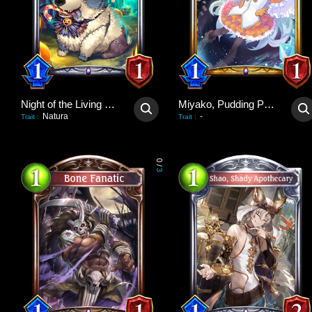
Night of the Living Dog
Miyako, Pudding Poltergeist
Natura
-
Trait
:
Trait
:
0
/
3