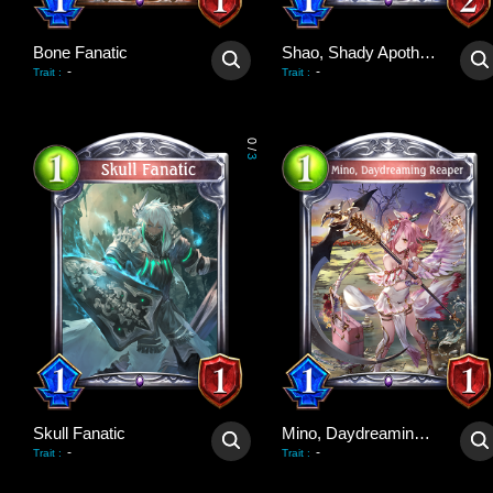
Bone Fanatic
Shao, Shady Apothecary
-
-
Trait
:
Trait
:
0
/
3
Skull Fanatic
Mino, Daydreaming Reaper
-
-
Trait
:
Trait
: