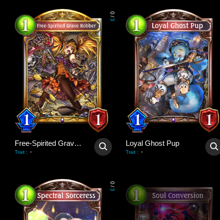
0
/
3
Free-Spirited Grave Robber
Loyal Ghost Pup
-
-
Trait
:
Trait
:
0
/
3