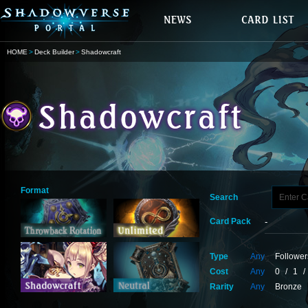
HOME
Deck Builder
Shadowcraft
Format
Search
Card Pack
Type
Any
Follower
Cost
Any
0
/
1
/
Rarity
Any
Bronze