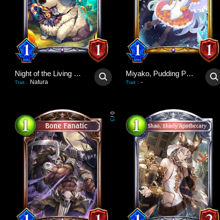
Night of the Living Dog
Miyako, Pudding Poltergeist
Natura
-
Trait
:
Trait
:
0
/
3