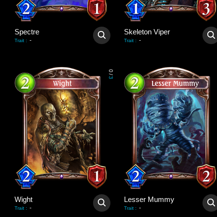
Spectre
Skeleton Viper
-
-
Trait
:
Trait
:
0
/
3
Wight
Lesser Mummy
-
-
Trait
:
Trait
: