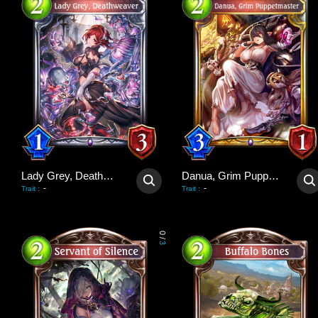
Lady Grey, Deathweaver
Danua, Grim Puppetmaster
-
-
Trait
:
Trait
:
0
/
3