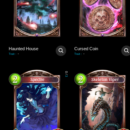
Haunted House
Cursed Coin
-
-
Trait
:
Trait
:
0
/
3