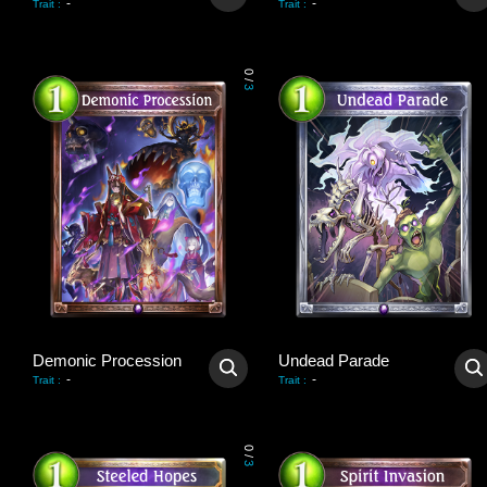
-
-
Trait
:
Trait
:
0
/
3
Demonic Procession
Undead Parade
-
-
Trait
:
Trait
:
0
/
3