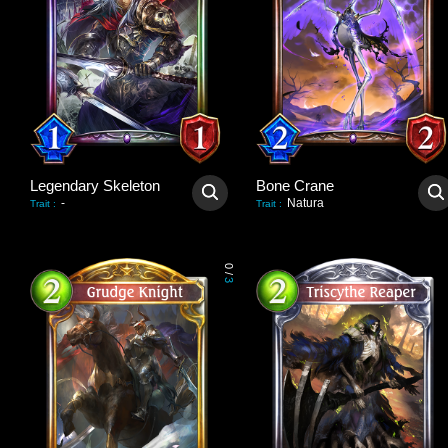
Legendary Skeleton
Bone Crane
-
Natura
Trait
:
Trait
:
0
/
3