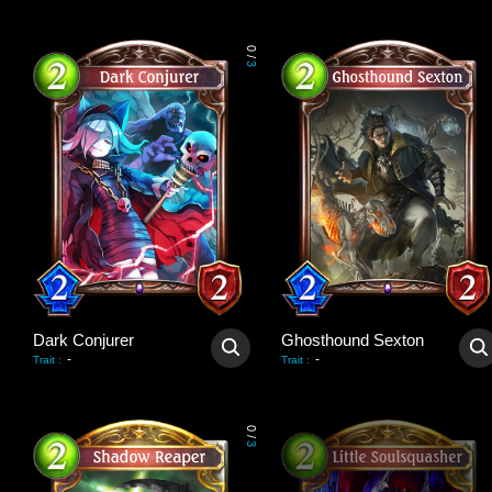
0
/
3
Dark Conjurer
Ghosthound Sexton
-
-
Trait
:
Trait
:
0
/
3