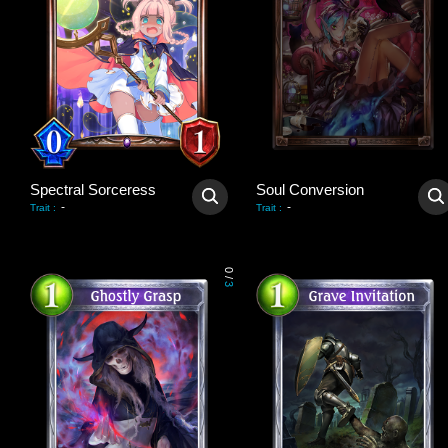
Spectral Sorceress
Soul Conversion
-
-
Trait
:
Trait
:
0
/
3