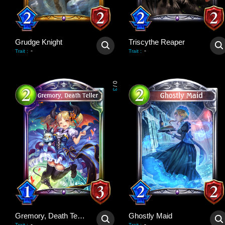
Grudge Knight
Triscythe Reaper
-
-
Trait
:
Trait
:
0
/
3
Gremory, Death Teller
Ghostly Maid
-
-
Trait
:
Trait
: