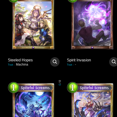
Steeled Hopes
Spirit Invasion
Machina
-
Trait
:
Trait
:
0
/
3