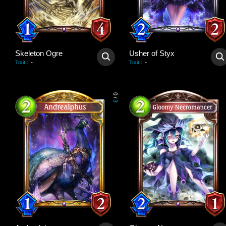
Skeleton Ogre
Usher of Styx
-
-
Trait
:
Trait
:
0
/
3