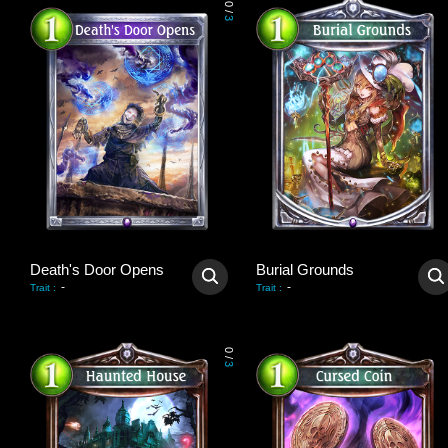
0
/
3
Death's Door Opens
Burial Grounds
-
-
Trait
:
Trait
:
0
/
3