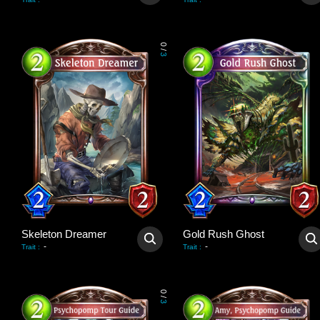
0
/
3
Skeleton Dreamer
Gold Rush Ghost
-
-
Trait
:
Trait
:
0
/
3