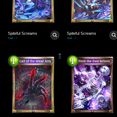
Spiteful Screams
Spiteful Screams
-
-
Trait
:
Trait
:
0
/
3