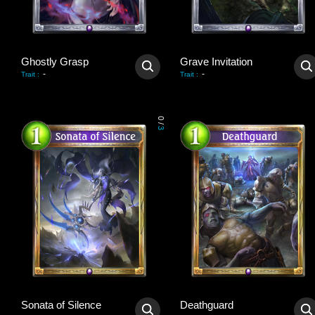
Ghostly Grasp
Grave Invitation
-
-
Trait
:
Trait
:
0
/
3
Sonata of Silence
Deathguard