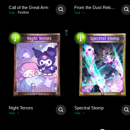
Call of the Great Arm
From the Dust Reborn
Festive
-
Trait
:
Trait
:
0
/
3
Night Terrors
Spectral Stomp
-
-
Trait
:
Trait
: