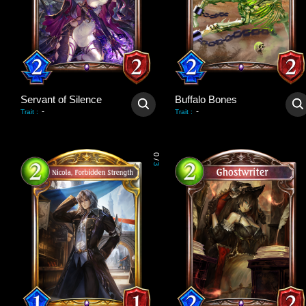
Servant of Silence
Buffalo Bones
-
-
Trait
:
Trait
:
0
/
3