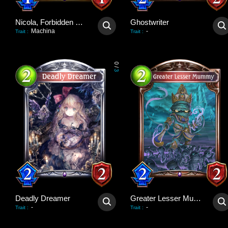
Nicola, Forbidden Strength
Ghostwriter
Machina
-
Trait
:
Trait
:
0
/
3
Deadly Dreamer
Greater Lesser Mummy
-
-
Trait
:
Trait
: