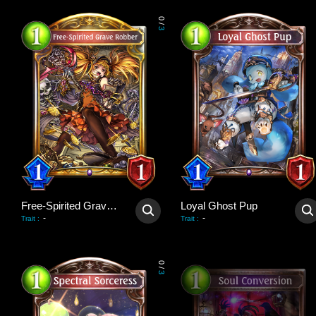
0
/
3
Free-Spirited Grave Robber
Loyal Ghost Pup
-
-
Trait
:
Trait
:
0
/
3