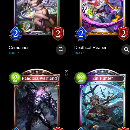
Cernunnos
Deathcat Reaper
-
-
Trait
:
Trait
:
0
/
3