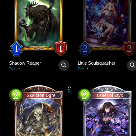
Shadow Reaper
Little Soulsquasher
-
-
Trait
:
Trait
:
0
/
3