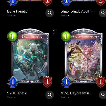
Bone Fanatic
Shao, Shady Apothecary
-
-
Trait
:
Trait
:
0
/
3
Skull Fanatic
Mino, Daydreaming Reaper
-
-
Trait
:
Trait
: