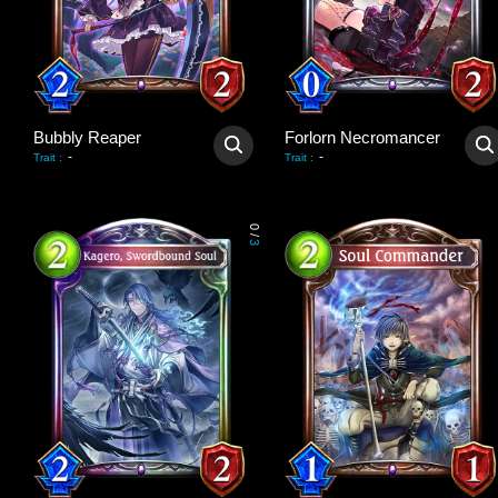
Bubbly Reaper
Forlorn Necromancer
-
-
Trait
:
Trait
:
0
/
3