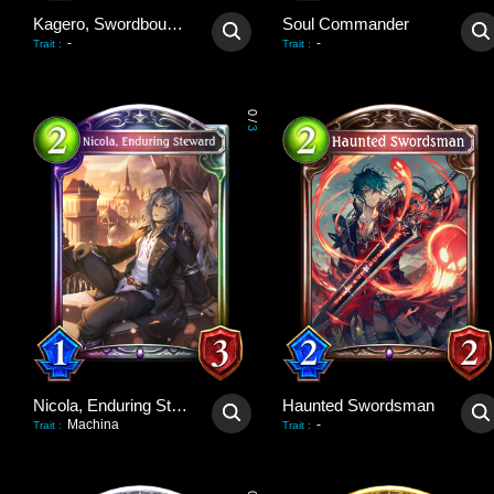
Kagero, Swordbound Soul
Soul Commander
-
-
Trait
:
Trait
:
0
/
3
Nicola, Enduring Steward
Haunted Swordsman
Machina
-
Trait
:
Trait
: