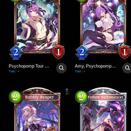
Psychopomp Tour Guide
Amy, Psychopomp Guide
-
-
Trait
:
Trait
:
0
/
3