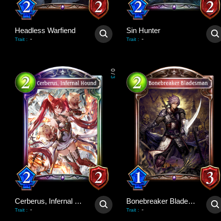
Headless Warfiend
Sin Hunter
-
-
Trait
:
Trait
:
0
/
3
Cerberus, Infernal Hound
Bonebreaker Bladesman
-
-
Trait
:
Trait
: