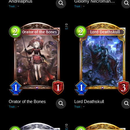
Andrealphus
Gloomy Necromancer
-
-
Trait
:
Trait
:
0
/
3
Orator of the Bones
Lord Deathskull
-
-
Trait
:
Trait
:
0
/
3