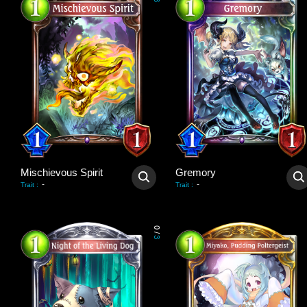
3
Mischievous Spirit
Gremory
-
-
Trait
:
Trait
:
0
/
3