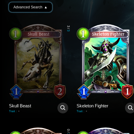
Advanced Search
▲
3
/
3
Skull Beast
Skeleton Fighter
-
-
Trait
:
Trait
:
0
/