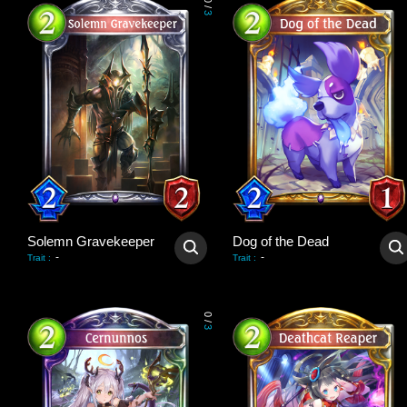
0
/
3
Solemn Gravekeeper
Dog of the Dead
-
-
Trait
:
Trait
:
0
/
3