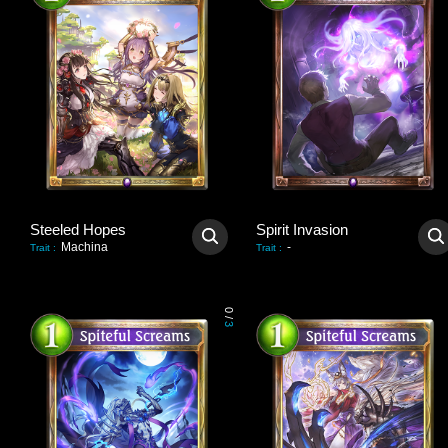
Steeled Hopes
Spirit Invasion
Machina
-
Trait
:
Trait
:
0
/
3