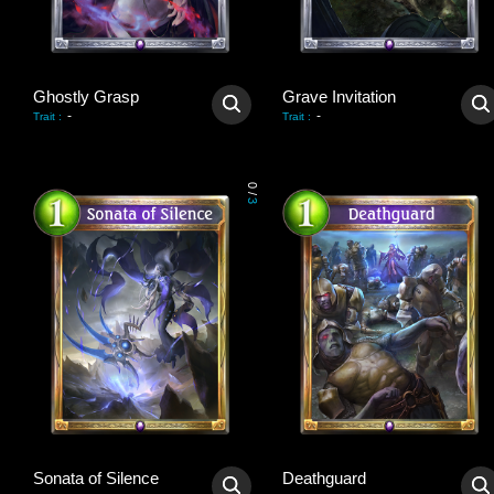
Ghostly Grasp
Grave Invitation
-
-
Trait
:
Trait
:
0
/
3
Sonata of Silence
Deathguard