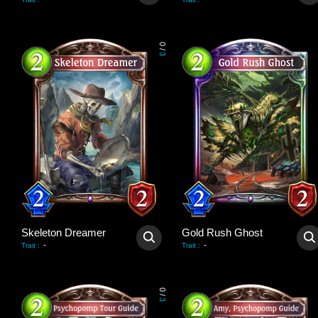
0
/
3
Skeleton Dreamer
Gold Rush Ghost
-
-
Trait
:
Trait
:
0
/
3