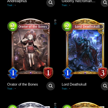
Andrealphus
Gloomy Necromancer
-
-
Trait
:
Trait
:
0
/
3
Orator of the Bones
Lord Deathskull
-
-
Trait
:
Trait
:
0
/
3