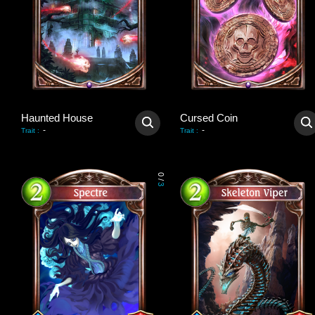
Haunted House
Cursed Coin
-
-
Trait
:
Trait
:
0
/
3