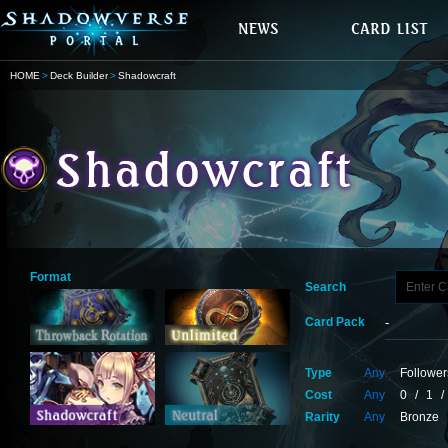
HOME
Deck Builder
Shadowcraft
Format
Search
Card Pack
Type
Any
Follower
Cost
Any
0
/
1
/
Rarity
Any
Bronze