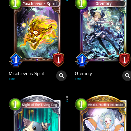
3
Mischievous Spirit
Gremory
-
-
Trait
:
Trait
:
0
/
3