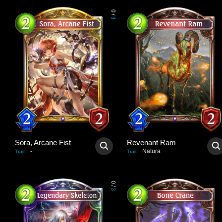
0
/
3
Sora, Arcane Fist
Revenant Ram
-
Natura
Trait
:
Trait
:
0
/
3