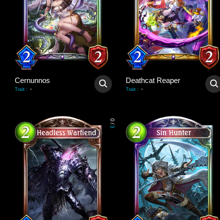
Cernunnos
Deathcat Reaper
-
-
Trait
:
Trait
:
0
/
3