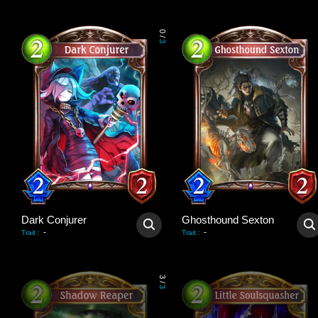
0
/
3
Dark Conjurer
Ghosthound Sexton
-
-
Trait
:
Trait
:
3
/
3