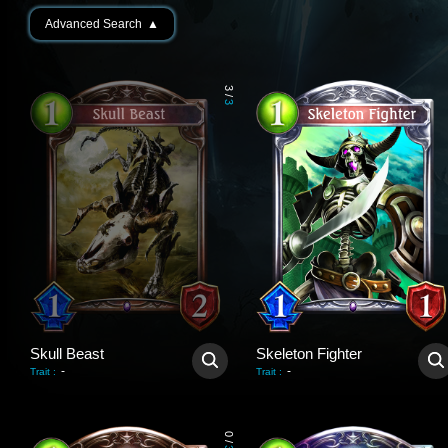
Advanced Search
▲
3
/
3
Skull Beast
Skeleton Fighter
-
-
Trait
:
Trait
:
0
/