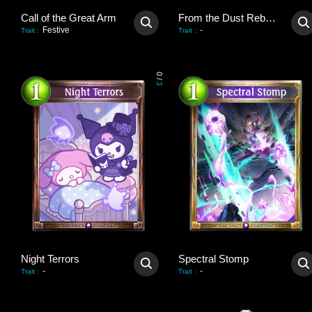
Call of the Great Arm
From the Dust Reborn
Festive
-
Trait
:
Trait
:
0
/
3
Night Terrors
Spectral Stomp
-
-
Trait
:
Trait
: