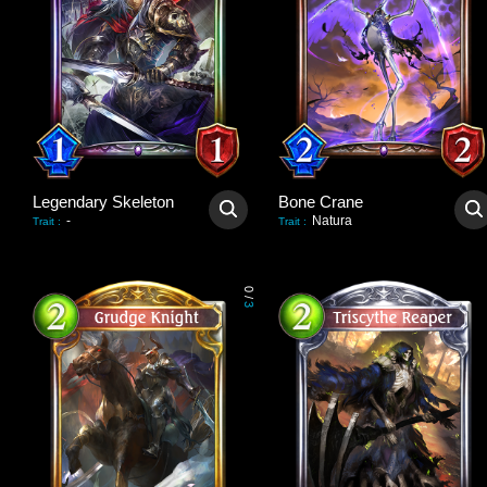
Legendary Skeleton
Bone Crane
-
Natura
Trait
:
Trait
:
0
/
3