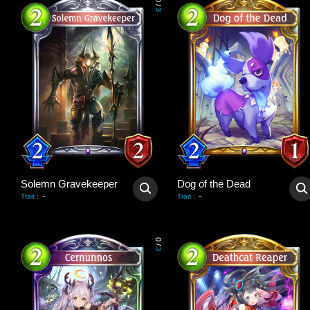
0
/
3
Solemn Gravekeeper
Dog of the Dead
-
-
Trait
:
Trait
:
0
/
3