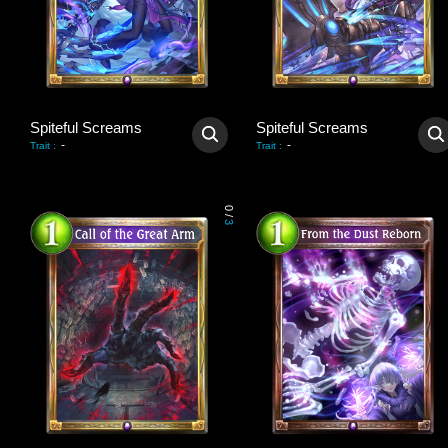
Spiteful Screams
Spiteful Screams
-
-
Trait
:
Trait
:
0
/
3