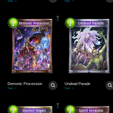
-
-
Trait
:
Trait
:
0
/
3
Demonic Procession
Undead Parade
-
-
Trait
:
Trait
:
0
/
3