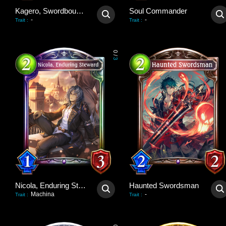
Kagero, Swordbound Soul
Soul Commander
-
-
Trait
:
Trait
:
0
/
3
Nicola, Enduring Steward
Haunted Swordsman
Machina
-
Trait
:
Trait
: