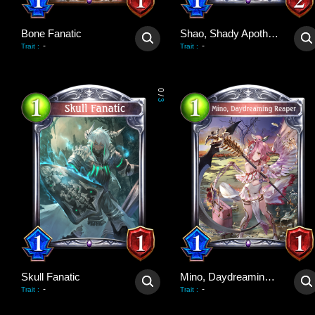
Bone Fanatic
Shao, Shady Apothecary
-
-
Trait
:
Trait
:
0
/
3
Skull Fanatic
Mino, Daydreaming Reaper
-
-
Trait
:
Trait
: