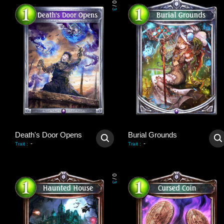
0
/
3
Death's Door Opens
Burial Grounds
-
-
Trait
:
Trait
:
0
/
3