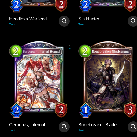
Headless Warfiend
Sin Hunter
-
-
Trait
:
Trait
:
0
/
3
Cerberus, Infernal Hound
Bonebreaker Bladesman
-
-
Trait
:
Trait
: