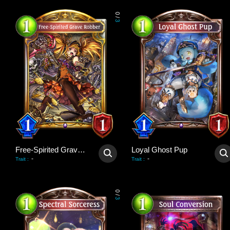
0
/
3
Free-Spirited Grave Robber
Loyal Ghost Pup
-
-
Trait
:
Trait
:
0
/
3