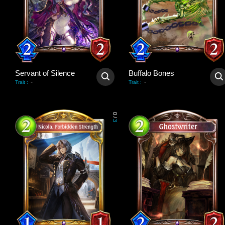
Servant of Silence
Buffalo Bones
-
-
Trait
:
Trait
:
0
/
3