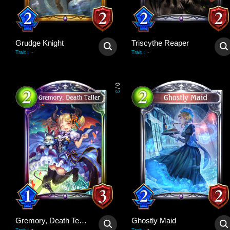
Grudge Knight
Triscythe Reaper
-
-
Trait
:
Trait
:
0
/
3
Gremory, Death Teller
Ghostly Maid
-
-
Trait
:
Trait
: