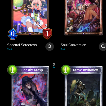
Spectral Sorceress
Soul Conversion
-
-
Trait
:
Trait
:
0
/
3