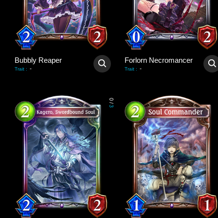
Bubbly Reaper
Forlorn Necromancer
-
-
Trait
:
Trait
:
0
/
3