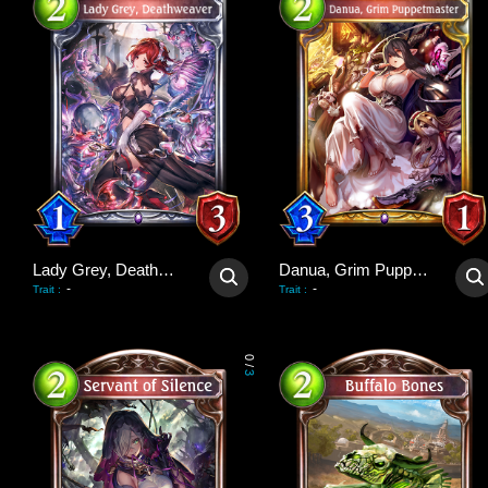
Lady Grey, Deathweaver
Danua, Grim Puppetmaster
-
-
Trait
:
Trait
:
0
/
3