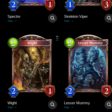
Spectre
Skeleton Viper
-
-
Trait
:
Trait
:
0
/
3
Wight
Lesser Mummy
-
-
Trait
:
Trait
: