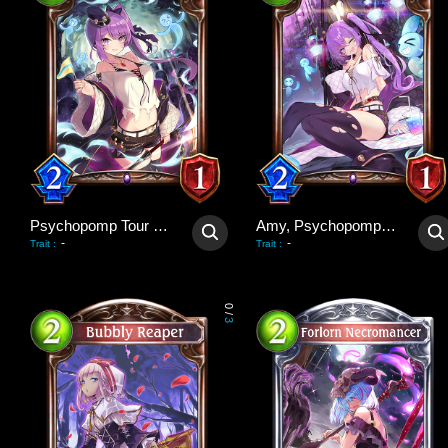
Psychopomp Tour Guide
Amy, Psychopomp Guide
-
-
Trait
:
Trait
:
0
/
3