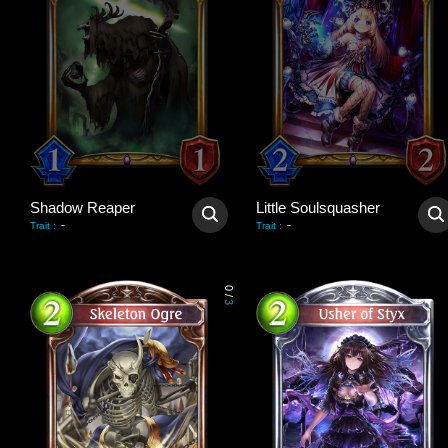
Shadow Reaper
Little Soulsquasher
-
-
Trait
:
Trait
:
0
/
3