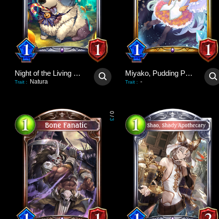
Night of the Living Dog
Miyako, Pudding Poltergeist
Natura
-
Trait
:
Trait
:
0
/
3