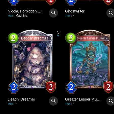
Nicola, Forbidden Strength
Ghostwriter
Machina
-
Trait
:
Trait
:
0
/
3
Deadly Dreamer
Greater Lesser Mummy
-
-
Trait
:
Trait
: