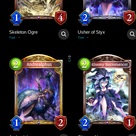
Skeleton Ogre
Usher of Styx
-
-
Trait
:
Trait
:
0
/
3