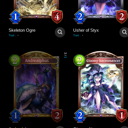
Skeleton Ogre
Usher of Styx
-
-
Trait
:
Trait
:
3
/
3