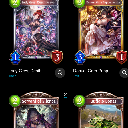
Lady Grey, Deathweaver
Danua, Grim Puppetmaster
-
-
Trait
:
Trait
:
0
/
3