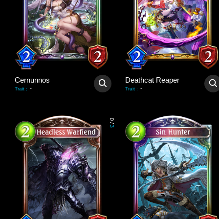
Cernunnos
Deathcat Reaper
-
-
Trait
:
Trait
:
0
/
3