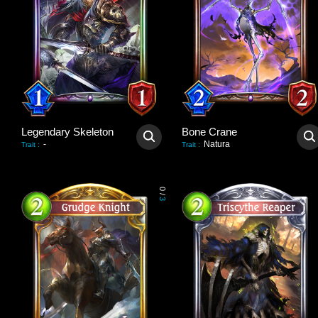
Legendary Skeleton
Bone Crane
-
Natura
Trait
:
Trait
:
0
/
3