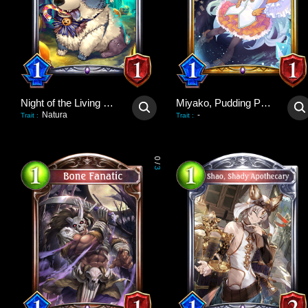
Night of the Living Dog
Miyako, Pudding Poltergeist
Natura
-
Trait
:
Trait
:
0
/
3