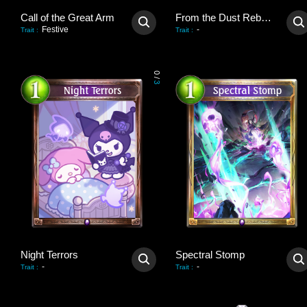
Call of the Great Arm
From the Dust Reborn
Festive
-
Trait
:
Trait
:
0
/
3
Night Terrors
Spectral Stomp
-
-
Trait
:
Trait
: