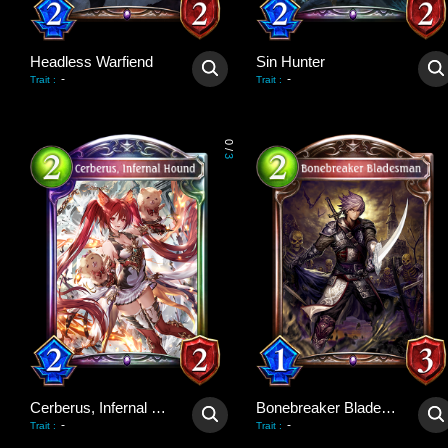
Headless Warfiend
Sin Hunter
-
-
Trait
:
Trait
:
0
/
3
Cerberus, Infernal Hound
Bonebreaker Bladesman
-
-
Trait
:
Trait
: