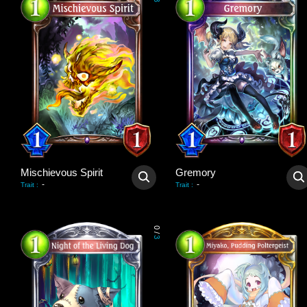
3
Mischievous Spirit
Gremory
-
-
Trait
:
Trait
:
0
/
3