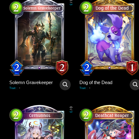
0
/
3
Solemn Gravekeeper
Dog of the Dead
-
-
Trait
:
Trait
:
0
/
3