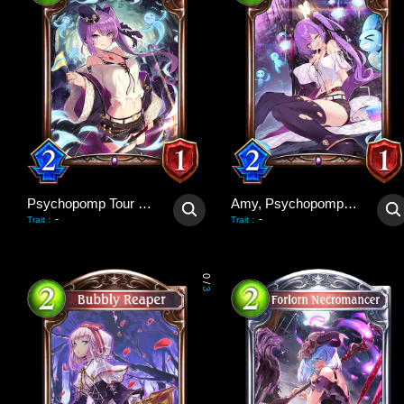
Psychopomp Tour Guide
Amy, Psychopomp Guide
-
-
Trait
:
Trait
:
0
/
3