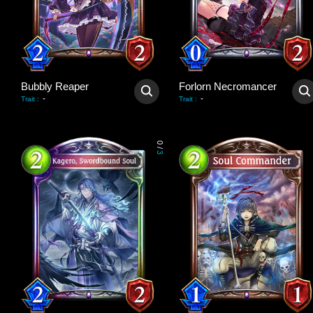
Bubbly Reaper
Forlorn Necromancer
-
-
Trait
:
Trait
:
0
/
3