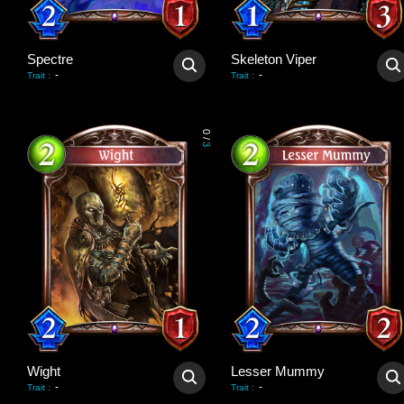
Spectre
Skeleton Viper
-
-
Trait
:
Trait
:
0
/
3
Wight
Lesser Mummy
-
-
Trait
:
Trait
: