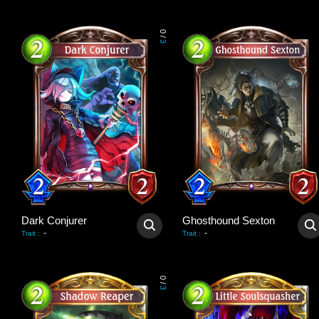
0
/
3
Dark Conjurer
Ghosthound Sexton
-
-
Trait
:
Trait
:
0
/
3