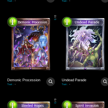
-
-
Trait
:
Trait
:
0
/
3
Demonic Procession
Undead Parade
-
-
Trait
:
Trait
:
0
/
3