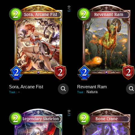
0
/
3
Sora, Arcane Fist
Revenant Ram
-
Natura
Trait
:
Trait
:
0
/
3