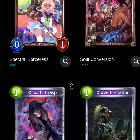
Spectral Sorceress
Soul Conversion
-
-
Trait
:
Trait
:
0
/
3