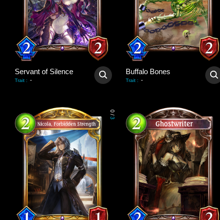
Servant of Silence
Buffalo Bones
-
-
Trait
:
Trait
:
0
/
3