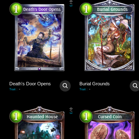
0
/
3
Death's Door Opens
Burial Grounds
-
-
Trait
:
Trait
:
0
/
3