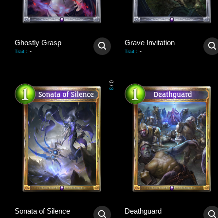
Ghostly Grasp
Grave Invitation
-
-
Trait
:
Trait
:
0
/
3
Sonata of Silence
Deathguard