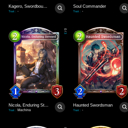
Kagero, Swordbound Soul
Soul Commander
-
-
Trait
:
Trait
:
0
/
3
Nicola, Enduring Steward
Haunted Swordsman
Machina
-
Trait
:
Trait
: