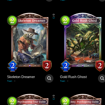
0
/
3
Skeleton Dreamer
Gold Rush Ghost
-
-
Trait
:
Trait
:
0
/
3