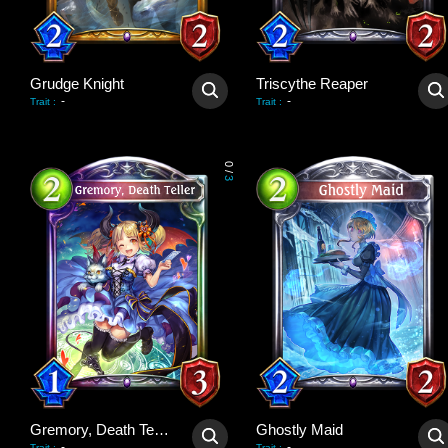
Grudge Knight
Triscythe Reaper
-
-
Trait
:
Trait
:
0
/
3
Gremory, Death Teller
Ghostly Maid
-
-
Trait
:
Trait
: