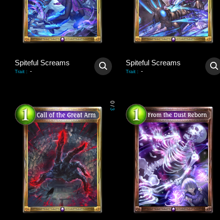
Spiteful Screams
Spiteful Screams
-
-
Trait
:
Trait
:
0
/
3