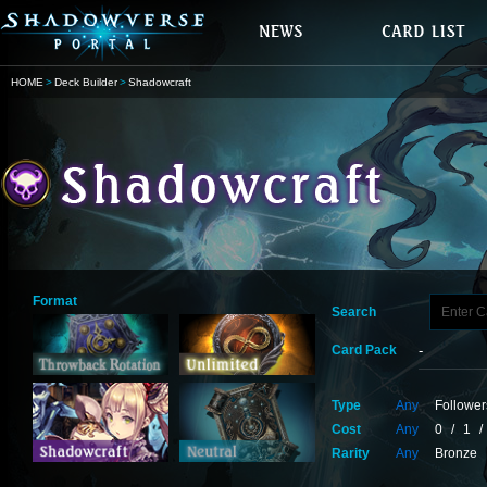
HOME
Deck Builder
Shadowcraft
Format
Search
Card Pack
Type
Any
Follower
Cost
Any
0
/
1
/
Rarity
Any
Bronze