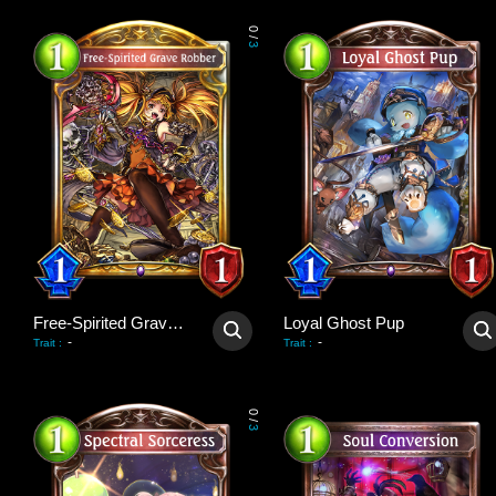
0
/
3
Free-Spirited Grave Robber
Loyal Ghost Pup
-
-
Trait
:
Trait
:
0
/
3