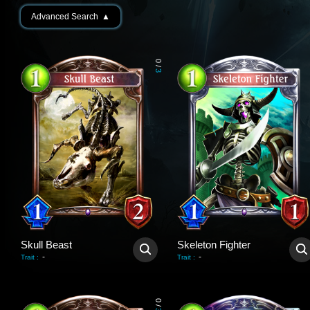
Advanced Search
▲
0
/
3
Skull Beast
Skeleton Fighter
-
-
Trait
:
Trait
:
0
/