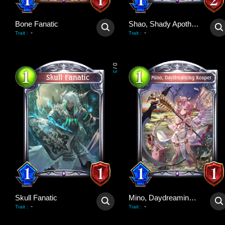
Bone Fanatic
Shao, Shady Apothecary
-
-
Trait
:
Trait
:
0
/
3
Skull Fanatic
Mino, Daydreaming Reaper
-
-
Trait
:
Trait
: