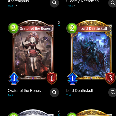
Andrealphus
Gloomy Necromancer
-
-
Trait
:
Trait
:
0
/
3
Orator of the Bones
Lord Deathskull
-
-
Trait
:
Trait
:
0
/
3