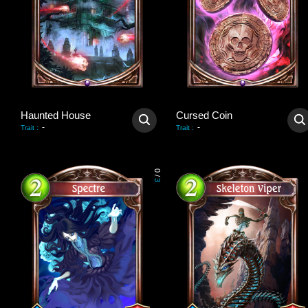
Haunted House
Cursed Coin
-
-
Trait
:
Trait
:
0
/
3