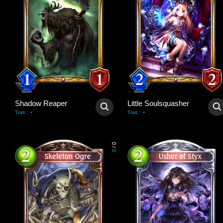
Shadow Reaper
Little Soulsquasher
-
-
Trait
:
Trait
:
0
/
3