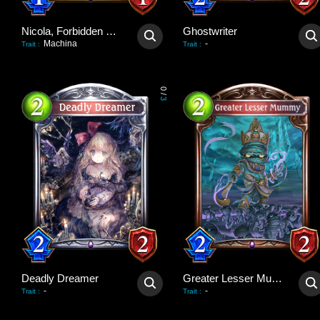
Nicola, Forbidden Strength
Ghostwriter
Machina
-
Trait
:
Trait
:
0
/
3
Deadly Dreamer
Greater Lesser Mummy
-
-
Trait
:
Trait
: