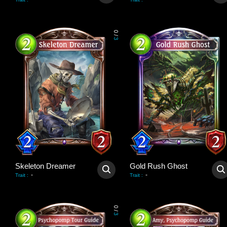
0
/
3
Skeleton Dreamer
Gold Rush Ghost
-
-
Trait
:
Trait
:
0
/
3