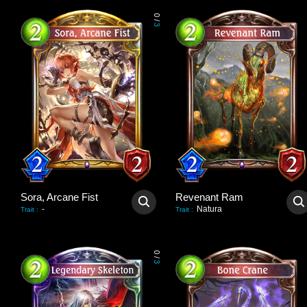
0
/
3
Sora, Arcane Fist
Revenant Ram
-
Natura
Trait
:
Trait
:
0
/
3