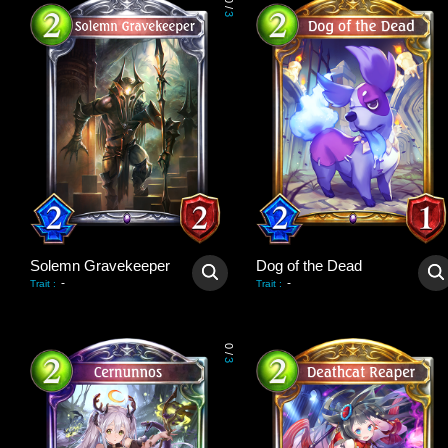
0
/
3
Solemn Gravekeeper
Dog of the Dead
-
-
Trait
:
Trait
:
0
/
3