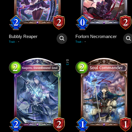
Bubbly Reaper
Forlorn Necromancer
-
-
Trait
:
Trait
:
0
/
3