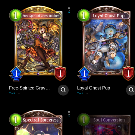
0
/
3
Free-Spirited Grave Robber
Loyal Ghost Pup
-
-
Trait
:
Trait
:
0
/
3