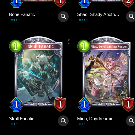
Bone Fanatic
Shao, Shady Apothecary
-
-
Trait
:
Trait
:
0
/
3
Skull Fanatic
Mino, Daydreaming Reaper
-
-
Trait
:
Trait
: