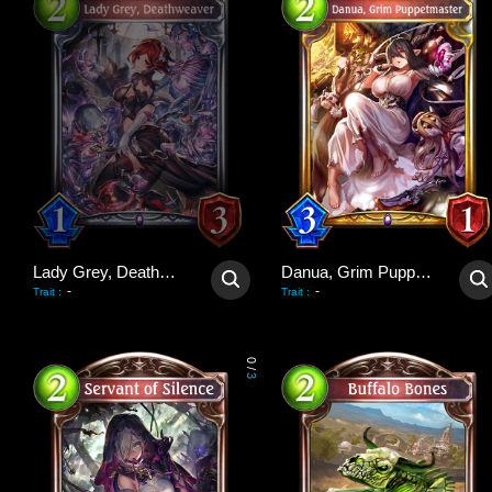
Lady Grey, Deathweaver
Danua, Grim Puppetmaster
-
-
Trait
:
Trait
:
0
/
3