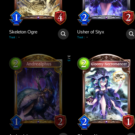
Skeleton Ogre
Usher of Styx
-
-
Trait
:
Trait
:
3
/
3