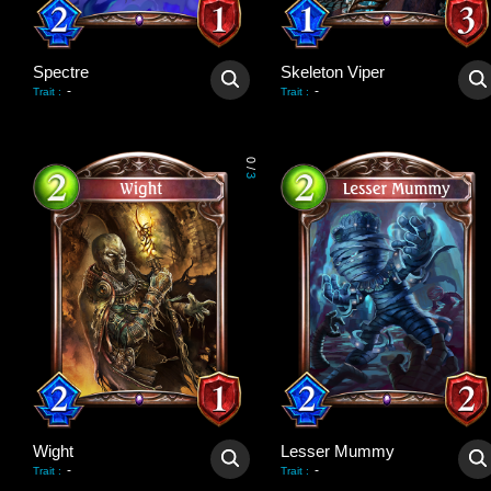
Spectre
Skeleton Viper
-
-
Trait
:
Trait
:
0
/
3
Wight
Lesser Mummy
-
-
Trait
:
Trait
: