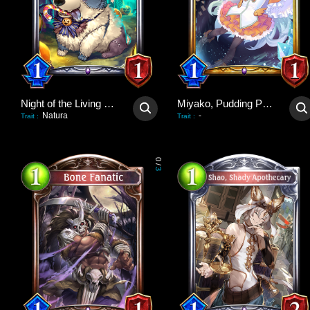
Night of the Living Dog
Miyako, Pudding Poltergeist
Natura
-
Trait
:
Trait
:
0
/
3