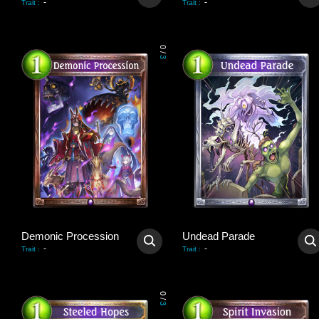
-
-
Trait
:
Trait
:
0
/
3
Demonic Procession
Undead Parade
-
-
Trait
:
Trait
:
0
/
3