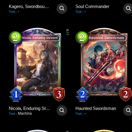
Kagero, Swordbound Soul
Soul Commander
-
-
Trait
:
Trait
:
0
/
3
Nicola, Enduring Steward
Haunted Swordsman
Machina
-
Trait
:
Trait
: