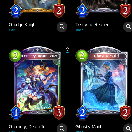
Grudge Knight
Triscythe Reaper
-
-
Trait
:
Trait
:
0
/
3
Gremory, Death Teller
Ghostly Maid
-
-
Trait
:
Trait
: