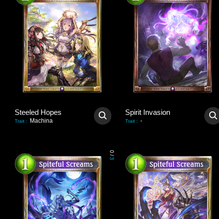
Steeled Hopes
Spirit Invasion
Machina
-
Trait
:
Trait
:
0
/
3