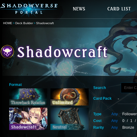
HOME
Deck Builder
Shadowcraft
Format
Search
Card Pack
Type
Any
Follower
Cost
Any
0
/
1
/
Rarity
Any
Bronze