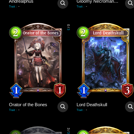
Andrealphus
Gloomy Necromancer
-
-
Trait
:
Trait
:
0
/
3
Orator of the Bones
Lord Deathskull
-
-
Trait
:
Trait
:
3
/
3