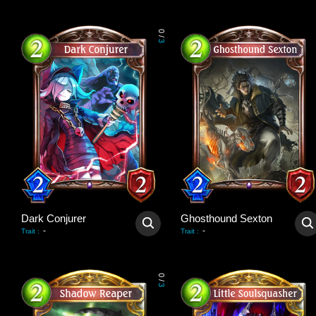
0
/
3
Dark Conjurer
Ghosthound Sexton
-
-
Trait
:
Trait
:
0
/
3