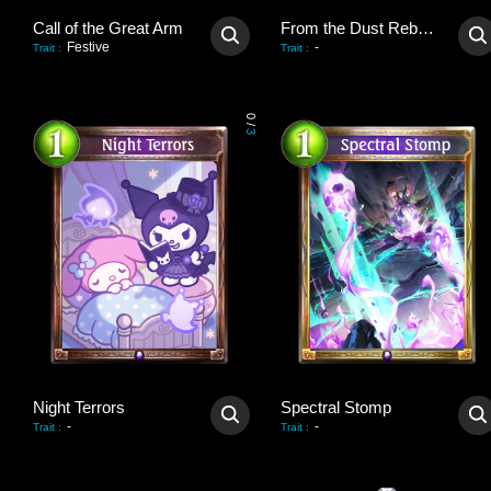
Call of the Great Arm
From the Dust Reborn
Festive
-
Trait
:
Trait
:
0
/
3
Night Terrors
Spectral Stomp
-
-
Trait
:
Trait
: