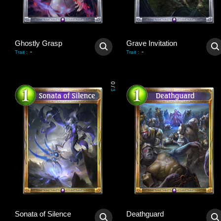
Ghostly Grasp
Grave Invitation
-
-
Trait
:
Trait
:
0
/
3
Sonata of Silence
Deathguard