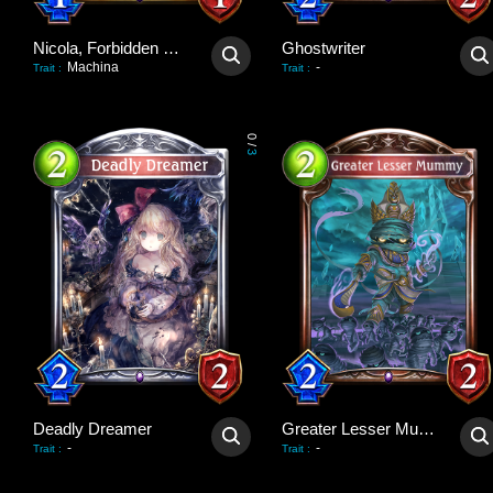
Nicola, Forbidden Strength
Ghostwriter
Machina
-
Trait
:
Trait
:
0
/
3
Deadly Dreamer
Greater Lesser Mummy
-
-
Trait
:
Trait
: