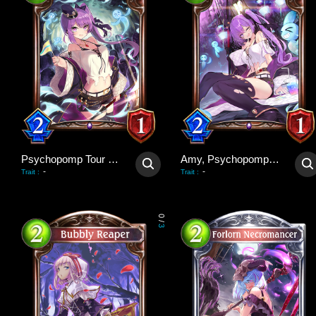
Psychopomp Tour Guide
Amy, Psychopomp Guide
-
-
Trait
:
Trait
:
0
/
3