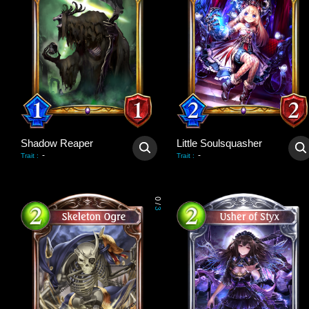
Shadow Reaper
Little Soulsquasher
-
-
Trait
:
Trait
:
0
/
3