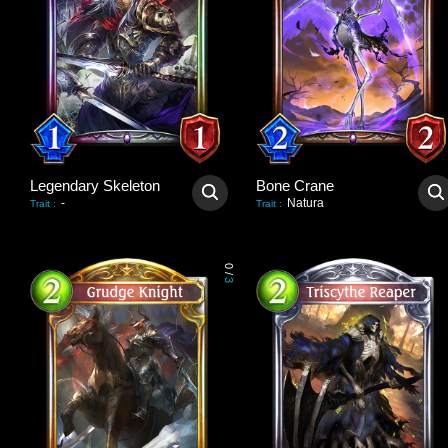
Legendary Skeleton
Bone Crane
-
Natura
Trait
:
Trait
:
0
/
3