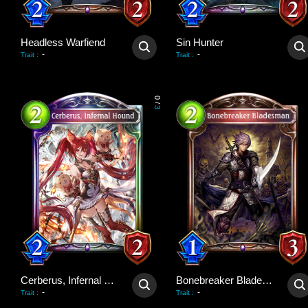
Headless Warfiend
Sin Hunter
-
-
Trait
:
Trait
:
0
/
3
Cerberus, Infernal Hound
Bonebreaker Bladesman
-
-
Trait
:
Trait
: