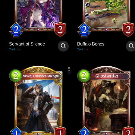
Servant of Silence
Buffalo Bones
-
-
Trait
:
Trait
:
0
/
3