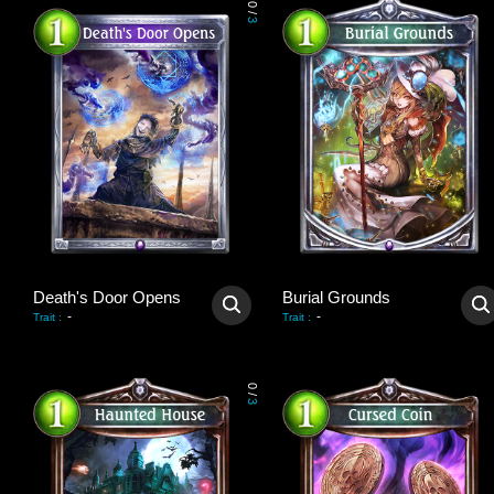
0
/
3
Death's Door Opens
Burial Grounds
-
-
Trait
:
Trait
:
0
/
3