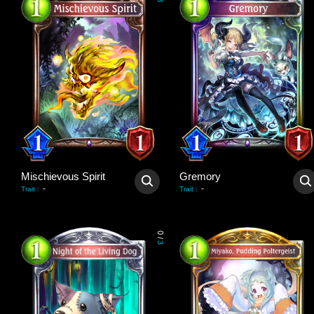
3
Mischievous Spirit
Gremory
-
-
Trait
:
Trait
:
0
/
3