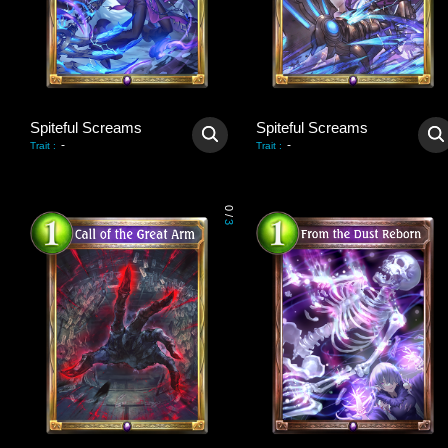
Spiteful Screams
Spiteful Screams
-
-
Trait
:
Trait
:
0
/
3