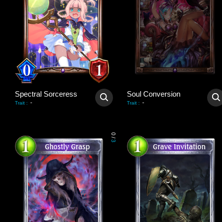
Spectral Sorceress
Soul Conversion
-
-
Trait
:
Trait
:
0
/
3