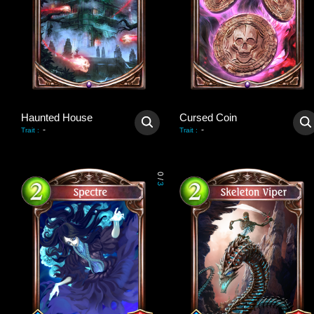
Haunted House
Cursed Coin
-
-
Trait
:
Trait
:
0
/
3