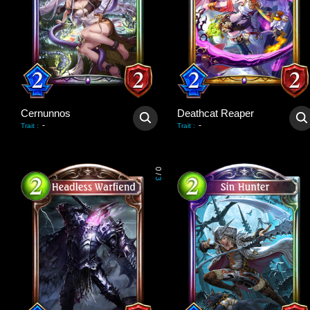
Cernunnos
Deathcat Reaper
-
-
Trait
:
Trait
:
0
/
3