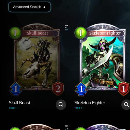
Advanced Search
▲
3
/
3
Skull Beast
Skeleton Fighter
-
-
Trait
:
Trait
:
0
/