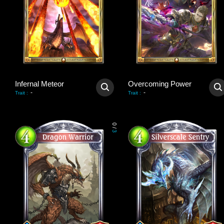
Infernal Meteor
Overcoming Power
-
-
Trait
:
Trait
:
0
/
3