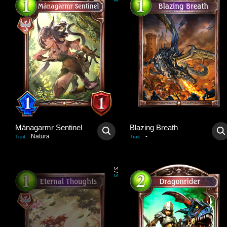
3
Mánagarmr Sentinel
Blazing Breath
Natura
-
Trait
:
Trait
:
3
/
3