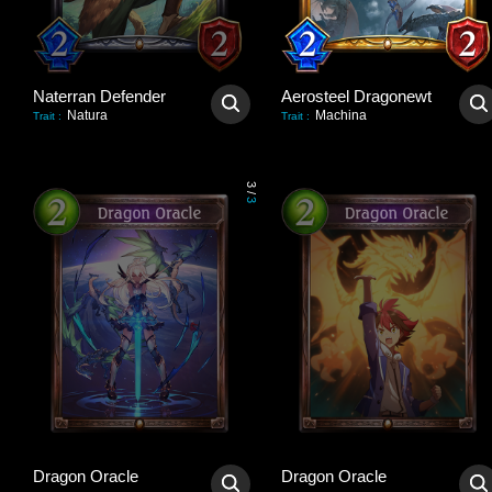
Naterran Defender
Aerosteel Dragonewt
Natura
Machina
Trait
:
Trait
:
3
/
3
Dragon Oracle
Dragon Oracle