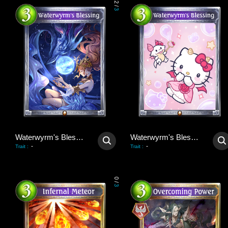
2
/
3
Waterwyrm's Blessing
Waterwyrm's Blessing
-
-
Trait
:
Trait
:
0
/
3