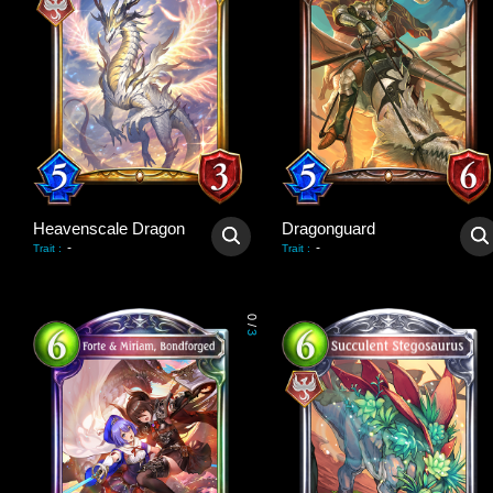
Heavenscale Dragon
Dragonguard
-
-
Trait
:
Trait
:
0
/
3