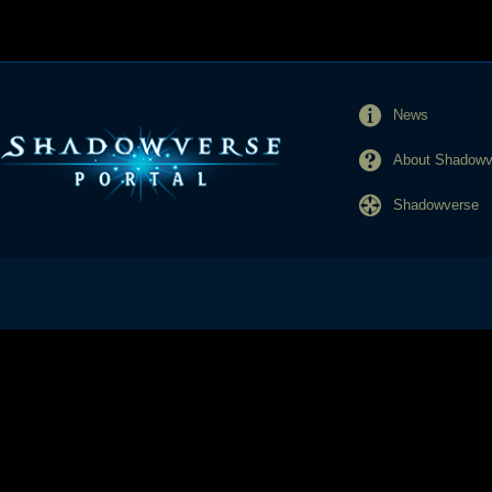
News
About Shadowve
Shadowverse