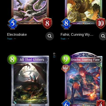
Electrodrake
Fafnir, Cunning Wyrm
-
-
Trait
:
Trait
:
0
/
3