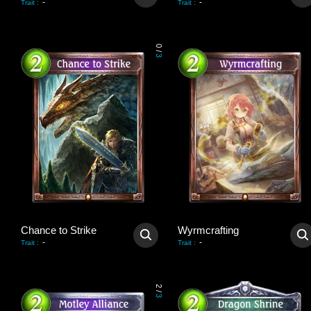
-
-
Trait
:
Trait
:
0
/
3
Chance to Strike
Wyrmcrafting
-
-
Trait
:
Trait
:
2
/
3