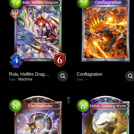
Rola, Hellfire Dragoon
Conflagration
Machina
-
Trait
:
Trait
:
0
/
3