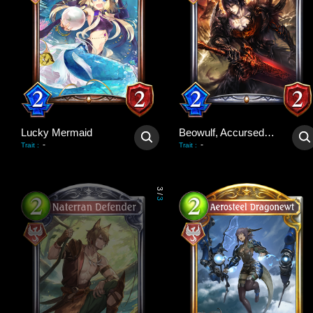
Lucky Mermaid
Beowulf, Accursed Hero
-
-
Trait
:
Trait
:
3
/
3