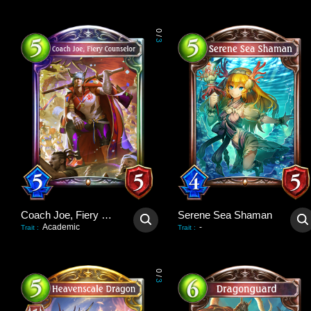
0
/
3
Coach Joe, Fiery Counselor
Serene Sea Shaman
Academic
-
Trait
:
Trait
:
0
/
3