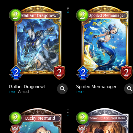
0
/
3
Gallant Dragonewt
Spoiled Mermanager
Armed
-
Trait
:
Trait
:
0
/
3