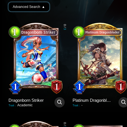
Advanced Search
▲
0
/
3
Dragonborn Striker
Platinum Dragonblader
Academic
-
Trait
:
Trait
:
0
/