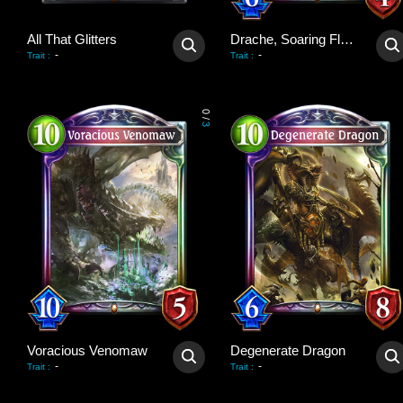
All That Glitters
Drache, Soaring Flare
-
-
Trait
:
Trait
:
0
/
3
Voracious Venomaw
Degenerate Dragon
-
-
Trait
:
Trait
: