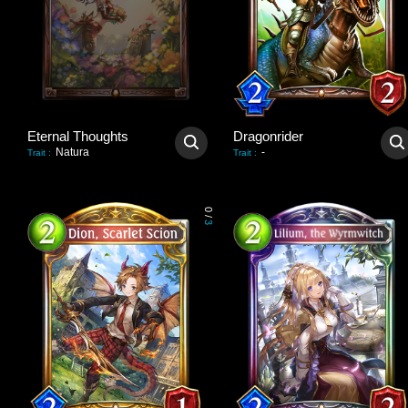
Eternal Thoughts
Dragonrider
Natura
-
Trait
:
Trait
:
0
/
3