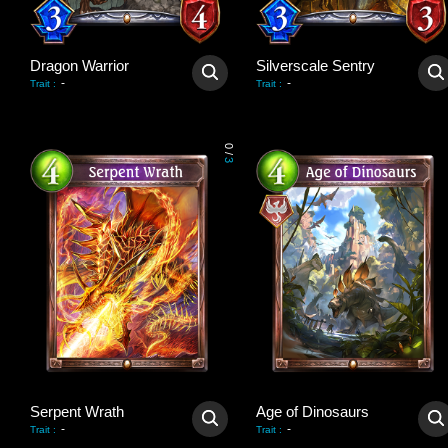
Dragon Warrior
Silverscale Sentry
-
-
Trait
:
Trait
:
0
/
3
Serpent Wrath
Age of Dinosaurs
-
-
Trait
:
Trait
: