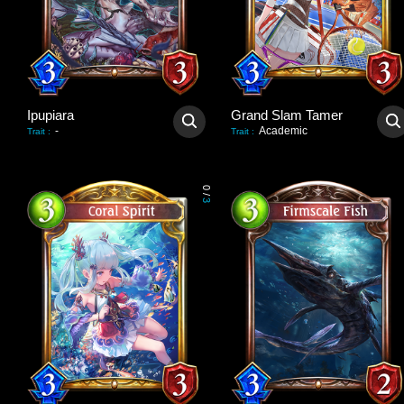
Ipupiara
Grand Slam Tamer
-
Academic
Trait
:
Trait
:
0
/
3