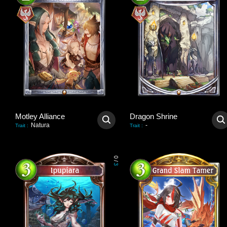
Motley Alliance
Dragon Shrine
Natura
-
Trait
:
Trait
:
0
/
3