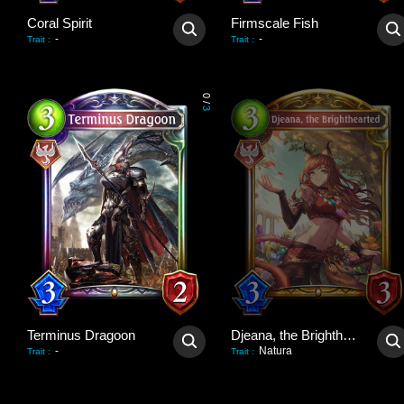
Coral Spirit
Firmscale Fish
-
-
Trait
:
Trait
:
0
/
3
Terminus Dragoon
Djeana, the Brighthearted
-
Natura
Trait
:
Trait
: