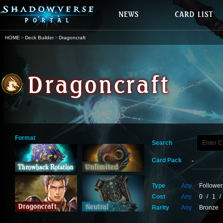
HOME
Deck Builder
Dragoncraft
Format
Search
Card Pack
Type
Any
Follower
Cost
Any
0
/
1
/
Rarity
Any
Bronze