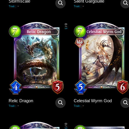
Stormscale
Silent Gargouille
-
-
Trait
:
Trait
:
0
/
3
Relic Dragon
Celestial Wyrm God
-
-
Trait
:
Trait
:
0
/
3