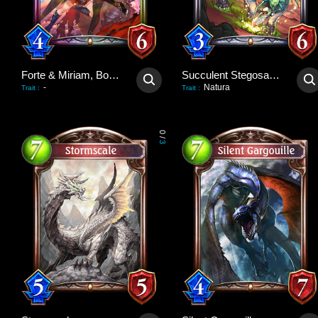
Forte & Miriam, Bondforged
Succulent Stegosaurus
-
Natura
Trait
:
Trait
:
0
/
3