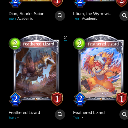
Dion, Scarlet Scion
Lilium, the Wyrmwitch
Academic
Academic
Trait
:
Trait
:
0
/
3
Feathered Lizard
Feathered Lizard
-
-
Trait
:
Trait
: