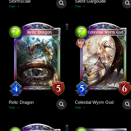
Stormscale
Silent Gargouille
-
-
Trait
:
Trait
:
0
/
3
Relic Dragon
Celestial Wyrm God
-
-
Trait
:
Trait
:
0
/
3