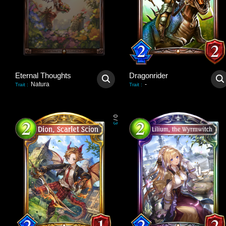
Eternal Thoughts
Dragonrider
Natura
-
Trait
:
Trait
:
0
/
3