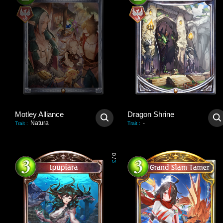
Motley Alliance
Dragon Shrine
Natura
-
Trait
:
Trait
:
0
/
3