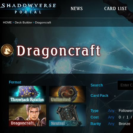
HOME
Deck Builder
Dragoncraft
Format
Search
Card Pack
Type
Any
Follower
Cost
Any
0
/
1
/
Rarity
Any
Bronze