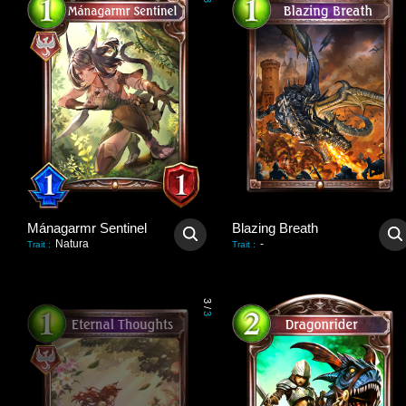
3
Mánagarmr Sentinel
Blazing Breath
Natura
-
Trait
:
Trait
:
3
/
3