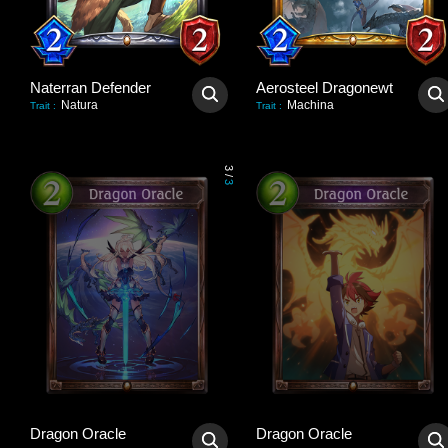
Naterran Defender
Aerosteel Dragonewt
Natura
Machina
Trait
:
Trait
:
3
/
3
Dragon Oracle
Dragon Oracle