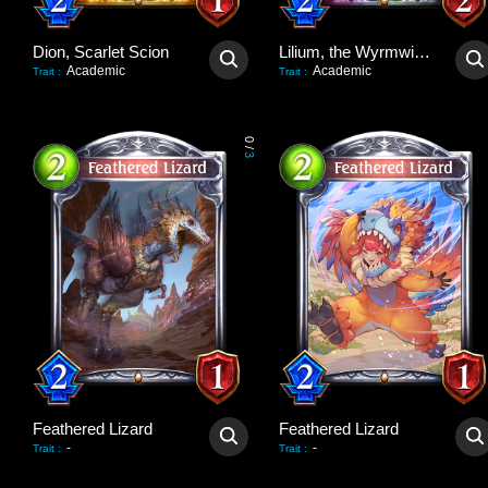
Dion, Scarlet Scion
Lilium, the Wyrmwitch
Academic
Academic
Trait
:
Trait
:
0
/
3
Feathered Lizard
Feathered Lizard
-
-
Trait
:
Trait
: