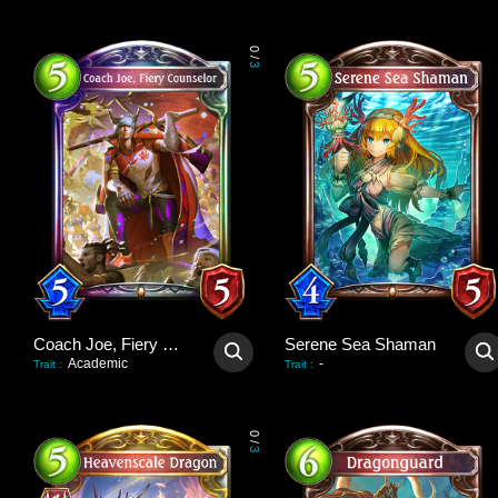
0
/
3
Coach Joe, Fiery Counselor
Serene Sea Shaman
Academic
-
Trait
:
Trait
:
0
/
3