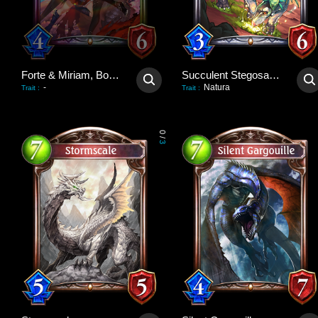
Forte & Miriam, Bondforged
Succulent Stegosaurus
-
Natura
Trait
:
Trait
:
0
/
3