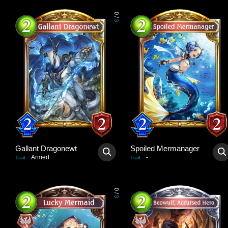
0
/
3
Gallant Dragonewt
Spoiled Mermanager
Armed
-
Trait
:
Trait
:
0
/
3