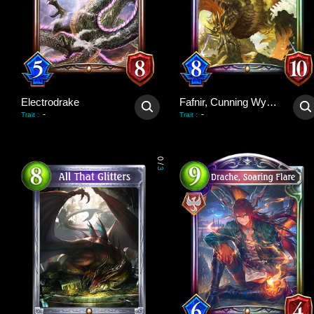
Electrodrake
Fafnir, Cunning Wyrm
-
-
Trait
:
Trait
:
0
/
3