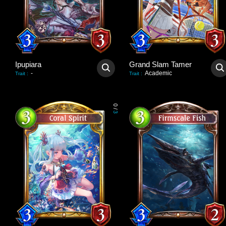
Ipupiara
Grand Slam Tamer
-
Academic
Trait
:
Trait
:
0
/
3