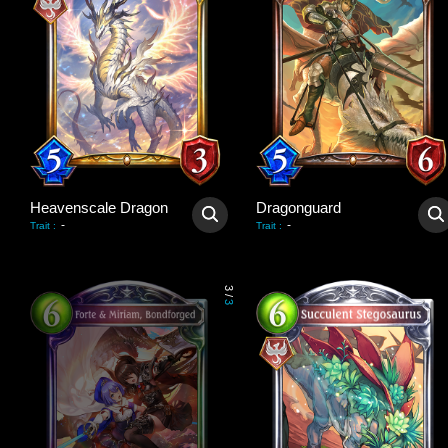
Heavenscale Dragon
Dragonguard
-
-
Trait
:
Trait
:
3
/
3