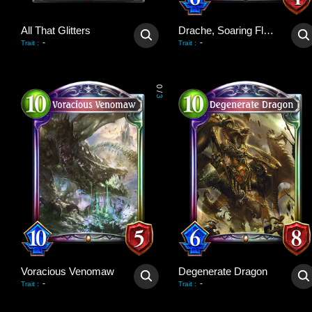
All That Glitters
Drache, Soaring Flare
-
-
Trait
:
Trait
:
0
/
3
Voracious Venomaw
Degenerate Dragon
-
-
Trait
:
Trait
: