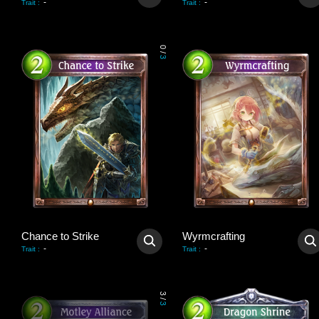
-
-
Trait
:
Trait
:
0
/
3
Chance to Strike
Wyrmcrafting
-
-
Trait
:
Trait
:
3
/
3