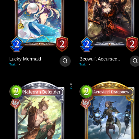
Lucky Mermaid
Beowulf, Accursed Hero
-
-
Trait
:
Trait
:
0
/
3