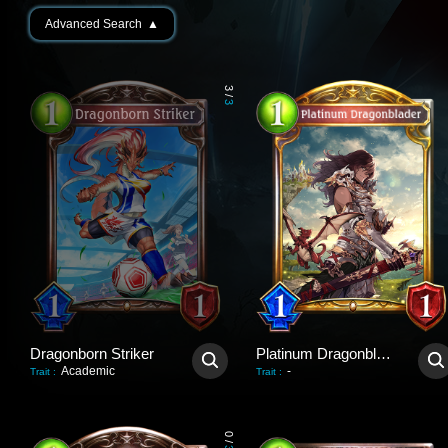
Advanced Search
▲
3
/
3
Dragonborn Striker
Platinum Dragonblader
Academic
-
Trait
:
Trait
:
0
/