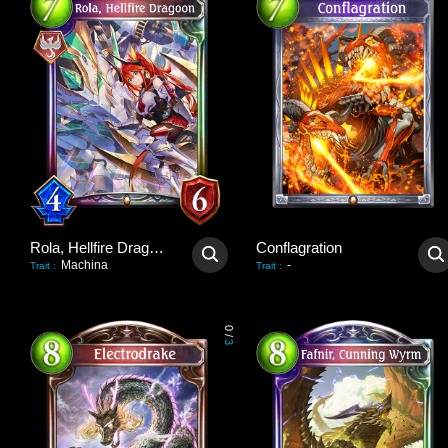
Rola, Hellfire Dragoon
Conflagration
Machina
-
Trait
:
Trait
:
0
/
3