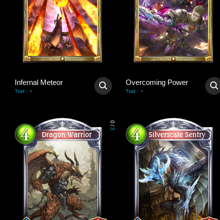
Infernal Meteor
Overcoming Power
-
-
Trait
:
Trait
:
0
/
3