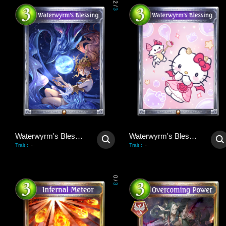
2
/
3
Waterwyrm's Blessing
Waterwyrm's Blessing
-
-
Trait
:
Trait
:
0
/
3