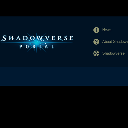
News
About Shadowve
Shadowverse