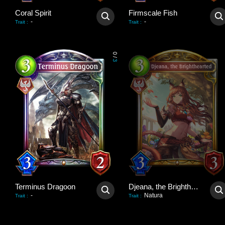
Coral Spirit
Firmscale Fish
-
-
Trait
:
Trait
:
0
/
3
Terminus Dragoon
Djeana, the Brighthearted
-
Natura
Trait
:
Trait
: