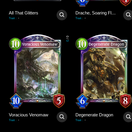
All That Glitters
Drache, Soaring Flare
-
-
Trait
:
Trait
:
0
/
3
Voracious Venomaw
Degenerate Dragon
-
-
Trait
:
Trait
: