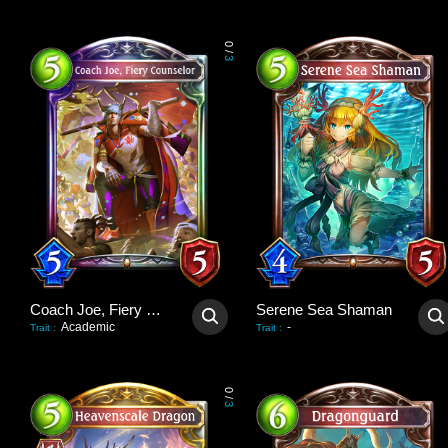
0
/
3
Coach Joe, Fiery Counselor
Serene Sea Shaman
Academic
-
Trait
:
Trait
:
0
/
3