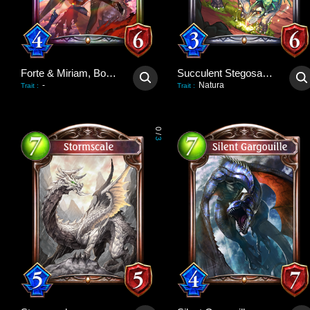
Forte & Miriam, Bondforged
Succulent Stegosaurus
-
Natura
Trait
:
Trait
:
0
/
3