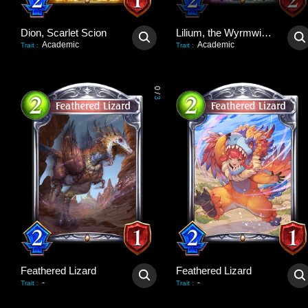
Dion, Scarlet Scion
Lilium, the Wyrmwitch
Academic
Academic
Trait
:
Trait
:
0
/
3
Feathered Lizard
Feathered Lizard
-
-
Trait
:
Trait
: