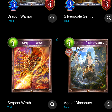
Dragon Warrior
Silverscale Sentry
-
-
Trait
:
Trait
:
0
/
3
Serpent Wrath
Age of Dinosaurs
-
-
Trait
:
Trait
: