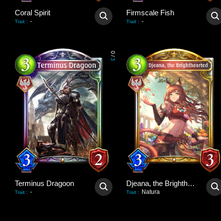
Coral Spirit
Firmscale Fish
-
-
Trait
:
Trait
:
0
/
3
Terminus Dragoon
Djeana, the Brighthearted
-
Natura
Trait
:
Trait
: