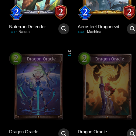
Naterran Defender
Aerosteel Dragonewt
Natura
Machina
Trait
:
Trait
:
3
/
3
Dragon Oracle
Dragon Oracle