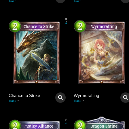
-
-
Trait
:
Trait
:
0
/
3
Chance to Strike
Wyrmcrafting
-
-
Trait
:
Trait
:
0
/
3