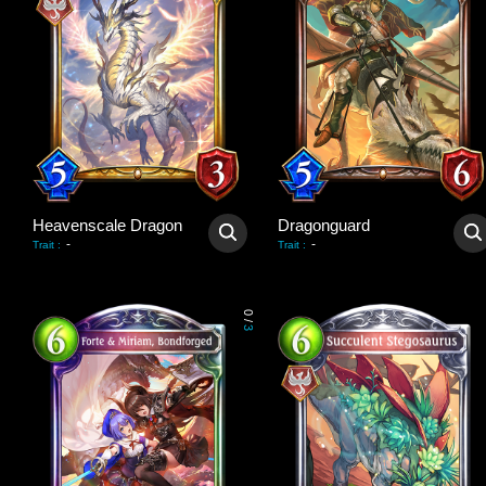
Heavenscale Dragon
Dragonguard
-
-
Trait
:
Trait
:
0
/
3