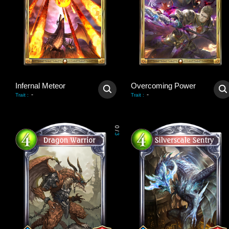
Infernal Meteor
Overcoming Power
-
-
Trait
:
Trait
:
0
/
3