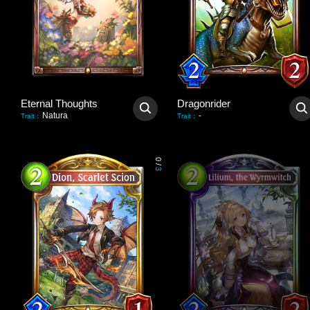
Eternal Thoughts
Dragonrider
Natura
-
Trait
:
Trait
:
0
/
3