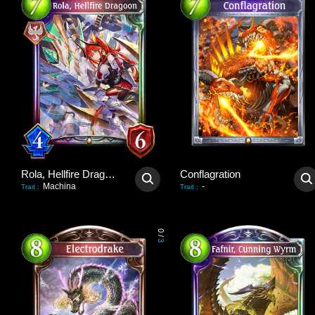
Rola, Hellfire Dragoon
Conflagration
Machina
-
Trait
:
Trait
:
0
/
3