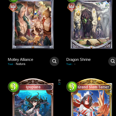
Motley Alliance
Dragon Shrine
Natura
-
Trait
:
Trait
:
0
/
3