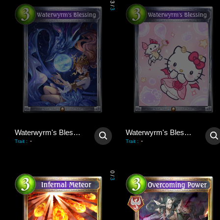
3
/
3
Waterwyrm's Blessing
Waterwyrm's Blessing
-
-
Trait
:
Trait
:
0
/
3