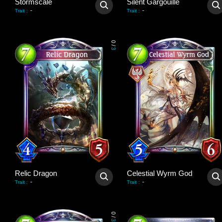
Stormscale
Silent Gargouille
-
-
Trait
:
Trait
:
0
/
3
Relic Dragon
Celestial Wyrm God
-
-
Trait
:
Trait
:
0
/
3