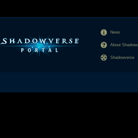
News
About Shadowve
Shadowverse