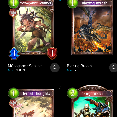
3
Mánagarmr Sentinel
Blazing Breath
Natura
-
Trait
:
Trait
:
0
/
3