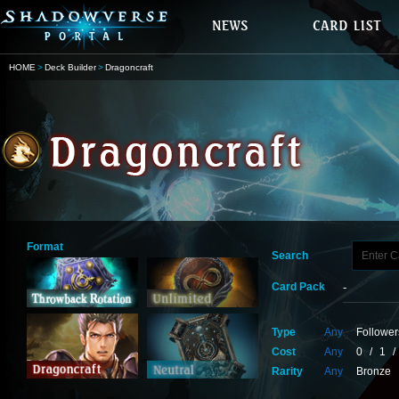
HOME
Deck Builder
Dragoncraft
Format
Search
Card Pack
Type
Any
Follower
Cost
Any
0
/
1
/
Rarity
Any
Bronze