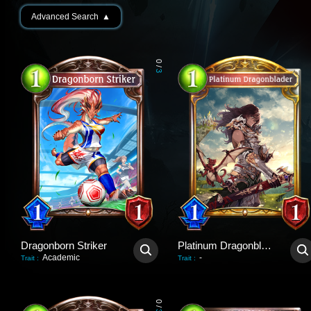
Advanced Search
▲
0
/
3
Dragonborn Striker
Platinum Dragonblader
Academic
-
Trait
:
Trait
:
0
/