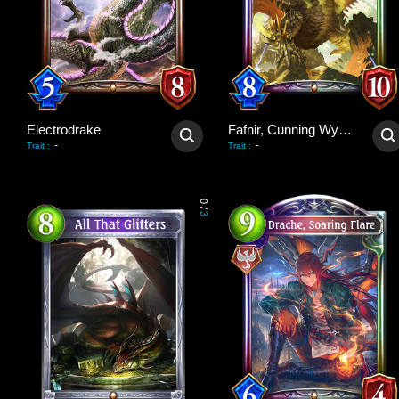
Electrodrake
Fafnir, Cunning Wyrm
-
-
Trait
:
Trait
:
0
/
3