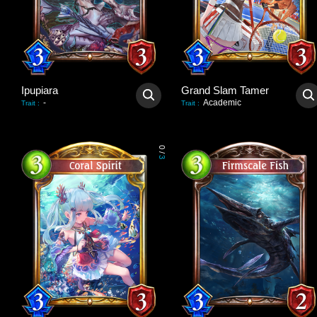
Ipupiara
Grand Slam Tamer
-
Academic
Trait
:
Trait
:
0
/
3