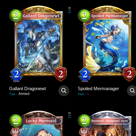
0
/
3
Gallant Dragonewt
Spoiled Mermanager
Armed
-
Trait
:
Trait
:
0
/
3