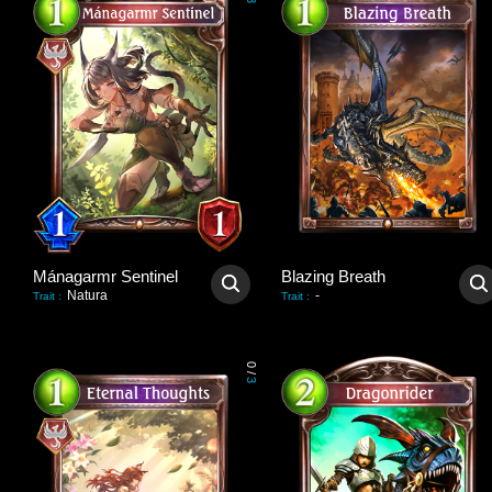
3
Mánagarmr Sentinel
Blazing Breath
Natura
-
Trait
:
Trait
:
0
/
3