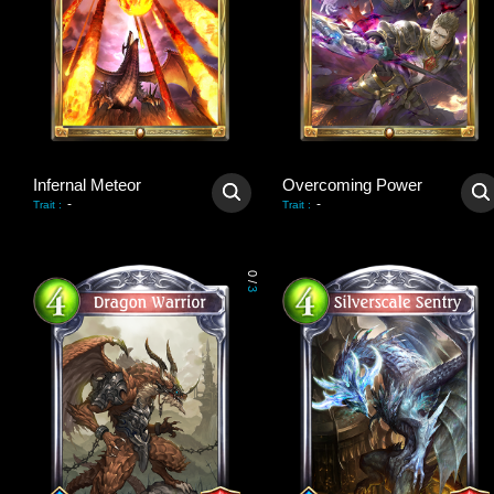
Infernal Meteor
Overcoming Power
-
-
Trait
:
Trait
:
0
/
3