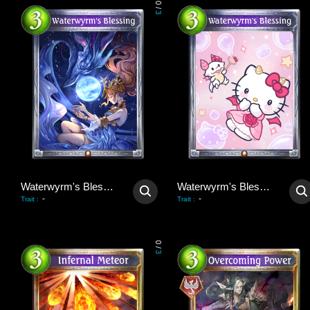
0
/
3
Waterwyrm's Blessing
Waterwyrm's Blessing
-
-
Trait
:
Trait
:
0
/
3