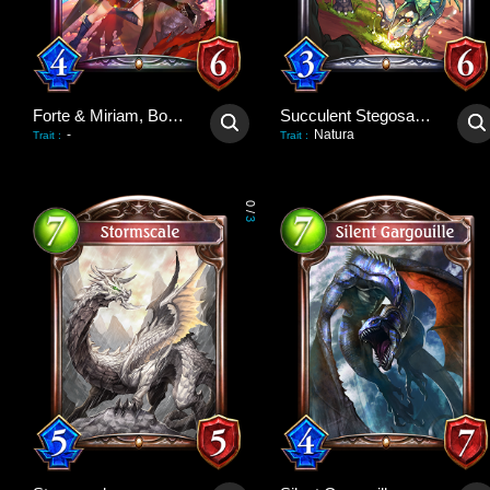
Forte & Miriam, Bondforged
Succulent Stegosaurus
-
Natura
Trait
:
Trait
:
0
/
3