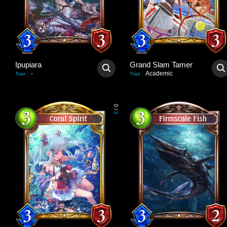
Ipupiara
Grand Slam Tamer
-
Academic
Trait
:
Trait
:
0
/
3