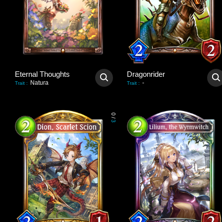
Eternal Thoughts
Dragonrider
Natura
-
Trait
:
Trait
:
0
/
3