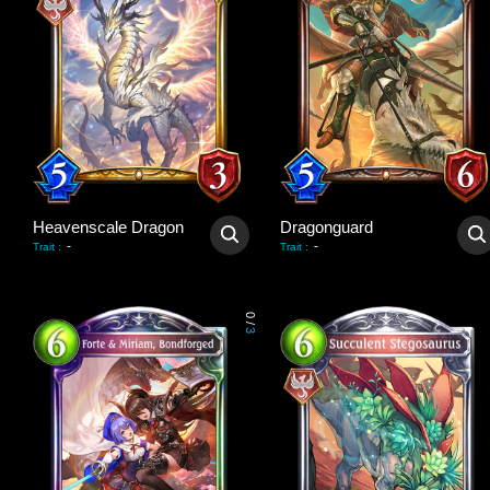
Heavenscale Dragon
Dragonguard
-
-
Trait
:
Trait
:
0
/
3