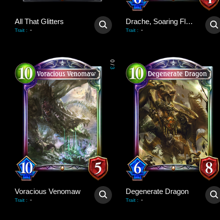
All That Glitters
Drache, Soaring Flare
-
-
Trait
:
Trait
:
0
/
3
Voracious Venomaw
Degenerate Dragon
-
-
Trait
:
Trait
: