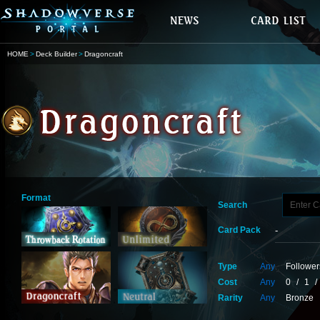
HOME
Deck Builder
Dragoncraft
Format
Search
Card Pack
Type
Any
Follower
Cost
Any
0
/
1
/
Rarity
Any
Bronze