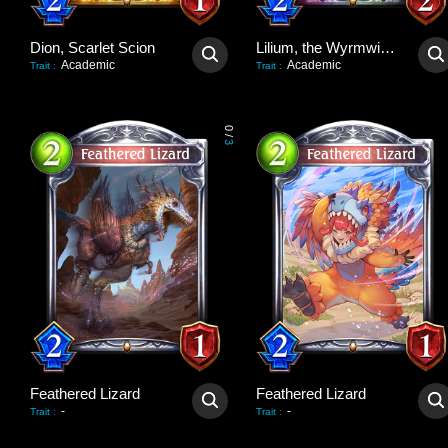
Dion, Scarlet Scion
Lilium, the Wyrmwitch
Academic
Academic
Trait
:
Trait
:
0
/
3
Feathered Lizard
Feathered Lizard
-
-
Trait
:
Trait
: