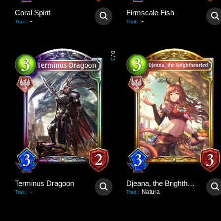
Coral Spirit
Firmscale Fish
-
-
Trait
:
Trait
:
0
/
3
Terminus Dragoon
Djeana, the Brighthearted
-
Natura
Trait
:
Trait
: