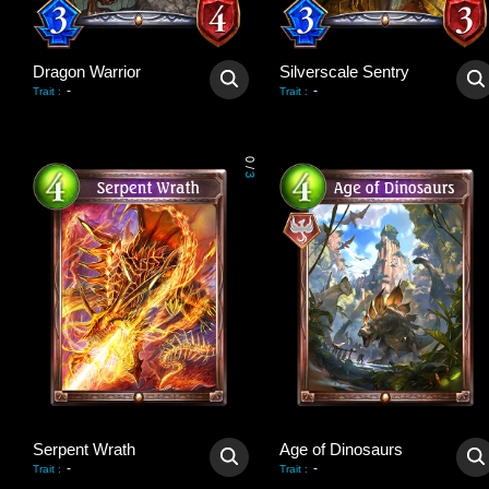
Dragon Warrior
Silverscale Sentry
-
-
Trait
:
Trait
:
0
/
3
Serpent Wrath
Age of Dinosaurs
-
-
Trait
:
Trait
: