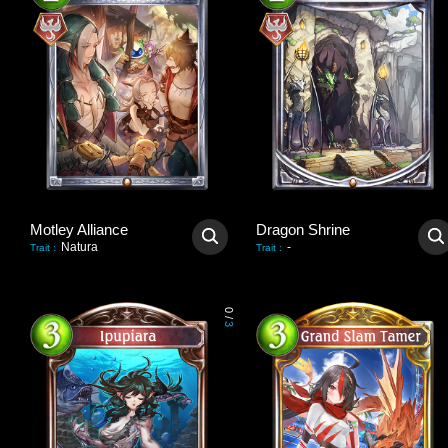
Motley Alliance
Dragon Shrine
Natura
-
Trait
:
Trait
:
0
/
3