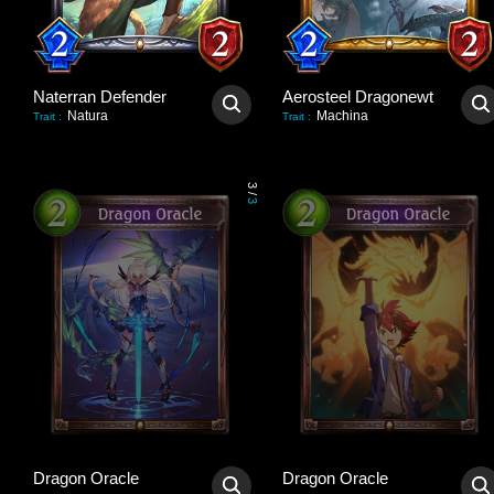
Naterran Defender
Aerosteel Dragonewt
Natura
Machina
Trait
:
Trait
:
3
/
3
Dragon Oracle
Dragon Oracle