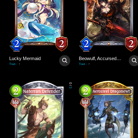
Lucky Mermaid
Beowulf, Accursed Hero
-
-
Trait
:
Trait
:
0
/
3