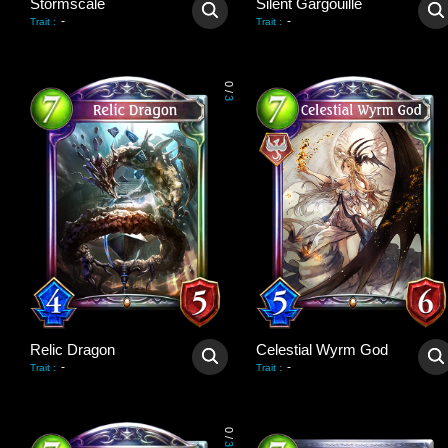
Stormscale
Silent Gargouille
-
-
Trait
:
Trait
:
0
/
3
Relic Dragon
Celestial Wyrm God
-
-
Trait
:
Trait
:
0
/
3