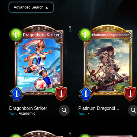
Advanced Search
▲
0
/
3
Dragonborn Striker
Platinum Dragonblader
Academic
-
Trait
:
Trait
:
0
/