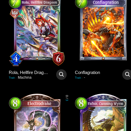
Rola, Hellfire Dragoon
Conflagration
Machina
-
Trait
:
Trait
:
0
/
3