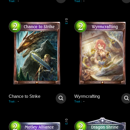
-
-
Trait
:
Trait
:
0
/
3
Chance to Strike
Wyrmcrafting
-
-
Trait
:
Trait
:
0
/
3