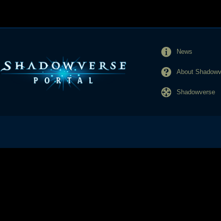
News
About Shadowve
Shadowverse