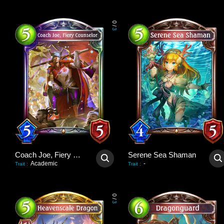
0
/
3
Coach Joe, Fiery Counselor
Serene Sea Shaman
Academic
-
Trait
:
Trait
:
0
/
3