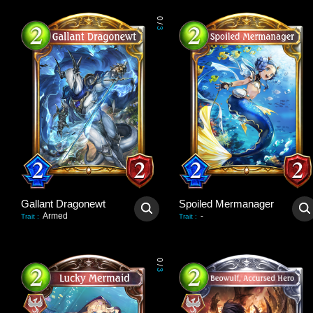
0
/
3
Gallant Dragonewt
Spoiled Mermanager
Armed
-
Trait
:
Trait
:
0
/
3