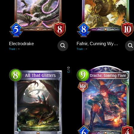
Electrodrake
Fafnir, Cunning Wyrm
-
-
Trait
:
Trait
:
0
/
3