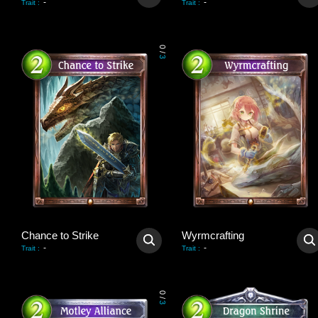
-
-
Trait
:
Trait
:
0
/
3
Chance to Strike
Wyrmcrafting
-
-
Trait
:
Trait
:
0
/
3