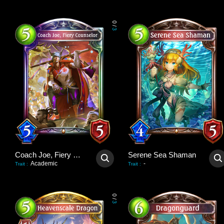
0
/
3
Coach Joe, Fiery Counselor
Serene Sea Shaman
Academic
-
Trait
:
Trait
:
0
/
3