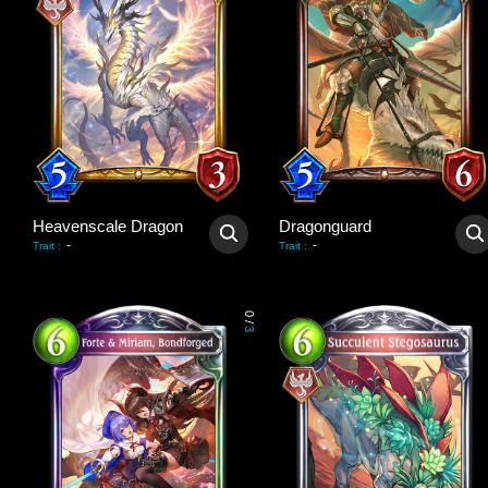
Heavenscale Dragon
Dragonguard
-
-
Trait
:
Trait
:
0
/
3