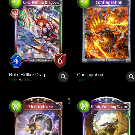
Rola, Hellfire Dragoon
Conflagration
Machina
-
Trait
:
Trait
:
0
/
3