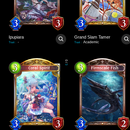
Ipupiara
Grand Slam Tamer
-
Academic
Trait
:
Trait
:
0
/
3