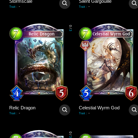
Stormscale
Silent Gargouille
-
-
Trait
:
Trait
:
0
/
3
Relic Dragon
Celestial Wyrm God
-
-
Trait
:
Trait
:
0
/
3