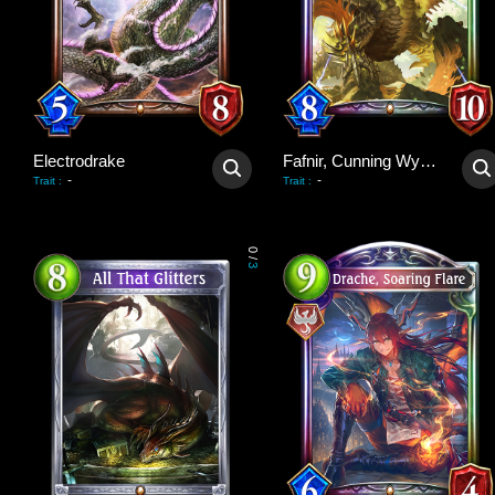
Electrodrake
Fafnir, Cunning Wyrm
-
-
Trait
:
Trait
:
0
/
3