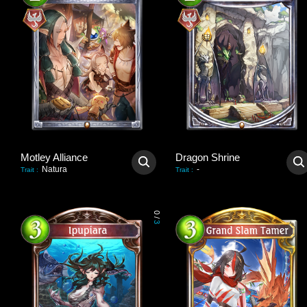
Motley Alliance
Dragon Shrine
Natura
-
Trait
:
Trait
:
0
/
3