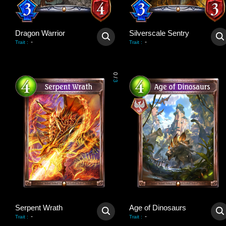
Dragon Warrior
Silverscale Sentry
-
-
Trait
:
Trait
:
0
/
3
Serpent Wrath
Age of Dinosaurs
-
-
Trait
:
Trait
: