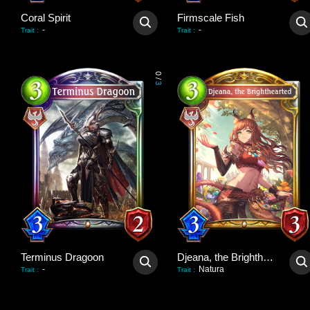
Coral Spirit
Firmscale Fish
-
-
Trait
:
Trait
:
0
/
3
Terminus Dragoon
Djeana, the Brighthearted
-
Natura
Trait
:
Trait
: