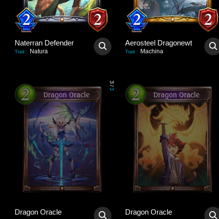
Naterran Defender
Aerosteel Dragonewt
Natura
Machina
Trait
:
Trait
:
3
/
3
Dragon Oracle
Dragon Oracle