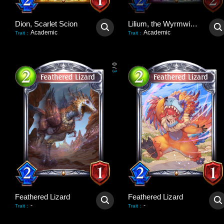
Dion, Scarlet Scion
Lilium, the Wyrmwitch
Academic
Academic
Trait
:
Trait
:
0
/
3
Feathered Lizard
Feathered Lizard
-
-
Trait
:
Trait
: