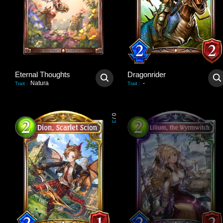
Eternal Thoughts
Dragonrider
Natura
-
Trait
:
Trait
:
0
/
3