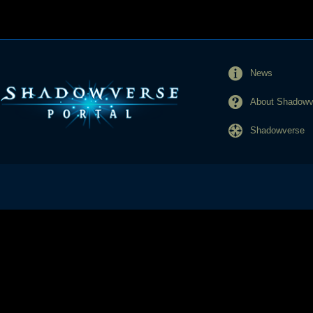
News
About Shadowve
Shadowverse