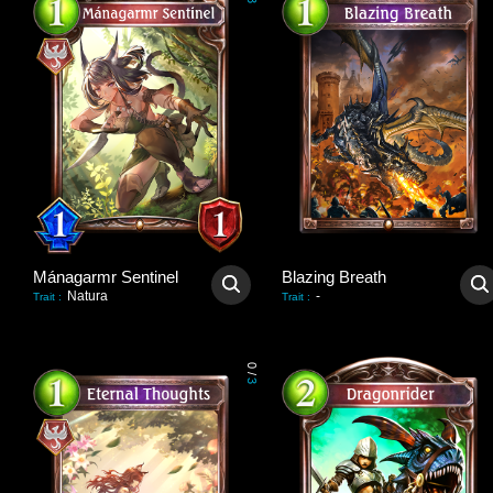
3
Mánagarmr Sentinel
Blazing Breath
Natura
-
Trait
:
Trait
:
0
/
3