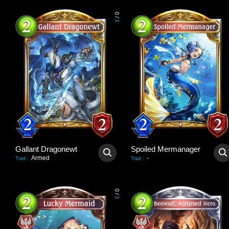
0
/
3
Gallant Dragonewt
Spoiled Mermanager
Armed
-
Trait
:
Trait
:
0
/
3