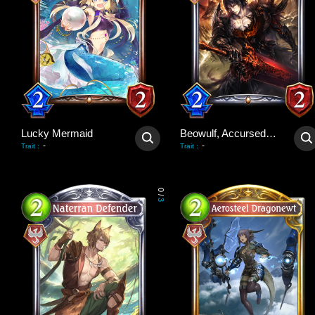
Lucky Mermaid
Beowulf, Accursed Hero
-
-
Trait
:
Trait
:
0
/
3