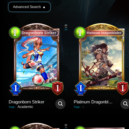
Advanced Search
▲
0
/
3
Dragonborn Striker
Platinum Dragonblader
Academic
-
Trait
:
Trait
:
0
/