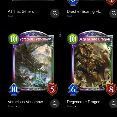
All That Glitters
Drache, Soaring Flare
-
-
Trait
:
Trait
:
0
/
3
Voracious Venomaw
Degenerate Dragon
-
-
Trait
:
Trait
: