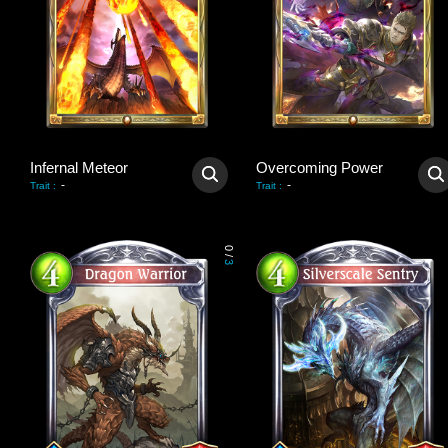
Infernal Meteor
Overcoming Power
-
-
Trait
:
Trait
:
0
/
3