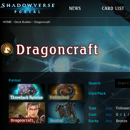
HOME
Deck Builder
Dragoncraft
Format
Search
Card Pack
Type
Any
Follower
Cost
Any
0
/
1
/
Rarity
Any
Bronze