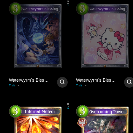
3
/
3
Waterwyrm's Blessing
Waterwyrm's Blessing
-
-
Trait
:
Trait
:
0
/
3