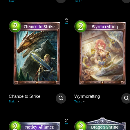
-
-
Trait
:
Trait
:
0
/
3
Chance to Strike
Wyrmcrafting
-
-
Trait
:
Trait
:
0
/
3