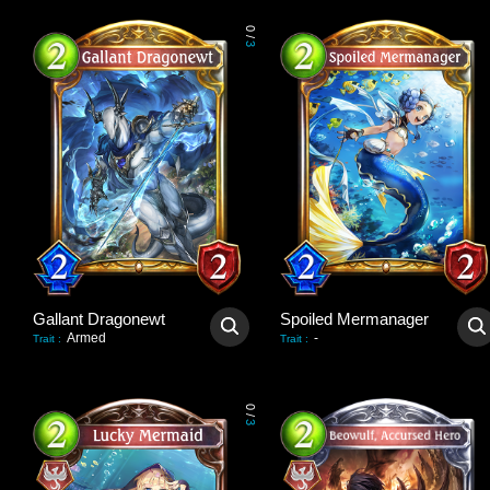
0
/
3
Gallant Dragonewt
Spoiled Mermanager
Armed
-
Trait
:
Trait
:
0
/
3