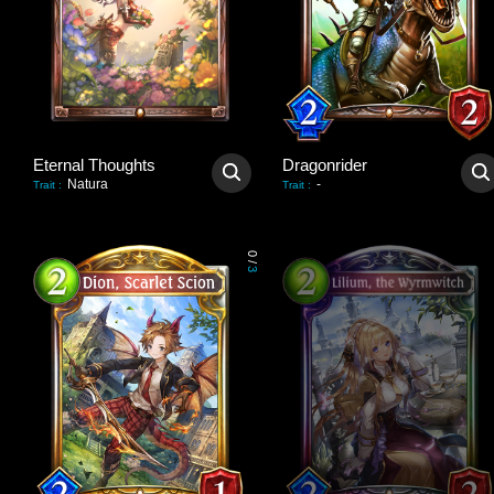
Eternal Thoughts
Dragonrider
Natura
-
Trait
:
Trait
:
0
/
3