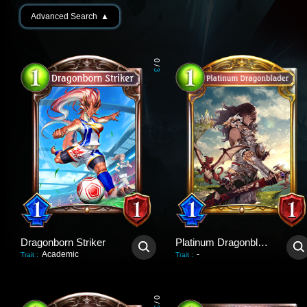
Advanced Search
▲
0
/
3
Dragonborn Striker
Platinum Dragonblader
Academic
-
Trait
:
Trait
:
0
/