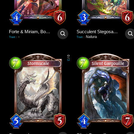
Forte & Miriam, Bondforged
Succulent Stegosaurus
-
Natura
Trait
:
Trait
:
0
/
3