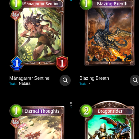
3
Mánagarmr Sentinel
Blazing Breath
Natura
-
Trait
:
Trait
:
0
/
3