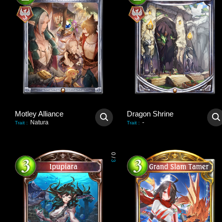
Motley Alliance
Dragon Shrine
Natura
-
Trait
:
Trait
:
0
/
3