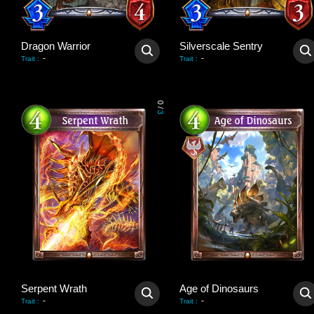
Dragon Warrior
Silverscale Sentry
-
-
Trait
:
Trait
:
0
/
3
Serpent Wrath
Age of Dinosaurs
-
-
Trait
:
Trait
: