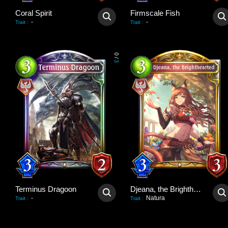
Coral Spirit
Firmscale Fish
-
-
Trait
:
Trait
:
0
/
3
Terminus Dragoon
Djeana, the Brighthearted
-
Natura
Trait
:
Trait
: