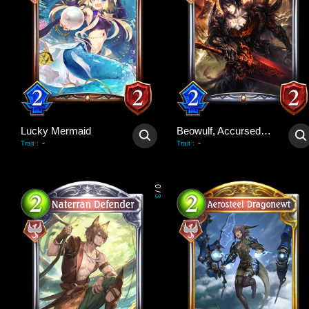
Lucky Mermaid
Beowulf, Accursed Hero
-
-
Trait
:
Trait
:
0
/
3