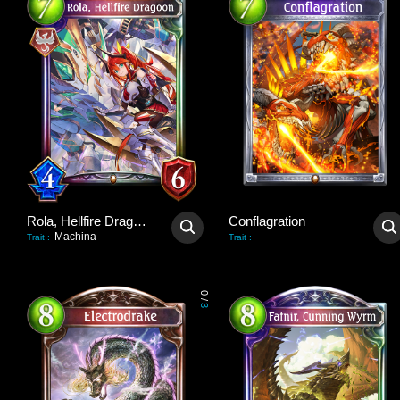
Rola, Hellfire Dragoon
Conflagration
Machina
-
Trait
:
Trait
:
0
/
3