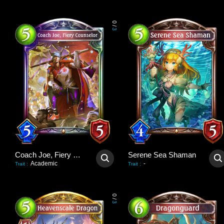
0
/
3
Coach Joe, Fiery Counselor
Serene Sea Shaman
Academic
-
Trait
:
Trait
:
0
/
3