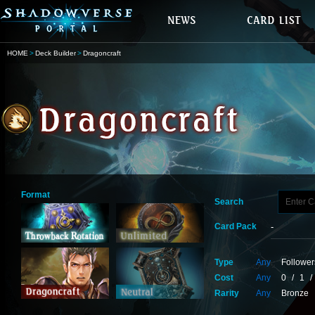
HOME
Deck Builder
Dragoncraft
Format
Search
Card Pack
Type
Any
Follower
Cost
Any
0
/
1
/
Rarity
Any
Bronze