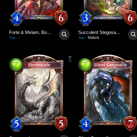
Forte & Miriam, Bondforged
Succulent Stegosaurus
-
Natura
Trait
:
Trait
:
0
/
3