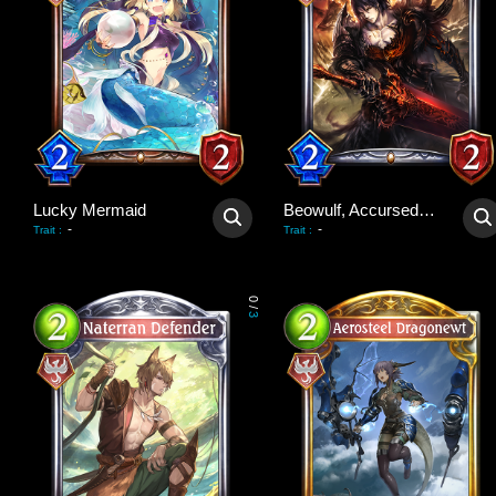
Lucky Mermaid
Beowulf, Accursed Hero
-
-
Trait
:
Trait
:
0
/
3