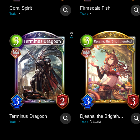
Coral Spirit
Firmscale Fish
-
-
Trait
:
Trait
:
0
/
3
Terminus Dragoon
Djeana, the Brighthearted
-
Natura
Trait
:
Trait
: