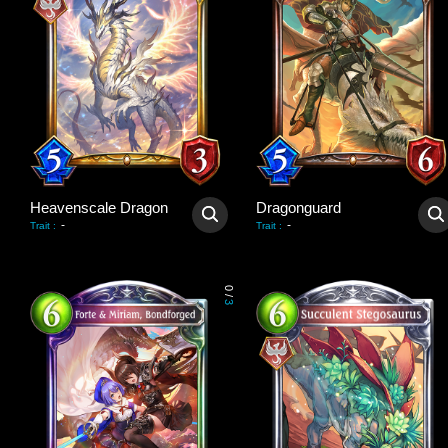
Heavenscale Dragon
Dragonguard
-
-
Trait
:
Trait
:
0
/
3