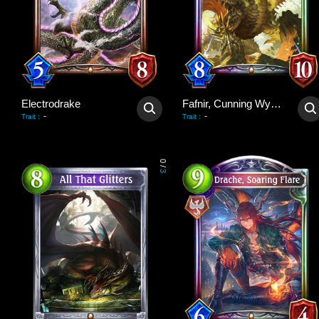
Electrodrake
Fafnir, Cunning Wyrm
-
-
Trait
:
Trait
:
0
/
3