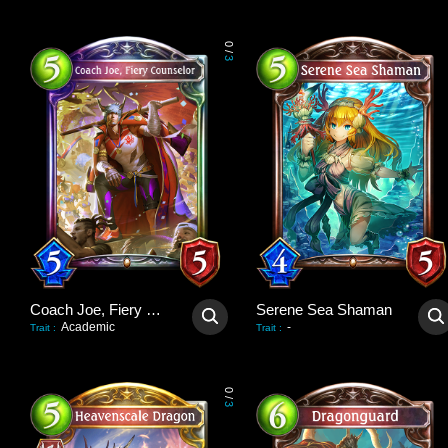
0
/
3
Coach Joe, Fiery Counselor
Serene Sea Shaman
Academic
-
Trait
:
Trait
:
0
/
3