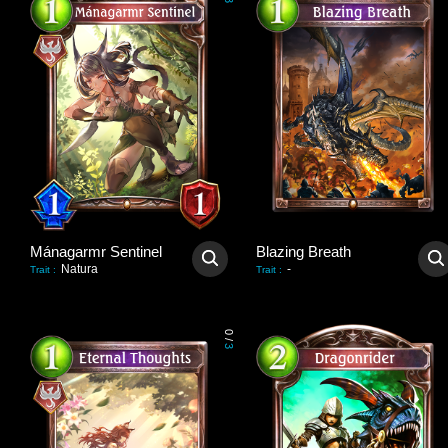
3
Mánagarmr Sentinel
Blazing Breath
Natura
-
Trait
:
Trait
:
0
/
3