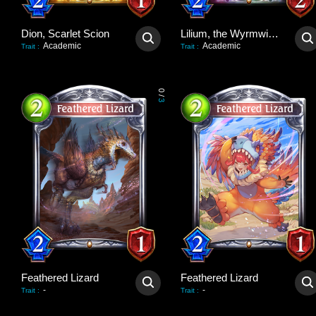
Dion, Scarlet Scion
Lilium, the Wyrmwitch
Academic
Academic
Trait
:
Trait
:
0
/
3
Feathered Lizard
Feathered Lizard
-
-
Trait
:
Trait
: