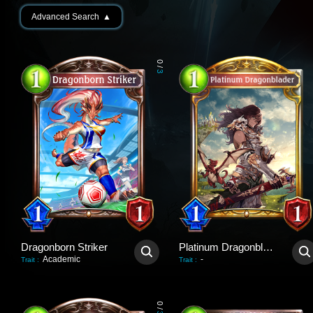
Advanced Search
▲
0
/
3
Dragonborn Striker
Platinum Dragonblader
Academic
-
Trait
:
Trait
:
0
/