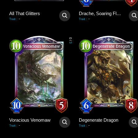
All That Glitters
Drache, Soaring Flare
-
-
Trait
:
Trait
:
0
/
3
Voracious Venomaw
Degenerate Dragon
-
-
Trait
:
Trait
: