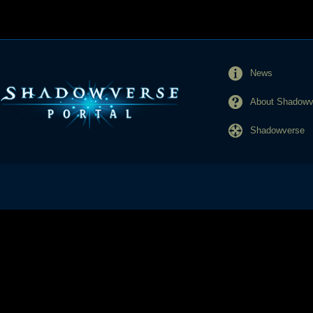
News
About Shadowve
Shadowverse