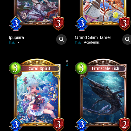
Ipupiara
Grand Slam Tamer
-
Academic
Trait
:
Trait
:
0
/
3