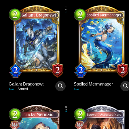
0
/
3
Gallant Dragonewt
Spoiled Mermanager
Armed
-
Trait
:
Trait
:
0
/
3