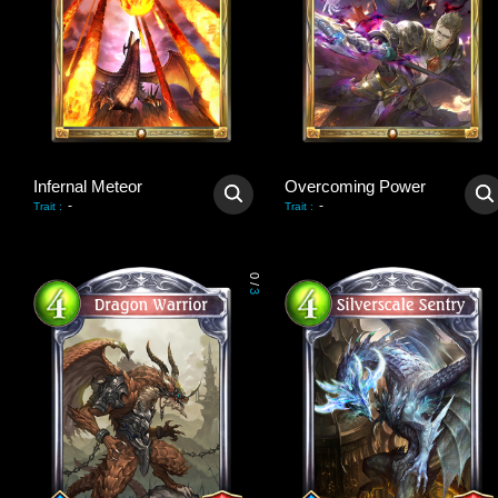
Infernal Meteor
Overcoming Power
-
-
Trait
:
Trait
:
0
/
3