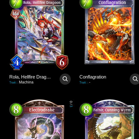
Rola, Hellfire Dragoon
Conflagration
Machina
-
Trait
:
Trait
:
0
/
3