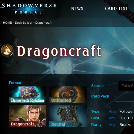
HOME
Deck Builder
Dragoncraft
Format
Search
Card Pack
Type
Any
Follower
Cost
Any
0
/
1
/
Rarity
Any
Bronze