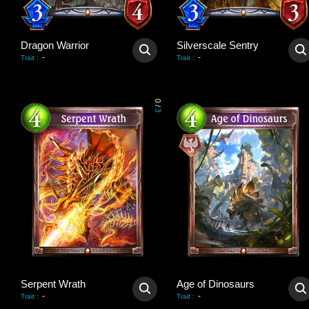
Dragon Warrior
Silverscale Sentry
-
-
Trait
:
Trait
:
0
/
3
Serpent Wrath
Age of Dinosaurs
-
-
Trait
:
Trait
: