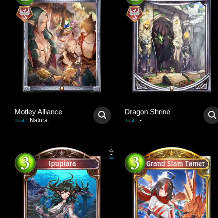
Motley Alliance
Dragon Shrine
Natura
-
Trait
:
Trait
:
0
/
3