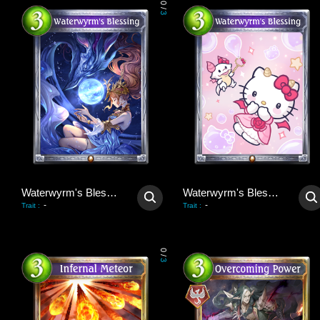
0
/
3
Waterwyrm's Blessing
Waterwyrm's Blessing
-
-
Trait
:
Trait
:
0
/
3