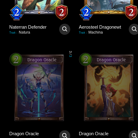
Naterran Defender
Aerosteel Dragonewt
Natura
Machina
Trait
:
Trait
:
3
/
3
Dragon Oracle
Dragon Oracle