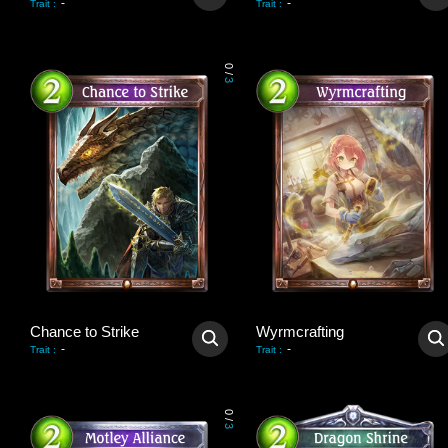
-
-
Trait
:
Trait
:
0
/
3
Chance to Strike
Wyrmcrafting
-
-
Trait
:
Trait
:
0
/
3