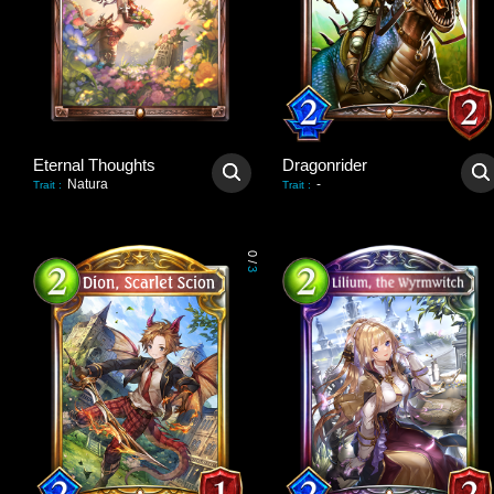
Eternal Thoughts
Dragonrider
Natura
-
Trait
:
Trait
:
0
/
3