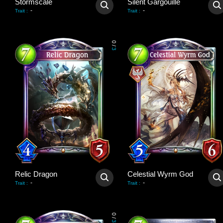
Stormscale
Silent Gargouille
-
-
Trait
:
Trait
:
0
/
3
Relic Dragon
Celestial Wyrm God
-
-
Trait
:
Trait
:
0
/
3