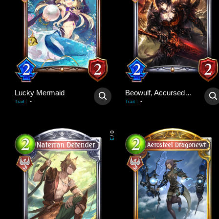
Lucky Mermaid
Beowulf, Accursed Hero
-
-
Trait
:
Trait
:
0
/
3