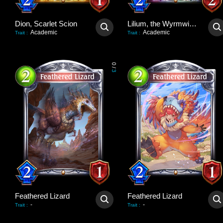
Dion, Scarlet Scion
Lilium, the Wyrmwitch
Academic
Academic
Trait
:
Trait
:
0
/
3
Feathered Lizard
Feathered Lizard
-
-
Trait
:
Trait
: