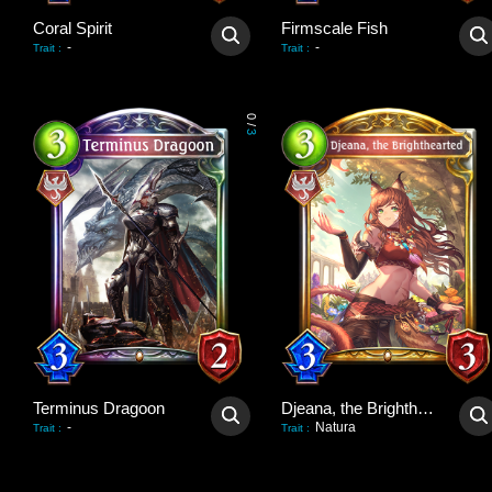
Coral Spirit
Firmscale Fish
-
-
Trait
:
Trait
:
0
/
3
Terminus Dragoon
Djeana, the Brighthearted
-
Natura
Trait
:
Trait
: