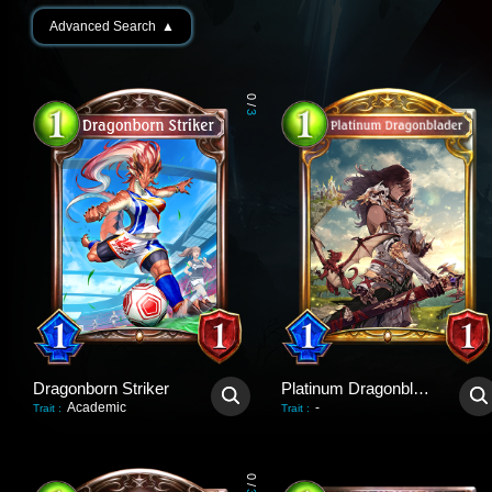
Advanced Search
▲
0
/
3
Dragonborn Striker
Platinum Dragonblader
Academic
-
Trait
:
Trait
:
0
/