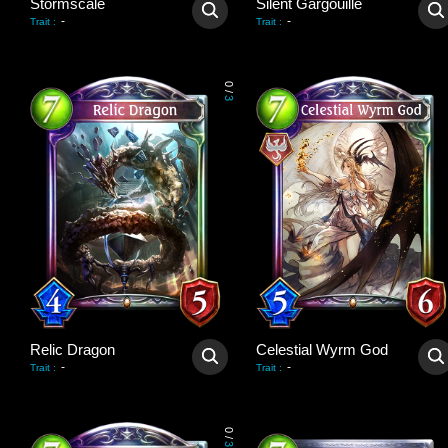
Stormscale
Silent Gargouille
-
-
Trait
:
Trait
:
0
/
3
Relic Dragon
Celestial Wyrm God
-
-
Trait
:
Trait
:
0
/
3