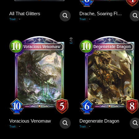
All That Glitters
Drache, Soaring Flare
-
-
Trait
:
Trait
:
0
/
3
Voracious Venomaw
Degenerate Dragon
-
-
Trait
:
Trait
: