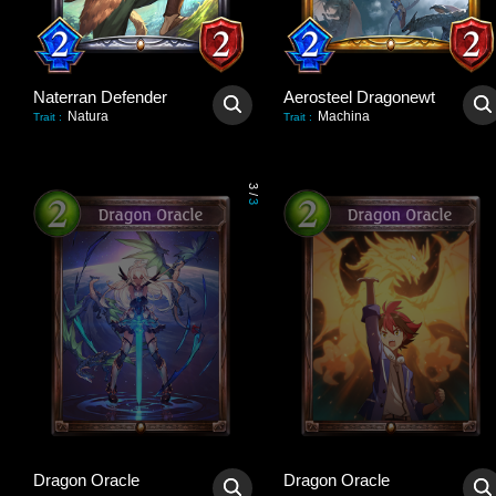
Naterran Defender
Aerosteel Dragonewt
Natura
Machina
Trait
:
Trait
:
3
/
3
Dragon Oracle
Dragon Oracle