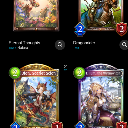
Eternal Thoughts
Dragonrider
Natura
-
Trait
:
Trait
:
0
/
3