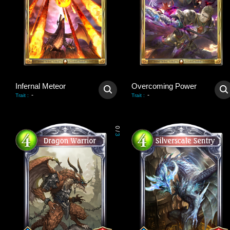
Infernal Meteor
Overcoming Power
-
-
Trait
:
Trait
:
0
/
3