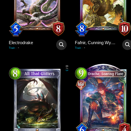
Electrodrake
Fafnir, Cunning Wyrm
-
-
Trait
:
Trait
:
0
/
3