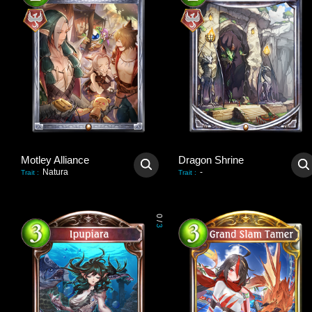
Motley Alliance
Dragon Shrine
Natura
-
Trait
:
Trait
:
0
/
3