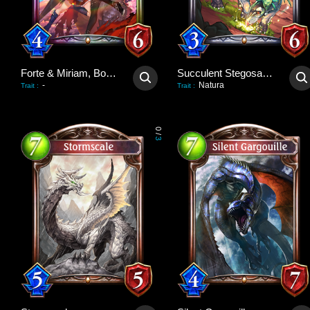
Forte & Miriam, Bondforged
Succulent Stegosaurus
-
Natura
Trait
:
Trait
:
0
/
3