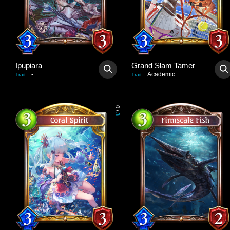
Ipupiara
Grand Slam Tamer
-
Academic
Trait
:
Trait
:
0
/
3