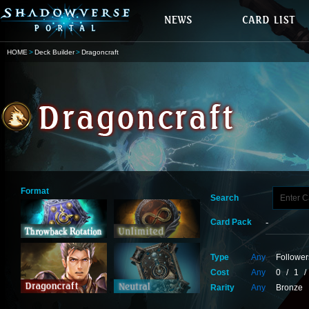
HOME
Deck Builder
Dragoncraft
Format
Search
Card Pack
Type
Any
Follower
Cost
Any
0
/
1
/
Rarity
Any
Bronze