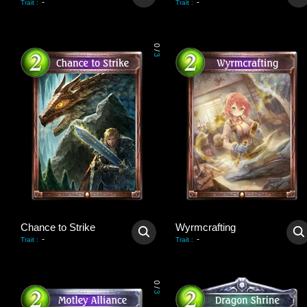
-
-
Trait
:
Trait
:
0
/
3
Chance to Strike
Wyrmcrafting
-
-
Trait
:
Trait
:
0
/
3