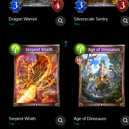
Dragon Warrior
Silverscale Sentry
-
-
Trait
:
Trait
:
0
/
3
Serpent Wrath
Age of Dinosaurs
-
-
Trait
:
Trait
: