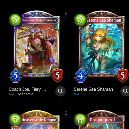
0
/
3
Coach Joe, Fiery Counselor
Serene Sea Shaman
Academic
-
Trait
:
Trait
:
0
/
3