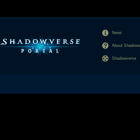
News
About Shadowve
Shadowverse