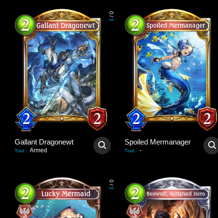
0
/
3
Gallant Dragonewt
Spoiled Mermanager
Armed
-
Trait
:
Trait
:
0
/
3