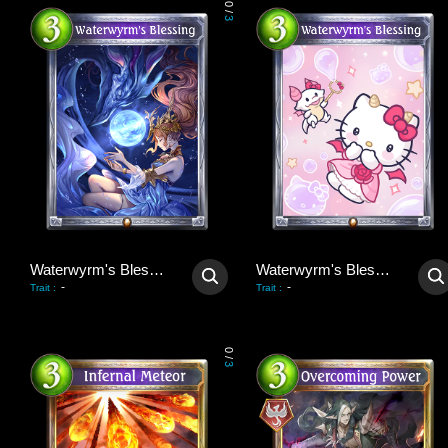
0
/
3
Waterwyrm's Blessing
Waterwyrm's Blessing
-
-
Trait
:
Trait
:
0
/
3