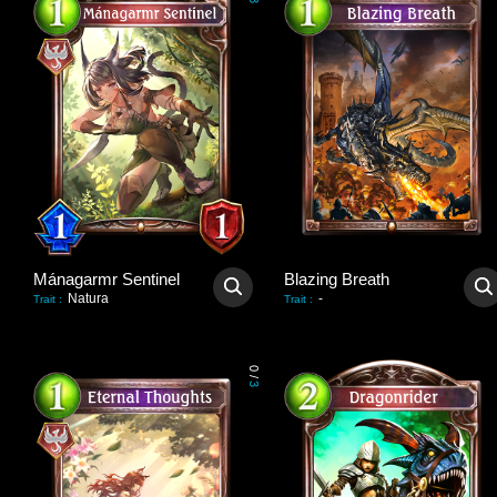
3
Mánagarmr Sentinel
Blazing Breath
Natura
-
Trait
:
Trait
:
0
/
3