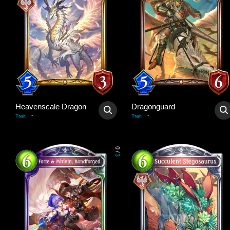
Heavenscale Dragon
Dragonguard
-
-
Trait
:
Trait
:
0
/
3