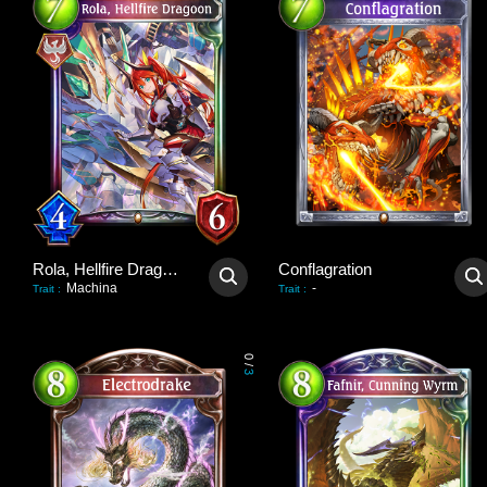
Rola, Hellfire Dragoon
Conflagration
Machina
-
Trait
:
Trait
:
0
/
3