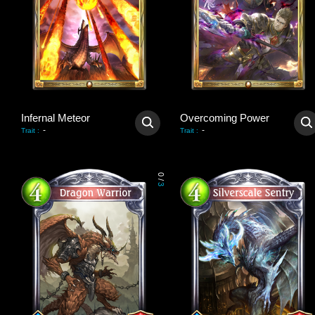
Infernal Meteor
Overcoming Power
-
-
Trait
:
Trait
:
0
/
3