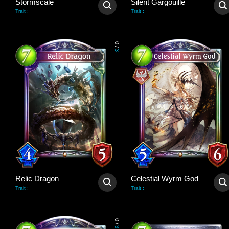
Stormscale
Silent Gargouille
-
-
Trait
:
Trait
:
0
/
3
Relic Dragon
Celestial Wyrm God
-
-
Trait
:
Trait
:
0
/
3