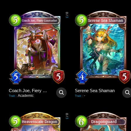
0
/
3
Coach Joe, Fiery Counselor
Serene Sea Shaman
Academic
-
Trait
:
Trait
:
0
/
3