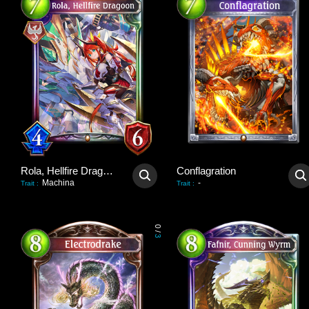
Rola, Hellfire Dragoon
Conflagration
Machina
-
Trait
:
Trait
:
0
/
3