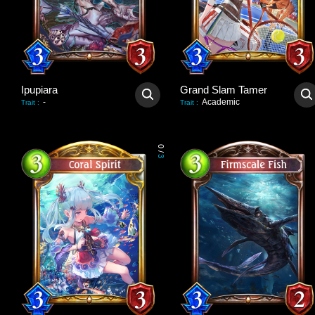
Ipupiara
Grand Slam Tamer
-
Academic
Trait
:
Trait
:
0
/
3