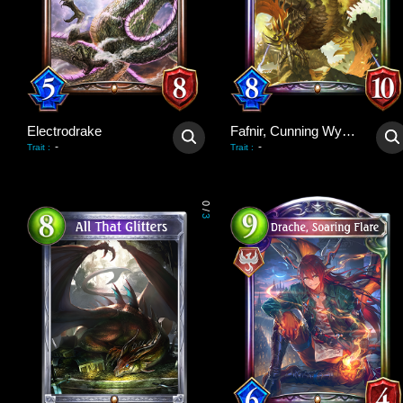
Electrodrake
Fafnir, Cunning Wyrm
-
-
Trait
:
Trait
:
0
/
3