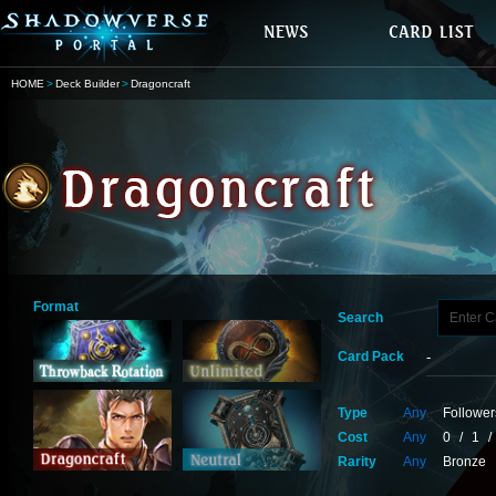
HOME
Deck Builder
Dragoncraft
Format
Search
Card Pack
Type
Any
Follower
Cost
Any
0
/
1
/
Rarity
Any
Bronze