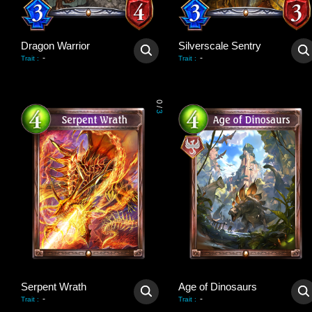
Dragon Warrior
Silverscale Sentry
-
-
Trait
:
Trait
:
0
/
3
Serpent Wrath
Age of Dinosaurs
-
-
Trait
:
Trait
: