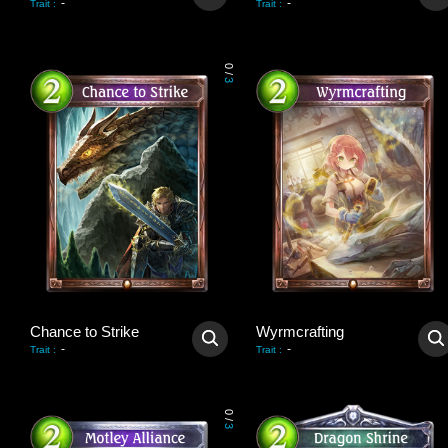
-
-
Trait
:
Trait
:
0
/
3
Chance to Strike
Wyrmcrafting
-
-
Trait
:
Trait
:
0
/
3