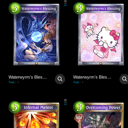
0
/
3
Waterwyrm's Blessing
Waterwyrm's Blessing
-
-
Trait
:
Trait
:
0
/
3