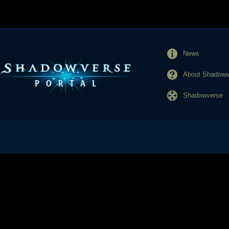
News
About Shadowve
Shadowverse