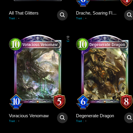
All That Glitters
Drache, Soaring Flare
-
-
Trait
:
Trait
:
0
/
3
Voracious Venomaw
Degenerate Dragon
-
-
Trait
:
Trait
: