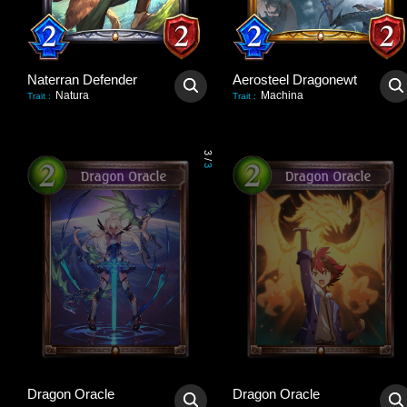
Naterran Defender
Aerosteel Dragonewt
Natura
Machina
Trait
:
Trait
:
3
/
3
Dragon Oracle
Dragon Oracle