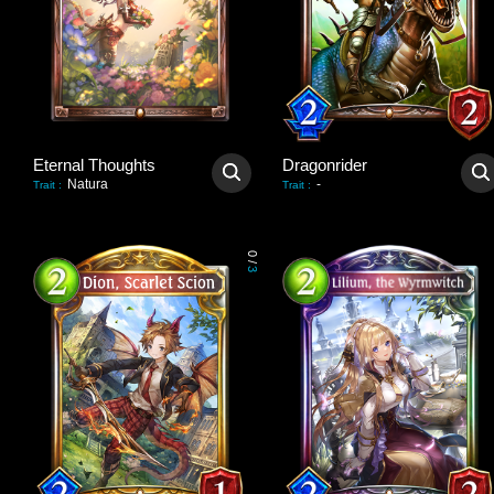
Eternal Thoughts
Dragonrider
Natura
-
Trait
:
Trait
:
0
/
3