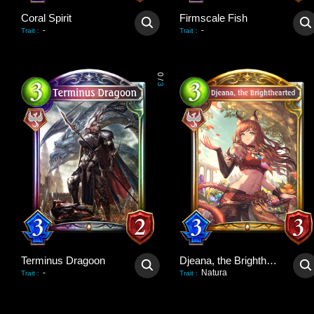
Coral Spirit
Firmscale Fish
-
-
Trait
:
Trait
:
0
/
3
Terminus Dragoon
Djeana, the Brighthearted
-
Natura
Trait
:
Trait
: