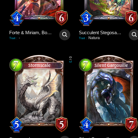
Forte & Miriam, Bondforged
Succulent Stegosaurus
-
Natura
Trait
:
Trait
:
0
/
3