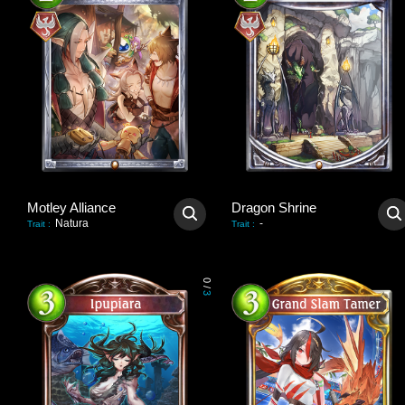
Motley Alliance
Dragon Shrine
Natura
-
Trait
:
Trait
:
0
/
3