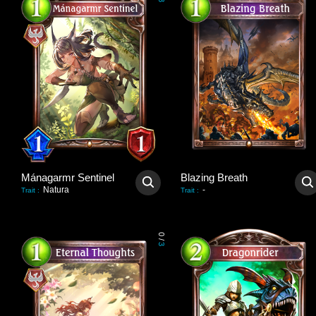
3
Mánagarmr Sentinel
Blazing Breath
Natura
-
Trait
:
Trait
:
0
/
3