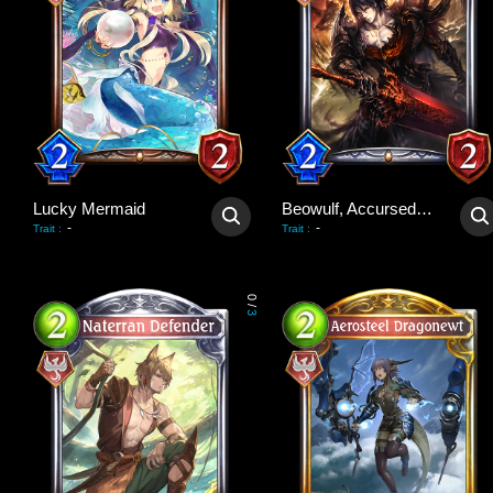
Lucky Mermaid
Beowulf, Accursed Hero
-
-
Trait
:
Trait
:
0
/
3