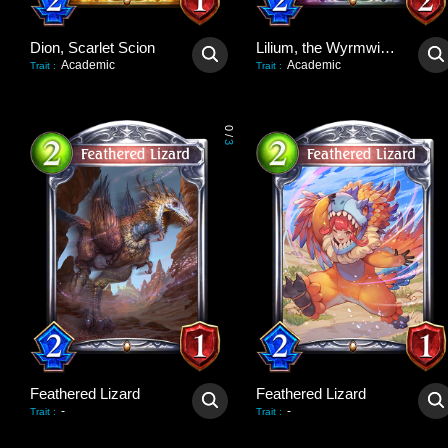
Dion, Scarlet Scion
Lilium, the Wyrmwitch
Academic
Academic
Trait
:
Trait
:
0
/
3
Feathered Lizard
Feathered Lizard
-
-
Trait
:
Trait
: