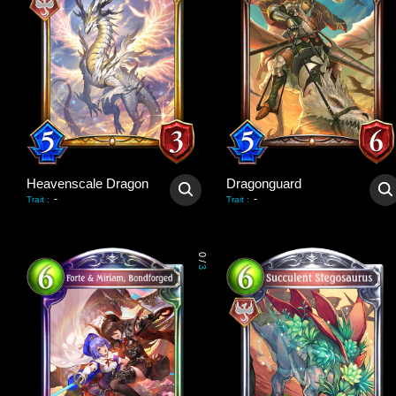
Heavenscale Dragon
Dragonguard
-
-
Trait
:
Trait
:
0
/
3