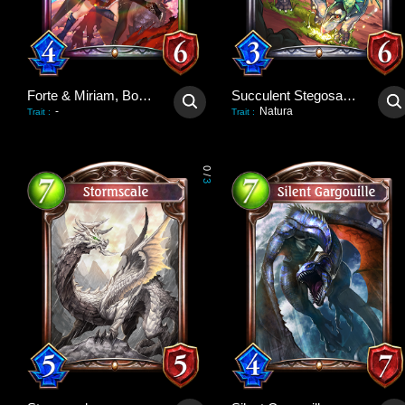
Forte & Miriam, Bondforged
Succulent Stegosaurus
-
Natura
Trait
:
Trait
:
0
/
3