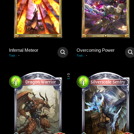
Infernal Meteor
Overcoming Power
-
-
Trait
:
Trait
:
0
/
3