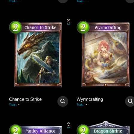
-
-
Trait
:
Trait
:
0
/
3
Chance to Strike
Wyrmcrafting
-
-
Trait
:
Trait
:
0
/
3