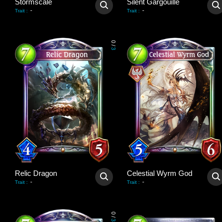
Stormscale
Silent Gargouille
-
-
Trait
:
Trait
:
0
/
3
Relic Dragon
Celestial Wyrm God
-
-
Trait
:
Trait
:
0
/
3