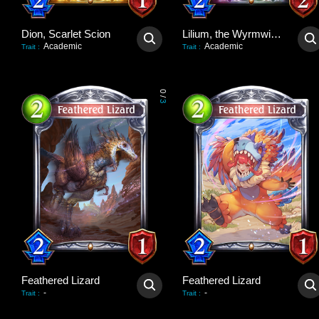
Dion, Scarlet Scion
Lilium, the Wyrmwitch
Academic
Academic
Trait
:
Trait
:
0
/
3
Feathered Lizard
Feathered Lizard
-
-
Trait
:
Trait
: