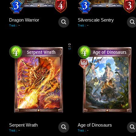
Dragon Warrior
Silverscale Sentry
-
-
Trait
:
Trait
:
0
/
3
Serpent Wrath
Age of Dinosaurs
-
-
Trait
:
Trait
: