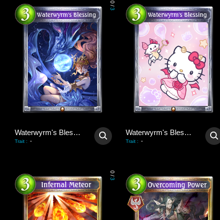
0
/
3
Waterwyrm's Blessing
Waterwyrm's Blessing
-
-
Trait
:
Trait
:
0
/
3