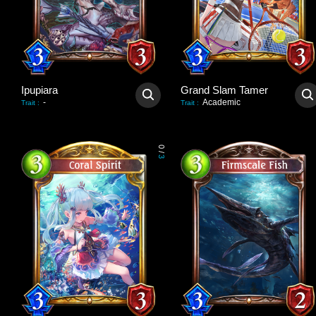
Ipupiara
Grand Slam Tamer
-
Academic
Trait
:
Trait
:
0
/
3