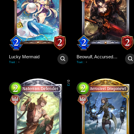
Lucky Mermaid
Beowulf, Accursed Hero
-
-
Trait
:
Trait
:
0
/
3