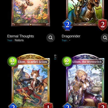
Eternal Thoughts
Dragonrider
Natura
-
Trait
:
Trait
:
0
/
3