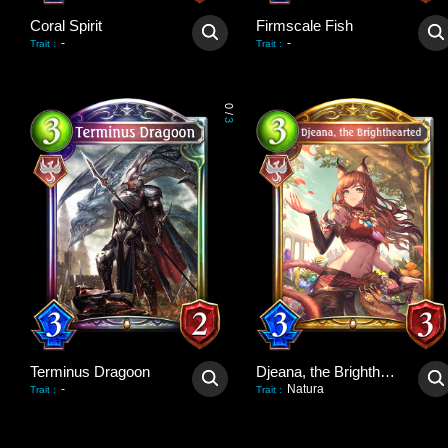
Coral Spirit
Firmscale Fish
-
-
Trait
:
Trait
:
0
/
3
Terminus Dragoon
Djeana, the Brighthearted
-
Natura
Trait
:
Trait
: