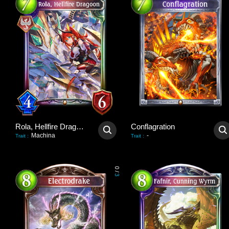
Rola, Hellfire Dragoon
Conflagration
Machina
-
Trait
:
Trait
:
0
/
3