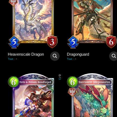
Heavenscale Dragon
Dragonguard
-
-
Trait
:
Trait
:
0
/
3