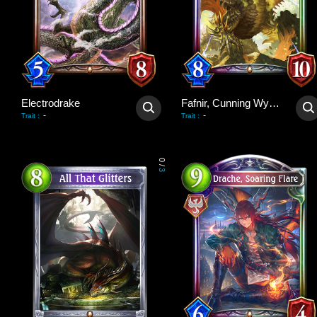
Electrodrake
Fafnir, Cunning Wyrm
-
-
Trait
:
Trait
:
0
/
3