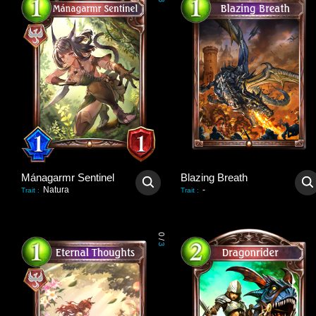
3
Mánagarmr Sentinel
Blazing Breath
Natura
-
Trait
:
Trait
:
0
/
3