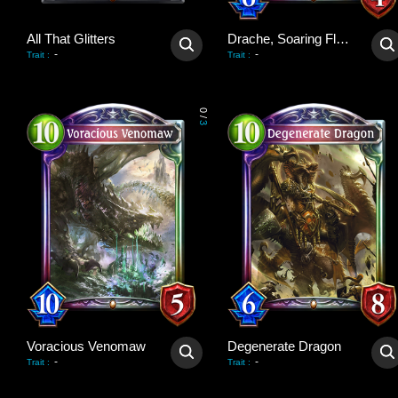
All That Glitters
Drache, Soaring Flare
-
-
Trait
:
Trait
:
0
/
3
Voracious Venomaw
Degenerate Dragon
-
-
Trait
:
Trait
: