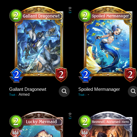
0
/
3
Gallant Dragonewt
Spoiled Mermanager
Armed
-
Trait
:
Trait
:
0
/
3