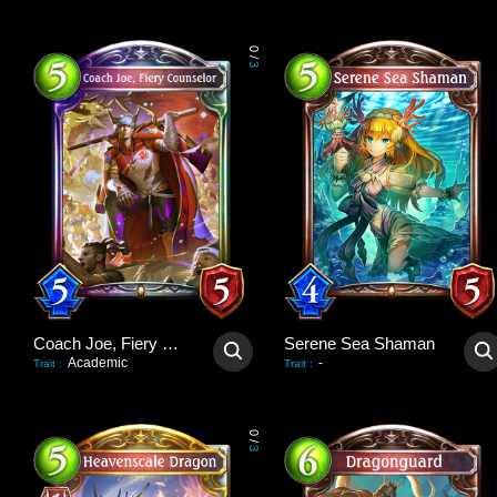
0
/
3
Coach Joe, Fiery Counselor
Serene Sea Shaman
Academic
-
Trait
:
Trait
:
0
/
3