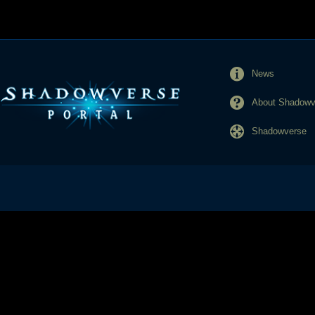
News
About Shadowve
Shadowverse