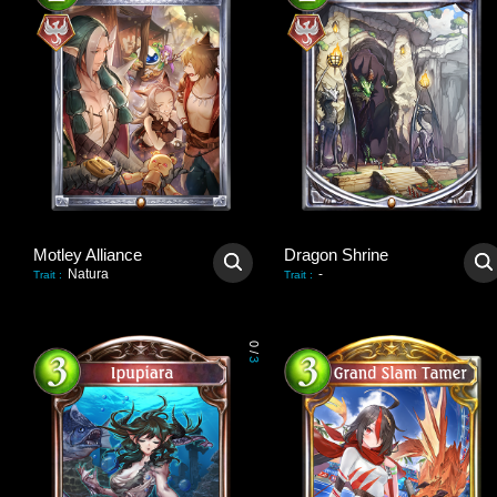
Motley Alliance
Dragon Shrine
Natura
-
Trait
:
Trait
:
0
/
3