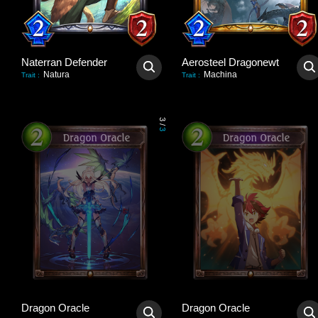
Naterran Defender
Aerosteel Dragonewt
Natura
Machina
Trait
:
Trait
:
3
/
3
Dragon Oracle
Dragon Oracle