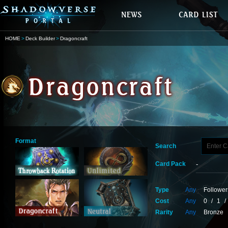
HOME
Deck Builder
Dragoncraft
Format
Search
Card Pack
Type
Any
Follower
Cost
Any
0
/
1
/
Rarity
Any
Bronze