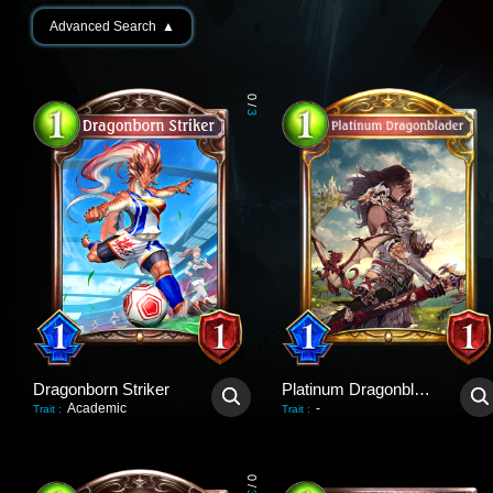
Advanced Search
▲
0
/
3
Dragonborn Striker
Platinum Dragonblader
Academic
-
Trait
:
Trait
:
0
/