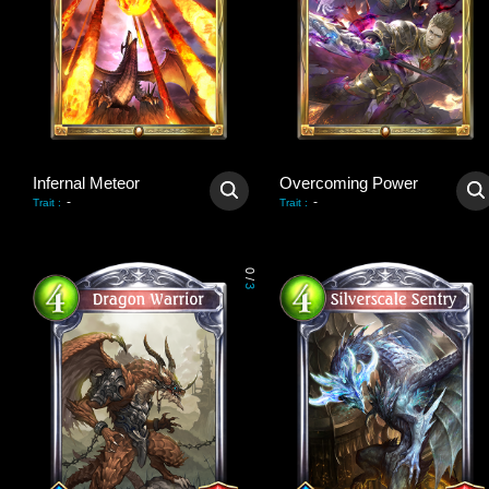
Infernal Meteor
Overcoming Power
-
-
Trait
:
Trait
:
0
/
3