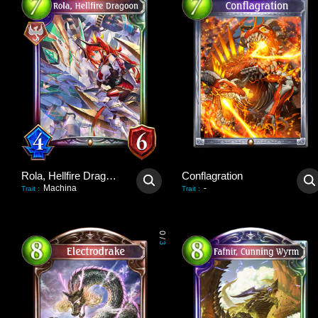
Rola, Hellfire Dragoon
Conflagration
Machina
-
Trait
:
Trait
:
0
/
3