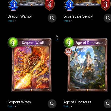
Dragon Warrior
Silverscale Sentry
-
-
Trait
:
Trait
:
0
/
3
Serpent Wrath
Age of Dinosaurs
-
-
Trait
:
Trait
: