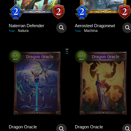
Naterran Defender
Aerosteel Dragonewt
Natura
Machina
Trait
:
Trait
:
3
/
3
Dragon Oracle
Dragon Oracle