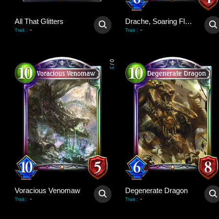
All That Glitters
Drache, Soaring Flare
-
-
Trait
:
Trait
:
0
/
3
Voracious Venomaw
Degenerate Dragon
-
-
Trait
:
Trait
: