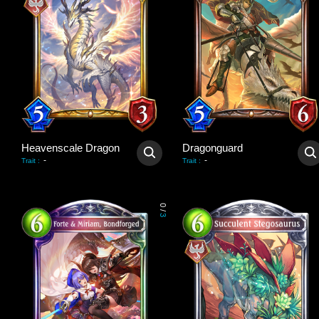
Heavenscale Dragon
Dragonguard
-
-
Trait
:
Trait
:
0
/
3