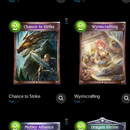
-
-
Trait
:
Trait
:
0
/
3
Chance to Strike
Wyrmcrafting
-
-
Trait
:
Trait
:
0
/
3