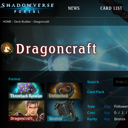
HOME
Deck Builder
Dragoncraft
Format
Search
Card Pack
Type
Any
Follower
Cost
Any
0
/
1
/
Rarity
Any
Bronze