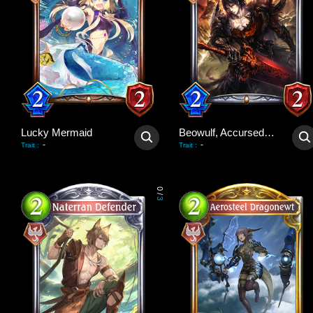
Lucky Mermaid
Beowulf, Accursed Hero
-
-
Trait
:
Trait
:
0
/
3