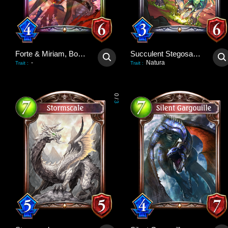
Forte & Miriam, Bondforged
Succulent Stegosaurus
-
Natura
Trait
:
Trait
:
0
/
3