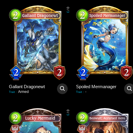
0
/
3
Gallant Dragonewt
Spoiled Mermanager
Armed
-
Trait
:
Trait
:
0
/
3