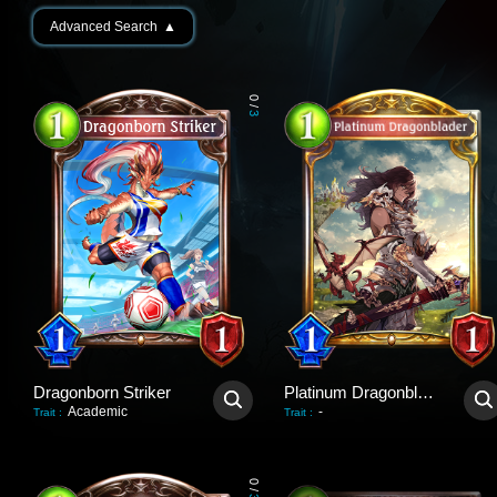
Advanced Search
▲
0
/
3
Dragonborn Striker
Platinum Dragonblader
Academic
-
Trait
:
Trait
:
0
/