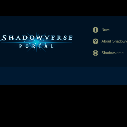
News
About Shadowve
Shadowverse