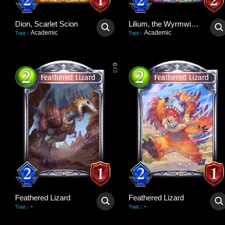
Dion, Scarlet Scion
Lilium, the Wyrmwitch
Academic
Academic
Trait
:
Trait
:
0
/
3
Feathered Lizard
Feathered Lizard
-
-
Trait
:
Trait
: