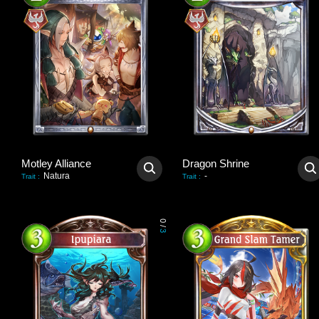
Motley Alliance
Dragon Shrine
Natura
-
Trait
:
Trait
:
0
/
3