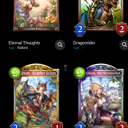
Eternal Thoughts
Dragonrider
Natura
-
Trait
:
Trait
:
0
/
3