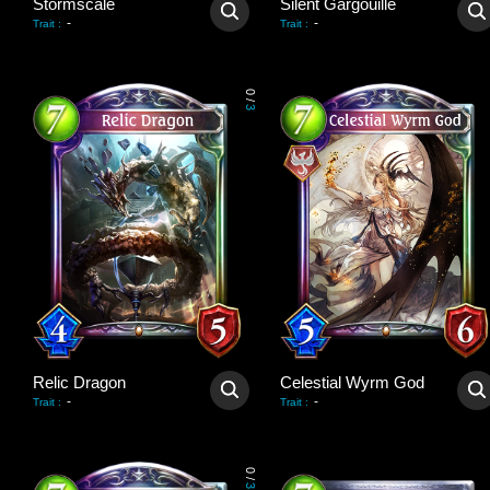
Stormscale
Silent Gargouille
-
-
Trait
:
Trait
:
0
/
3
Relic Dragon
Celestial Wyrm God
-
-
Trait
:
Trait
:
0
/
3