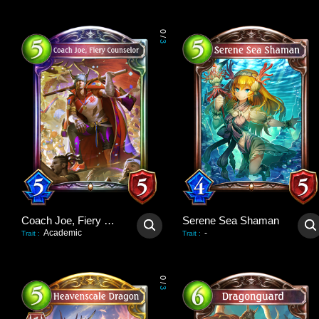
0
/
3
Coach Joe, Fiery Counselor
Serene Sea Shaman
Academic
-
Trait
:
Trait
:
0
/
3