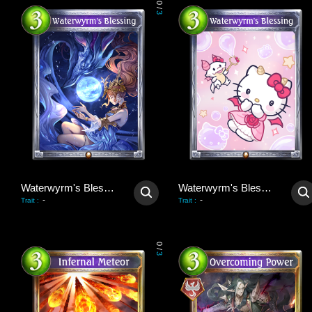
0
/
3
Waterwyrm's Blessing
Waterwyrm's Blessing
-
-
Trait
:
Trait
:
0
/
3