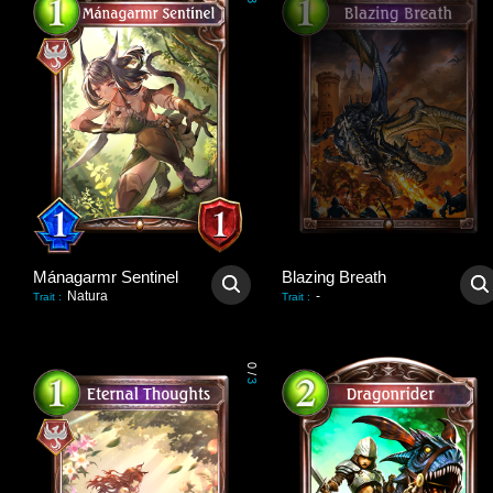
3
Mánagarmr Sentinel
Blazing Breath
Natura
-
Trait
:
Trait
:
0
/
3