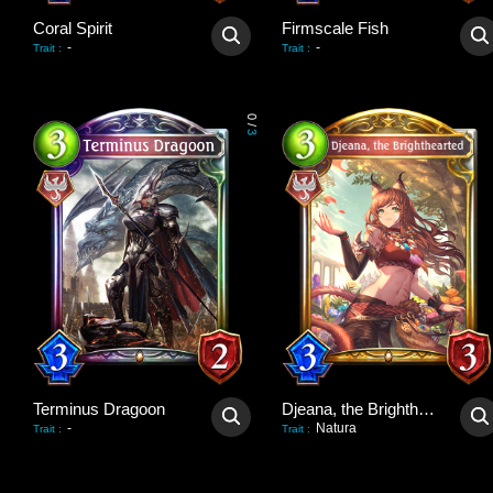
Coral Spirit
Firmscale Fish
-
-
Trait
:
Trait
:
0
/
3
Terminus Dragoon
Djeana, the Brighthearted
-
Natura
Trait
:
Trait
: