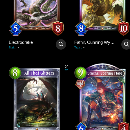
Electrodrake
Fafnir, Cunning Wyrm
-
-
Trait
:
Trait
:
0
/
3