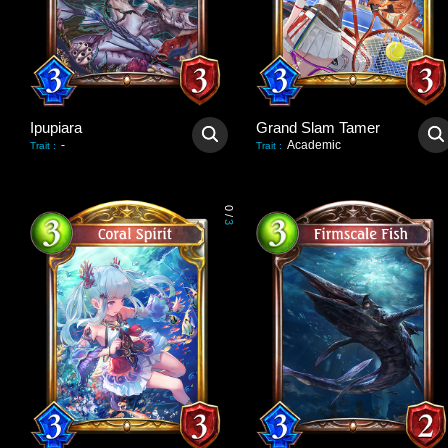
Ipupiara
Grand Slam Tamer
-
Academic
Trait
:
Trait
:
0
/
3