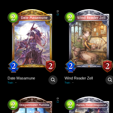
0
/
3
Date Masamune
Wind Reader Zell
-
-
Trait
:
Trait
:
0
/
3