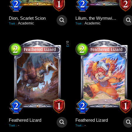
Dion, Scarlet Scion
Lilium, the Wyrmwitch
Academic
Academic
Trait
:
Trait
:
0
/
3
Feathered Lizard
Feathered Lizard
-
-
Trait
:
Trait
: