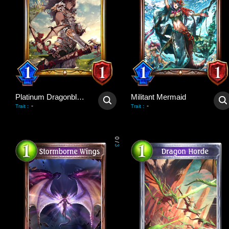
Platinum Dragonblader
Militant Mermaid
-
-
Trait
:
Trait
:
0
/
3