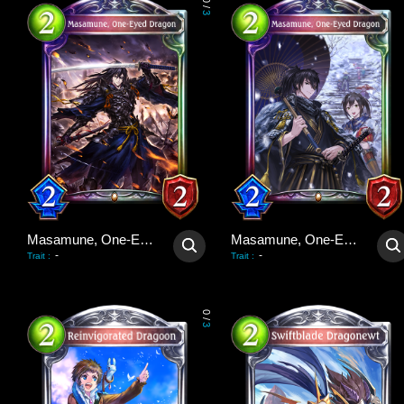
0
/
3
Masamune, One-Eyed Dragon
Masamune, One-Eyed Dragon
-
-
Trait
:
Trait
:
0
/
3