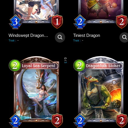
Windswept Dragonewt
Tiniest Dragon
-
-
Trait
:
Trait
:
0
/
3