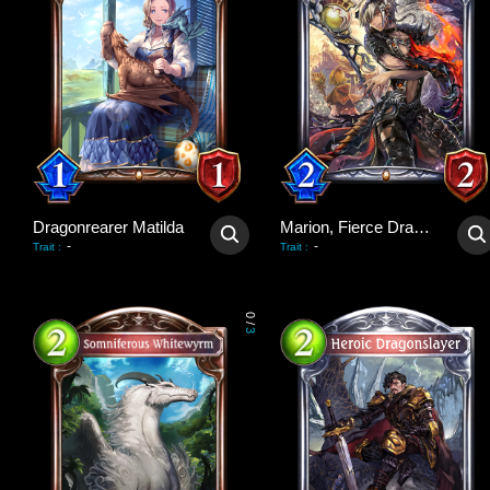
Dragonrearer Matilda
Marion, Fierce Dragonewt
-
-
Trait
:
Trait
:
0
/
3