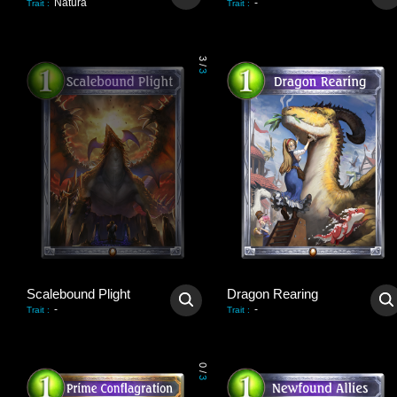
Natura
-
Trait
:
Trait
:
3
/
3
Scalebound Plight
Dragon Rearing
-
-
Trait
:
Trait
:
0
/
3