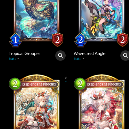
Tropical Grouper
Wavecrest Angler
-
-
Trait
:
Trait
:
0
/
3