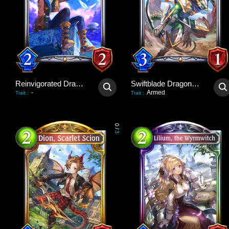
Reinvigorated Dragoon
Swiftblade Dragonewt
-
Armed
Trait
:
Trait
:
0
/
3