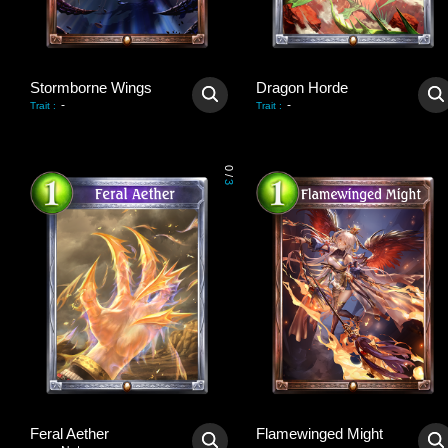
Stormborne Wings
Dragon Horde
-
-
Trait
:
Trait
:
0
/
3
Feral Aether
Flamewinged Might