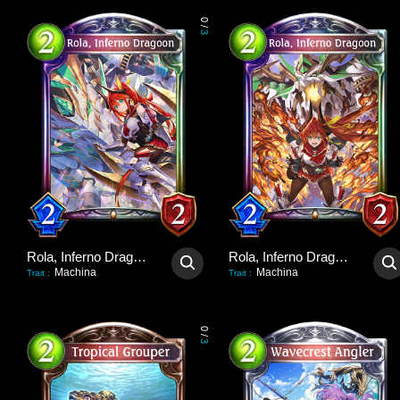
0
/
3
Rola, Inferno Dragoon
Rola, Inferno Dragoon
Machina
Machina
Trait
:
Trait
:
0
/
3