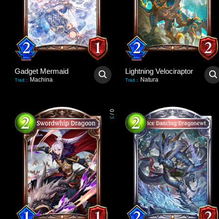
Gadget Mermaid
Lightning Velociraptor
Machina
Natura
Trait
:
Trait
:
0
/
3