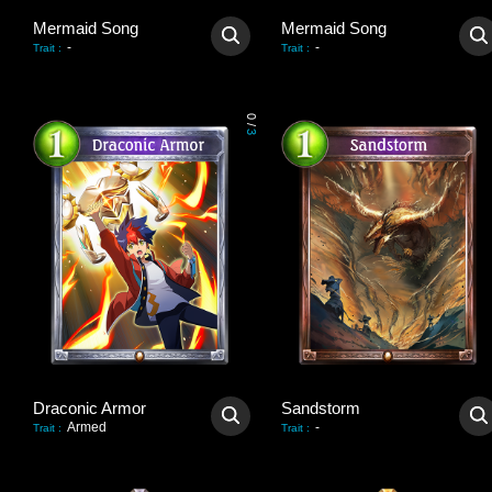
Mermaid Song
Mermaid Song
-
-
Trait
:
Trait
:
0
/
3
Draconic Armor
Sandstorm
Armed
-
Trait
:
Trait
: