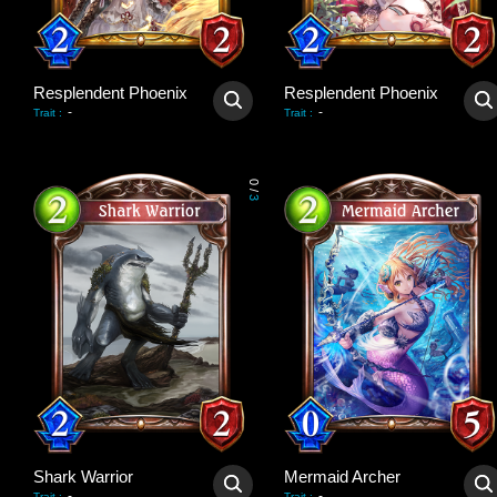
Resplendent Phoenix
Resplendent Phoenix
-
-
Trait
:
Trait
:
0
/
3
Shark Warrior
Mermaid Archer
-
-
Trait
:
Trait
: