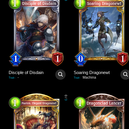
3
Disciple of Disdain
Soaring Dragonewt
-
Machina
Trait
:
Trait
:
0
/
3