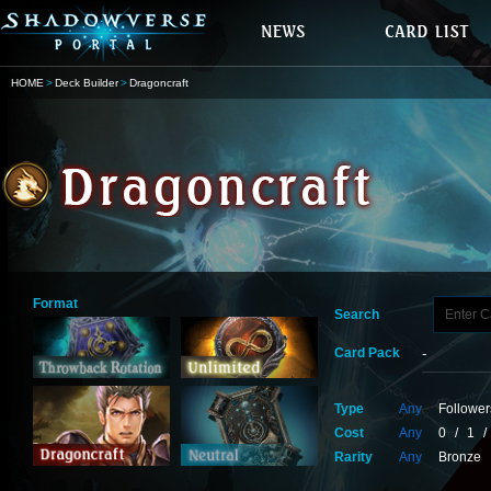
HOME
Deck Builder
Dragoncraft
Format
Search
Card Pack
Type
Any
Follower
Cost
Any
0
/
1
/
Rarity
Any
Bronze