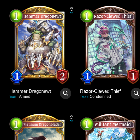
0
/
3
Hammer Dragonewt
Razor-Clawed Thief
Armed
Condemned
Trait
:
Trait
:
0
/
3