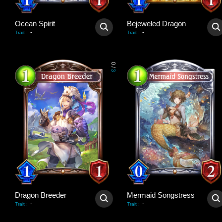
Ocean Spirit
Bejeweled Dragon
-
-
Trait
:
Trait
:
0
/
3
Dragon Breeder
Mermaid Songstress
-
-
Trait
:
Trait
: