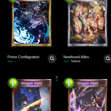
Prime Conflagration
Newfound Allies
-
Natura
Trait
:
Trait
:
0
/
3