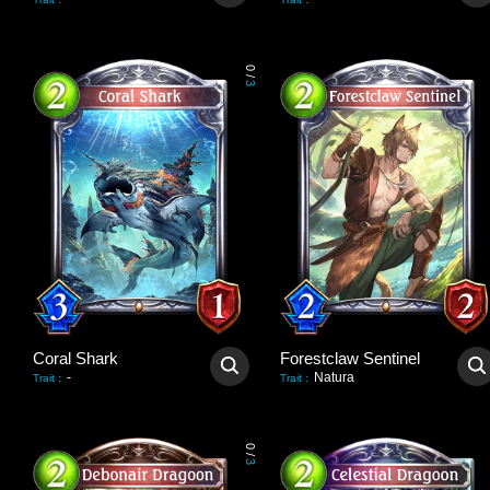
0
/
3
Coral Shark
Forestclaw Sentinel
-
Natura
Trait
:
Trait
:
0
/
3