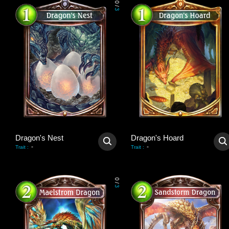
0
/
3
Dragon's Nest
Dragon's Hoard
-
-
Trait
:
Trait
:
0
/
3