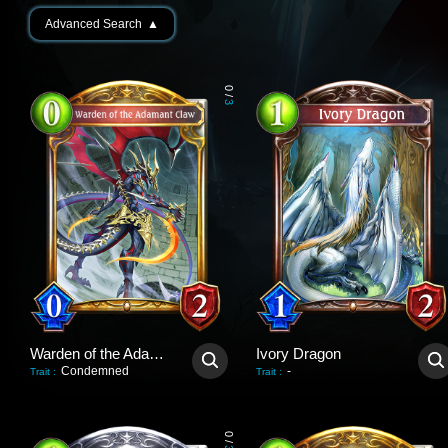
Advanced Search
▲
0
/
3
Warden of the Adamant Claw
Ivory Dragon
Condemned
-
Trait
:
Trait
:
0
/