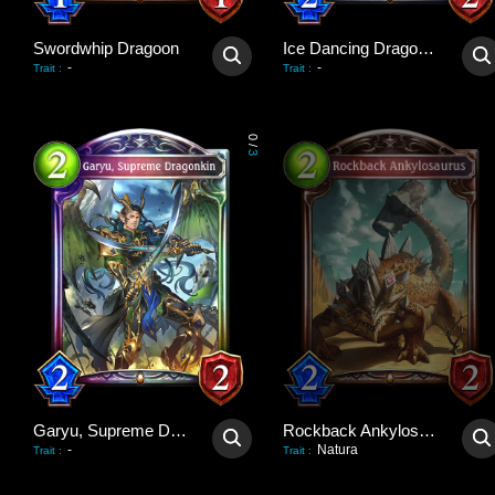
Swordwhip Dragoon
Ice Dancing Dragonewt
-
-
Trait
:
Trait
:
0
/
3
Garyu, Supreme Dragonkin
Rockback Ankylosaurus
-
Natura
Trait
:
Trait
: