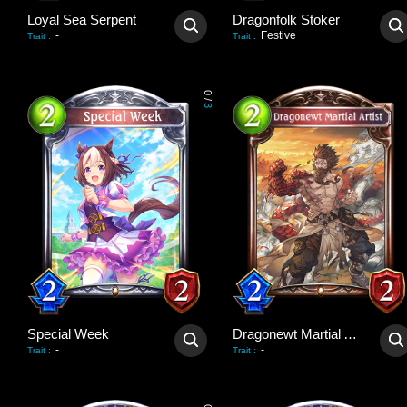
Loyal Sea Serpent
Dragonfolk Stoker
-
Festive
Trait
:
Trait
:
0
/
3
Special Week
Dragonewt Martial Artist
-
-
Trait
:
Trait
: