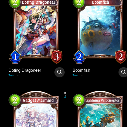
Doting Dragoneer
Boomfish
-
-
Trait
:
Trait
:
0
/
3