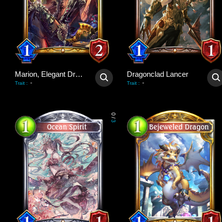
Marion, Elegant Dragonewt
Dragonclad Lancer
-
-
Trait
:
Trait
:
0
/
3