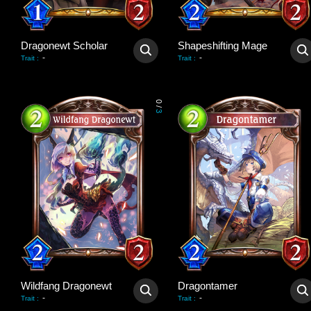
Dragonewt Scholar
Shapeshifting Mage
-
-
Trait
:
Trait
:
0
/
3
Wildfang Dragonewt
Dragontamer
-
-
Trait
:
Trait
: