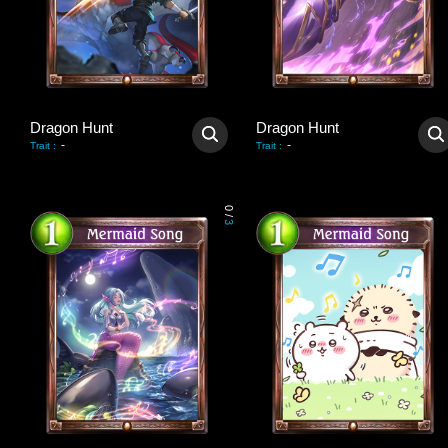
Dragon Hunt
Dragon Hunt
-
-
Trait
:
Trait
:
0
/
3