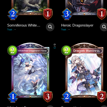
Somniferous Whitewyrm
Heroic Dragonslayer
-
-
Trait
:
Trait
:
0
/
3