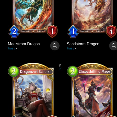
Maelstrom Dragon
Sandstorm Dragon
-
-
Trait
:
Trait
:
0
/
3