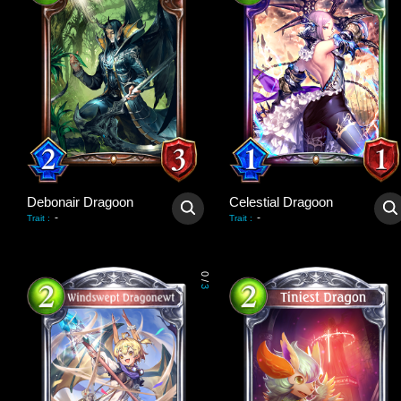
Debonair Dragoon
Celestial Dragoon
-
-
Trait
:
Trait
:
0
/
3