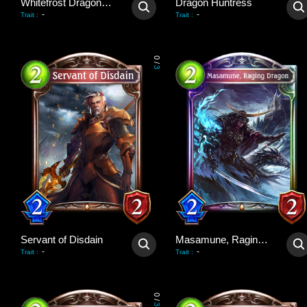
Whitefrost Dragonewt Filene
Dragon Huntress
-
-
Trait
:
Trait
:
0
/
3
Servant of Disdain
Masamune, Raging Dragon
-
-
Trait
:
Trait
:
0
/
3